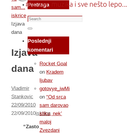
Pretraga
sam...
iskrice
Search
Izjava
for:
Search
dana
Poslednji
komentari
Izjava
Rocket Goal
dana
on
Kradem
ljubav
Vladimir
gotovye_iwMi
Stankovic
on
“Od srca
22/09/2010
sam darovao
22/09/2010
iskrice
sliku, nek’
maloj
“Zasto
Zvezdani