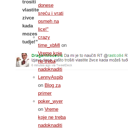
trositi
donese
vlastite
sreću i vrati
zivce
osmeh na
kada
lice!”
mozes
crazy
tudje!”
time_xbMl
on
Vreme koje
ne treba
nadoknaditi
LennyAspib
on
Blog za
primer
poker_wyer
on
Vreme
koje ne treba
nadoknaditi