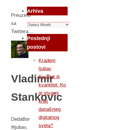
Arhiva
Preuzeto
sa
Arhiva
Twittera…
Poslednji
postovi
Kradem
ljubav
Vladimir
Kvalitet ili
kvantitet: Ko
je stvarni
Stankovic
kralj
današnjeg
digitalnog
DedaBor
sveta?
#ljubav,