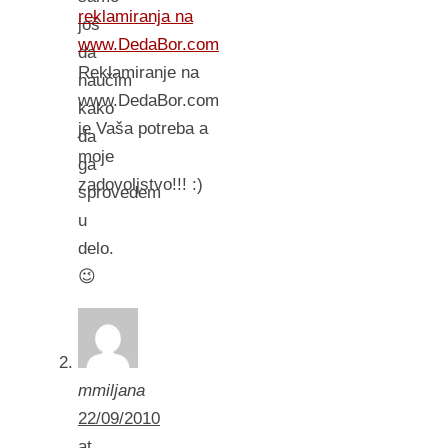
reklamiranja na
još
www.DedaBor.com
da
Reklamiranje na
naučim
www.DedaBor.com
kako
je Vaša potreba a
da
moje
ga
zadovoljstvo!!! :)
sprovedem
u
delo.
😉
mmiljana
22/09/2010
at