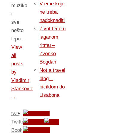
Vreme koje
muzika
ne treba
i
nadoknaditi
sve
Život teče u
nešto
laganom
lepo...
ritmu –
View
Zvonko
all
Bogdan
posts
Not a travel
by
blog –
Vladimir
biciklom do
Stankovic
Lisabona
→
twit
,
Twitter
.
Bookmark
.