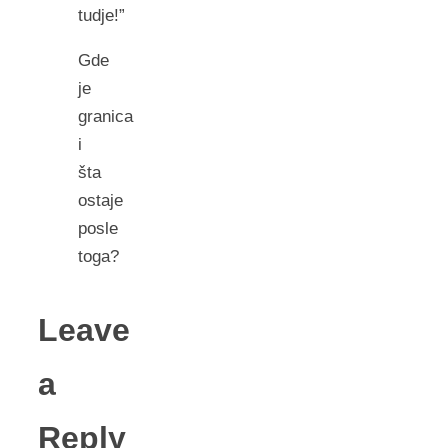
tudje!”
Gde
je
granica
i
šta
ostaje
posle
toga?
Leave
a
Reply