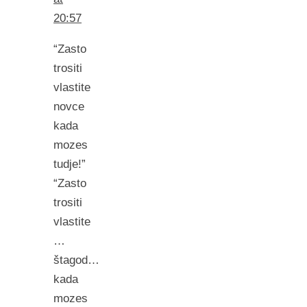
20:57
“Zasto
trositi
vlastite
novce
kada
mozes
tudje!”
“Zasto
trositi
vlastite
…
štagod…
kada
mozes