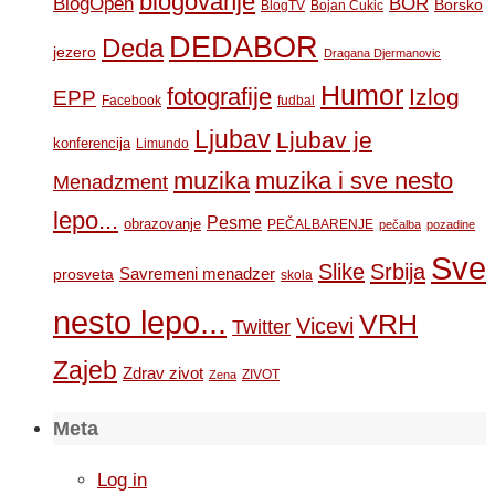
blogovanje
BOR
BlogOpen
Borsko
BlogTV
Bojan Cukic
DEDABOR
Deda
jezero
Dragana Djermanovic
Humor
fotografije
Izlog
EPP
Facebook
fudbal
Ljubav
Ljubav je
konferencija
Limundo
muzika
muzika i sve nesto
Menadzment
lepo...
Pesme
obrazovanje
PEČALBARENJE
pečalba
pozadine
Sve
Slike
Srbija
Savremeni menadzer
prosveta
skola
nesto lepo...
VRH
Vicevi
Twitter
Zajeb
Zdrav zivot
ZIVOT
Zena
Meta
Log in