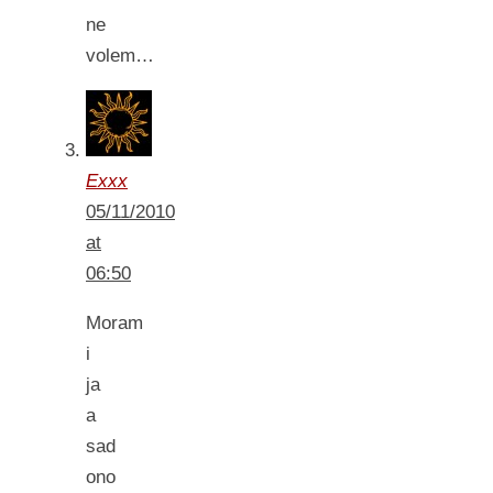
ne
volem…
Exxx
05/11/2010
at
06:50
Moram
i
ja
a
sad
ono