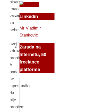
nisam
imao
vremena
Linkedin
za
Mr Vladimir
sebe
Stankovic
i
svoj
Zarada na
zdravstveni
Internetu, 50
problem.
freelance
A
platforme
onda
se
ispostavilo
da
nije
problem