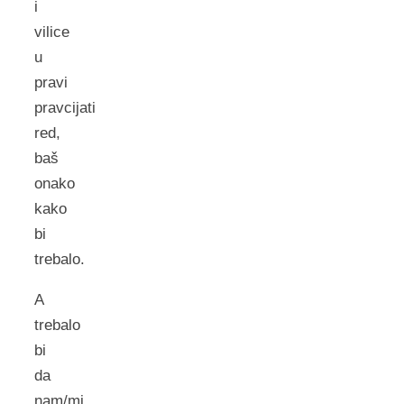
i
vilice
u
pravi
pravcijati
red,
baš
onako
kako
bi
trebalo.
A
trebalo
bi
da
nam/mi