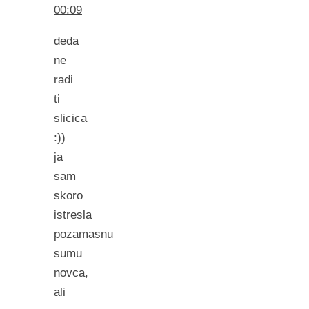
00:09
deda
ne
radi
ti
slicica
:))
ja
sam
skoro
istresla
pozamasnu
sumu
novca,
ali