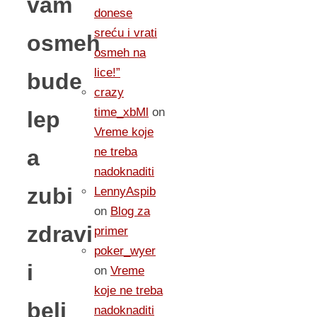
vam
donese
sreću i vrati
osmeh
osmeh na
lice!”
bude
crazy
time_xbMl
on
lep
Vreme koje
a
ne treba
nadoknaditi
zubi
LennyAspib
on
Blog za
zdravi
primer
poker_wyer
i
on
Vreme
koje ne treba
beli
nadoknaditi