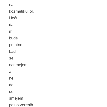
na
kozmetiku,lol.
Hoću
da
mi
bude
prijatno
kad
se
nasmejem,
a
ne
da
se
smejem
poluotvorenih