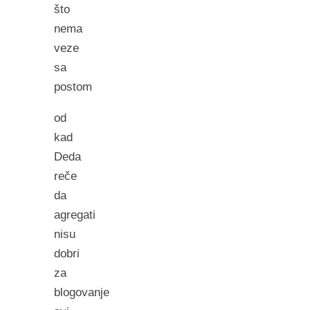
što
nema
veze
sa
postom
od
kad
Deda
reče
da
agregati
nisu
dobri
za
blogovanje