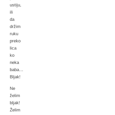
ustiju,
ili
da
držim
ruku
preko
lica
ko
neka
baba…
Bljak!
Ne
želim
bljak!
Želim