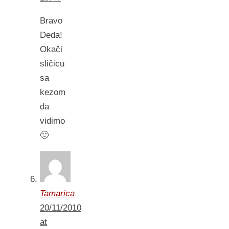
Bravo
Deda!
Okači
sličicu
sa
kezom
da
vidimo
🙂
Tamarica
20/11/2010
at