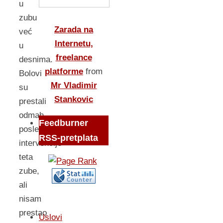
u
zubu
Zarada na
već
Internetu,
u
freelance
desnima.
platforme
from
Bolovi
Mr Vladimir
su
Stankovic
prestali
odmah
Feedburner
posle
RSS-pretplata
intervencije
teta
zube,
ali
nisam
prestao
Uslovi