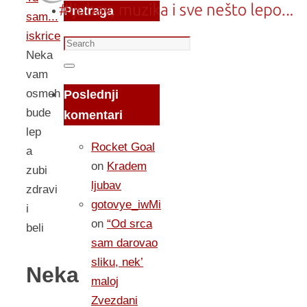
Pretraga
sam...
iskrice
Search
Neka
for:
Search
vam
osmeh
Poslednji
bude
komentari
lep
Rocket Goal
a
on
Kradem
zubi
ljubav
zdravi
gotovye_iwMi
i
on
“Od srca
beli
sam darovao
sliku, nek’
Neka
maloj
Zvezdani