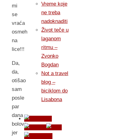
Vreme koje
mi
ne treba
se
nadoknaditi
vraća
Život teče u
osmeh
laganom
na
ritmu –
lice!!!
Zvonko
Da,
Bogdan
da,
Not a travel
otišao
blog –
sam
biciklom do
posle
Lisabona
par
dana
bolova,
jer