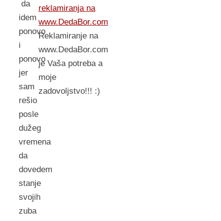
da
reklamiranja na
idem
www.DedaBor.com
ponovo
Reklamiranje na
i
www.DedaBor.com
ponovo
je Vaša potreba a
jer
moje
sam
zadovoljstvo!!! :)
rešio
posle
dužeg
vremena
da
dovedem
stanje
svojih
zuba