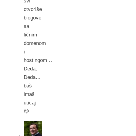
svi
otvoriše
blogove
sa
ličnim
domenom
i
hostingom…
Deda,
Deda…
baš
imaš
uticaj
😉