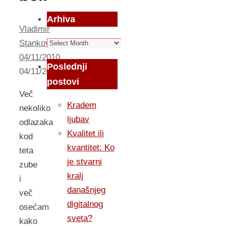
Arhiva
Vladimir
Arhiva
Stankovic
04/11/2010
Poslednji
04/11/2010
iskrice
postovi
Več
Kradem
nekoliko
ljubav
odlazaka
Kvalitet ili
kod
kvantitet: Ko
teta
je stvarni
zube
kralj
i
današnjeg
več
digitalnog
osećam
sveta?
kako