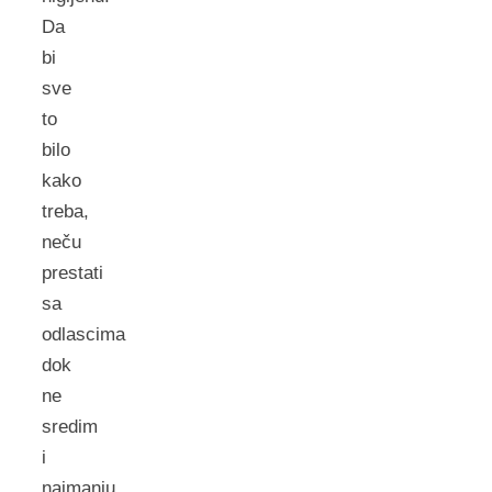
Da
bi
sve
to
bilo
kako
treba,
neču
prestati
sa
odlascima
dok
ne
sredim
i
najmanju