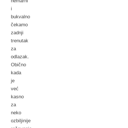
nemarni
i
bukvalno
čekamo
zadnji
trenutak
za
odlazak.
Obično
kada
je
već
kasno
za
neko
ozbiljinije