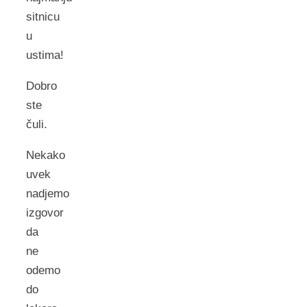
sitnicu
u
ustima!
Dobro
ste
čuli.
Nekako
uvek
nadjemo
izgovor
da
ne
odemo
do