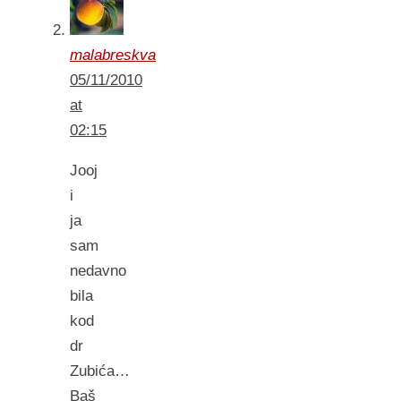
malabreskva
05/11/2010
at
02:15
Jooj
i
ja
sam
nedavno
bila
kod
dr
Zubića…
Baš