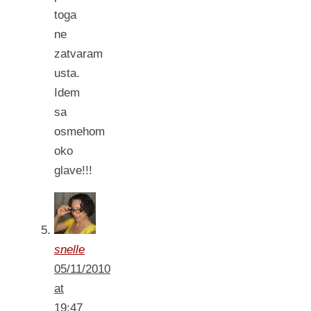
toga
ne
zatvaram
usta.
Idem
sa
osmehom
oko
glave!!!
snelle
05/11/2010
at
19:47