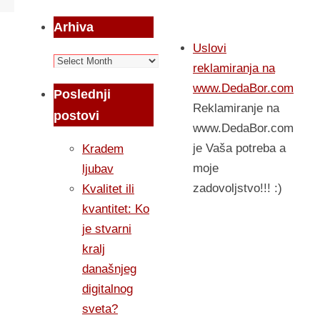
Arhiva
Uslovi
Arhiva
reklamiranja na
www.DedaBor.com
Poslednji
Reklamiranje na
postovi
www.DedaBor.com
je Vaša potreba a
Kradem
moje
ljubav
zadovoljstvo!!! :)
Kvalitet ili
kvantitet: Ko
je stvarni
kralj
današnjeg
digitalnog
sveta?