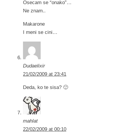
Osecam se “onako”…
Ne znam..
Makarone
I meni se cini…
Dudaelixir
21/02/2009 at 23:41
Deda, ko te sisa? 🙂
mahlat
22/02/2009 at 00:10