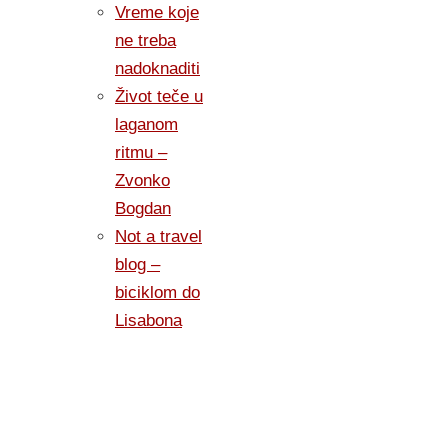
Vreme koje
ne treba
nadoknaditi
Život teče u
laganom
ritmu –
Zvonko
Bogdan
Not a travel
blog –
biciklom do
Lisabona