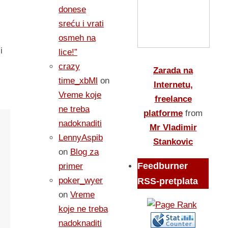
donese
sreću i vrati
osmeh na
i
lice!”
crazy
Zarada na
time_xbMl
on
Internetu,
Vreme koje
freelance
ne treba
platforme
from
nadoknaditi
Mr Vladimir
LennyAspib
Stankovic
on
Blog za
Feedburner
primer
poker_wyer
RSS-pretplata
on
Vreme
koje ne treba
nadoknaditi