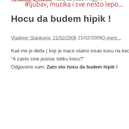
Hocu da budem hipik !
Vladimir Stankovic
21/02/2009
21/02/2009
O meni...
Kad me je deda ( koji je inace stalno sisao kosu na keca
“A zasto sine pustas toliku kosu?”
Odgovorio sam:
Zato sto hocu da budem hipik !