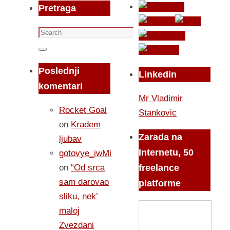
Pretraga
Search
for:
Search
Poslednji
Linkedin
komentari
Mr Vladimir
Rocket Goal
Stankovic
on
Kradem
Zarada na
ljubav
Internetu, 50
gotovye_iwMi
on
“Od srca
freelance
sam darovao
platforme
sliku, nek’
maloj
Zvezdani