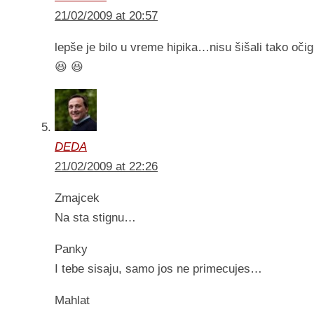
21/02/2009 at 20:57
lepše je bilo u vreme hipika…nisu šišali tako oči
😆 😆
DEDA
21/02/2009 at 22:26
Zmajcek
Na sta stignu…
Panky
I tebe sisaju, samo jos ne primecujes…
Mahlat