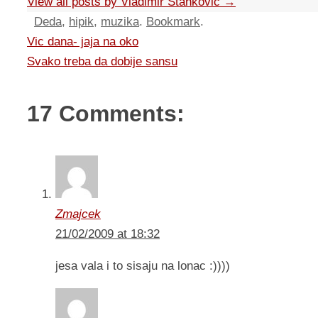
View all posts by Vladimir Stankovic
→
Deda
,
hipik
,
muzika
.
Bookmark
.
Vic dana- jaja na oko
Svako treba da dobije sansu
17 Comments:
Zmajcek
21/02/2009 at 18:32
jesa vala i to sisaju na lonac :))))