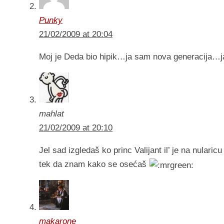
Punky
21/02/2009 at 20:04
Moj je Deda bio hipik…ja sam nova generacija…
mahlat
21/02/2009 at 20:10
Jel sad izgledaš ko princ Valijant il’ je na nularicu
tek da znam kako se osećaš
makarone