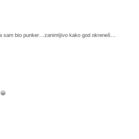
ja sam bio punker…zanimljivo kako god okreneš…
 😀