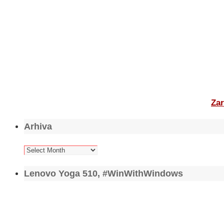
Zar
Arhiva
Arhiva
Lenovo Yoga 510, #WinWithWindows