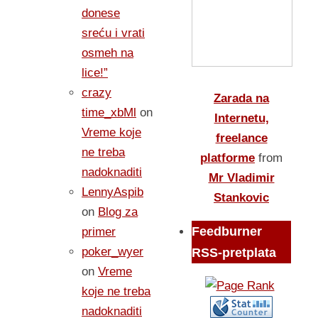
donese
sreću i vrati
osmeh na
lice!”
crazy
Zarada na
time_xbMl
on
Internetu,
Vreme koje
freelance
ne treba
platforme
from
nadoknaditi
Mr Vladimir
LennyAspib
Stankovic
on
Blog za
Feedburner
primer
poker_wyer
RSS-pretplata
on
Vreme
koje ne treba
nadoknaditi