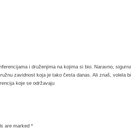
onferencijama i druženjima na kojima si bio. Naravno, sigurn
žnu zavidnost koja je tako česta danas. Ali znaš, volela b
rencija koje se održavaju
lds are marked
*