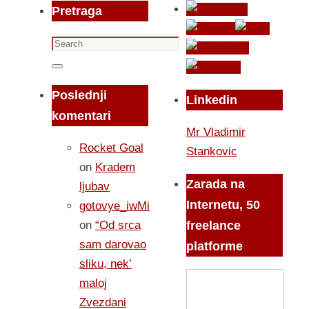
Pretraga
Search
for:
Search
Poslednji
Linkedin
komentari
Mr Vladimir
Rocket Goal
Stankovic
on
Kradem
Zarada na
ljubav
Internetu, 50
gotovye_iwMi
on
“Od srca
freelance
sam darovao
platforme
sliku, nek’
maloj
Zvezdani