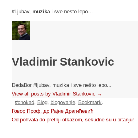
#Ljubav,
muzika
i sve nesto lepo…
Vladimir Stankovic
DedaBor #ljubav, muzika i sve nešto lepo...
View all posts by Vladimir Stankovic
→
#onokad
,
Blog
,
blogovanje
.
Bookmark
.
Говор Проф. др Рајнe Драгићевић
Od pohvala do pretnji otkazom, sekudne su u pitanju!