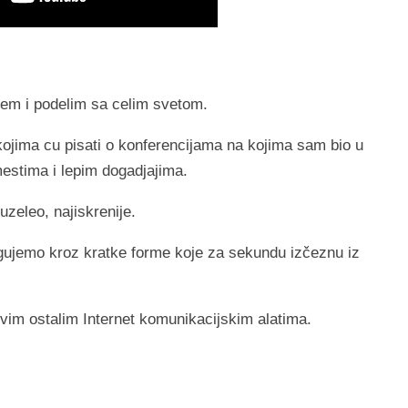
jem i podelim sa celim svetom.
ojima cu pisati o konferencijama na kojima sam bio u
mestima i lepim dogadjajima.
uzeleo, najiskrenije.
gujemo kroz kratke forme koje za sekundu izčeznu iz
svim ostalim Internet komunikacijskim alatima.