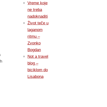
Vreme koje
ne treba
nadoknaditi
Život teče u
laganom
ritmu –
Zvonko
Bogdan
a
Not a travel
ih
blog –
biciklom do
Lisabona