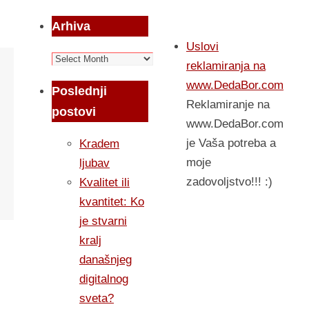
Arhiva
Uslovi
Arhiva
reklamiranja na
www.DedaBor.com
Poslednji
Reklamiranje na
postovi
www.DedaBor.com
je Vaša potreba a
Kradem
moje
ljubav
zadovoljstvo!!! :)
Kvalitet ili
kvantitet: Ko
je stvarni
kralj
današnjeg
digitalnog
sveta?