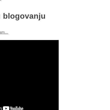
 blogovanju
am...