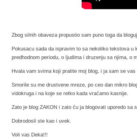
Zbog silnih obaveza propustio sam puno toga da blogu
Pokusacu sada da ispravim to sa nekoliko tekstova u k
predhodnom periodu, o ljudima i druzenju sa njima, o 
Hvala vam svima koji pratite moj blog, i ja sam se vas 
Smorile su me drustvene mreze, po ceo dan mikro blo
vidokruga i na koje se retko kada vraćamo kasnije.
Zato je blog ZAKON i zato ću ja blogovati uporedo sa 
Dobrodosli ste kao i uvek.
Voli vas Deka!!!