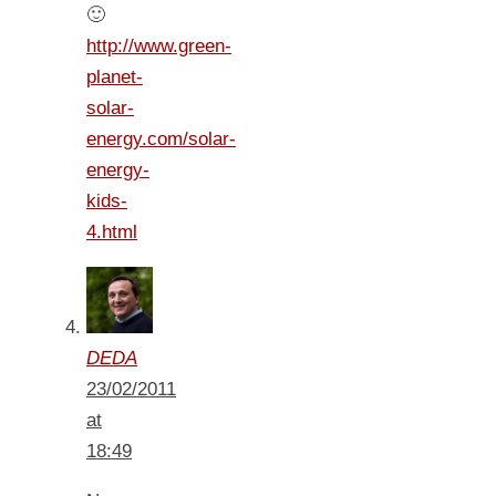
🙂
http://www.green-
planet-
solar-
energy.com/solar-
energy-
kids-
4.html
DEDA
23/02/2011
at
18:49