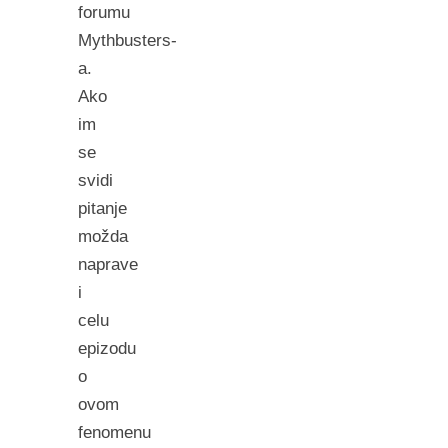
forumu
Mythbusters-
a.
Ako
im
se
svidi
pitanje
možda
naprave
i
celu
epizodu
o
ovom
fenomenu