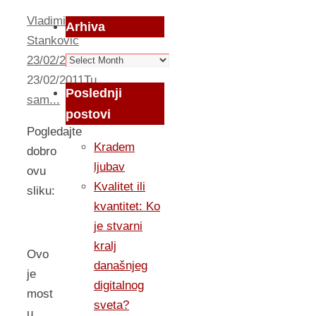
Vladimir
Arhiva
Stankovic
Arhiva
23/02/2011
23/02/2011
Tu
Poslednji
sam...
postovi
Pogledajte
Kradem
dobro
ljubav
ovu
Kvalitet ili
sliku:
kvantitet: Ko
je stvarni
kralj
Ovo
današnjeg
je
digitalnog
most
sveta?
u