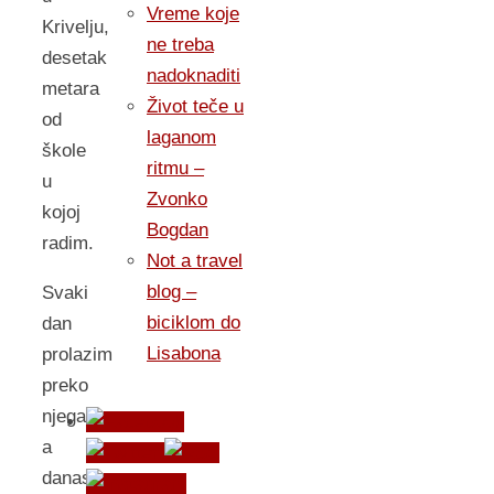
Vreme koje
Krivelju,
ne treba
desetak
nadoknaditi
metara
Život teče u
od
laganom
škole
ritmu –
u
Zvonko
kojoj
Bogdan
radim.
Not a travel
blog –
Svaki
biciklom do
dan
Lisabona
prolazim
preko
njega
a
danas