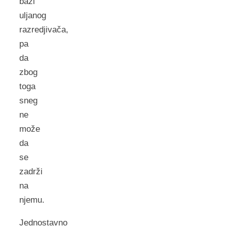
bazi
uljanog
razredjivača,
pa
da
zbog
toga
sneg
ne
može
da
se
zadrži
na
njemu.
Jednostavno