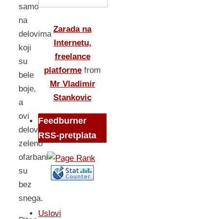
samo
na
Zarada na
delovima
Internetu,
koji
freelance
su
platforme
from
bele
Mr Vladimir
boje,
Stankovic
a
ovi
Feedburner
delovi
RSS-pretplata
zeleno
ofarbani
su
bez
snega.
Uslovi