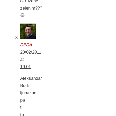
okruzene
zelenim???
😛
DEDA
23/02/2011
at
19:01
Aleksandar
Budi
ljubazan
pa
ti
to