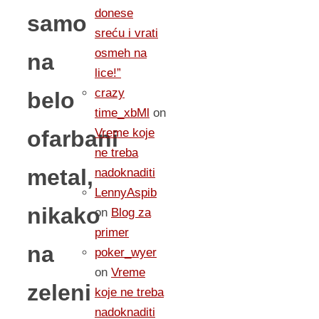
donese
samo
sreću i vrati
osmeh na
na
lice!”
crazy
belo
time_xbMl
on
ofarbani
Vreme koje
ne treba
metal,
nadoknaditi
LennyAspib
nikako
on
Blog za
primer
na
poker_wyer
on
Vreme
zeleni
koje ne treba
nadoknaditi