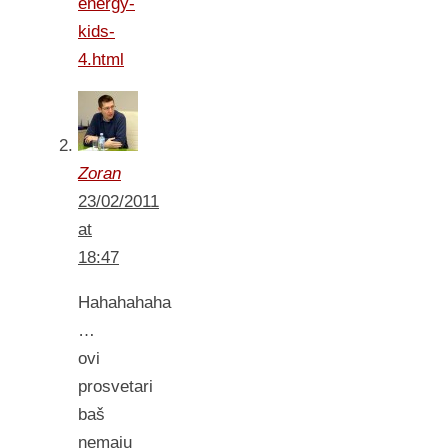
energy-
kids-
4.html
Zoran
23/02/2011
at
18:47
Hahahahaha
…
ovi
prosvetari
baš
nemaju