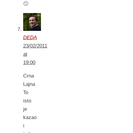
🙂
DEDA
23/02/2011
at
19:00
Crna
Lajna
To
isto
je
kazao
i