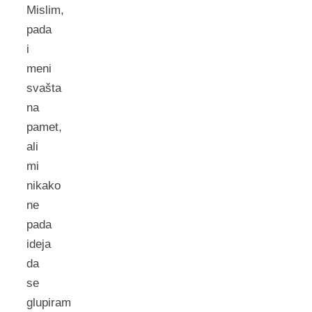
Mislim,
pada
i
meni
svašta
na
pamet,
ali
mi
nikako
ne
pada
ideja
da
se
glupiram