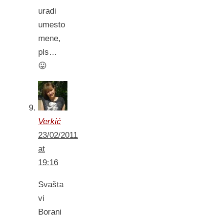
uradi
umesto
mene,
pls…
😛
Verkić
23/02/2011
at
19:16
Svašta
vi
Borani