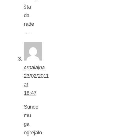
šta
da
rade
….
crnalajna
23/02/2011
at
18:47
Sunce
mu
ga
ogrejalo