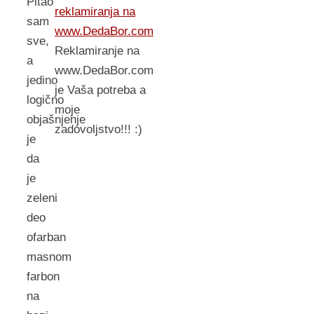
Pitao
reklamiranja na
sam
www.DedaBor.com
sve,
Reklamiranje na
a
www.DedaBor.com
jedino
je Vaša potreba a
logično
moje
objašnjenje
zadovoljstvo!!! :)
je
da
je
zeleni
deo
ofarban
masnom
farbon
na