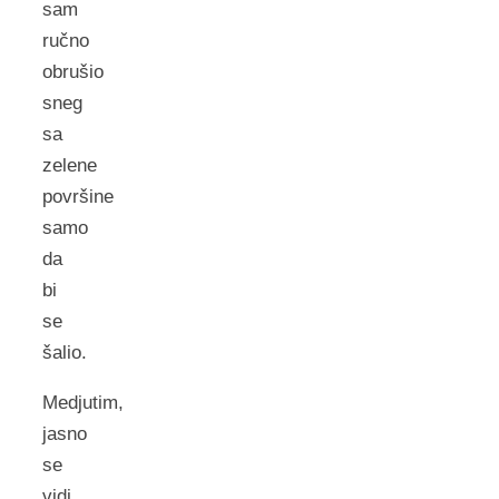
sam
ručno
obrušio
sneg
sa
zelene
površine
samo
da
bi
se
šalio.
Medjutim,
jasno
se
vidi