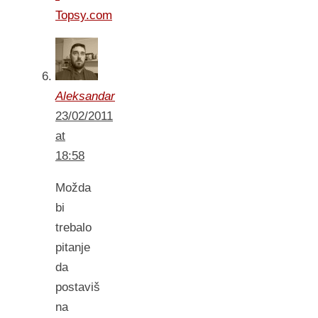
Topsy.com
Aleksandar
23/02/2011
at
18:58
Možda
bi
trebalo
pitanje
da
postaviš
na