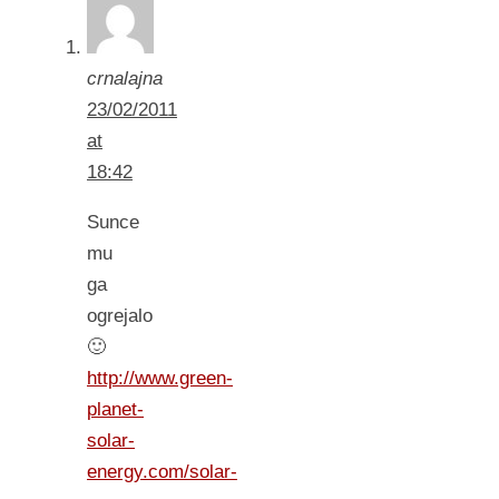
crnalajna
23/02/2011
at
18:42
Sunce
mu
ga
ogrejalo
🙂
http://www.green-
planet-
solar-
energy.com/solar-