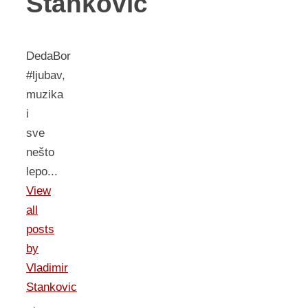
Stankovic
DedaBor
#ljubav,
muzika
i
sve
nešto
lepo...
View
all
posts
by
Vladimir
Stankovic
→