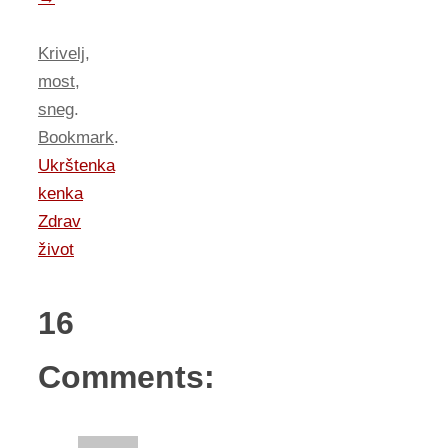
Krivelj
,
most
,
sneg
.
Bookmark
.
Ukrštenka
kenka
Zdrav
život
16
Comments: