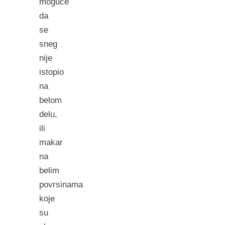
moguce
da
se
sneg
nije
istopio
na
belom
delu,
ili
makar
na
belim
povrsinama
koje
su