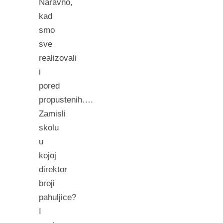
Naravno,
kad
smo
sve
realizovali
i
pored
propustenih….
Zamisli
skolu
u
kojoj
direktor
broji
pahuljice?
I