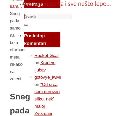
Pretraga
sam...
Sneg
Search
pada
for:
Search
samo
na
Poslednji
belo
komentari
ofarbani
Rocket Goal
metal,
on
Kradem
nikako
ljubav
na
gotovye_iwMi
zeleni
on
“Od srca
sam darovao
Sneg
sliku, nek’
maloj
pada
Zvezdani