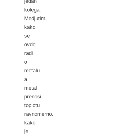
jedan
kolega.
Medjutim,
kako
se
ovde
radi
o
metalu
a
metal
prenosi
toplotu
ravnomerno,
kako
je