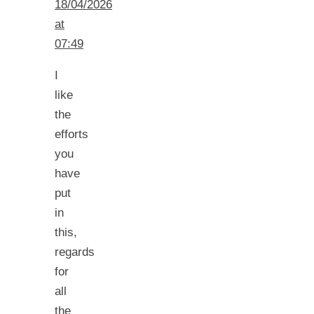
18/04/2026
at
07:49
I
like
the
efforts
you
have
put
in
this,
regards
for
all
the