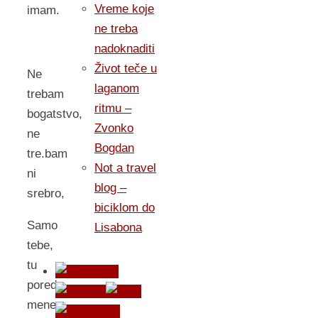
Vreme koje
imam.
ne treba
nadoknaditi
Život teče u
Ne
laganom
trebam
ritmu –
bogatstvo,
Zvonko
ne
Bogdan
tre.bam
Not a travel
ni
blog –
srebro,
biciklom do
Samo
Lisabona
tebe,
tu
pored
mene.