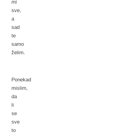
mi
sve,
a
sad
te
samo
želim.
Ponekad
mislim,
da
li
se
sve
to