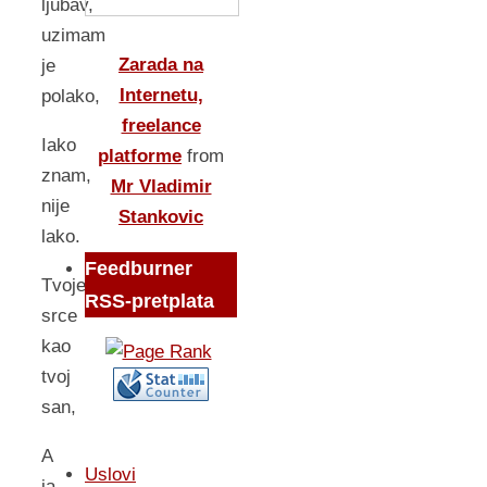
ljubav,
uzimam
Zarada na
je
Internetu,
polako,
freelance
Iako
platforme
from
znam,
Mr Vladimir
nije
Stankovic
lako.
Feedburner
Tvoje
RSS-pretplata
srce
kao
tvoj
san,
A
Uslovi
ja