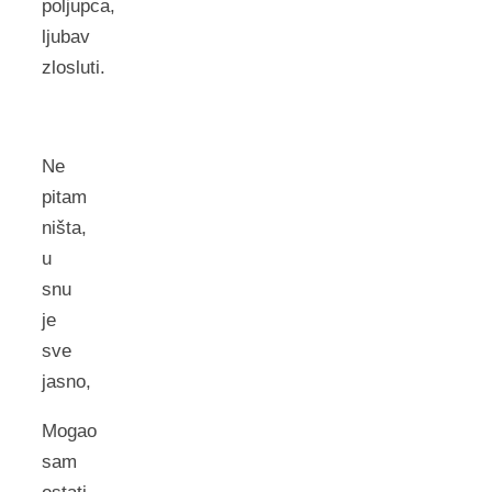
poljupca,
ljubav
zlosluti.
Ne
pitam
ništa,
u
snu
je
sve
jasno,
Mogao
sam