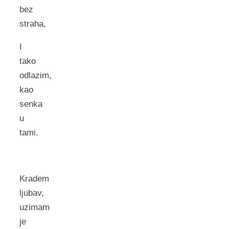
bez
straha,
I
tako
odlazim,
kao
senka
u
tami.
Kradem
ljubav,
uzimam
je