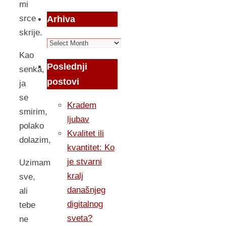
mi
srce
Arhiva
skrije.
Arhiva
Kao
Poslednji
senka,
postovi
ja
se
Kradem
smirim,
ljubav
polako
Kvalitet ili
dolazim,
kvantitet: Ko
je stvarni
Uzimam
kralj
sve,
današnjeg
ali
digitalnog
tebe
sveta?
ne