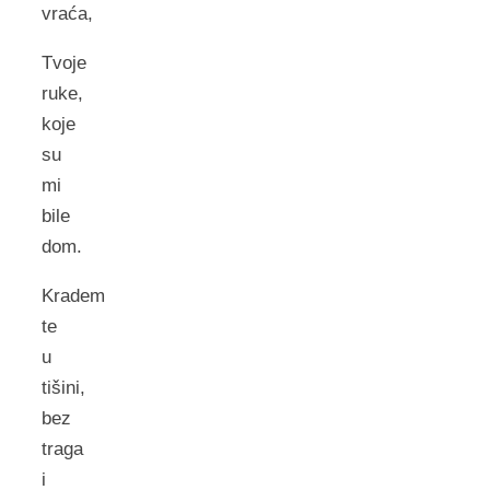
vraća,
Tvoje
ruke,
koje
su
mi
bile
dom.
Kradem
te
u
tišini,
bez
traga
i