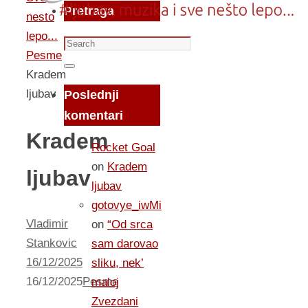
Pretraga
nesto
lepo...
Search
Pesme
for:
Search
Kradem
ljubav
Poslednji
komentari
Kradem
Rocket Goal
on
Kradem
ljubav
ljubav
gotovye_iwMi
Vladimir
on
“Od srca
Stankovic
sam darovao
16/12/2025
sliku, nek’
16/12/2025
Pesme
maloj
Zvezdani