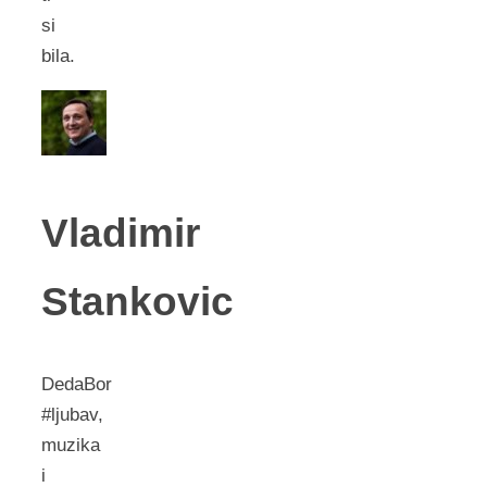
si
bila.
Vladimir
Stankovic
DedaBor
#ljubav,
muzika
i