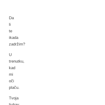
Da
li
te
ikada
zadržim?
U
trenutku,
kad
mi
oči
plaču.
Tvoja
ljubav