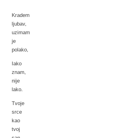
Kradem
ljubav,
uzimam
je
polako,
Iako
znam,
nije
lako.
Tvoje
srce
kao
tvoj
san,