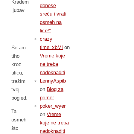
Kradem
donese
ljubav
sreću i vrati
osmeh na
lice!”
crazy
time_xbMl
on
Šetam
Vreme koje
tiho
ne treba
kroz
nadoknaditi
ulicu,
LennyAspib
tražim
on
Blog za
tvoj
primer
pogled,
poker_wyer
Taj
on
Vreme
osmeh
koje ne treba
što
nadoknaditi