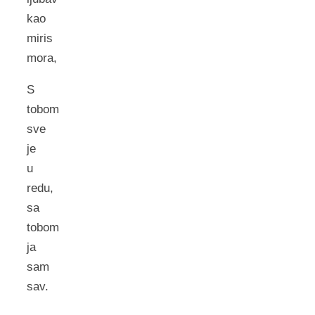
kao
miris
mora,
S
tobom
sve
je
u
redu,
sa
tobom
ja
sam
sav.