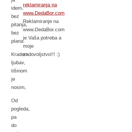
reklamiranja na
idem,
www.DedaBor.com
bez
Reklamiranje na
pitanja,
www.DedaBor.com
bez
je Vaša potreba a
plana.
moje
zadovoljstvo!!! :)
Kradem
ljubav,
tišinom
je
nosim,
Od
pogleda,
pa
do