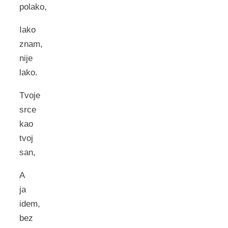
polako,
Iako
znam,
nije
lako.
Tvoje
srce
kao
tvoj
san,
A
ja
idem,
bez