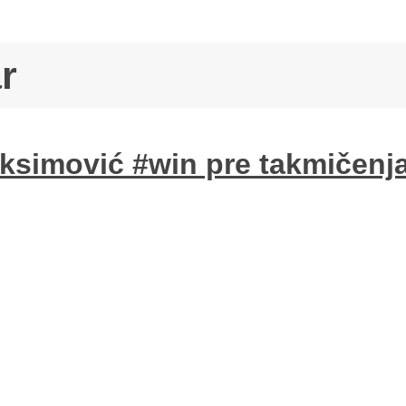
r
Joksimović #win pre takmičenj