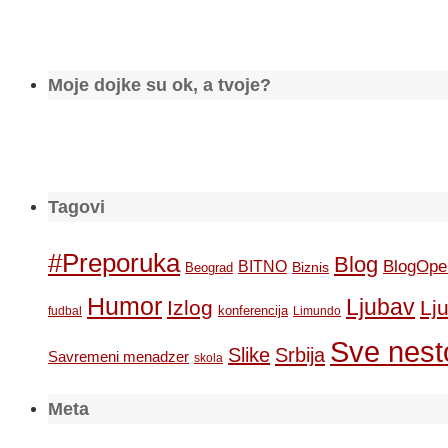
Moje dojke su ok, a tvoje?
Tagovi
#Preporuka
Blog
BlogOpe
BITNO
Biznis
Beograd
Humor
Ljubav
Izlog
Lj
konferencija
fudbal
Limundo
Sve nesto
Slike
Srbija
Savremeni menadzer
skola
Meta