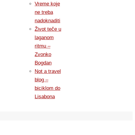
Vreme koje
ne treba
nadoknaditi
Život teče u
laganom
ritmu –
Zvonko
Bogdan
Not a travel
blog –
biciklom do
Lisabona