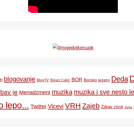
Deda
blogovanje
BOR
n
Borsko jezero
BlogTV
Bojan Cukic
ubav je
muzika
muzika i sve nesto le
Menadzment
 lepo...
VRH
Zajeb
Vicevi
Twitter
Zdrav zivot
Zena