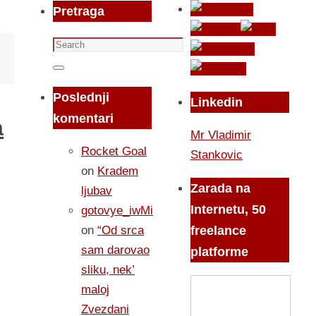
Pretraga
Search
for:
Search
Poslednji
Linkedin
komentari
a
Mr Vladimir
Rocket Goal
Stankovic
on
Kradem
Zarada na
ljubav
Internetu, 50
gotovye_iwMi
on
“Od srca
freelance
sam darovao
platforme
sliku, nek’
maloj
Zvezdani