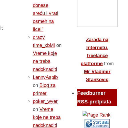
donese
sreću i vrati
osmeh na
it
lice!”
crazy
Zarada na
time_xbMl
on
Internetu,
Vreme koje
freelance
ne treba
platforme
from
nadoknaditi
Mr Vladimir
LennyAspib
Stankovic
on
Blog za
Feedburner
primer
poker_wyer
RSS-pretplata
on
Vreme
koje ne treba
nadoknaditi