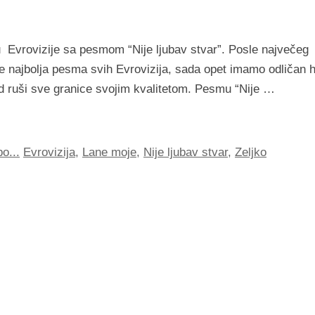
u Evrovizije sa pesmom “Nije ljubav stvar”. Posle največeg
de najbolja pesma svih Evrovizija, sada opet imamo odličan h
d ruši sve granice svojim kvalitetom. Pesmu “Nije …
o...
Evrovizija
,
Lane moje
,
Nije ljubav stvar
,
Zeljko