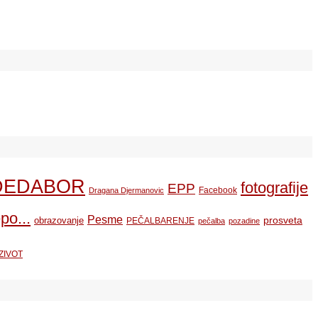
DEDABOR
fotografije
EPP
Facebook
Dragana Djermanovic
po...
Pesme
prosveta
obrazovanje
PEČALBARENJE
pečalba
pozadine
ZIVOT