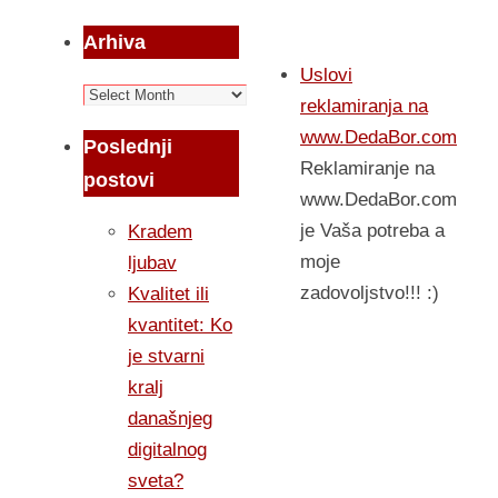
Arhiva
Uslovi
Arhiva
reklamiranja na
www.DedaBor.com
Poslednji
Reklamiranje na
postovi
www.DedaBor.com
je Vaša potreba a
Kradem
moje
ljubav
zadovoljstvo!!! :)
Kvalitet ili
kvantitet: Ko
je stvarni
kralj
današnjeg
digitalnog
sveta?