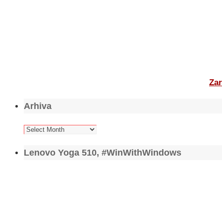
Zar
Arhiva
Arhiva
Lenovo Yoga 510, #WinWithWindows