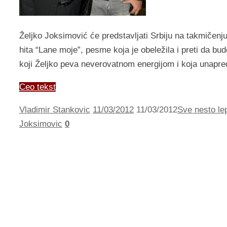
Željko Joksimović će predstavljati Srbiju na takmičenj
hita “Lane moje”, pesme koja je obeležila i preti da bu
koji Željko peva neverovatnom energijom i koja unapre
Ceo tekst
Vladimir Stankovic
11/03/2012
11/03/2012
Sve nesto lep
Joksimovic
0