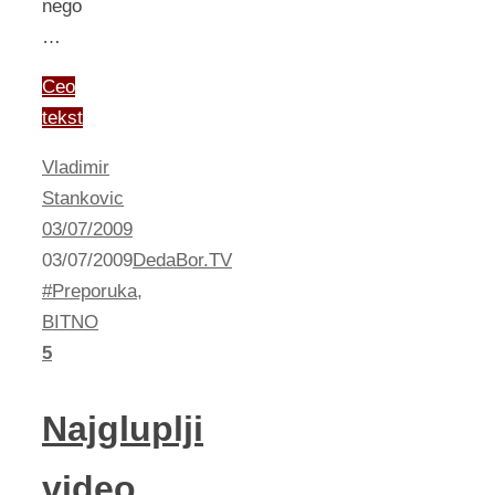
nego
…
Ceo
tekst
Vladimir
Stankovic
03/07/2009
03/07/2009
DedaBor.TV
#Preporuka
,
BITNO
5
Najgluplji
video