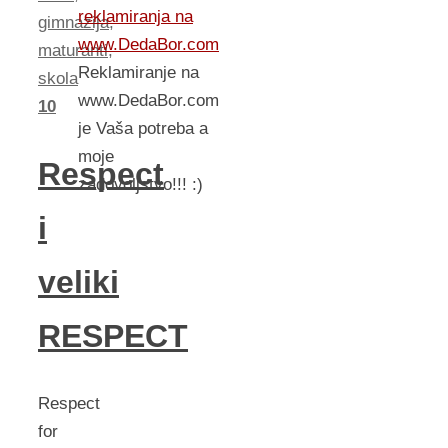
reklamiranja na
gimnazija
,
www.DedaBor.com
maturanti
,
Reklamiranje na
skola
www.DedaBor.com
10
je Vaša potreba a
moje
Respect
zadovoljstvo!!! :)
i
veliki
RESPECT
Respect
for