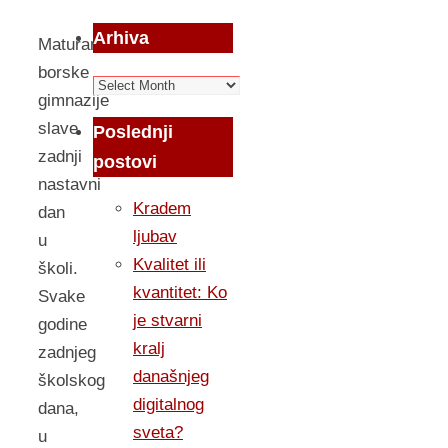
Arhiva
Maturanti
borske
Arhiva
gimnazije
slave
Poslednji
zadnji
postovi
nastavni
Kradem
dan
ljubav
u
Kvalitet ili
školi.
kvantitet: Ko
Svake
je stvarni
godine
kralj
zadnjeg
današnjeg
školskog
digitalnog
dana,
sveta?
u