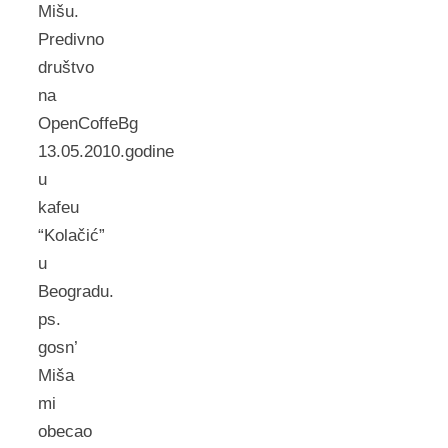
Mišu.
Predivno
društvo
na
OpenCoffeBg
13.05.2010.godine
u
kafeu
“Kolačić”
u
Beogradu.
ps.
gosn’
Miša
mi
obecao