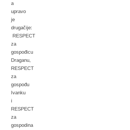
a
upravo
je
drugačije:
RESPECT
za
gospođicu
Draganu,
RESPECT
za
gospođu
Ivanku
i
RESPECT
za
gospodina