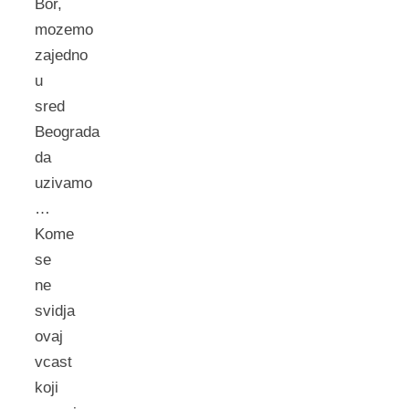
Bor,
mozemo
zajedno
u
sred
Beograda
da
uzivamo
…
Kome
se
ne
svidja
ovaj
vcast
koji