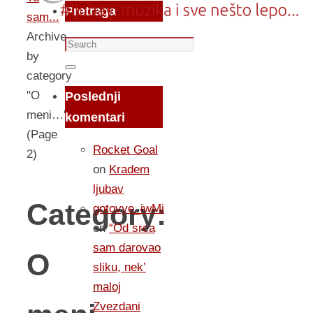
Pretraga
sam...
Archive
Search
by
for:
Search
category
"O
Poslednji
meni…"
komentari
(Page
Rocket Goal
2)
on
Kradem
ljubav
Category:
gotovye_iwMi
on
“Od srca
sam darovao
O
sliku, nek’
maloj
Zvezdani