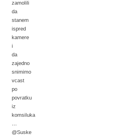
zamolili
da
stanem
ispred
kamere
i
da
zajedno
snimimo
vcast
po
povratku
iz
komsiluka
…
@Suske