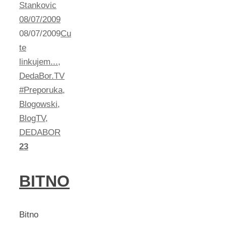
Stankovic
08/07/2009
08/07/2009
Cu
te
linkujem...
,
DedaBor.TV
#Preporuka
,
Blogowski
,
BlogTV
,
DEDABOR
23
BITNO
Bitno