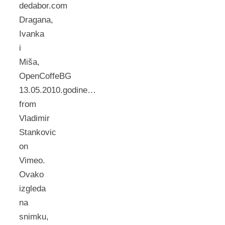
dedabor.com
Dragana,
Ivanka
i
Miša,
OpenCoffeBG
13.05.2010.godine…
from
Vladimir
Stankovic
on
Vimeo.
Ovako
izgleda
na
snimku,