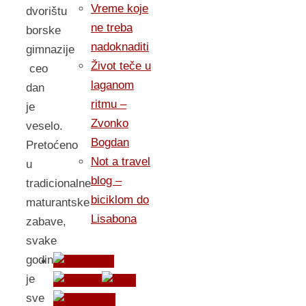
Vreme koje
dvorištu
ne treba
borske
nadoknaditi
gimnazije
Život teče u
ceo
laganom
dan
ritmu –
je
Zvonko
veselo.
Bogdan
Pretoćeno
Not a travel
u
blog –
tradicionalne
biciklom do
maturantske
Lisabona
zabave,
svake
godine
je
sve