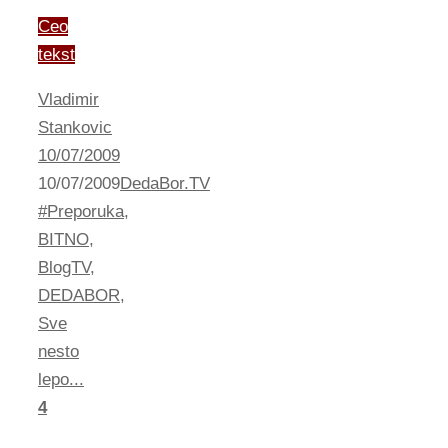
Ceo
tekst
Vladimir
Stankovic
10/07/2009
10/07/2009
DedaBor.TV
#Preporuka
,
BITNO
,
BlogTV
,
DEDABOR
,
Sve
nesto
lepo...
4