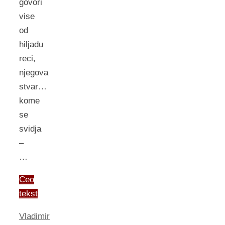
govori
vise
od
hiljadu
reci,
njegova
stvar…
kome
se
svidja
–
…
Ceo
tekst
Vladimir