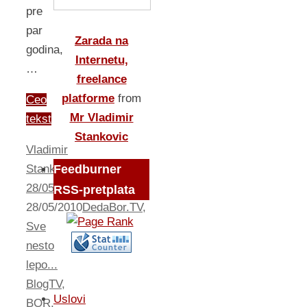
pre
par
Zarada na
godina,
Internetu,
…
freelance
platforme
from
Ceo
Mr Vladimir
tekst
Stankovic
Vladimir
Stankovic
Feedburner
28/05/2010
RSS-pretplata
28/05/2010
DedaBor.TV
,
Sve
nesto
lepo...
BlogTV
,
Uslovi
BOR
,