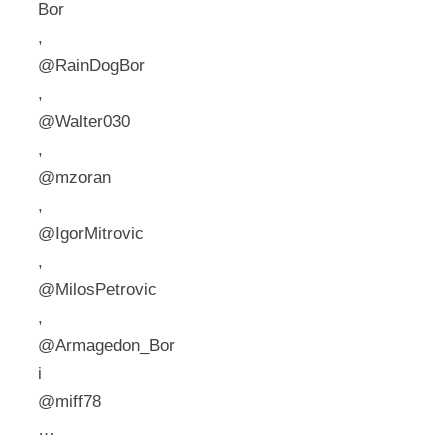
Bor
,
@RainDogBor
,
@Walter030
,
@mzoran
,
@IgorMitrovic
,
@MilosPetrovic
,
@Armagedon_Bor
i
@miff78
…