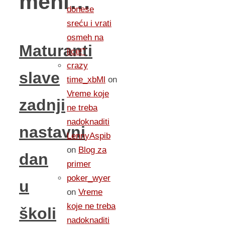
meni…
donese
sreću i vrati
osmeh na
Maturanti
lice!”
crazy
slave
time_xbMl
on
Vreme koje
zadnji
ne treba
nadoknaditi
nastavni
LennyAspib
on
Blog za
dan
primer
poker_wyer
u
on
Vreme
koje ne treba
školi
nadoknaditi