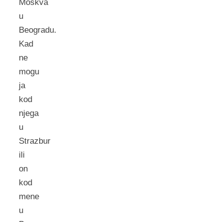
Moskva
u
Beogradu.
Kad
ne
mogu
ja
kod
njega
u
Strazbur
ili
on
kod
mene
u