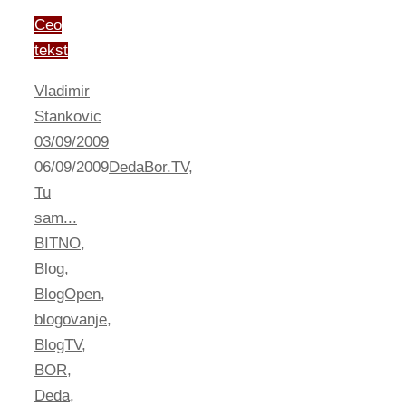
Ceo
tekst
Vladimir
Stankovic
03/09/2009
06/09/2009
DedaBor.TV
,
Tu
sam...
BITNO
,
Blog
,
BlogOpen
,
blogovanje
,
BlogTV
,
BOR
,
Deda
,