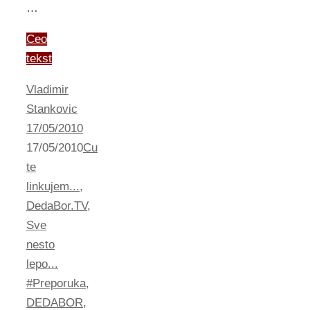
…
Ceo
tekst
Vladimir
Stankovic
17/05/2010
17/05/2010
Cu
te
linkujem...
,
DedaBor.TV
,
Sve
nesto
lepo...
#Preporuka
,
DEDABOR
,