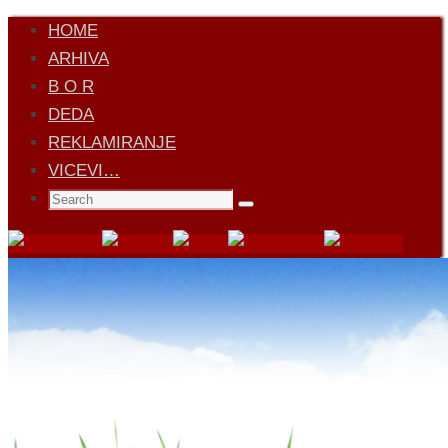
Skip
HOME
to
ARHIVA
content
B O R
DEDA
REKLAMIRANJE
VICEVI…
Search
Search
for: