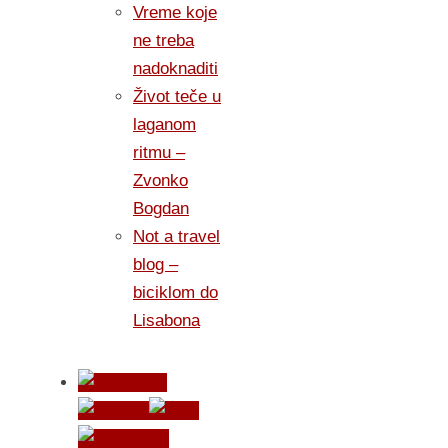
Vreme koje
ne treba
nadoknaditi
Život teče u
laganom
ritmu –
Zvonko
Bogdan
Not a travel
blog –
biciklom do
Lisabona