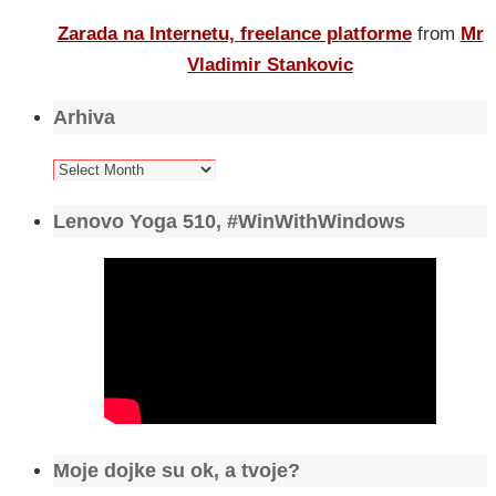
Zarada na Internetu, freelance platforme
from
Mr
Vladimir Stankovic
Arhiva
Arhiva
Lenovo Yoga 510, #WinWithWindows
Moje dojke su ok, a tvoje?