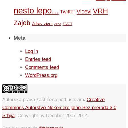
nesto lepo...
VRH
Vicevi
Twitter
Zajeb
Zdrav zivot
ZIVOT
Zena
Meta
Log in
Entries feed
Comments feed
WordPress.org
Autorska prava zaštićena pod uslovima
Creative
Commons Autorstvo-Nekomercijalno-Bez prerada 3.0
Srbija
. Copyright by Dedabor 2007-2014.