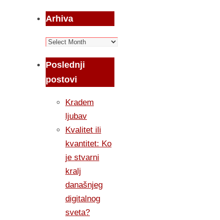
Arhiva
Arhiva
Poslednji
postovi
Kradem
ljubav
Kvalitet ili
kvantitet: Ko
je stvarni
kralj
današnjeg
digitalnog
sveta?