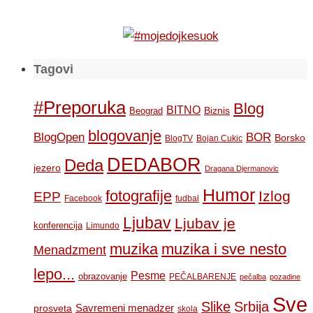
Tagovi
#Preporuka
Blog
BITNO
Biznis
Beograd
blogovanje
BOR
BlogOpen
Borsko
BlogTV
Bojan Cukic
DEDABOR
Deda
jezero
Dragana Djermanovic
Humor
fotografije
Izlog
EPP
Facebook
fudbal
Ljubav
Ljubav je
konferencija
Limundo
muzika
muzika i sve nesto
Menadzment
lepo...
Pesme
obrazovanje
PEČALBARENJE
pečalba
pozadine
Sve
Slike
Srbija
Savremeni menadzer
prosveta
skola