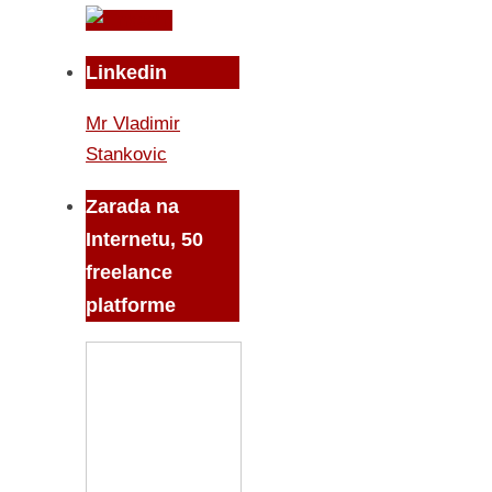
Linkedin
Mr Vladimir
Stankovic
Zarada na
Internetu, 50
freelance
platforme