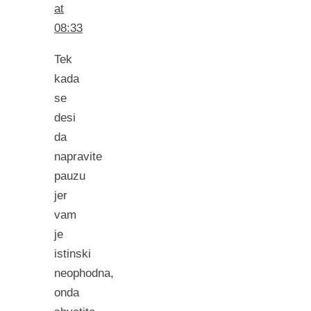
at
08:33
Tek
kada
se
desi
da
napravite
pauzu
jer
vam
je
istinski
neophodna,
onda