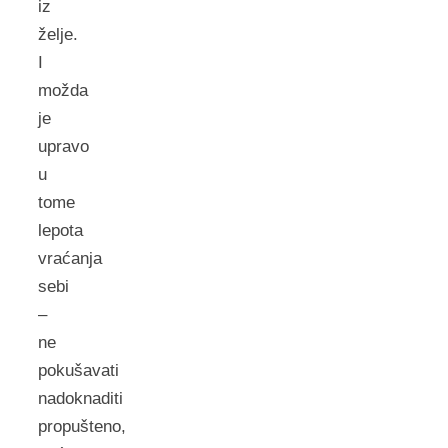
iz
želje.
I
možda
je
upravo
u
tome
lepota
vraćanja
sebi
–
ne
pokušavati
nadoknaditi
propušteno,