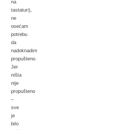
na
tastaturi),
ne
osećam
potrebu
da
nadoknadim
propušteno.
Jer
ništa
nije
propušteno
–
sve
je
bilo