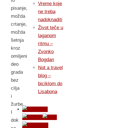
to
Vreme koje
pisanje,
ne treba
možda
nadoknaditi
crtanje,
Život teče u
možda
laganom
šetnja
ritmu –
kroz
Zvonko
omiljeni
Bogdan
deo
Not a travel
grada
blog –
bez
biciklom do
cilja
Lisabona
i
žurbe.
I
dok