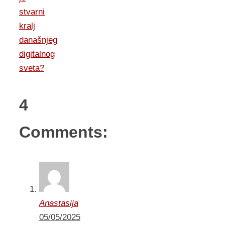
stvarni
kralj
današnjeg
digitalnog
sveta?
4
Comments:
Anastasija
05/05/2025