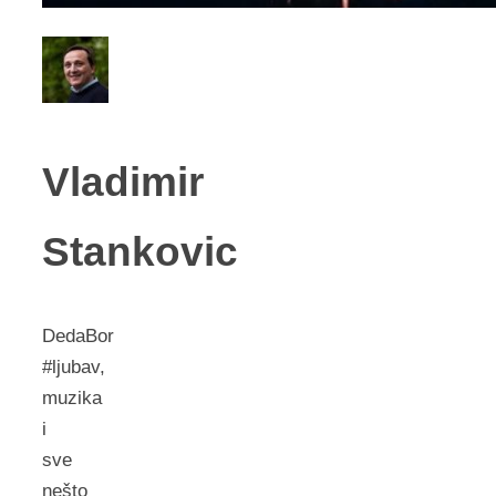
Vladimir
Stankovic
DedaBor
#ljubav,
muzika
i
sve
nešto