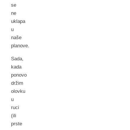
se
ne
uklapa
u
naše
planove.
Sada,
kada
ponovo
držim
olovku
u
ruci
(ili
prste