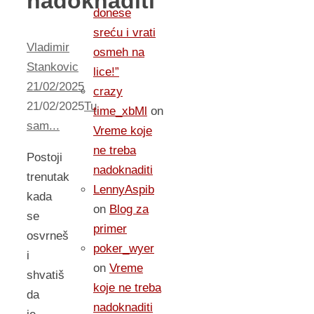
nadoknaditi
donese
sreću i vrati
Vladimir
osmeh na
Stankovic
lice!”
21/02/2025
crazy
21/02/2025
Tu
time_xbMl
on
sam...
Vreme koje
ne treba
Postoji
nadoknaditi
trenutak
LennyAspib
kada
on
Blog za
se
primer
osvrneš
poker_wyer
i
on
Vreme
shvatiš
koje ne treba
da
nadoknaditi