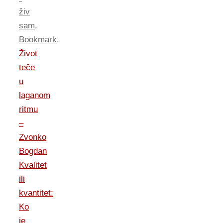
živ
sam
.
Bookmark
.
Život
teče
u
laganom
ritmu
–
Zvonko
Bogdan
Kvalitet
ili
kvantitet:
Ko
je