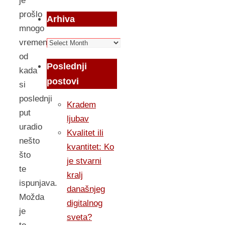
je
prošlo
Arhiva
mnogo
Arhiva
vremena
od
Poslednji
kada
postovi
si
poslednji
Kradem
put
ljubav
uradio
Kvalitet ili
nešto
kvantitet: Ko
što
je stvarni
te
kralj
ispunjava.
današnjeg
Možda
digitalnog
je
sveta?