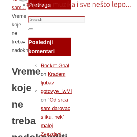
Pretraga
sam...
Vreme
Search
koje
for:
Search
ne
treba
Poslednji
nadoknaditi
komentari
Rocket Goal
Vreme
on
Kradem
ljubav
koje
gotovye_iwMi
on
“Od srca
ne
sam darovao
sliku, nek’
treba
maloj
Zvezdani