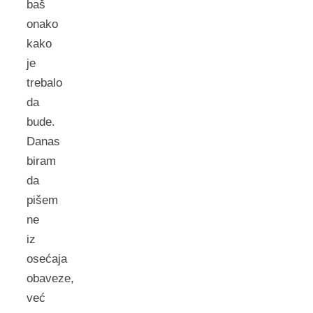
baš
onako
kako
je
trebalo
da
bude.
Danas
biram
da
pišem
ne
iz
osećaja
obaveze,
već