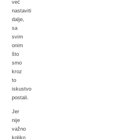
već
nastaviti
dalje,
sa
svim
onim
što
smo
kroz
to
iskustvo
postali.
Jer
nije
važno
koliko