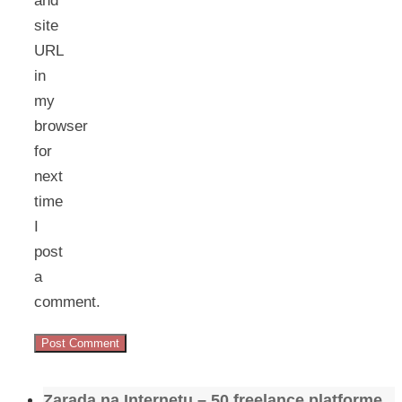
and
site
URL
in
my
browser
for
next
time
I
post
a
comment.
Zarada na Internetu – 50 freelance platforme