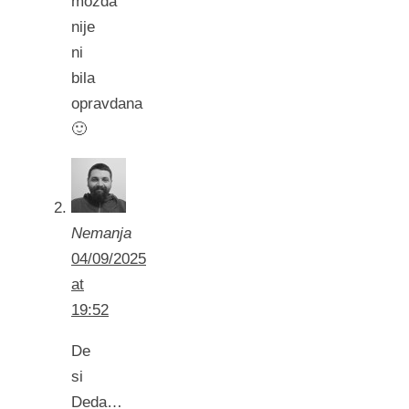
mozda
nije
ni
bila
opravdana
🙂
Nemanja
04/09/2025
at
19:52
De
si
Deda…