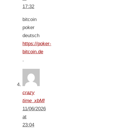
17:32
bitcoin
poker
deutsch
https://poker-
bitcoin.de
.
crazy
time_xbMl
11/06/2026
at
23:04