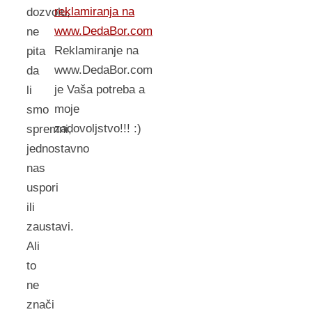
reklamiranja na
dozvolu,
www.DedaBor.com
ne
Reklamiranje na
pita
www.DedaBor.com
da
je Vaša potreba a
li
moje
smo
zadovoljstvo!!! :)
spremni,
jednostavno
nas
uspori
ili
zaustavi.
Ali
to
ne
znači