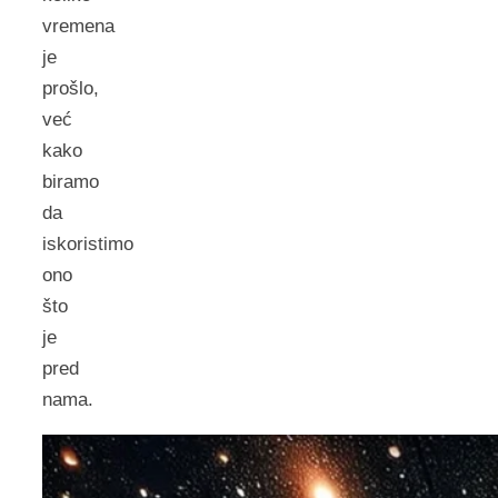
vremena
je
prošlo,
već
kako
biramo
da
iskoristimo
ono
što
je
pred
nama.