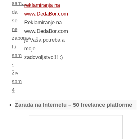
sam...
reklamiranja na
da
www.DedaBor.com
se
Reklamiranje na
ne
www.DedaBor.com
zaboravi
,
je Vaša potreba a
tu
moje
sam
zadovoljstvo!!! :)
-
živ
sam
4
Zarada na Internetu – 50 freelance platforme