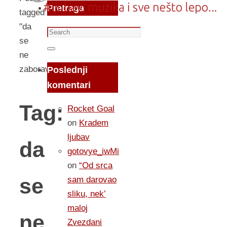
Pretraga
tagged
"da
Search
se
for:
Search
ne
zaboravi"
Poslednji
komentari
Tag:
Rocket Goal
on
Kradem
ljubav
da
gotovye_iwMi
on
“Od srca
se
sam darovao
sliku, nek’
maloj
ne
Zvezdani