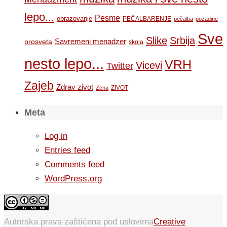
lepo...
Pesme
obrazovanje
PEČALBARENJE
pečalba
pozadine
Sve
Slike
Srbija
Savremeni menadzer
prosveta
skola
nesto lepo...
VRH
Vicevi
Twitter
Zajeb
Zdrav zivot
ZIVOT
Zena
Meta
Log in
Entries feed
Comments feed
WordPress.org
Autorska prava zaštićena pod uslovima
Creative