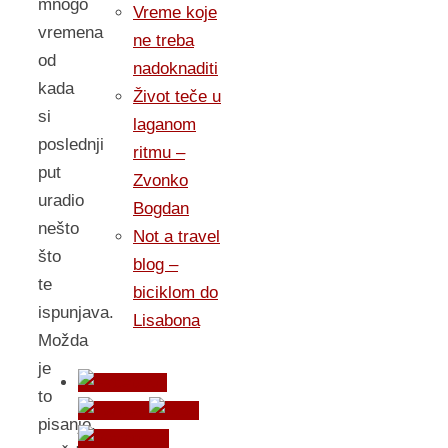
mnogo
Vreme koje
vremena
ne treba
od
nadoknaditi
kada
Život teče u
si
laganom
poslednji
ritmu –
put
Zvonko
uradio
Bogdan
nešto
Not a travel
što
blog –
te
biciklom do
ispunjava.
Lisabona
Možda
je
to
pisanje,