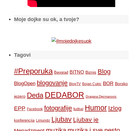
Moje dojke su ok, a tvoje?
Tagovi
#Preporuka
Blog
BITNO
Biznis
Beograd
blogovanje
BOR
BlogOpen
Borsko
BlogTV
Bojan Cukic
DEDABOR
Deda
jezero
Dragana Djermanovic
Humor
fotografije
Izlog
EPP
Facebook
fudbal
Ljubav
Ljubav je
konferencija
Limundo
muzika
muzika i sve nesto
Menadzment