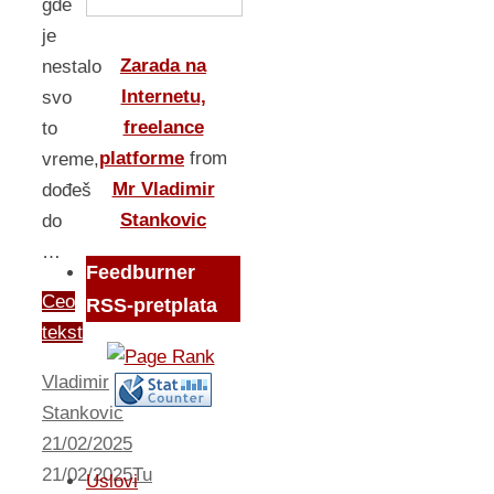
gde
je
Zarada na
nestalo
Internetu,
svo
freelance
to
platforme
from
vreme,
Mr Vladimir
dođeš
Stankovic
do
…
Feedburner
Ceo
RSS-pretplata
tekst
Vladimir
Stankovic
21/02/2025
21/02/2025
Tu
Uslovi