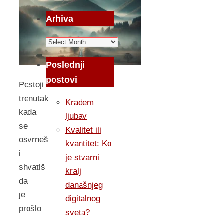
Arhiva
Arhiva
Poslednji
postovi
Postoji
trenutak
Kradem
kada
ljubav
se
Kvalitet ili
osvrneš
kvantitet: Ko
i
je stvarni
shvatiš
kralj
da
današnjeg
je
digitalnog
prošlo
sveta?