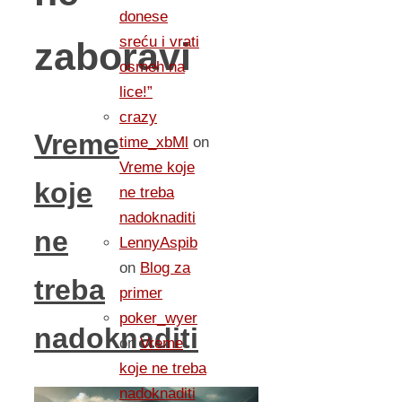
donese
sreću i vrati
zaboravi
osmeh na
lice!”
crazy
Vreme
time_xbMl
on
Vreme koje
koje
ne treba
nadoknaditi
ne
LennyAspib
on
Blog za
treba
primer
poker_wyer
nadoknaditi
on
Vreme
koje ne treba
nadoknaditi