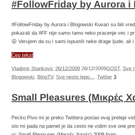
#FollowFriday by Aurora i
#FollowFriday by Aurora i Blogowski Kuvari su bili vredni
pokazali da #FF nije samo tamo neko pracenje vec i p
😛 Verujem da su i sami ispustili neke drage ljude, ali 
Ceo tekst
Vladimir Stankovic
26/12/2009
26/12/2009
GOST
,
Sve n
Blogowski
,
BlogTV
,
Sve nesto lepo...
,
Twitter
3
Small Pleasures (Μικρές Χ
Pecko Pivo mi je preko Twittera poslao ovaj prelepi vi
sto mi pada na pamet je da cesto ne vidim sve one prel
vi: Small Pleasures (Μικρές Χαρές) 2008 from …