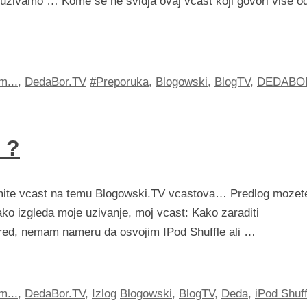
zivamo … Kome se ne svidja ovaj vcast koji govori vise o
m...
,
DedaBor.TV
#Preporuka
,
Blogowski
,
BlogTV
,
DEDABO
 ?
 snimite vcast na temu Blogowski.TV vcastova… Predlog mozet
o izgleda moje uzivanje, moj vcast: Kako zaraditi
red, nemam nameru da osvojim IPod Shuffle ali …
m...
,
DedaBor.TV
,
Izlog
Blogowski
,
BlogTV
,
Deda
,
iPod Shuff