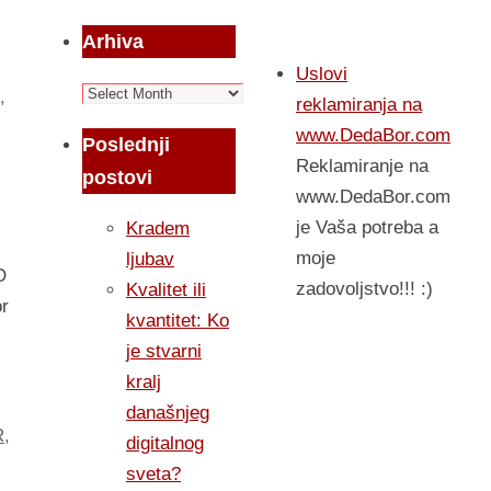
Arhiva
Uslovi
Arhiva
,
reklamiranja na
www.DedaBor.com
Poslednji
Reklamiranje na
postovi
www.DedaBor.com
je Vaša potreba a
Kradem
moje
ljubav
O
zadovoljstvo!!! :)
Kvalitet ili
or
kvantitet: Ko
je stvarni
kralj
današnjeg
R
,
digitalnog
sveta?