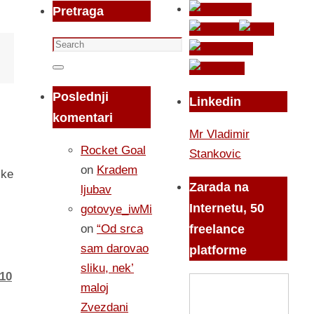
Pretraga
Search
for:
Search
Poslednji
Linkedin
komentari
Mr Vladimir
Rocket Goal
Stankovic
on
Kradem
ske
Zarada na
ljubav
Internetu, 50
gotovye_iwMi
on
“Od srca
freelance
sam darovao
platforme
sliku, nek’
10
maloj
Zvezdani