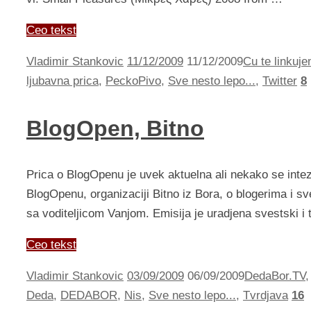
Ceo tekst
Vladimir Stankovic
11/12/2009
11/12/2009
Cu te linkuje
ljubavna prica
,
PeckoPivo
,
Sve nesto lepo...
,
Twitter
8
BlogOpen, Bitno
Prica o BlogOpenu je uvek aktuelna ali nekako se int
BlogOpenu, organizaciji Bitno iz Bora, o blogerima i s
sa voditeljicom Vanjom. Emisija je uradjena svestski i 
Ceo tekst
Vladimir Stankovic
03/09/2009
06/09/2009
DedaBor.TV
Deda
,
DEDABOR
,
Nis
,
Sve nesto lepo...
,
Tvrdjava
16