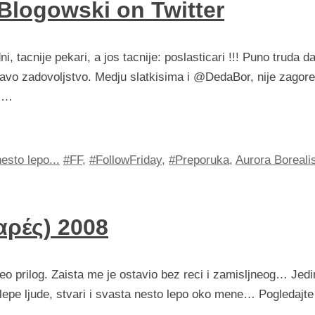
 Blogowski on Twitter
, tacnije pekari, a jos tacnije: poslasticari !!! Puno truda da
ravo zadovoljstvo. Medju slatkisima i @DedaBor, nije zagor
i …
esto lepo...
#FF
,
#FollowFriday
,
#Preporuka
,
Aurora Boreali
αρές) 2008
deo prilog. Zaista me je ostavio bez reci i zamisljneog… Jed
epe ljude, stvari i svasta nesto lepo oko mene… Pogledajte 