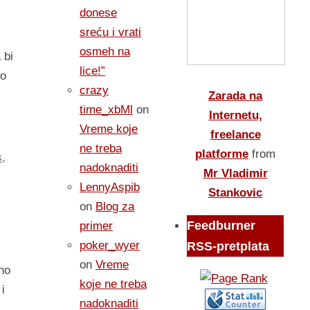
donese
sreću i vrati
osmeh na
 bi
lice!”
eo
crazy
Zarada na
time_xbMl
on
Internetu,
Vreme koje
freelance
ne treba
platforme
from
s
,
nadoknaditi
Mr Vladimir
LennyAspib
Stankovic
on
Blog za
Feedburner
primer
poker_wyer
RSS-pretplata
on
Vreme
ino
koje ne treba
i
nadoknaditi