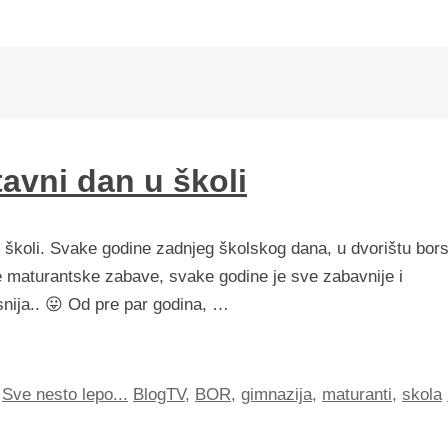
tavni dan u školi
u školi. Svake godine zadnjeg školskog dana, u dvorištu bor
e maturantske zabave, svake godine je sve zabavnije i
asnija.. 😛 Od pre par godina, …
,
Sve nesto lepo...
BlogTV
,
BOR
,
gimnazija
,
maturanti
,
skola