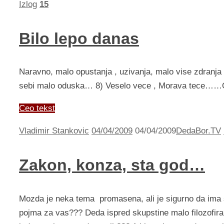
Izlog
15
Bilo lepo danas
Naravno, malo opustanja , uzivanja, malo vise zdranja p
sebi malo oduska… 8) Veselo vece , Morava tece……OP
Ceo tekst
Vladimir Stankovic
04/04/2009
04/04/2009
DedaBor.TV
Zakon, konza, sta god…
Mozda je neka tema promasena, ali je sigurno da ima st
pojma za vas??? Deda ispred skupstine malo filozofir