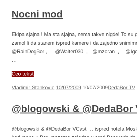
Nocni mod
Ekipa sjajna ! Ma sta sjajna, nema takve nigde! To su 
zamolili da stanem ispred kamere i da zajedno snimi
@RainDogBor , @Walter030 , @mzoran , @IgorM
…
Ceo tekst
Vladimir Stankovic
10/07/2009
10/07/2009
DedaBor.TV
@blogowski & @DedaBor 
@blogowski & @DedaBor VCast … ispred hotela Moskva