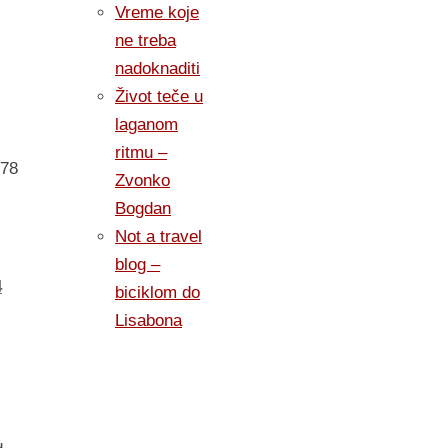
Vreme koje
ne treba
nadoknaditi
Život teče u
laganom
ritmu –
78
Zvonko
Bogdan
Not a travel
blog –
4
biciklom do
Lisabona