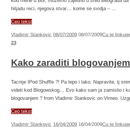
kod mene u Bor, mozemo zajedno u sred Beograda da u
hiljadu reci, njegova stvar… kome se svidja – …
Ceo tekst
Vladimir Stankovic
08/07/2009
08/07/2009
Cu te linkuje
23
Kako zaraditi blogovanjem
Tacnije IPod Shuffle ?! Pa lepo i lako. Napravite, tj
videti kod Blogowskog… Evo kako sam ja zamislio i kak
blogovanjem ? from Vladimir Stankovic on Vimeo. Uzg
Ceo tekst
Vladimir Stankovic
16/04/2009
16/04/2009
Cu te linkuje