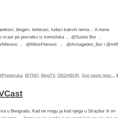
geekovi, blogeri, twiterasi, ludaci kakvih nema… A mene
mo vcast po povratku iz komsiluka … @Suske Bor ,
itrovic , @MilosPetrovic , @Armagedon_Bor i @miff
#Preporuka
,
BITNO
,
BlogTV
,
DEDABOR
,
Sve nesto lepo...
VCast
 u Beogradu. Kad ne mogu ja kod njega u Strazbur ili on