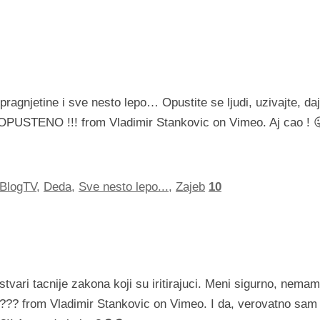
ragnjetine i sve nesto lepo… Opustite se ljudi, uzivajte, daj
USTENO !!! from Vladimir Stankovic on Vimeo. Aj cao ! 
BlogTV
,
Deda
,
Sve nesto lepo...
,
Zajeb
10
vari tacnije zakona koji su iritirajuci. Meni sigurno, nemam
a??? from Vladimir Stankovic on Vimeo. I da, verovatno sam