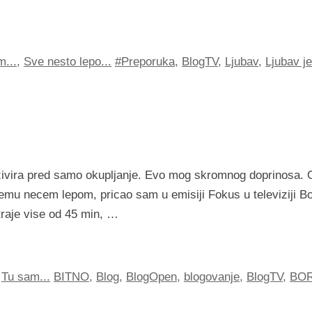
m...
,
Sve nesto lepo...
#Preporuka
,
BlogTV
,
Ljubav
,
Ljubav je
ezivira pred samo okupljanje. Evo mog skromnog doprinosa. 
vemu necem lepom, pricao sam u emisiji Fokus u televiziji B
traje vise od 45 min, …
,
Tu sam...
BITNO
,
Blog
,
BlogOpen
,
blogovanje
,
BlogTV
,
BO