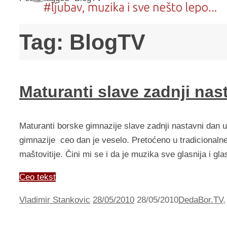
Tag:
BlogTV
Maturanti slave zadnji nas
Maturanti borske gimnazije slave zadnji nastavni dan 
gimnazije ceo dan je veselo. Pretoćeno u tradicionaln
maštovitije. Čini mi se i da je muzika sve glasnija i gl
Ceo tekst
Vladimir Stankovic
28/05/2010
28/05/2010
DedaBor.TV