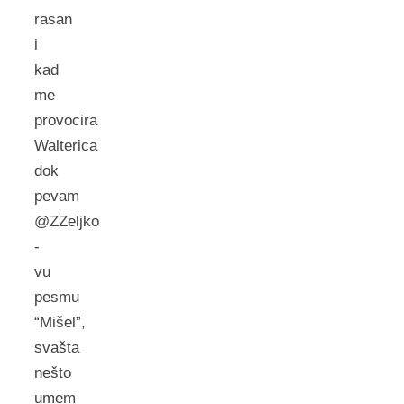
rasan
i
kad
me
provocira
Walterica
dok
pevam
@ZZeljko
-
vu
pesmu
“Mišel”,
svašta
nešto
umem