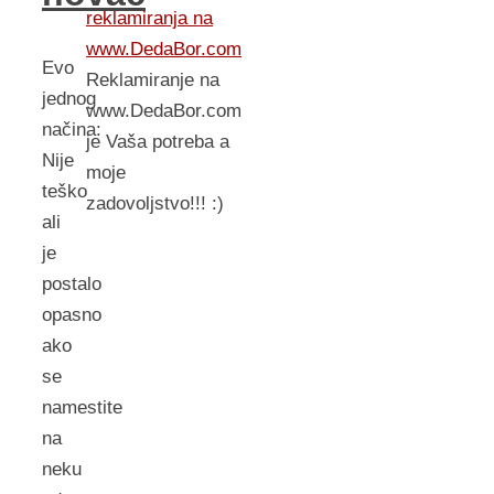
reklamiranja na
www.DedaBor.com
Evo
Reklamiranje na
jednog
www.DedaBor.com
načina:
je Vaša potreba a
Nije
moje
teško
zadovoljstvo!!! :)
ali
je
postalo
opasno
ako
se
namestite
na
neku