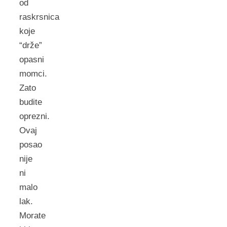
od
raskrsnica
koje
“drže”
opasni
momci.
Zato
budite
oprezni.
Ovaj
posao
nije
ni
malo
lak.
Morate