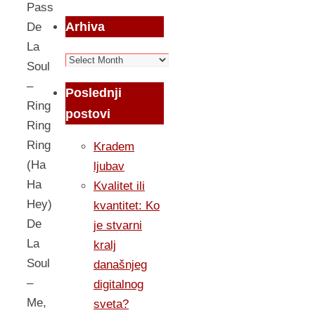
Pass
Arhiva
De
La
Arhiva
Soul
–
Poslednji
Ring
postovi
Ring
Ring
Kradem
(Ha
ljubav
Ha
Kvalitet ili
Hey)
kvantitet: Ko
De
je stvarni
La
kralj
Soul
današnjeg
–
digitalnog
Me,
sveta?