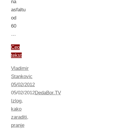
na
asfaltu
od
60
…
Ceo
tekst
Vladimir
Stankovic
05/02/2012
05/02/2012
DedaBor.TV
Izlog
,
kako
zaraditi
,
pranje