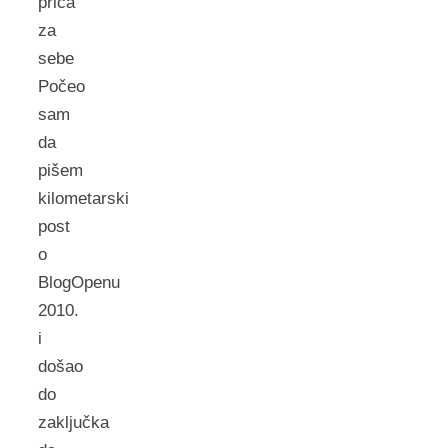
priča
za
sebe
Počeo
sam
da
pišem
kilometarski
post
o
BlogOpenu
2010.
i
došao
do
zaključka