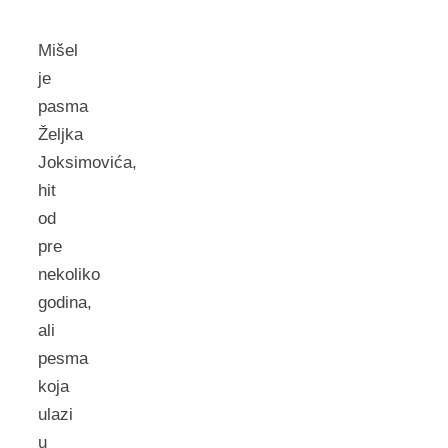
Mišel
je
pasma
Željka
Joksimovića,
hit
od
pre
nekoliko
godina,
ali
pesma
koja
ulazi
u