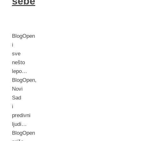
sebe
BlogOpen
i
sve
nešto
lepo…
BlogOpen,
Novi
Sad
i
predivni
ljudi…
BlogOpen