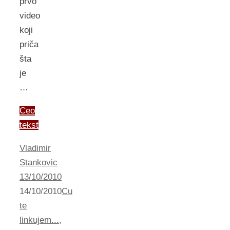
prvo
video
koji
priča
šta
je
…
Ceo
tekst
Vladimir
Stankovic
13/10/2010
14/10/2010
Cu
te
linkujem...
,