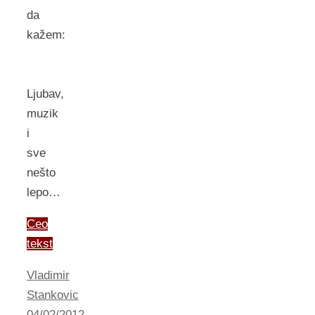
da
kažem:
Ljubav,
muzik
i
sve
nešto
lepo…
Ceo
tekst
Vladimir
Stankovic
04/02/2012