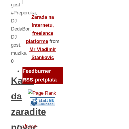
gost
#Preporuka
,
Zarada na
DJ
Internetu,
DedaBor
,
freelance
DJ
platforme
from
gost
,
Mr Vladimir
muzika
Stankovic
0
Feedburner
Kako
RSS-pretplata
da
zaradite
novac
Uslovi