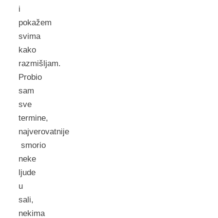
i
pokažem
svima
kako
razmišljam.
Probio
sam
sve
termine,
najverovatnije
smorio
neke
ljude
u
sali,
nekima