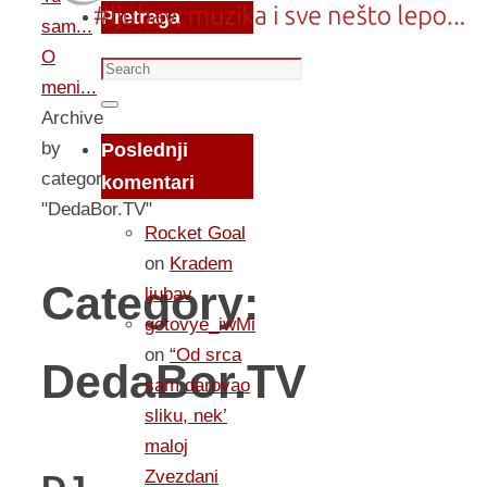
Pretraga
sam...
O
Search
meni...
for:
Search
Archive
by
Poslednji
category
komentari
"DedaBor.TV"
Rocket Goal
on
Kradem
Category:
ljubav
gotovye_iwMi
on
“Od srca
DedaBor.TV
sam darovao
sliku, nek’
maloj
Zvezdani