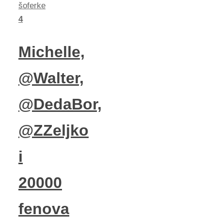
šoferke
4
Michelle,
@Walter,
@DedaBor,
@ZZeljko
i
20000
fenova