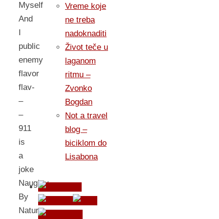
Myself
Vreme koje
And
ne treba
I
nadoknaditi
public
Život teče u
enemy
laganom
flavor
ritmu –
flav-
Zvonko
–
Bogdan
–
Not a travel
911
blog –
is
biciklom do
a
Lisabona
joke
Naughty
By
Nature