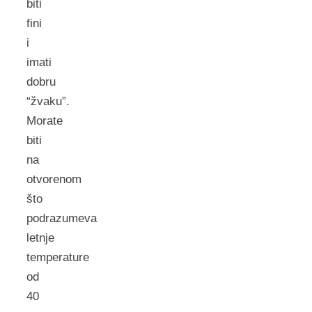
biti
fini
i
imati
dobru
“žvaku”.
Morate
biti
na
otvorenom
što
podrazumeva
letnje
temperature
od
40