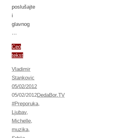
poslušajte
i
glavnog
…
Ceo
tekst
Vladimir
Stankovic
05/02/2012
05/02/2012
DedaBor.TV
#Preporuka
,
Ljubav
,
Michelle
,
muzika
,