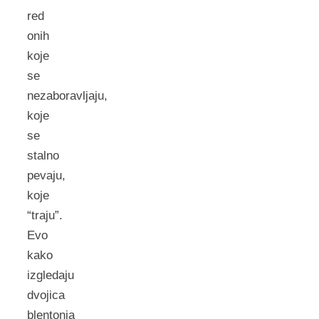
red
onih
koje
se
nezaboravljaju,
koje
se
stalno
pevaju,
koje
“traju”.
Evo
kako
izgledaju
dvojica
blentonja