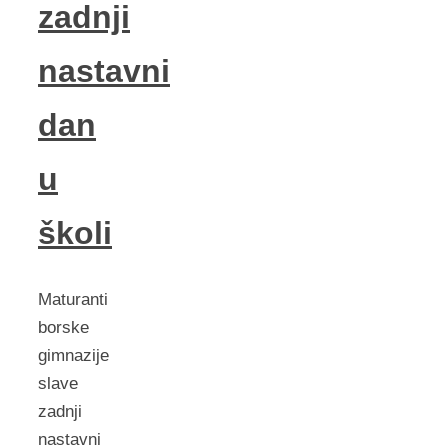
zadnji
nastavni
dan
u
školi
Maturanti
borske
gimnazije
slave
zadnji
nastavni