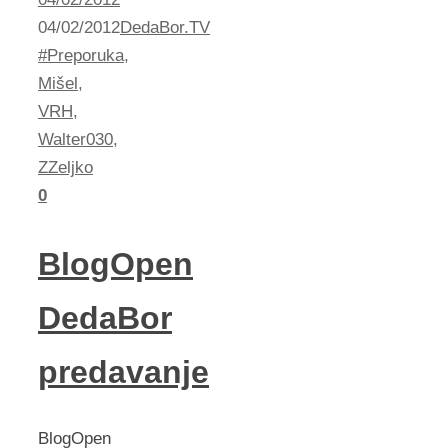
04/02/2012
DedaBor.TV
#Preporuka
,
Mišel
,
VRH
,
Walter030
,
ZZeljko
0
BlogOpen
DedaBor
predavanje
BlogOpen