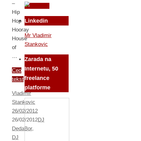
–
Hip
Linkedin
Hop
Hooray
Mr Vladimir
House
Stankovic
of
…
Zarada na
Internetu, 50
Ceo
freelance
tekst
platforme
Vladimir
Stankovic
26/02/2012
26/02/2012
DJ
DedaBor
,
DJ