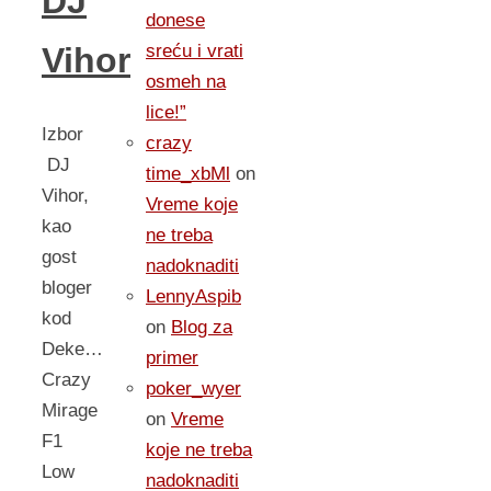
DJ
donese
sreću i vrati
Vihor
osmeh na
lice!”
Izbor
crazy
DJ
time_xbMl
on
Vihor,
Vreme koje
kao
ne treba
gost
nadoknaditi
bloger
LennyAspib
kod
on
Blog za
Deke…
primer
Crazy
poker_wyer
Mirage
on
Vreme
F1
koje ne treba
Low
nadoknaditi