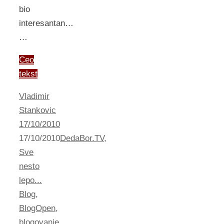
bio
interesantan…
…
Ceo
tekst
Vladimir
Stankovic
17/10/2010
17/10/2010
DedaBor.TV
,
Sve
nesto
lepo...
Blog
,
BlogOpen
,
blogovanje
,