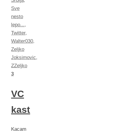
Srbija
,
Sve
nesto
lepo...
,
Twitter
,
Walter030
,
Zeljko
Joksimovic
,
ZZeljko
3
VC
kast
Kacam