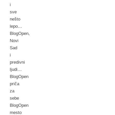
i
sve
nešto
lepo…
BlogOpen,
Novi
Sad
i
predivni
ljudi…
BlogOpen
priča
za
sebe
BlogOpen
mesto