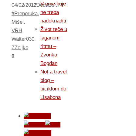
Vreme koje
04/02/2012
DedaBor.TV
ne treba
#Preporuka
,
nadoknaditi
Mišel
,
Život teče u
VRH
,
laganom
Walter030
,
ritmu –
ZZeljko
Zvonko
0
Bogdan
Not a travel
blog –
biciklom do
Lisabona