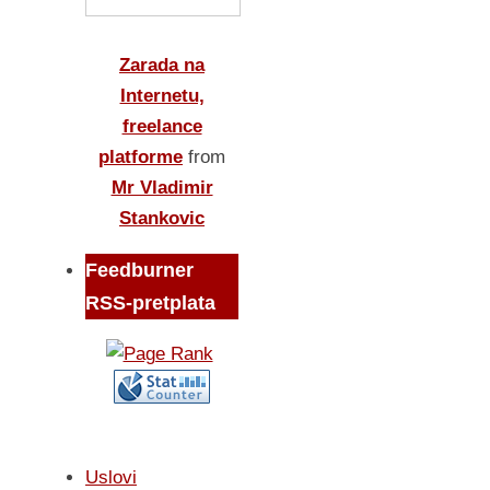
Zarada na
Internetu,
freelance
platforme
from
Mr Vladimir
Stankovic
Feedburner
RSS-pretplata
Uslovi