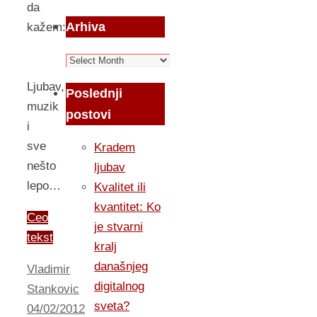
da
Arhiva
kažem:
Arhiva
Ljubav,
Poslednji
muzik
postovi
i
sve
Kradem
nešto
ljubav
lepo…
Kvalitet ili
kvantitet: Ko
Ceo
je stvarni
tekst
kralj
današnjeg
Vladimir
digitalnog
Stankovic
sveta?
04/02/2012