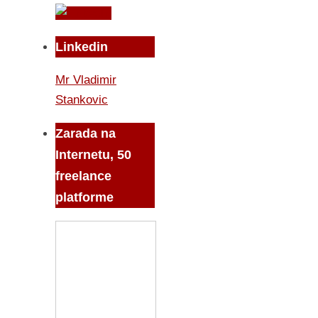
Linkedin
Mr Vladimir
Stankovic
Zarada na
Internetu, 50
freelance
platforme