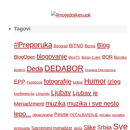
Tagovi
#Preporuka
Blog
BITNO
Biznis
Beograd
blogovanje
BOR
BlogOpen
Borsko
BlogTV
Bojan Cukic
DEDABOR
Deda
jezero
Dragana Djermanovic
Humor
fotografije
Izlog
EPP
Facebook
fudbal
Ljubav
Ljubav je
konferencija
Limundo
muzika
muzika i sve nesto
Menadzment
lepo...
Pesme
obrazovanje
PEČALBARENJE
pečalba
pozadine
Sve
Slike
Srbija
Savremeni menadzer
prosveta
skola