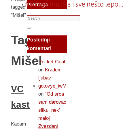
Pretraga
tagged
"Mišel"
Search
for:
Search
Tag:
Poslednji
komentari
Mišel
Rocket Goal
on
Kradem
ljubav
gotovye_iwMi
VC
on
“Od srca
sam darovao
kast
sliku, nek’
maloj
Kacam
Zvezdani