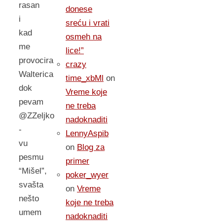
rasan
donese
i
sreću i vrati
kad
osmeh na
me
lice!”
provocira
crazy
Walterica
time_xbMl
on
dok
Vreme koje
pevam
ne treba
@ZZeljko
nadoknaditi
-
LennyAspib
vu
on
Blog za
pesmu
primer
“Mišel”,
poker_wyer
svašta
on
Vreme
nešto
koje ne treba
umem
nadoknaditi