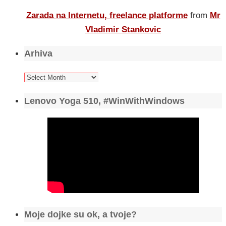
Zarada na Internetu, freelance platforme
from
Mr
Vladimir Stankovic
Arhiva
Arhiva
Lenovo Yoga 510, #WinWithWindows
Moje dojke su ok, a tvoje?