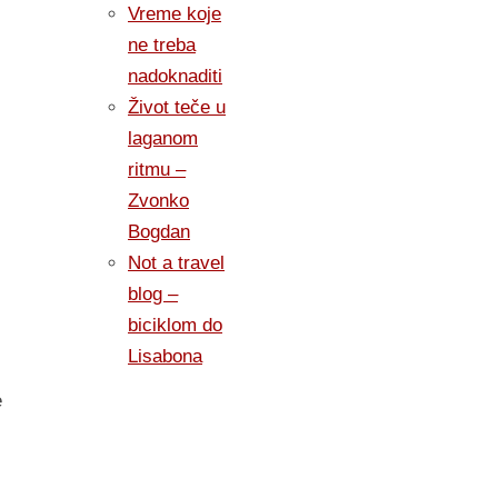
Vreme koje
ne treba
nadoknaditi
Život teče u
laganom
ritmu –
Zvonko
Bogdan
Not a travel
blog –
biciklom do
Lisabona
e