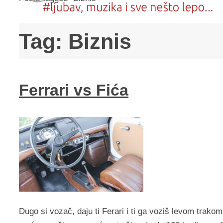
Tag:
Biznis
Ferrari vs Fića
Dugo si vozač, daju ti Ferari i ti ga voziš levom trako