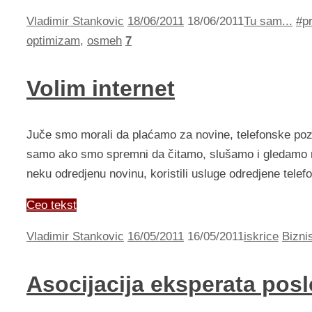
Vladimir Stankovic
18/06/2011
18/06/2011
Tu sam...
#p
optimizam
,
osmeh
7
Volim internet
Juče smo morali da plaćamo za novine, telefonske pozi
samo ako smo spremni da čitamo, slušamo i gledamo rek
neku odredjenu novinu, koristili usluge odredjene telef
Ceo tekst
Vladimir Stankovic
16/05/2011
16/05/2011
iskrice
Bizni
Asocijacija eksperata posl