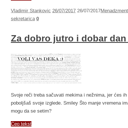
Vladimir Stankovic
26/07/2017
26/07/2017
Menadzment
sekretarica
0
Za dobro jutro i dobar da
Svoje reči treba sačuvati mekima i nežnima, jer ćes i
poboljšaš svoje izglede. Smiley Što manje vremena 
mogu da se setim?
Ceo tekst