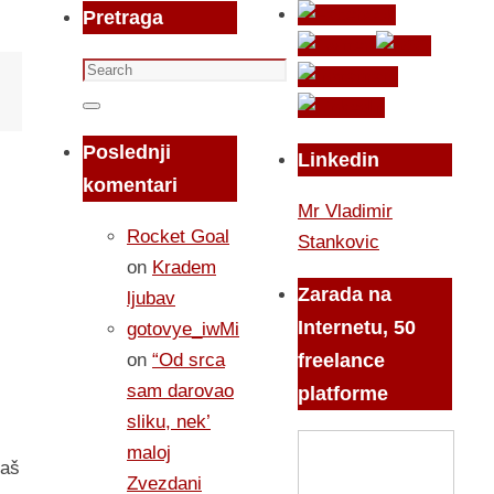
Pretraga
Search
for:
Search
Poslednji
Linkedin
komentari
Mr Vladimir
Rocket Goal
Stankovic
on
Kradem
Zarada na
ljubav
Internetu, 50
gotovye_iwMi
on
“Od srca
freelance
sam darovao
platforme
sliku, nek’
maloj
maš
Zvezdani