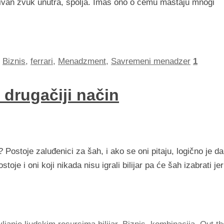
van zvuk unutra, spolja. Imaš ono o čemu maštaju mnogi
Biznis
,
ferrari
,
Menadzment
,
Savremeni menadzer
1
 drugačiji način
e? Postoje zaluđenici za šah, i ako se oni pitaju, logično je da
oje i oni koji nikada nisu igrali bilijar pa će šah izabrati jer