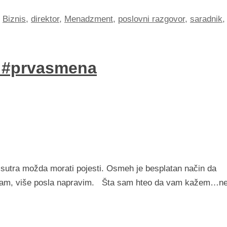
Biznis
,
direktor
,
Menadzment
,
poslovni razgovor
,
saradnik
,
n #prvasmena
h sutra možda morati pojesti. Osmeh je besplatan način da
imam, više posla napravim. Šta sam hteo da vam kažem…n