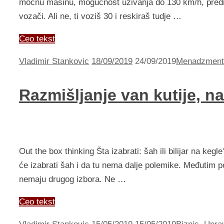
moćnu mašinu, mogućnost uživanja do 130 km/h, predi
vozači. Ali ne, ti voziš 30 i reskiraš tudje …
Ceo tekst
Vladimir Stankovic
18/09/2019
24/09/2019
Menadzment
Razmišljanje van kutije, na
Out the box thinking Šta izabrati: šah ili bilijar na kegl
će izabrati šah i da tu nema dalje polemike. Međutim post
nemaju drugog izbora. Ne …
Ceo tekst