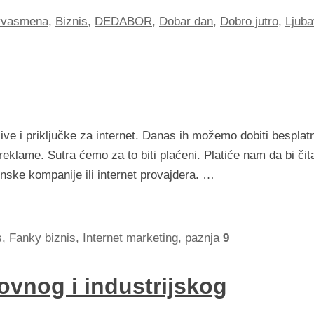
rvasmena
,
Biznis
,
DEDABOR
,
Dobar dan
,
Dobro jutro
,
Ljuba
ve i priključke za internet. Danas ih možemo dobiti besplat
lame. Sutra ćemo za to biti plaćeni. Platiće nam da bi čita
onske kompanije ili internet provajdera. …
s
,
Fanky biznis
,
Internet marketing
,
paznja
9
ovnog i industrijskog