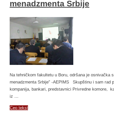
menadzmenta Srbije
Na tehničkom fakultetu u Boru, odršana je osnivačka sk
menadzmenta Srbije” -AEPIMS Skupštinu i sam rad podrž
kompanija, bankari, predstavnici Privredne komore, kao i
iz …
Ceo tekst