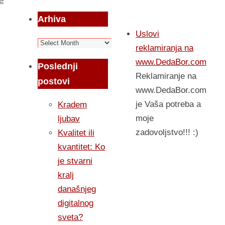
e
Arhiva
Uslovi
Arhiva
reklamiranja na
www.DedaBor.com
Poslednji
Reklamiranje na
postovi
www.DedaBor.com
je Vaša potreba a
Kradem
moje
ljubav
zadovoljstvo!!! :)
Kvalitet ili
kvantitet: Ko
je stvarni
kralj
današnjeg
digitalnog
sveta?