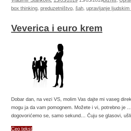
Vladimir Stankovic
15/05/2019
15/05/2019
Biznis
,
Uprav
box thinking
,
preduzetništvo
,
šah
,
upravljanje ljudskim
Veverica i euro krem
Dobar dan, na vezi VS, molim Vas dajte mi vaseg direktor
mogu ja da vam pomognem. Možete i vi, potrebno je …
dogovorićemo se, samo sekund… Čuju se glasovi, ušli 
Ceo tekst