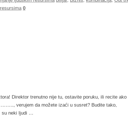
ljanje ljudskim resursima
bilijar
,
Biznis
,
kombinacija
,
Out th
 resursima
0
a! Direktor trenutno nije tu, ostavite poruku, ili recite ako
…….., verujem da možete izaći u susret? Budite tako,
su neki ljudi …