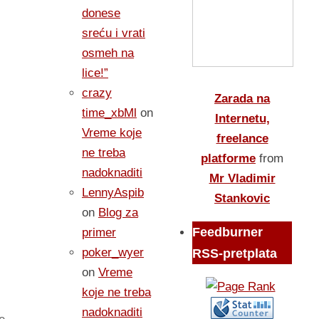
donese
sreću i vrati
osmeh na
lice!”
crazy
Zarada na
time_xbMl
on
Internetu,
Vreme koje
freelance
ne treba
platforme
from
nadoknaditi
Mr Vladimir
LennyAspib
Stankovic
on
Blog za
Feedburner
primer
poker_wyer
RSS-pretplata
on
Vreme
koje ne treba
nadoknaditi