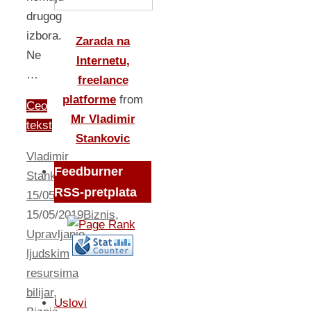
drugog
izbora.
Zarada na
Ne
Internetu,
…
freelance
platforme
from
Ceo
Mr Vladimir
tekst
Stankovic
Vladimir
Feedburner
Stankovic
RSS-pretplata
15/05/2019
15/05/2019
Biznis
,
Upravljanje
ljudskim
resursima
bilijar
,
Uslovi