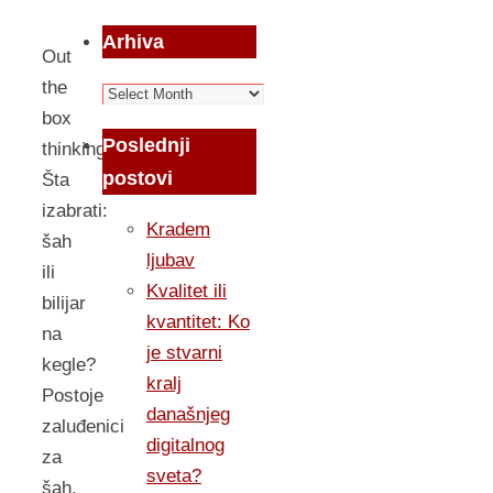
Arhiva
Out
the
Arhiva
box
Poslednji
thinking
postovi
Šta
izabrati:
Kradem
šah
ljubav
ili
Kvalitet ili
bilijar
kvantitet: Ko
na
je stvarni
kegle?
kralj
Postoje
današnjeg
zaluđenici
digitalnog
za
sveta?
šah,