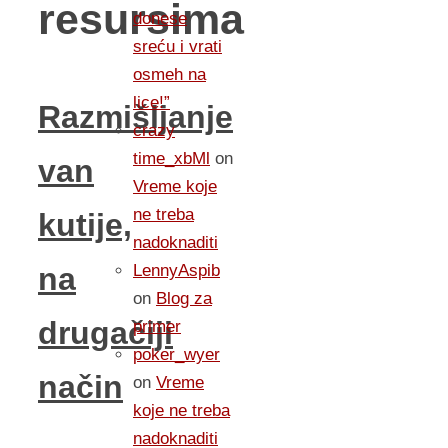
resursima
donese
sreću i vrati
osmeh na
lice!”
Razmišljanje
crazy
time_xbMl
on
van
Vreme koje
ne treba
kutije,
nadoknaditi
LennyAspib
na
on
Blog za
drugačiji
primer
poker_wyer
način
on
Vreme
koje ne treba
nadoknaditi