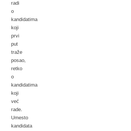
radi
o
kandidatima
koji
prvi
put
traže
posao,
retko
o
kandidatima
koji
već
rade.
Umesto
kandidata