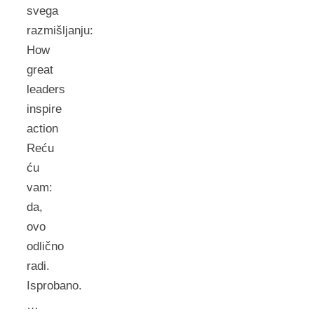
svega
razmišljanju:
How
great
leaders
inspire
action
Reću
ću
vam:
da,
ovo
odlično
radi.
Isprobano.
…