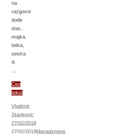
na
razgovor
dođe
otac,
majka,
tetka,
sestra
ili
…
Ceo
tekst
Vladimir
Stankovic
27/02/2019
27/02/2019
Menadzment
,