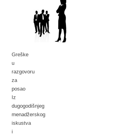
Greške
u
razgovoru
za
posao
Iz
dugogodišnjeg
menadžerskog
iskustva
i