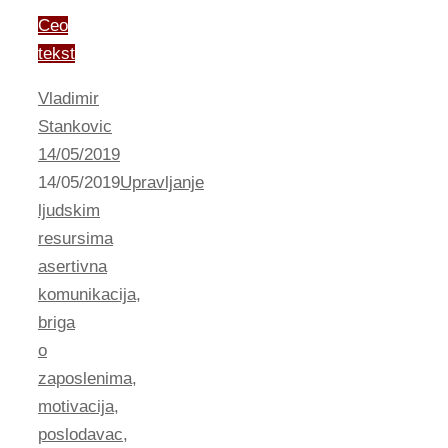
Ceo
tekst
Vladimir
Stankovic
14/05/2019
14/05/2019
Upravljanje
ljudskim
resursima
asertivna
komunikacija
,
briga
o
zaposlenima
,
motivacija
,
poslodavac
,