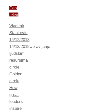
Ceo
tekst
Vladimir
Stankovic
14/12/2018
14/12/2018
Upravljanje
ljudskim
resursima
circle
,
Golden
circle
,
How
great
leaders
inspire