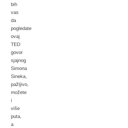
bih
vas
da
pogledate
ovaj
TED
govor
sjajnog
Simona
Sineka,
pažljivo,
možete
i
više
puta,
a