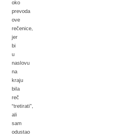
oko
prevoda
ove
rečenice,
jer
bi
u
naslovu
na
kraju
bila
reč
“tretirati”,
ali
sam
odustao