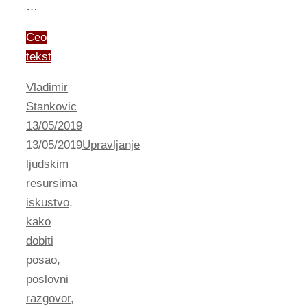
…
Ceo
tekst
Vladimir
Stankovic
13/05/2019
13/05/2019
Upravljanje
ljudskim
resursima
iskustvo
,
kako
dobiti
posao
,
poslovni
razgovor
,