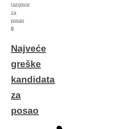
razgovor
za
posao
0
Najveće
greške
kandidata
za
posao