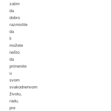
zatim
da
dobro
razmislite
da
li
možete
nešto
da
primenite
u
svom
svakodnenvom
životu,
radu,
pre