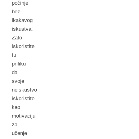
počinje
bez
ikakavog
iskustva.
Zato
iskoristite
tu
priliku
da
svoje
neiskustvo
iskoristite
kao
motivaciju
za
učenje