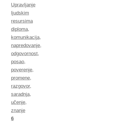
Upravljanje
ljudskim
resursima
diploma
,
komunikacija
,
napredovanje
,
odgovornost
,
posao
,
poverenje
,
promene
,
razgovor
,
saradnja
,
učenje
,
znanje
6