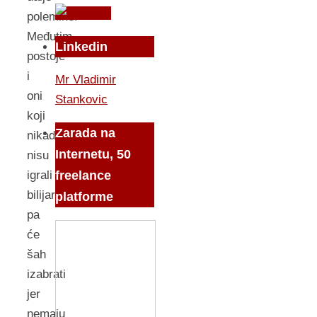
polemike.
Međutim
Linkedin
postoje
i
Mr Vladimir
oni
Stankovic
koji
Zarada na
nikada
Internetu, 50
nisu
igrali
freelance
bilijar
platforme
pa
će
šah
izabrati
jer
nemaju