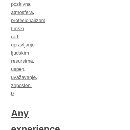
pozitivna
atmosfera
,
profesionalizam
,
timski
rad
,
upravljanje
ljudskim
resursima
,
uspeh
,
uvažavanje
,
zaposleni
0
Any
experience