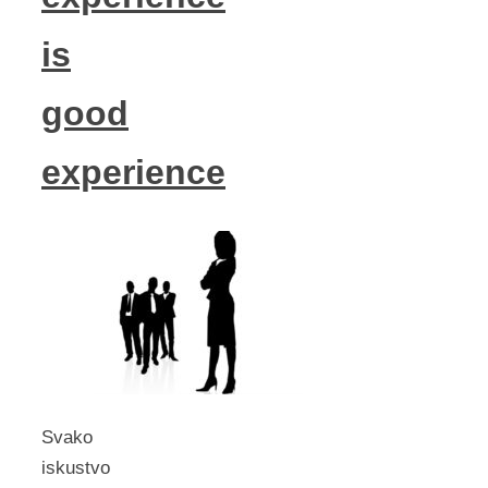
is
good
experience
Svako
iskustvo