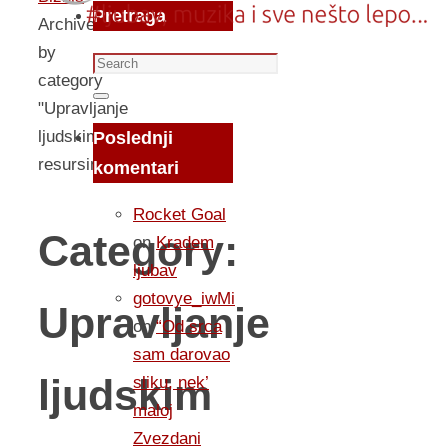
Pretraga
Archive
by
Search
category
for:
Search
"Upravljanje
ljudskim
Poslednji
resursima"
komentari
Rocket Goal
Category:
on
Kradem
ljubav
gotovye_iwMi
Upravljanje
on
“Od srca
sam darovao
ljudskim
sliku, nek’
maloj
Zvezdani