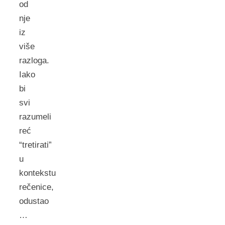
od
nje
iz
više
razloga.
Iako
bi
svi
razumeli
reć
“tretirati”
u
kontekstu
rečenice,
odustao
…