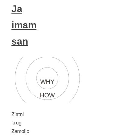
Ja
imam
san
Zlatni
krug
Zamolio