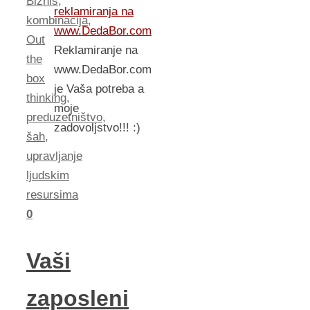
Biznis
,
reklamiranja na
kombinacija
,
www.DedaBor.com
Out
Reklamiranje na
the
www.DedaBor.com
box
je Vaša potreba a
thinking
,
moje
preduzetništvo
,
zadovoljstvo!!! :)
šah
,
upravljanje
ljudskim
resursima
0
Vaši
zaposleni