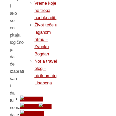
Vreme koje
i
ne treba
ako
nadoknaditi
se
Život teče u
oni
laganom
pitaju,
ritmu –
logično
Zvonko
je
Bogdan
da
Not a travel
će
blog –
izabrati
biciklom do
šah
Lisabona
i
da
tu
nema
dalje