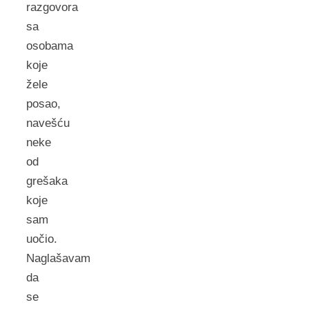
razgovora
sa
osobama
koje
žele
posao,
navešću
neke
od
grešaka
koje
sam
uočio.
Naglašavam
da
se