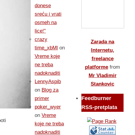
donese
sreću i vrati
osmeh na
lice!”
crazy
Zarada na
time_xbMl
on
Internetu,
Vreme koje
freelance
ne treba
platforme
from
nadoknaditi
Mr Vladimir
LennyAspib
Stankovic
on
Blog za
Feedburner
primer
poker_wyer
RSS-pretplata
on
Vreme
oti
koje ne treba
nadoknaditi