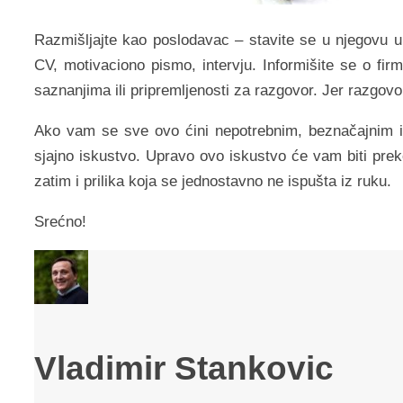
Razmišljajte kao poslodavac – stavite se u njegovu ul
CV, motivaciono pismo, intervju. Informišite se o firmi
saznanjima ili pripremljenosti za razgovor. Jer razgovor
Ako vam se sve ovo ćini nepotrebnim, beznačajnim i 
sjajno iskustvo. Upravo ovo iskustvo će vam biti preko
zatim i prilika koja se jednostavno ne ispušta iz ruku.
Srećno!
Vladimir Stankovic