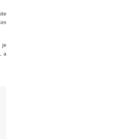
ite
šim
 je
, a