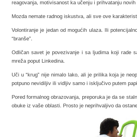
reagovanja, motivisanost ka učenju i prihvatanju novih 
Mozda nemate radnog iskustva, ali sve ove karakteris
Volontiranje je jedan od mogućih ulaza. Ili potencijal
“branše”.
Odličan savet je povezivanje i sa ljudima koji rade
mreža poput Linkedina.
Uči u “krug” nije nimalo lako, ali je prilika koja je neo
potpuno nevidiljiv ili vidljiv samo i isključivo putem pa
Pored formalnog obrazovanja, preporuka je da se stalno 
obuke iz vaše oblasti. Prosto je neprihvaljivo da ostan