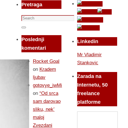
Pretraga
Search
for:
Search
Poslednji
Linkedin
komentari
Mr Vladimir
Rocket Goal
Stankovic
on
Kradem
Zarada na
ljubav
Internetu, 50
gotovye_iwMi
on
“Od srca
freelance
sam darovao
platforme
sliku, nek’
maloj
Zvezdani