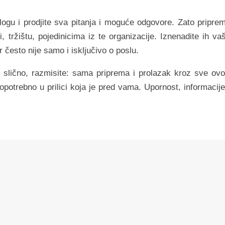
ogu i prodjite sva pitanja i moguće odgovore. Zato priprem
, tržištu, pojedinicima iz te organizacije. Iznenadite ih va
 često nije samo i isključivo o poslu.
slično, razmisite: sama priprema i prolazak kroz sve ovo
potrebno u prilici koja je pred vama. Upornost, informacije