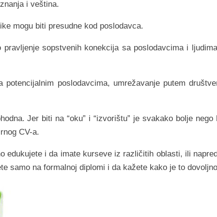
znanja i veština.
tike mogu biti presudne kod poslodavca.
no pravljenje sopstvenih konekcija sa poslodavcima i ljudima
 sa potencijalnim poslodavcima, umrežavanje putem društve
phodna. Jer biti na “oku” i “izvorištu” je svakako bolje nego b
pirnog CV-a.
edukujete i da imate kurseve iz različitih oblasti, ili napre
ete samo na formalnoj diplomi i da kažete kako je to dovoljno