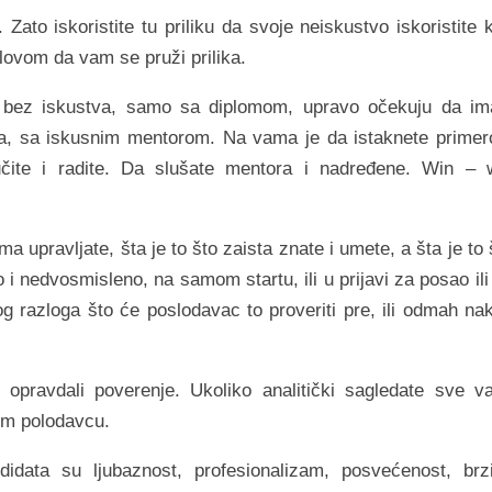
ato iskoristite tu priliku da svoje neiskustvo iskoristite 
lovom da vam se pruži prilika.
ima bez iskustva, samo sa diplomom, upravo očekuju da im
ja, sa iskusnim mentorom. Na vama je da istaknete prime
čite i radite. Da slušate mentora i nadređene. Win – 
ma upravljate, šta je to što zaista znate i umete, a šta je to 
 i nedvosmisleno, na samom startu, ili u prijavi za posao ili
g razloga što će poslodavac to proveriti pre, ili odmah na
 opravdali poverenje. Ukoliko analitički sagledate sve v
nom polodavcu.
data su ljubaznost, profesionalizam, posvećenost, brz