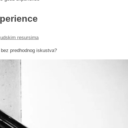
xperience
ljudskim resursima
o bez predhodnog iskustva?