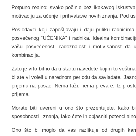
Potpuno realno: svako počinje bez ikakavog iskustva. Z
motivaciju za učenje i prihvatawe novih znanja. Pod us
Poslodavci koji zapošljavaju i daju priliku radnic
posvećenog “UČENIKA” i radnika. Idealna kombinaci
vašu posvećenost, radoznalost i motivisanost da u
kombinacija.
Zato je vrlo bitno da u startu navedete kojim to veština
bi ste vi voleli u narednom periodu da savladate. Jasno
prijemu na posao. Nema laži, nema prevare. Iz prosto
prijema.
Morate biti uvereni u ono što prezentujete, kako bi
sposobnosti i znanja, lako ćete ih objasniti potencijal
Ono što bi moglo da vas razlikuje od drugih kandi