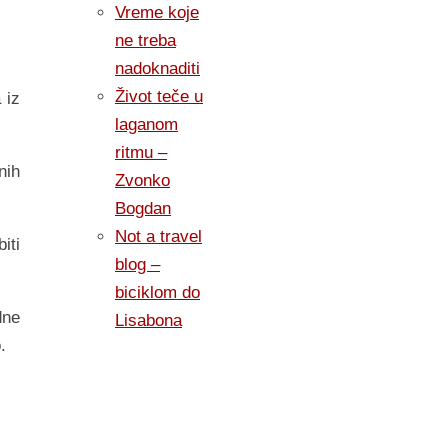
Vreme koje
ne treba
nadoknaditi
Život teče u
 iz
laganom
ritmu –
nih
Zvonko
Bogdan
Not a travel
iti
blog –
biciklom do
dne
Lisabona
.