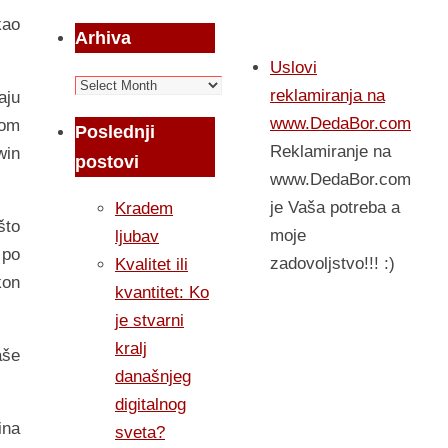
kao
Arhiva
Uslovi
Arhiva
reklamiranja na
aju
www.DedaBor.com
rom
Poslednji
Reklamiranje na
win
postovi
www.DedaBor.com
je Vaša potreba a
Kradem
što
moje
ljubav
 po
zadovoljstvo!!! :)
Kvalitet ili
kon
kvantitet: Ko
je stvarni
kralj
aše
današnjeg
digitalnog
ina
sveta?