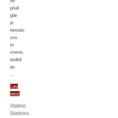
se
pitaš
gde
je
nestalo
svo
to
vreme,
dođeš
do
…
Ceo
tekst
Vladimir
Stankovic