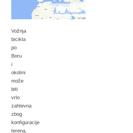
Vožnja
bicikla
po
Boru
i
okolini
može
biti
vrlo
zahtevna
zbog
konfiguracije
terena,