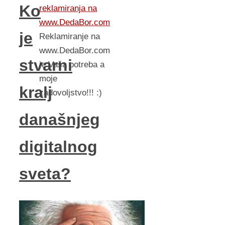
Ko
reklamiranja na
www.DedaBor.com
je
Reklamiranje na
www.DedaBor.com
stvarni
je Vaša potreba a
moje
kralj
zadovoljstvo!!! :)
današnjeg
digitalnog
sveta?