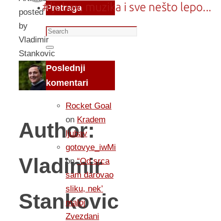
Pretraga
posted
by
Search
Vladimir
for:
Search
Stankovic
Poslednji
komentari
Rocket Goal
on
Kradem
Author:
ljubav
gotovye_iwMi
Vladimir
on
“Od srca
sam darovao
sliku, nek’
Stankovic
maloj
Zvezdani