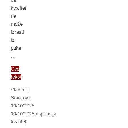
da
kvalitet
ne
može
izrasti
iz
puke
…
Ceo
tekst
Vladimir
Stankovic
10/10/2025
10/10/2025
Inspiracija
kvalitet
,