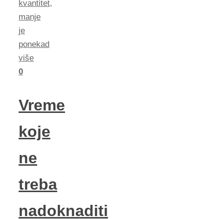
kvantitet
,
manje
je
ponekad
više
0
Vreme
koje
ne
treba
nadoknaditi