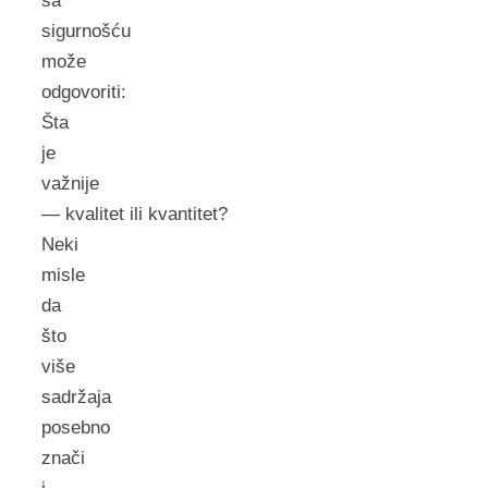
sa
sigurnošću
može
odgovoriti:
Šta
je
važnije
— kvalitet ili kvantitet?
Neki
misle
da
što
više
sadržaja
posebno
znači