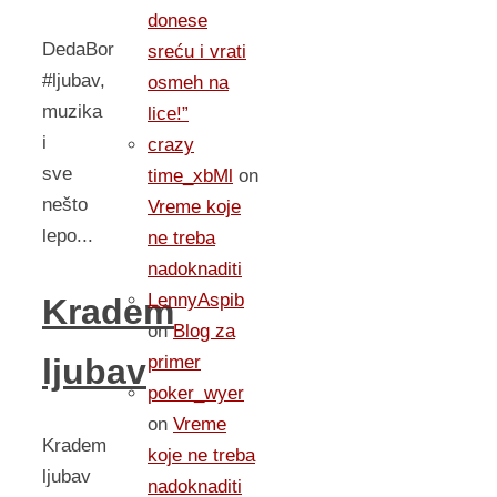
donese
DedaBor
sreću i vrati
#ljubav,
osmeh na
muzika
lice!”
i
crazy
sve
time_xbMl
on
nešto
Vreme koje
lepo...
ne treba
nadoknaditi
LennyAspib
Kradem
on
Blog za
ljubav
primer
poker_wyer
on
Vreme
Kradem
koje ne treba
ljubav
nadoknaditi