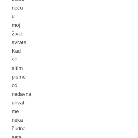
noću
u
moj
život
svrate
Kad
se
sitim
pisme
od
nedavna
uhvati
me
neka
čudna
seta