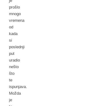
je
prošlo
mnogo
vremena
od
kada
si
poslednji
put
uradio
nešto
što
te
ispunjava.
Možda
je