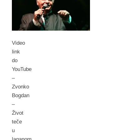
Video
link
do
YouTube
–
Zvonko
Bogdan
–
Život
teče
u
laganom