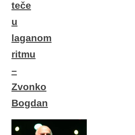
teče
u
laganom
ritmu
–
Zvonko
Bogdan