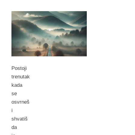
Postoji
trenutak
kada
se
osvrneš
i
shvatiš
da