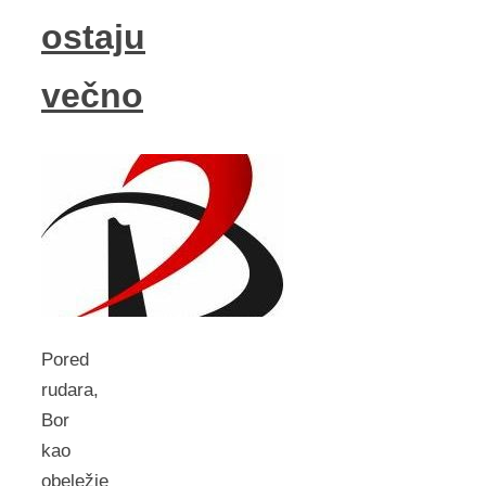
ostaju
večno
Pored
rudara,
Bor
kao
obeležje