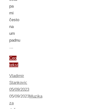
pa
mi
često
na
um
padnu
…
Ceo
tekst
Vladimir
Stankovic
05/09/2023
05/09/2023
Muzika
za