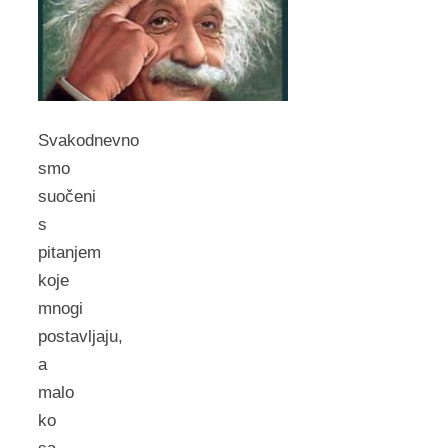
Svakodnevno
smo
suočeni
s
pitanjem
koje
mnogi
postavljaju,
a
malo
ko