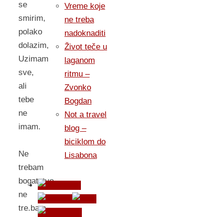
se
Vreme koje
smirim,
ne treba
polako
nadoknaditi
dolazim,
Život teče u
Uzimam
laganom
sve,
ritmu –
ali
Zvonko
tebe
Bogdan
ne
Not a travel
imam.
blog –
biciklom do
Ne
Lisabona
trebam
bogatstvo,
ne
tre.bam