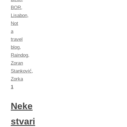
BOR
,
Lisabon
,
Not
a
travel
blog
,
Raindog
,
Zoran
Stanković
,
Zorka
1
Neke
stvari