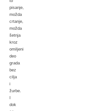
to
pisanje,
možda
crtanje,
možda
šetnja
kroz
omiljeni
deo
grada
bez
cilja
i
žurbe.
I
dok