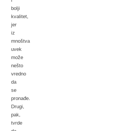
i
bolji
kvalitet,
jer
iz
mnoštva
uvek
može
nešto
vredno
da
se
pronađe.
Drugi,
pak,
tvrde