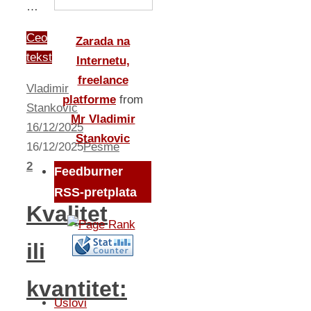
…
Ceo
Zarada na
tekst
Internetu,
freelance
Vladimir
platforme
from
Stankovic
Mr Vladimir
16/12/2025
Stankovic
16/12/2025
Pesme
2
Feedburner
RSS-pretplata
Kvalitet
ili
kvantitet:
Uslovi