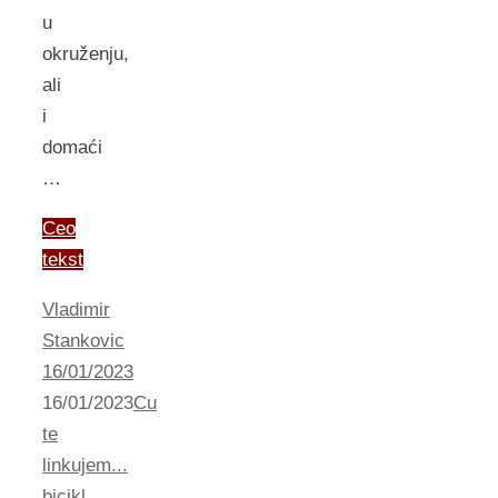
u
okruženju,
ali
i
domaći
…
Ceo
tekst
Vladimir
Stankovic
16/01/2023
16/01/2023
Cu
te
linkujem...
bicikl
,