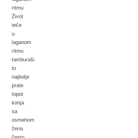
ritmu
Život
teče
u
laganom
ritmu
tamburaši
to
najbolje
prate
topot
konja
sa
osmehom
žena
često