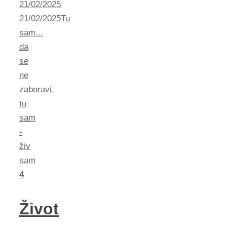
21/02/2025
21/02/2025
Tu
sam...
da
se
ne
zaboravi
,
tu
sam
-
živ
sam
4
Život