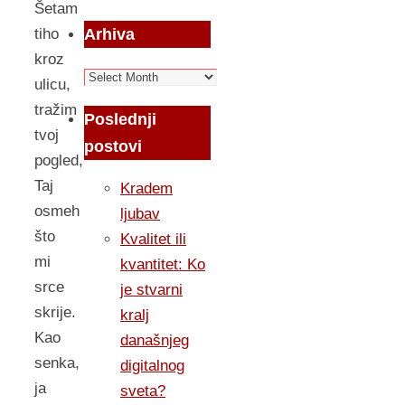
Šetam
Arhiva
tiho
kroz
Arhiva
ulicu,
tražim
Poslednji
tvoj
postovi
pogled,
Taj
Kradem
osmeh
ljubav
što
Kvalitet ili
mi
kvantitet: Ko
srce
je stvarni
skrije.
kralj
Kao
današnjeg
senka,
digitalnog
ja
sveta?