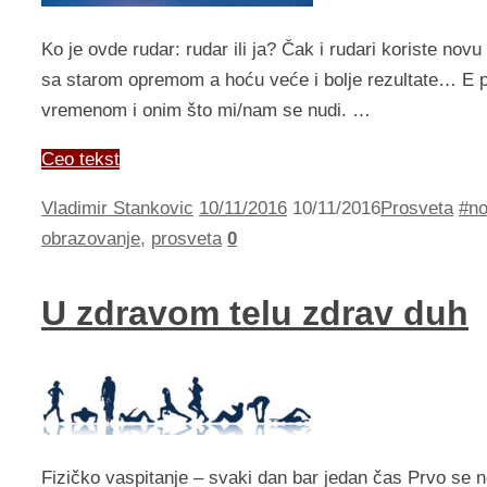
Ko je ovde rudar: rudar ili ja? Čak i rudari koriste no
sa starom opremom a hoću veće i bolje rezultate… E 
vremenom i onim što mi/nam se nudi. …
Ceo tekst
Vladimir Stankovic
10/11/2016
10/11/2016
Prosveta
#no
obrazovanje
,
prosveta
0
U zdravom telu zdrav duh
Fizičko vaspitanje – svaki dan bar jedan čas Prvo se n