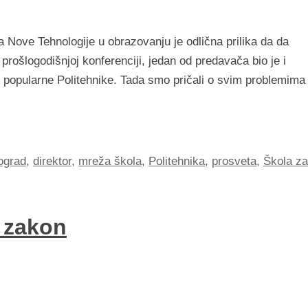
Nove Tehnologije u obrazovanju je odlična prilika da da
prošlogodišnjoj konferenciji, jedan od predavača bio je i
 popularne Politehnike. Tada smo pričali o svim problemima
ograd
,
direktor
,
mreža škola
,
Politehnika
,
prosveta
,
Škola za
i zakon