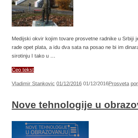
Medijski okvir kojim tovare prosvetne radnike u Srbiji j
rade opet plata, a idu dva sata na posao ne bi im dinar
sirotinju I tako u …
Ceo tekst
Vladimir Stankovic
01/12/2016
01/12/2016
Prosveta
po
Nove tehnologije u obrazo