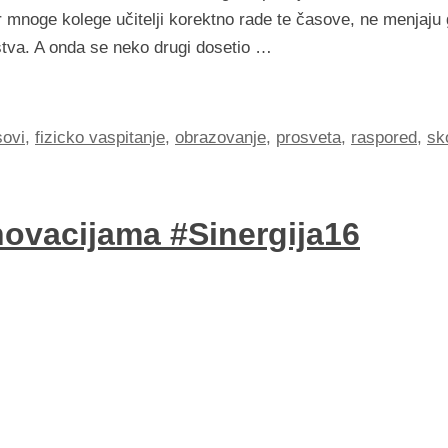
er mnoge kolege učitelji korektno rade te časove, ne menjaju
tva. A onda se neko drugi dosetio …
sovi
,
fizicko vaspitanje
,
obrazovanje
,
prosveta
,
raspored
,
sk
novacijama #Sinergija16