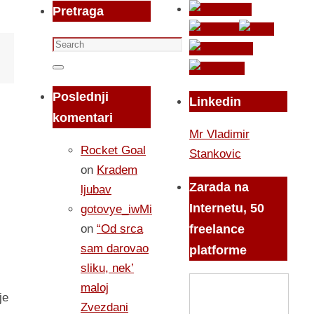
Pretraga
Search
for:
Search
Poslednji
Linkedin
komentari
Mr Vladimir
Rocket Goal
Stankovic
on
Kradem
Zarada na
ljubav
Internetu, 50
gotovye_iwMi
on
“Od srca
freelance
sam darovao
platforme
sliku, nek’
maloj
je
Zvezdani