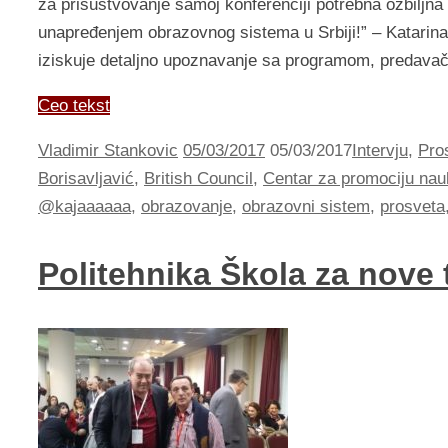
za prisustvovanje samoj konferenciji potrebna ozbiljn
unapređenjem obrazovnog sistema u Srbiji!” – Katarina
iziskuje detaljno upoznavanje sa programom, predav
Ceo tekst
Vladimir Stankovic
05/03/2017
05/03/2017
Intervju
,
Pro
Borisavljavić
,
British Council
,
Centar za promociju nau
@kajaaaaaa
,
obrazovanje
,
obrazovni sistem
,
prosveta
Politehnika Škola za nove 