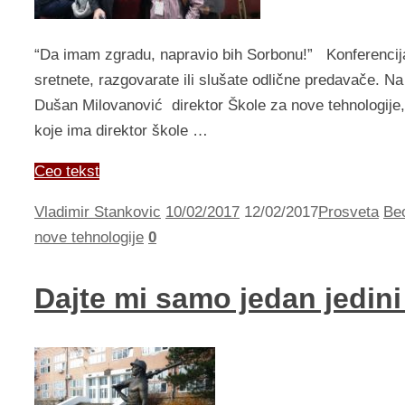
“Da imam zgradu, napravio bih Sorbonu!” Konferencija 
sretnete, razgovarate ili slušate odlične predavače. Na 
Dušan Milovanović direktor Škole za nove tehnologije,
koje ima direktor škole …
Ceo tekst
Vladimir Stankovic
10/02/2017
12/02/2017
Prosveta
Be
nove tehnologije
0
Dajte mi samo jedan jedin