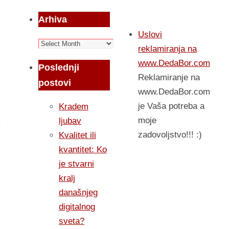
Arhiva
Uslovi
Arhiva
reklamiranja na
www.DedaBor.com
Poslednji
Reklamiranje na
postovi
www.DedaBor.com
je Vaša potreba a
Kradem
moje
ljubav
zadovoljstvo!!! :)
Kvalitet ili
kvantitet: Ko
je stvarni
kralj
današnjeg
digitalnog
sveta?