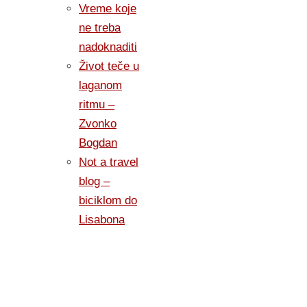
Vreme koje
ne treba
nadoknaditi
Život teče u
laganom
ritmu –
Zvonko
Bogdan
Not a travel
blog –
biciklom do
Lisabona