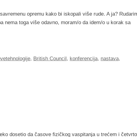
vu savremenu opremu kako bi iskopali više rude. A ja? Rudari
pa nema toga više odavno, moram/o da idem/o u korak sa
vetehnologije
,
British Council
,
konferencija
,
nastava
,
eko dosetio da časove fizičkog vaspitanja u trećem i četvrt