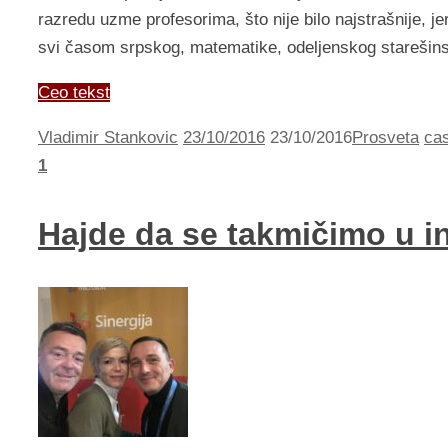
razredu uzme profesorima, što nije bilo najstrašnije, j
svi časom srpskog, matematike, odeljenskog starešins
Ceo tekst
Vladimir Stankovic
23/10/2016
23/10/2016
Prosveta
ca
1
Hajde da se takmičimo u i