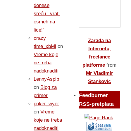
donese
sreću i vrati
osmeh na
lice!”
crazy
Zarada na
time_xbMl
on
Internetu,
Vreme koje
freelance
ne treba
platforme
from
nadoknaditi
Mr Vladimir
LennyAspib
Stankovic
on
Blog za
Feedburner
primer
poker_wyer
RSS-pretplata
on
Vreme
koje ne treba
nadoknaditi