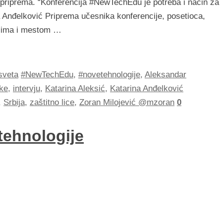
a priprema. “Konferencija #NewTechEdu je potreba i način za
 Anđelković Priprema učesnika konferencije, posetioca,
ačima i mestom …
sveta
#NewTechEdu
,
#novetehnologije
,
Aleksandar
ke
,
intervju
,
Katarina Aleksić
,
Katarina Anđelković
,
Srbija
,
zaštitno lice
,
Zoran Milojević @mzoran
0
tehnologije