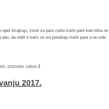
e opet štrajkuju, zinuli za pare zašto traže pare kad ništa ne
a dao, da vidiš ti kako se oni ponašaju traže pare a ne vide
nos
,
prosveta
,
zakon
2
vanju 2017.