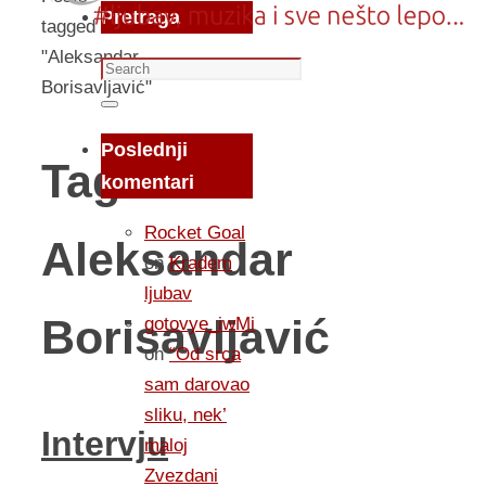
Pretraga
tagged
"Aleksandar
Search
Borisavljavić"
for:
Search
Poslednji
Tag:
komentari
Rocket Goal
Aleksandar
on
Kradem
ljubav
Borisavljavić
gotovye_iwMi
on
“Od srca
sam darovao
sliku, nek’
Intervju
maloj
Zvezdani