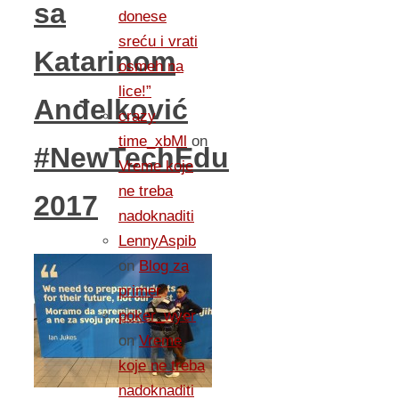
sa
donese
sreću i vrati
Katarinom
osmeh na
lice!”
Anđelković
crazy
time_xbMl
on
#NewTechEdu
Vreme koje
ne treba
2017
nadoknaditi
LennyAspib
on
Blog za
primer
poker_wyer
on
Vreme
koje ne treba
nadoknaditi