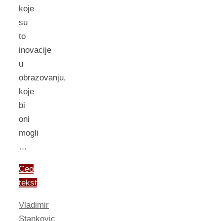
koje
su
to
inovacije
u
obrazovanju,
koje
bi
oni
mogli
…
Ceo
tekst
Vladimir
Stankovic