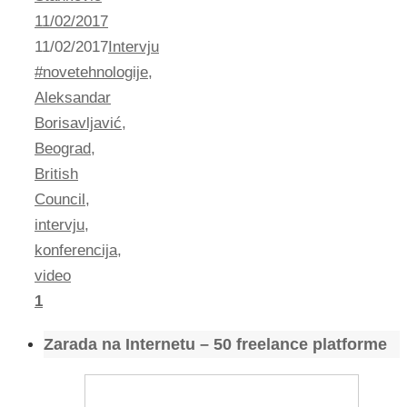
11/02/2017
11/02/2017
Intervju
#novetehnologije
,
Aleksandar
Borisavljavić
,
Beograd
,
British
Council
,
intervju
,
konferencija
,
video
1
Zarada na Internetu – 50 freelance platforme