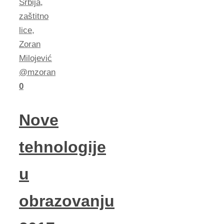
Srbija
,
zaštitno
lice
,
Zoran
Milojević
@mzoran
0
Nove
tehnologije
u
obrazovanju