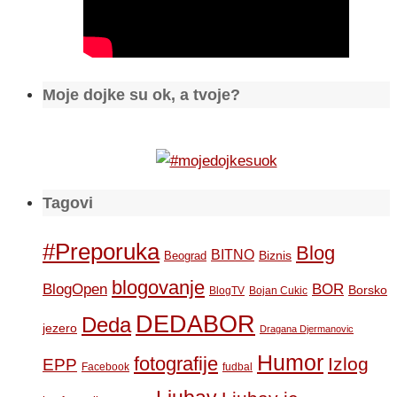
Moje dojke su ok, a tvoje?
Tagovi
#Preporuka
Blog
BITNO
Biznis
Beograd
blogovanje
BOR
BlogOpen
Borsko
BlogTV
Bojan Cukic
DEDABOR
Deda
jezero
Dragana Djermanovic
Humor
fotografije
Izlog
EPP
Facebook
fudbal