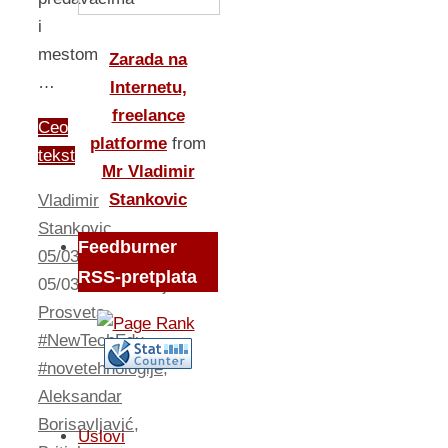
i
mestom
Zarada na
…
Internetu,
freelance
Ceo
platforme
from
tekst
Mr Vladimir
Stankovic
Vladimir
Stankovic
Feedburner
05/03/2017
RSS-pretplata
05/03/2017
Intervju
,
Prosveta
#NewTechEdu
,
#novetehnologije
,
Aleksandar
Borisavljavić
,
Uslovi