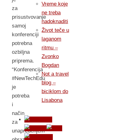
Vreme koje
za
ne treba
prisustvovanje
nadoknaditi
samoj
Život teče u
konferenciji
laganom
potrebna
ritmu –
ozbiljna
Zvonko
priprema.
Bogdan
“Konferencija
Not a travel
#NewTechEdu
blog –
je
biciklom do
potreba
Lisabona
i
način
za
unapređenjem
obrazovnog