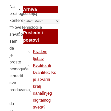
Na
Arhiva
prošlogodišnjoj
konferenciji
Arhiva
#NoveTehnologije
Poslednji
shvatio
postovi
sam
da
Kradem
je
ljubav
prosto
Kvalitet ili
nemoguće
kvantitet: Ko
ispratiti
je stvarni
sva
kralj
predavanja,
današnjeg
i
digitalnog
da
sveta?
je