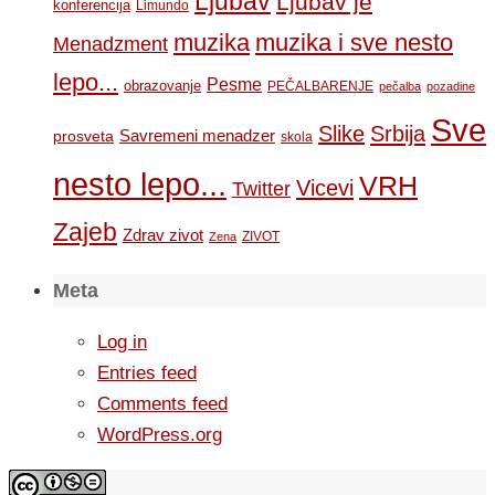
Ljubav
Ljubav je
konferencija
Limundo
muzika
muzika i sve nesto
Menadzment
lepo...
Pesme
obrazovanje
PEČALBARENJE
pečalba
pozadine
Sve
Slike
Srbija
Savremeni menadzer
prosveta
skola
nesto lepo...
VRH
Vicevi
Twitter
Zajeb
Zdrav zivot
ZIVOT
Zena
Meta
Log in
Entries feed
Comments feed
WordPress.org