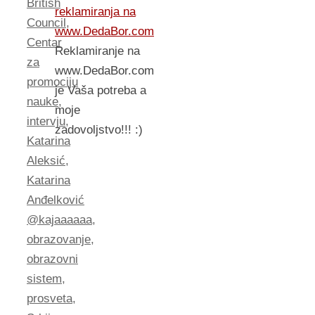
British
reklamiranja na
Council
,
www.DedaBor.com
Centar
Reklamiranje na
za
www.DedaBor.com
promociju
je Vaša potreba a
nauke
,
moje
intervju
,
zadovoljstvo!!! :)
Katarina
Aleksić
,
Katarina
Anđelković
@kajaaaaaa
,
obrazovanje
,
obrazovni
sistem
,
prosveta
,