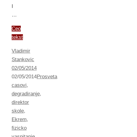
I
…
Ceo
tekst
Vladimir
Stankovic
02/05/2014
02/05/2014
Prosveta
casovi
,
degradiranje
,
direktor
skole
,
Ekrem
,
fizicko
vaspitanje
,