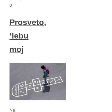
0
Prosveto,
‘lebu
moj
Na