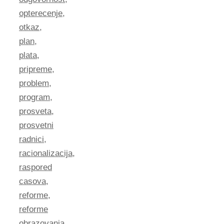
opterecenje
,
otkaz
,
plan
,
plata
,
pripreme
,
problem
,
program
,
prosveta
,
prosvetni
radnici
,
racionalizacija
,
raspored
casova
,
reforme
,
reforme
obrazovanja
,