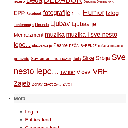
Deda
jezero
Dragana Djermanovic
Humor
fotografije
Izlog
EPP
Facebook
fudbal
Ljubav
Ljubav je
konferencija
Limundo
muzika
muzika i sve nesto
Menadzment
lepo...
Pesme
obrazovanje
PEČALBARENJE
pečalba
pozadine
Sve
Slike
Srbija
Savremeni menadzer
prosveta
skola
nesto lepo...
VRH
Vicevi
Twitter
Zajeb
Zdrav zivot
ZIVOT
Zena
Meta
Log in
Entries feed
Comments feed