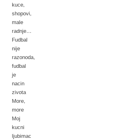
kuce,
shopovi,
male
radnje…
Fudbal
nije
razonoda,
fudbal
je
nacin
zivota
More,
more
Moj
kucni
ljubimac