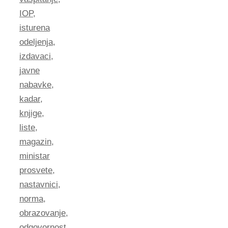
IOP
,
isturena
odeljenja
,
izdavaci
,
javne
nabavke
,
kadar
,
knjige
,
liste
,
magazin
,
ministar
prosvete
,
nastavnici
,
norma
,
obrazovanje
,
odgovornost
,