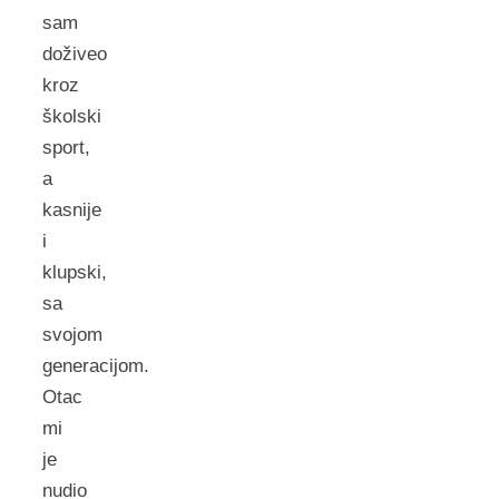
sam
doživeo
kroz
školski
sport,
a
kasnije
i
klupski,
sa
svojom
generacijom.
Otac
mi
je
nudio