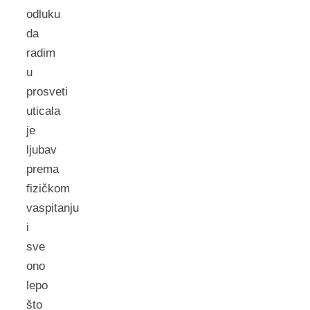
odluku
da
radim
u
prosveti
uticala
je
ljubav
prema
fizičkom
vaspitanju
i
sve
ono
lepo
što