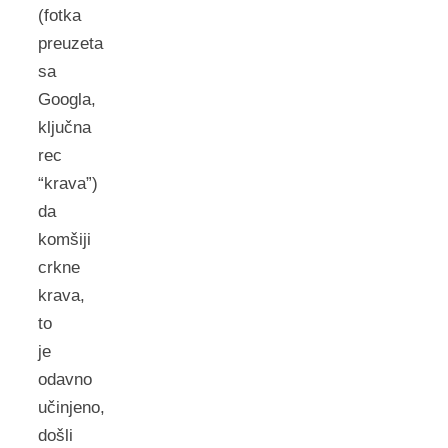
(fotka
preuzeta
sa
Googla,
ključna
rec
“krava”)
da
komšiji
crkne
krava,
to
je
odavno
učinjeno,
došli