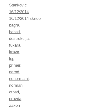
Stankovic
16/12/2014
16/12/2014
iskrice
bagra
,
bahati
,
destrukcija
,
fukara
,
krava
,
lep
primer
,
narod
,
nenormalni
,
normani
,
otpad
,
pravda
,
zakon