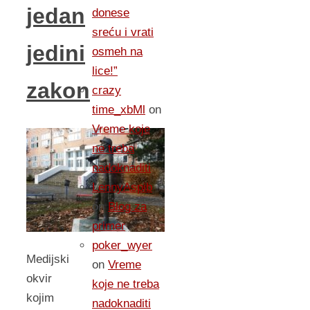
jedan
donese
sreću i vrati
jedini
osmeh na
lice!”
zakon
crazy
time_xbMl
on
Vreme koje
ne treba
nadoknaditi
LennyAspib
on
Blog za
primer
poker_wyer
Medijski
on
Vreme
okvir
koje ne treba
kojim
nadoknaditi