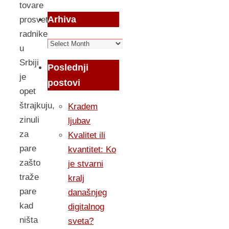
tovare
Arhiva
prosvetne
radnike
Arhiva
u
Srbiji
Poslednji
je
postovi
opet
štrajkuju,
Kradem
zinuli
ljubav
za
Kvalitet ili
pare
kvantitet: Ko
zašto
je stvarni
traže
kralj
pare
današnjeg
kad
digitalnog
ništa
sveta?