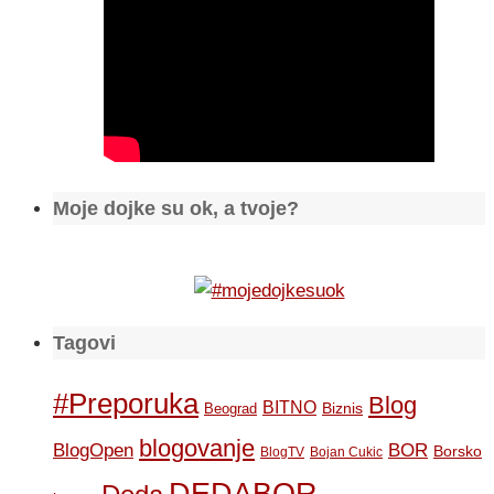
Moje dojke su ok, a tvoje?
Tagovi
#Preporuka
Blog
BITNO
Biznis
Beograd
blogovanje
BOR
BlogOpen
Borsko
BlogTV
Bojan Cukic
DEDABOR