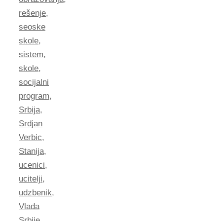
rešenje
,
seoske
skole
,
sistem
,
skole
,
socijalni
program
,
Srbija
,
Srdjan
Verbic
,
Stanija
,
ucenici
,
ucitelji
,
udzbenik
,
Vlada
Srbije
,