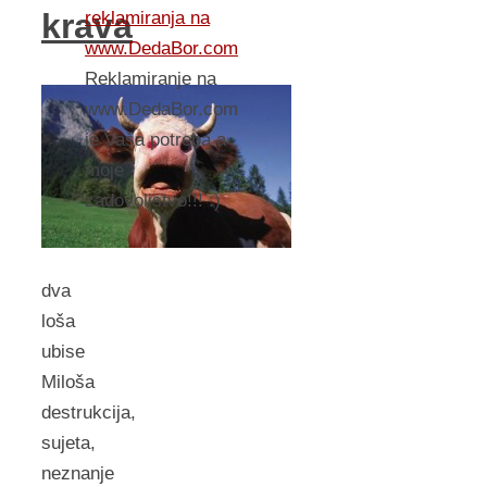
krava
reklamiranja na
www.DedaBor.com
Reklamiranje na
www.DedaBor.com
je Vaša potreba a
moje
zadovoljstvo!!! :)
dva
loša
ubise
Miloša
destrukcija,
sujeta,
neznanje