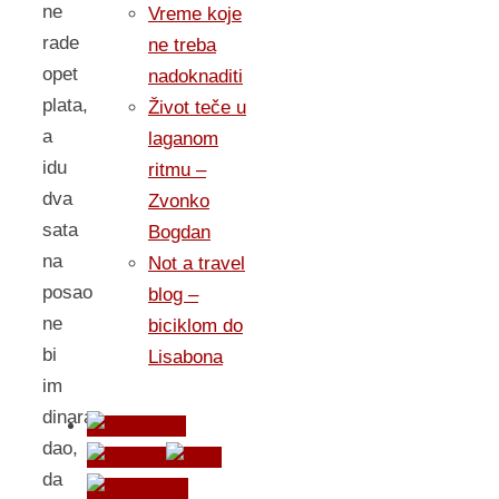
ne
Vreme koje
rade
ne treba
opet
nadoknaditi
plata,
Život teče u
a
laganom
idu
ritmu –
dva
Zvonko
sata
Bogdan
na
Not a travel
posao
blog –
ne
biciklom do
bi
Lisabona
im
dinara
dao,
da