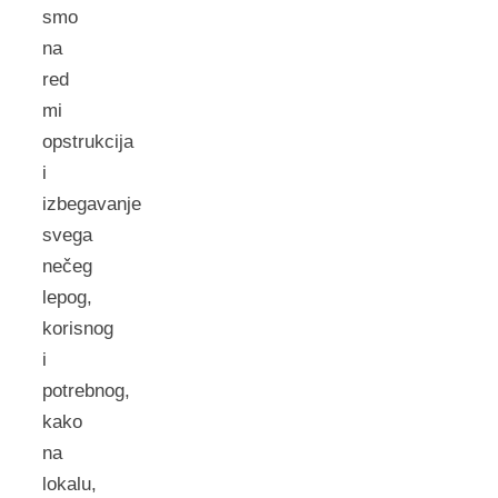
smo
na
red
mi
opstrukcija
i
izbegavanje
svega
nečeg
lepog,
korisnog
i
potrebnog,
kako
na
lokalu,