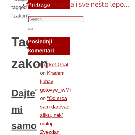
Pretraga
tagged
"zakon"
Search
for:
Search
Tag:
Poslednji
komentari
zakon
Rocket Goal
on
Kradem
ljubav
gotovye_iwMi
Dajte
on
“Od srca
sam darovao
mi
sliku, nek’
samo
maloj
Zvezdani