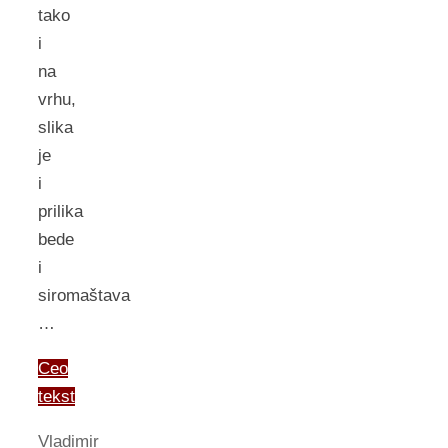
tako
i
na
vrhu,
slika
je
i
prilika
bede
i
siromaštava
…
Ceo
tekst
Vladimir