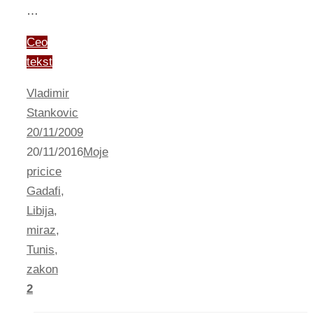
…
Ceo
tekst
Vladimir
Stankovic
20/11/2009
20/11/2016
Moje
pricice
Gadafi
,
Libija
,
miraz
,
Tunis
,
zakon
2