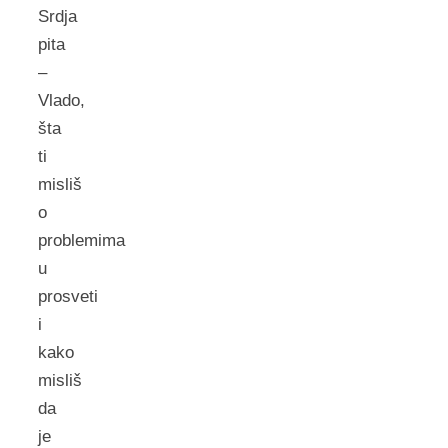
Srdja
pita
–
Vlado,
šta
ti
misliš
o
problemima
u
prosveti
i
kako
misliš
da
je