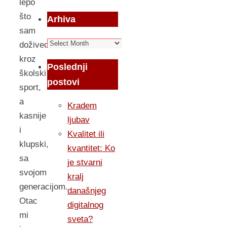
lepo
što
Arhiva
sam
Arhiva
doživeo
kroz
Poslednji
školski
postovi
sport,
a
Kradem
kasnije
ljubav
i
Kvalitet ili
klupski,
kvantitet: Ko
sa
je stvarni
svojom
kralj
generacijom.
današnjeg
Otac
digitalnog
mi
sveta?