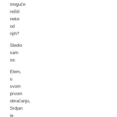
moguće
rešiti
neke
od
njih?
Sledio
sam
se.
Elem,
u
svom
prvom
obraćanju,
Srdjan
je