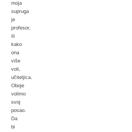
moja
supruga
je
profesor,
ili
kako
ona
više
voli,
učiteljica.
Oboje
volimo
svoj
posao.
Da
bi