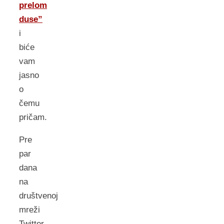
prelom
duse”
i
biće
vam
jasno
o
čemu
pričam.
Pre
par
dana
na
društvenoj
mreži
Twitter,