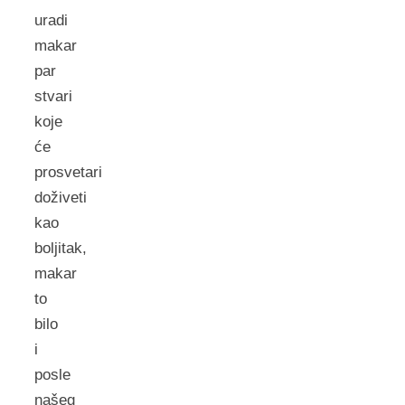
uradi
makar
par
stvari
koje
će
prosvetari
doživeti
kao
boljitak,
makar
to
bilo
i
posle
našeg