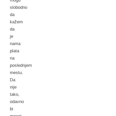
mogu
slobodno
da
kažem
da
je
nama
plata
na
poslednjem
mestu.
Da
nije
tako,
odavno
bi