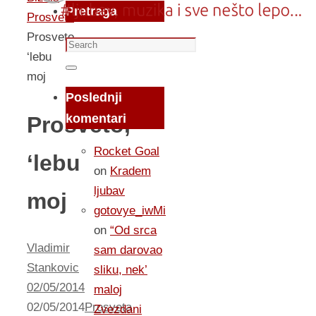
Pretraga
Prosveta
Prosveto,
Search
‘lebu
for:
Search
moj
Poslednji
komentari
Prosveto,
Rocket Goal
‘lebu
on
Kradem
ljubav
moj
gotovye_iwMi
on
“Od srca
Vladimir
sam darovao
Stankovic
sliku, nek’
02/05/2014
maloj
02/05/2014
Prosveta
Zvezdani