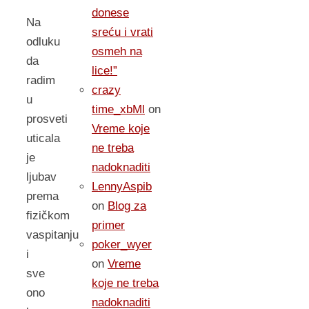
donese
Na
sreću i vrati
odluku
osmeh na
da
lice!”
radim
crazy
u
time_xbMl
on
prosveti
Vreme koje
uticala
ne treba
je
nadoknaditi
ljubav
LennyAspib
prema
on
Blog za
fizičkom
primer
vaspitanju
poker_wyer
i
on
Vreme
sve
koje ne treba
ono
nadoknaditi