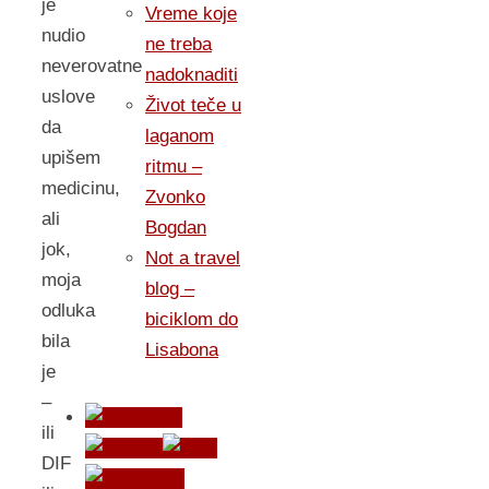
je
Vreme koje
nudio
ne treba
neverovatne
nadoknaditi
uslove
Život teče u
da
laganom
upišem
ritmu –
medicinu,
Zvonko
ali
Bogdan
jok,
Not a travel
moja
blog –
odluka
biciklom do
bila
Lisabona
je
–
ili
DIF