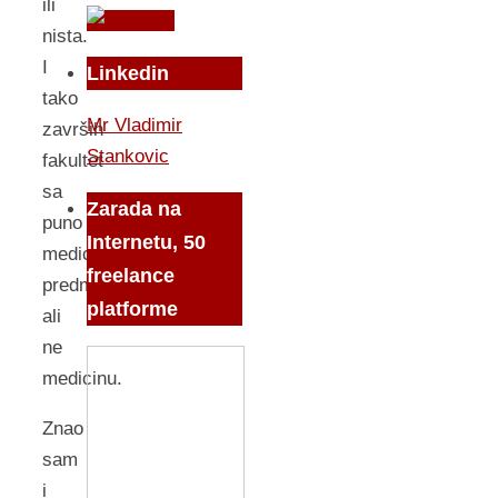
ili
nista.
I
Linkedin
tako
Mr Vladimir
završih
Stankovic
fakultet
sa
Zarada na
puno
Internetu, 50
medicinskih
freelance
predmeta,
platforme
ali
ne
medicinu.
Znao
sam
i