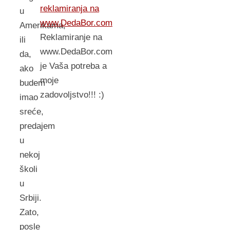
reklamiranja na
u
www.DedaBor.com
Amerikama,
Reklamiranje na
ili
www.DedaBor.com
da,
je Vaša potreba a
ako
moje
budem
zadovoljstvo!!! :)
imao
sreće,
predajem
u
nekoj
školi
u
Srbiji.
Zato,
posle