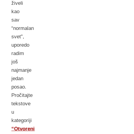
živeli
kao
sav
“normalan
svet”,
uporedo
radim
još
najmanje
jedan
posao.
Pročitajte
tekstove
u
kategoriji
“Otvoreni