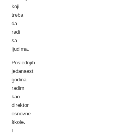
koji
treba
da
radi
sa
ljudima.
Poslednjih
jedanaest
godina
radim
kao
direktor
osnovne
škole.
I