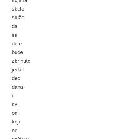
kojima
škole
služe
da
im
dete
bude
zbrinuto
jedan
deo
dana
i
svi
oni
koji
ne