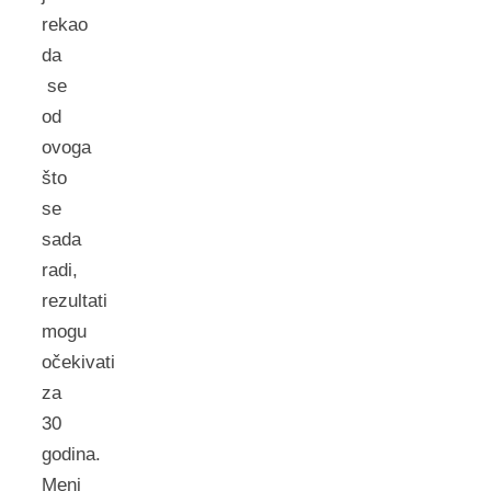
rekao
da
se
od
ovoga
što
se
sada
radi,
rezultati
mogu
očekivati
za
30
godina.
Meni