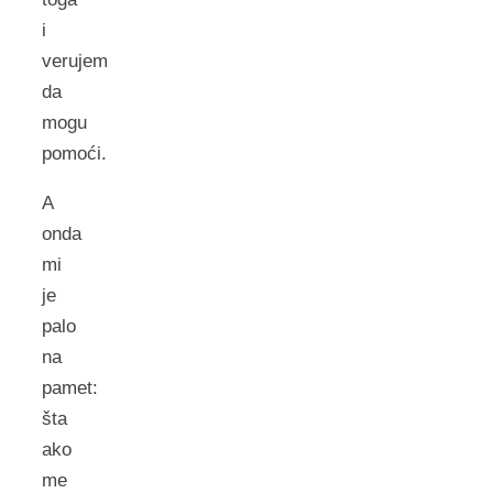
i
verujem
da
mogu
pomoći.
A
onda
mi
je
palo
na
pamet:
šta
ako
me