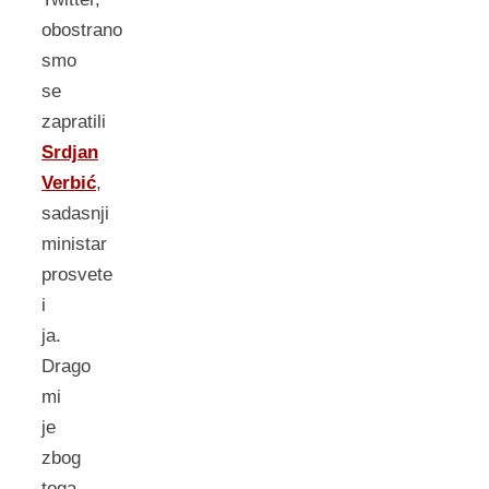
obostrano
smo
se
zapratili
Srdjan
Verbić
,
sadasnji
ministar
prosvete
i
ja.
Drago
mi
je
zbog
toga