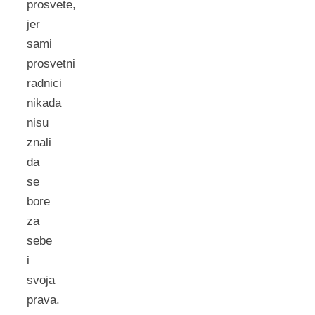
prosvete,
jer
sami
prosvetni
radnici
nikada
nisu
znali
da
se
bore
za
sebe
i
svoja
prava.