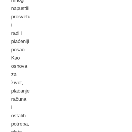
mnogi
napustili
prosvetu
i
radili
plaćeniji
posao.
Kao
osnova
za
život,
plaćanje
računa
i
ostalih
potreba,