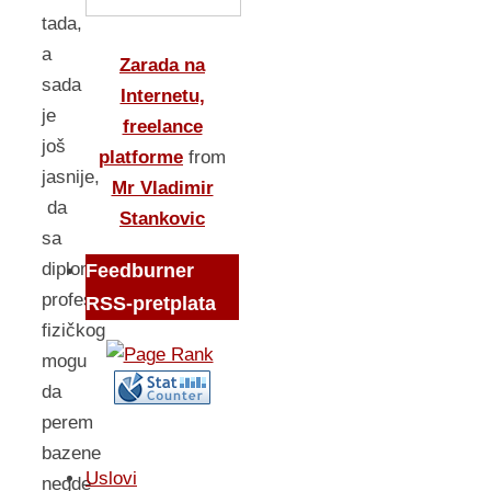
tada,
a
Zarada na
sada
Internetu,
je
freelance
još
platforme
from
jasnije,
Mr Vladimir
da
Stankovic
sa
diplomom
Feedburner
profesora
RSS-pretplata
fizičkog
mogu
da
perem
bazene
Uslovi
negde