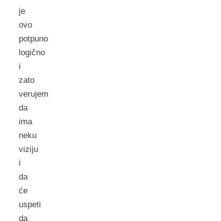
je
ovo
potpuno
logično
i
zato
verujem
da
ima
neku
viziju
i
da
će
uspeti
da