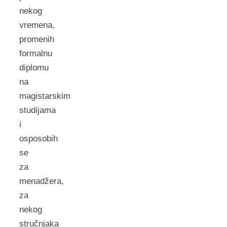
nekog
vremena,
promenih
formalnu
diplomu
na
magistarskim
studijama
i
osposobih
se
za
menadžera,
za
nekog
stručnjaka