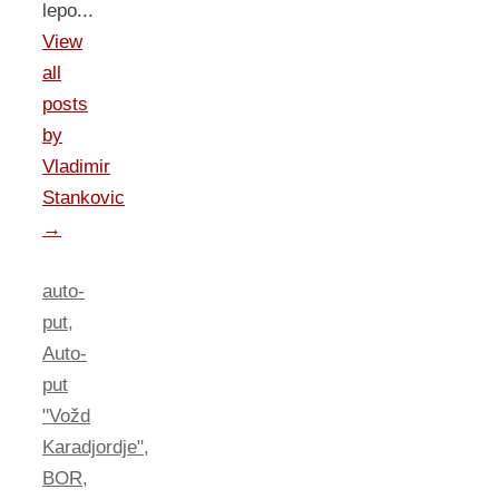
lepo...
View
all
posts
by
Vladimir
Stankovic
→
auto-
put
,
Auto-
put
"Vožd
Karadjordje"
,
BOR
,