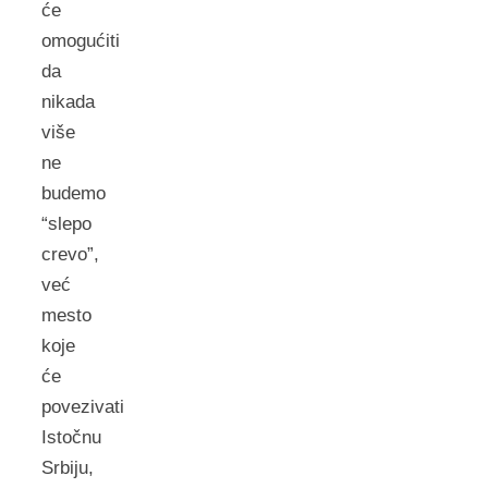
će
omogućiti
da
nikada
više
ne
budemo
“slepo
crevo”,
već
mesto
koje
će
povezivati
Istočnu
Srbiju,