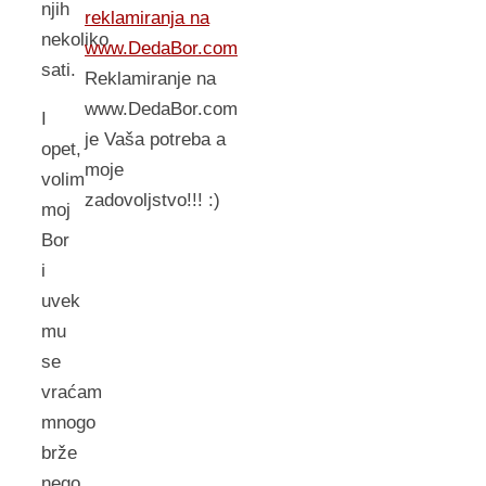
njih
reklamiranja na
nekoliko
www.DedaBor.com
sati.
Reklamiranje na
www.DedaBor.com
I
je Vaša potreba a
opet,
moje
volim
zadovoljstvo!!! :)
moj
Bor
i
uvek
mu
se
vraćam
mnogo
brže
nego