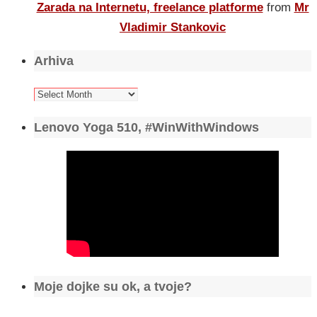
Zarada na Internetu, freelance platforme
from
Mr
Vladimir Stankovic
Arhiva
Arhiva
Lenovo Yoga 510, #WinWithWindows
Moje dojke su ok, a tvoje?