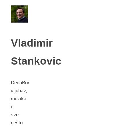
Vladimir
Stankovic
DedaBor
#ljubav,
muzika
i
sve
nešto