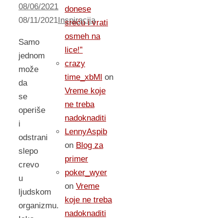
08/06/2021
donese
08/11/2021
Inspiracija
sreću i vrati
osmeh na
Samo
lice!”
jednom
crazy
može
time_xbMl
on
da
Vreme koje
se
ne treba
operiše
nadoknaditi
i
LennyAspib
odstrani
on
Blog za
slepo
primer
crevo
poker_wyer
u
on
Vreme
ljudskom
koje ne treba
organizmu.
nadoknaditi