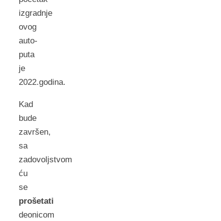
izgradnje
ovog
auto-
puta
je
2022.godina.
Kad
bude
završen,
sa
zadovoljstvom
ću
se
prošetati
deonicom