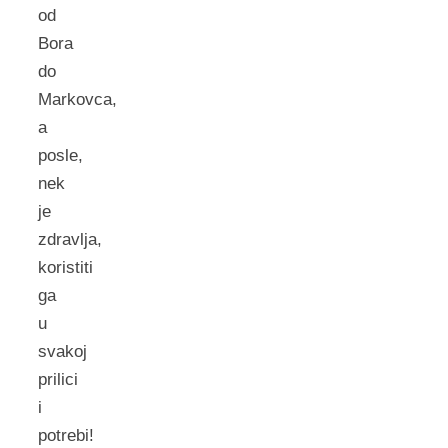
od
Bora
do
Markovca,
a
posle,
nek
je
zdravlja,
koristiti
ga
u
svakoj
prilici
i
potrebi!