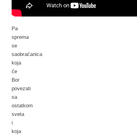
Pa
sprema
se
saobraćanica
koja
će
Bor
povezati
sa
ostatkom
sveta
i
koja