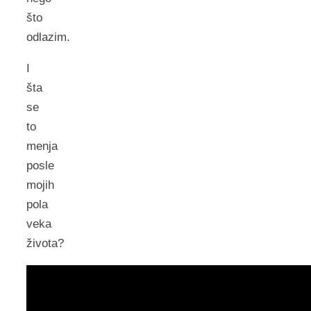
što
odlazim.
I
šta
se
to
menja
posle
mojih
pola
veka
života?