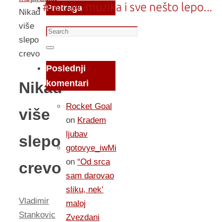
Pretraga
Nikad
više
Search
slepo
for:
Search
crevo
Poslednji
komentari
Nikad
Rocket Goal
više
on
Kradem
ljubav
slepo
gotovye_iwMi
on
“Od srca
crevo
sam darovao
sliku, nek’
Vladimir
maloj
Stankovic
Zvezdani