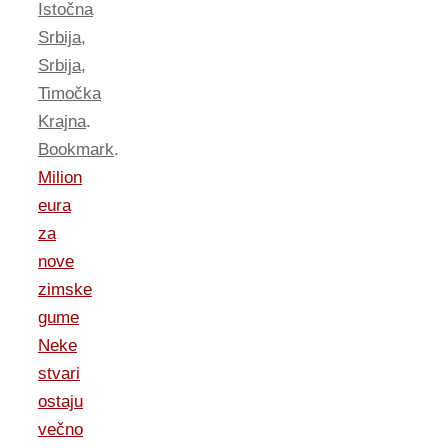
Istočna
Srbija
,
Srbija
,
Timočka
Krajna
.
Bookmark
.
Milion
eura
za
nove
zimske
gume
Neke
stvari
ostaju
večno