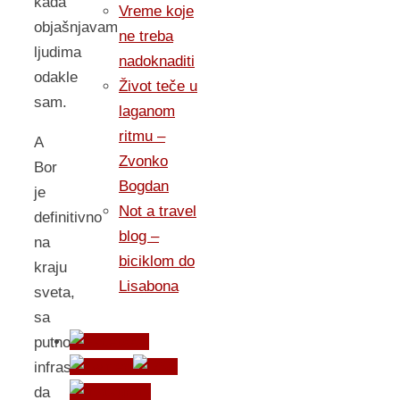
kada
Vreme koje
objašnjavam
ne treba
ljudima
nadoknaditi
odakle
Život teče u
sam.
laganom
ritmu –
A
Zvonko
Bor
Bogdan
je
Not a travel
definitivno
blog –
na
biciklom do
kraju
Lisabona
sveta,
sa
putnom
infrastrukturom
da