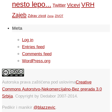
nesto lepo...
VRH
Vicevi
Twitter
Zajeb
Zdrav zivot
ZIVOT
Zena
Meta
Log in
Entries feed
Comments feed
WordPress.org
Autorska prava zaštićena pod uslovima
Creative
Commons Autorstvo-Nekomercijalno-Bez prerada 3.0
Srbija
. Copyright by Dedabor 2007-2014.
Pedikir i manikir
@blazzevic
.