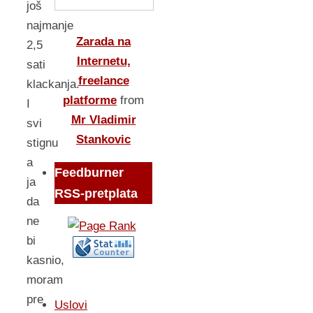
još
najmanje
Zarada na
2,5
Internetu,
sati
freelance
klackanja.
platforme
from
I
Mr Vladimir
svi
Stankovic
stignu
a
Feedburner
ja
RSS-pretplata
da
ne
bi
kasnio,
moram
pre
Uslovi