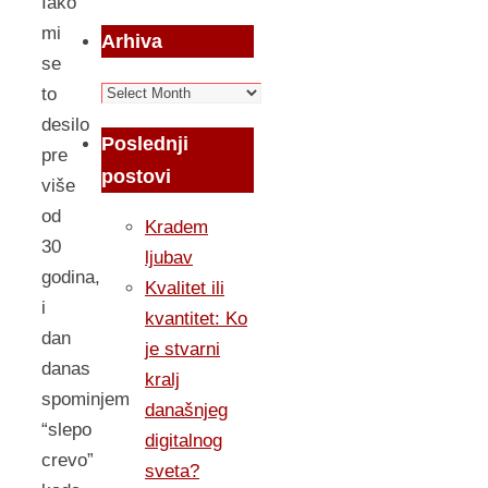
Iako
mi
Arhiva
se
Arhiva
to
desilo
Poslednji
pre
postovi
više
od
Kradem
30
ljubav
godina,
Kvalitet ili
i
kvantitet: Ko
dan
je stvarni
danas
kralj
spominjem
današnjeg
“slepo
digitalnog
crevo”
sveta?