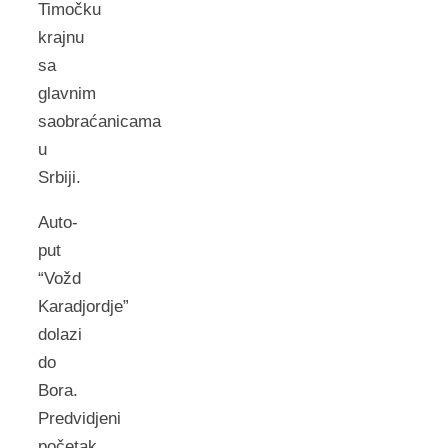
Timočku
krajnu
sa
glavnim
saobraćanicama
u
Srbiji.
Auto-
put
“Vožd
Karadjordje”
dolazi
do
Bora.
Predvidjeni
početak