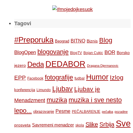
Tagovi
#Preporuka
Blog
BITNO
Biznis
Beograd
blogovanje
BOR
BlogOpen
Borsko
BlogTV
Bojan Cukic
DEDABOR
Deda
jezero
Dragana Djermanovic
Humor
fotografije
Izlog
EPP
Facebook
fudbal
Ljubav
Ljubav je
konferencija
Limundo
muzika
muzika i sve nesto
Menadzment
lepo...
Pesme
obrazovanje
PEČALBARENJE
pečalba
pozadine
Sve
Slike
Srbija
Savremeni menadzer
prosveta
skola