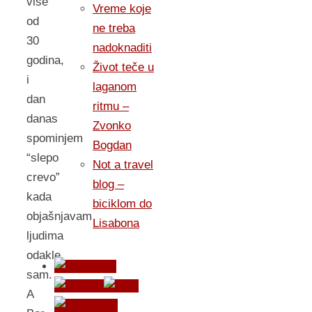
više
Vreme koje
od
ne treba
30
nadoknaditi
godina,
Život teče u
i
laganom
dan
ritmu –
danas
Zvonko
spominjem
Bogdan
“slepo
Not a travel
crevo”
blog –
kada
biciklom do
objašnjavam
Lisabona
ljudima
odakle
sam.
A