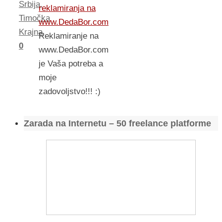
Srbija
,
reklamiranja na
Timočka
www.DedaBor.com
Krajna
Reklamiranje na
0
www.DedaBor.com
je Vaša potreba a
moje
zadovoljstvo!!! :)
Zarada na Internetu – 50 freelance platforme