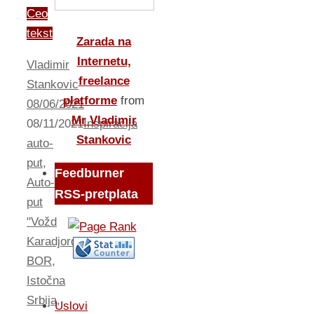
Ceo
tekst
Zarada na
Internetu,
Vladimir
freelance
Stankovic
platforme
from
08/06/2021
Mr Vladimir
08/11/2021
Inspiracija
Stankovic
auto-
put
,
Feedburner
Auto-
RSS-pretplata
put
"Vožd
Karadjordje"
,
BOR
,
Istočna
Srbija
,
Uslovi