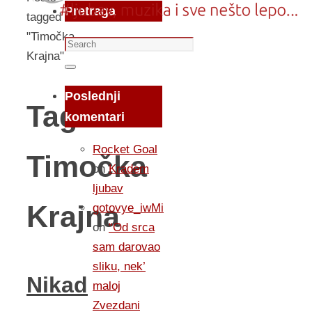
Pretraga
tagged
"Timočka
Search
Krajna"
for:
Search
Poslednji
Tag:
komentari
Rocket Goal
Timočka
on
Kradem
ljubav
Krajna
gotovye_iwMi
on
“Od srca
sam darovao
sliku, nek’
Nikad
maloj
Zvezdani