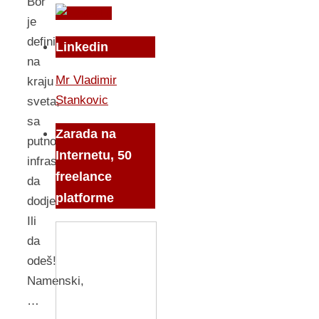
Bor
je
definitivno
Linkedin
na
Mr Vladimir
kraju
Stankovic
sveta,
sa
Zarada na
putnom
Internetu, 50
infrastrukturom
freelance
da
platforme
dodješ!
Ili
da
odeš!
Namenski,
…