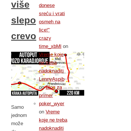
više
donese
sreću i vrati
slepo
osmeh na
lice!”
crevo
crazy
time_xbMl
on
Vreme koje
ne treba
nadoknaditi
LennyAspib
on
Blog za
primer
poker_wyer
Samo
on
Vreme
jednom
koje ne treba
može
nadoknaditi