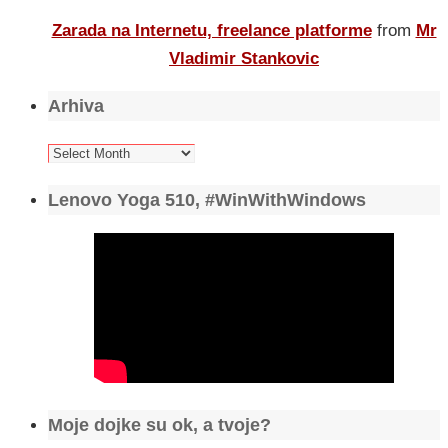
Zarada na Internetu, freelance platforme
from
Mr
Vladimir Stankovic
Arhiva
Arhiva
Lenovo Yoga 510, #WinWithWindows
Moje dojke su ok, a tvoje?