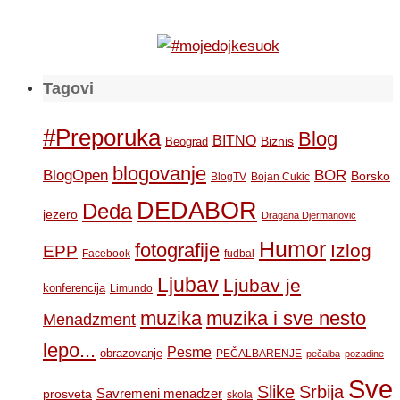
Tagovi
#Preporuka
Blog
BITNO
Biznis
Beograd
blogovanje
BOR
BlogOpen
Borsko
BlogTV
Bojan Cukic
DEDABOR
Deda
jezero
Dragana Djermanovic
Humor
fotografije
Izlog
EPP
Facebook
fudbal
Ljubav
Ljubav je
konferencija
Limundo
muzika
muzika i sve nesto
Menadzment
lepo...
Pesme
obrazovanje
PEČALBARENJE
pečalba
pozadine
Sve
Slike
Srbija
Savremeni menadzer
prosveta
skola