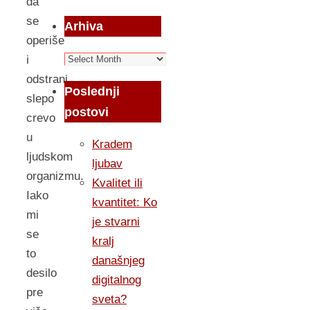
da
se
Arhiva
operiše
Arhiva
i
odstrani
Poslednji
slepo
postovi
crevo
u
Kradem
ljudskom
ljubav
organizmu.
Kvalitet ili
Iako
kvantitet: Ko
mi
je stvarni
se
kralj
to
današnjeg
desilo
digitalnog
pre
sveta?