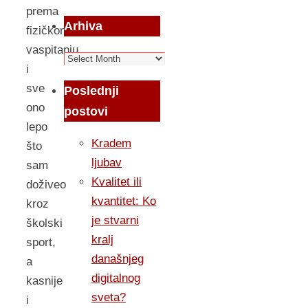
prema
Arhiva
fizičkom
vaspitanju
Arhiva
i
sve
Poslednji
ono
postovi
lepo
Kradem
što
ljubav
sam
Kvalitet ili
doživeo
kvantitet: Ko
kroz
je stvarni
školski
kralj
sport,
današnjeg
a
digitalnog
kasnije
sveta?
i