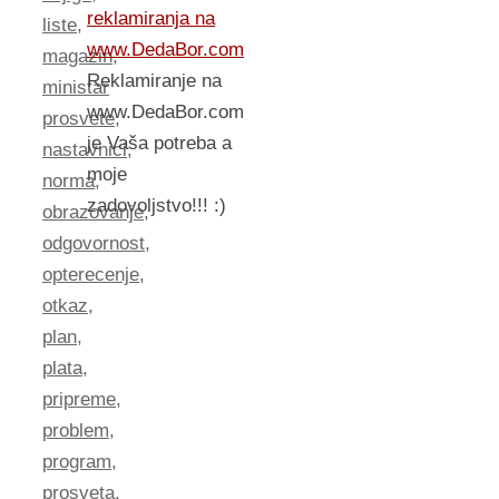
reklamiranja na
liste
,
www.DedaBor.com
magazin
,
Reklamiranje na
ministar
www.DedaBor.com
prosvete
,
je Vaša potreba a
nastavnici
,
moje
norma
,
zadovoljstvo!!! :)
obrazovanje
,
odgovornost
,
opterecenje
,
otkaz
,
plan
,
plata
,
pripreme
,
problem
,
program
,
prosveta
,