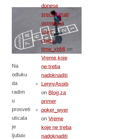
donese
sreću i vrati
osmeh na
lice!”
crazy
time_xbMl
on
Vreme koje
Na
ne treba
odluku
nadoknaditi
da
LennyAspib
radim
on
Blog za
u
primer
prosveti
poker_wyer
uticala
on
Vreme
je
koje ne treba
ljubav
nadoknaditi