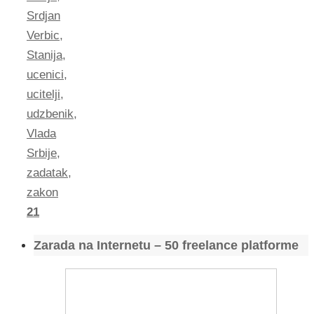
Srdjan
Verbic
,
Stanija
,
ucenici
,
ucitelji
,
udzbenik
,
Vlada
Srbije
,
zadatak
,
zakon
21
Zarada na Internetu – 50 freelance platforme