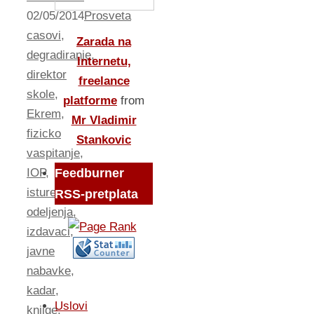
02/05/2014
Prosveta
casovi
,
Zarada na
degradiranje
,
Internetu,
direktor
freelance
skole
,
platforme
from
Ekrem
,
Mr Vladimir
fizicko
Stankovic
vaspitanje
,
IOP
,
Feedburner
isturena
RSS-pretplata
odeljenja
,
izdavaci
,
javne
nabavke
,
kadar
,
Uslovi
knjige
,