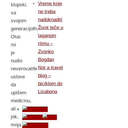
Vreme koje
klupski,
ne treba
sa
nadoknaditi
svojom
Život teče u
generacijom.
laganom
Otac
ritmu –
mi
Zvonko
je
Bogdan
nudio
Not a travel
neverovatne
blog –
uslove
biciklom do
da
Lisabona
upišem
medicinu,
ali
jok,
moja