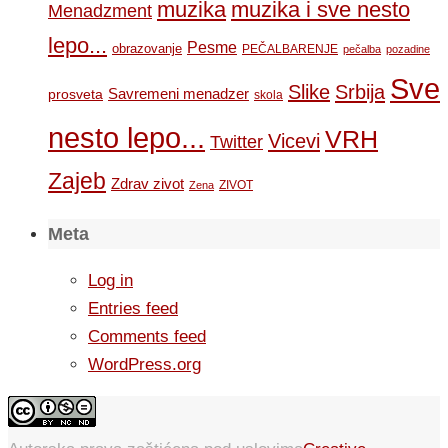
muzika
muzika i sve nesto
Menadzment
lepo...
Pesme
obrazovanje
PEČALBARENJE
pečalba
pozadine
Sve
Slike
Srbija
Savremeni menadzer
prosveta
skola
nesto lepo...
VRH
Vicevi
Twitter
Zajeb
Zdrav zivot
ZIVOT
Zena
Meta
Log in
Entries feed
Comments feed
WordPress.org