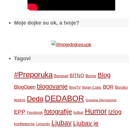
Moje dojke su ok, a tvoje?
Tagovi
#Preporuka
Blog
BITNO
Biznis
Beograd
blogovanje
BOR
BlogOpen
Borsko
BlogTV
Bojan Cukic
DEDABOR
Deda
jezero
Dragana Djermanovic
Humor
fotografije
Izlog
EPP
Facebook
fudbal
Ljubav
Ljubav je
konferencija
Limundo