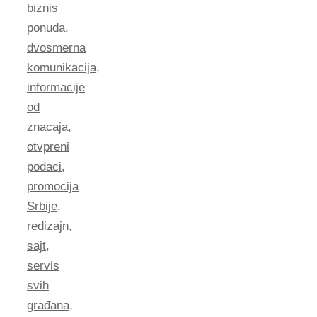
biznis
ponuda
,
dvosmerna
komunikacija
,
informacije
od
znacaja
,
otvpreni
podaci
,
promocija
Srbije
,
redizajn
,
sajt
,
servis
svih
građana
,