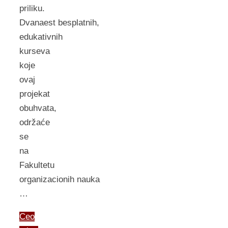
priliku.
Dvanaest besplatnih,
edukativnih
kurseva
koje
ovaj
projekat
obuhvata,
održaće
se
na
Fakultetu
organizacionih nauka
…
Ceo