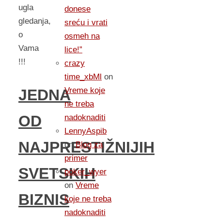
ugla
donese
gledanja,
sreću i vrati
o
osmeh na
Vama
lice!”
!!!
crazy
time_xbMl
on
Vreme koje
JEDNA
ne treba
OD
nadoknaditi
LennyAspib
NAJPRESTIŽNIJIH
on
Blog za
primer
SVETSKIH
poker_wyer
on
Vreme
BIZNIS
koje ne treba
nadoknaditi