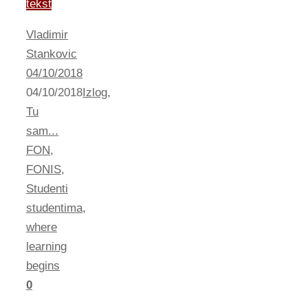
tekst
Vladimir
Stankovic
04/10/2018
04/10/2018
Izlog
,
Tu
sam...
FON
,
FONIS
,
Studenti
studentima
,
where
learning
begins
0