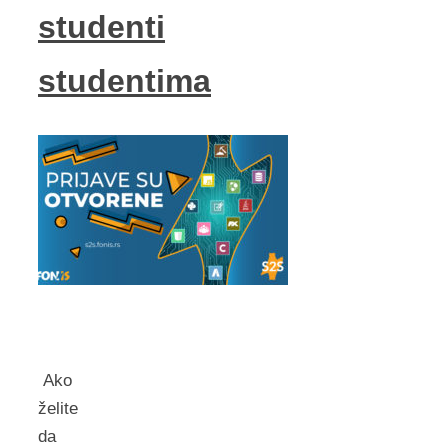
studenti
studentima
Ako
želite
da