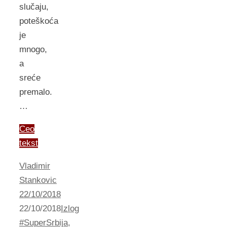
slučaju,
poteškoća
je
mnogo,
a
sreće
premalo.
…
Ceo
tekst
Vladimir
Stankovic
22/10/2018
22/10/2018
Izlog
#SuperSrbija
,