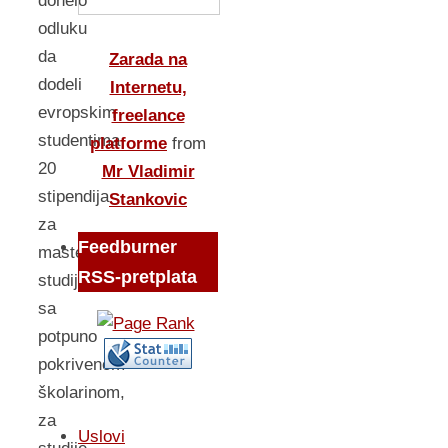
donelo
odluku
da
Zarada na
dodeli
Internetu,
evropskim
freelance
studentima
platforme
from
20
Mr Vladimir
stipendija
Stankovic
za
Feedburner
master
RSS-pretplata
studije,
sa
potpuno
pokrivenom
školarinom,
za
Uslovi