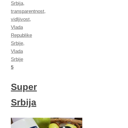
Srbija
,
transparentnost
,
vidljivost
,
Vlada
Republike
Srbije
,
Vlada
Srbije
5
Super
Srbija