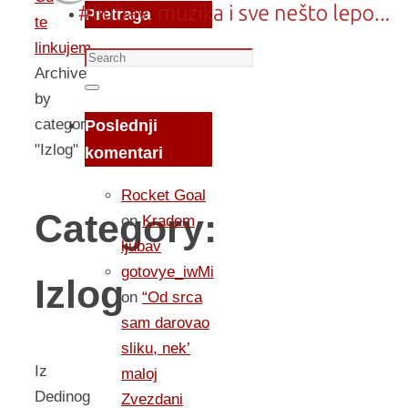
Pretraga
te
linkujem...
Search
Archive
for:
Search
by
category
Poslednji
"Izlog"
komentari
Rocket Goal
Category:
on
Kradem
ljubav
gotovye_iwMi
Izlog
on
“Od srca
sam darovao
sliku, nek’
Iz
maloj
Dedinog
Zvezdani