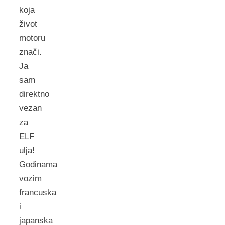
koja
život
motoru
znači.
Ja
sam
direktno
vezan
za
ELF
ulja!
Godinama
vozim
francuska
i
japanska