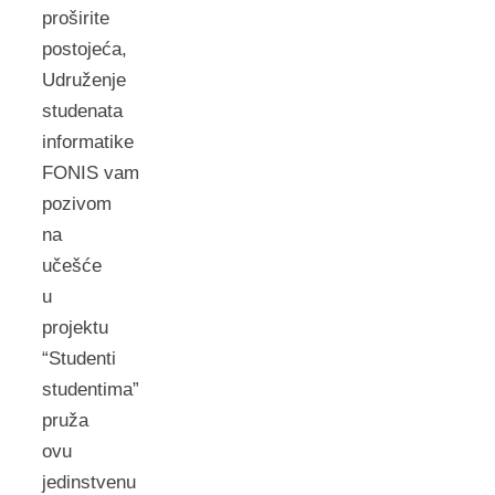
proširite
postojeća,
Udruženje
studenata
informatike
FONIS vam
pozivom
na
učešće
u
projektu
“Studenti
studentima”
pruža
ovu
jedinstvenu