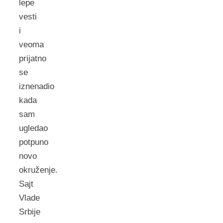
lepe
vesti
i
veoma
prijatno
se
iznenadio
kada
sam
ugledao
potpuno
novo
okruženje.
Sajt
Vlade
Srbije