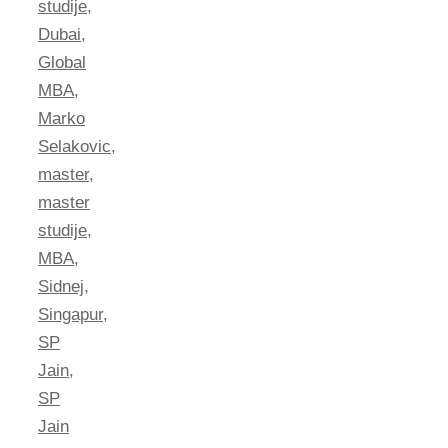
studije
,
Dubai
,
Global
MBA
,
Marko
Selakovic
,
master
,
master
studije
,
MBA
,
Sidnej
,
Singapur
,
SP
Jain
,
SP
Jain