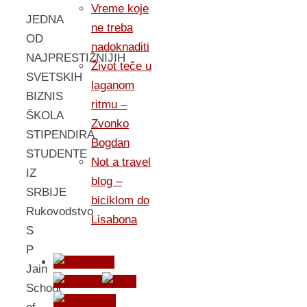
Vreme koje
JEDNA
ne treba
OD
nadoknaditi
NAJPRESTIŽNIJIH
Život teče u
SVETSKIH
laganom
BIZNIS
ritmu –
ŠKOLA
Zvonko
STIPENDIRA
Bogdan
STUDENTE
Not a travel
IZ
blog –
SRBIJE
biciklom do
Rukovodstvo
Lisabona
S
P
Jain
School