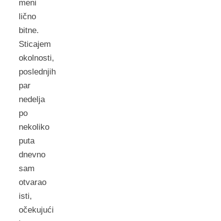
meni
lično
bitne.
Sticajem
okolnosti,
poslednjih
par
nedelja
po
nekoliko
puta
dnevno
sam
otvarao
isti,
očekujući