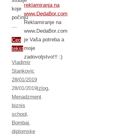
studije
reklamiranja na
koje
www.DedaBor.com
počinju
Reklamiranje na
…
www.DedaBor.com
je Vaša potreba a
Ceo
moje
tekst
zadovoljstvo!!! :)
Vladimir
Stankovic
28/01/2019
28/01/2019
Izlog
,
Menadzment
biznis
school
,
Bombaj
,
diplomske