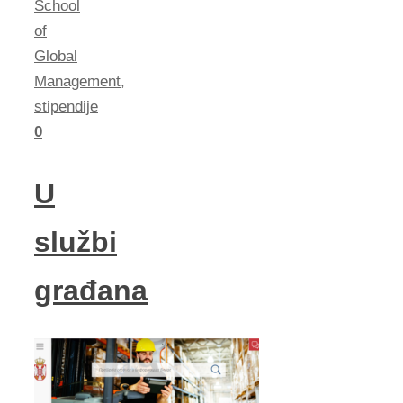
School
of
Global
Management
,
stipendije
0
U
službi
građana