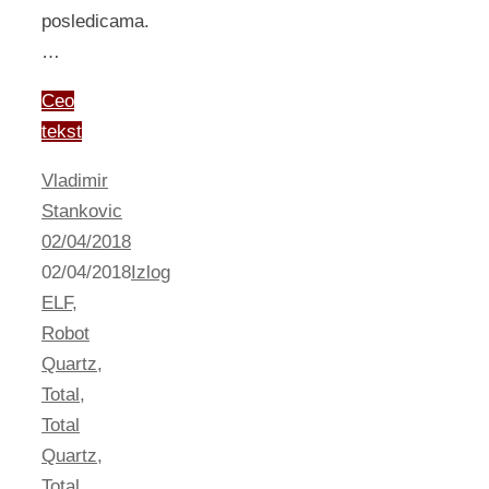
posledicama.
…
Ceo
tekst
Vladimir
Stankovic
02/04/2018
02/04/2018
Izlog
ELF
,
Robot
Quartz
,
Total
,
Total
Quartz
,
Total