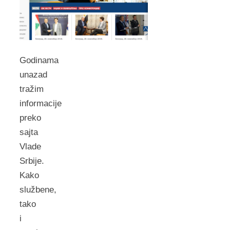
Godinama
unazad
tražim
informacije
preko
sajta
Vlade
Srbije.
Kako
službene,
tako
i