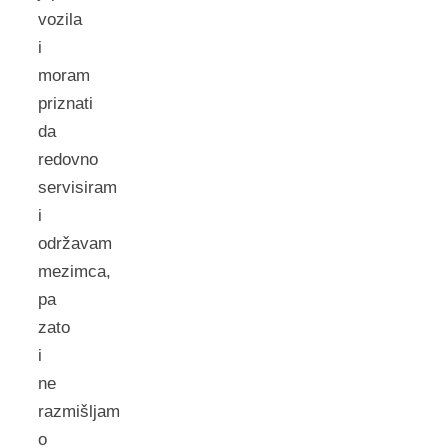
vozila
i
moram
priznati
da
redovno
servisiram
i
održavam
mezimca,
pa
zato
i
ne
razmišljam
o