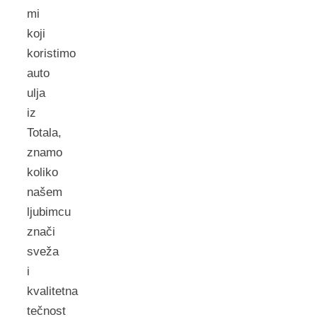
mi
koji
koristimo
auto
ulja
iz
Totala,
znamo
koliko
našem
ljubimcu
znači
sveža
i
kvalitetna
tečnost