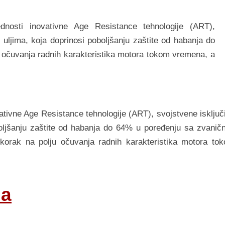
nosti inovativne Age Resistance tehnologije (ART),
uljima, koja doprinosi poboljšanju zaštite od habanja do
 očuvanja radnih karakteristika motora tokom vremena, a
tivne Age Resistance tehnologije (ART), svojstvene isključ
ljšanju zaštite od habanja do 64% u poređenju sa zvanič
skorak na polju očuvanja radnih karakteristika motora to
ia