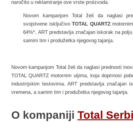
naročito u reklamiranje ove vrste proizvoda.
Novom kampanjom Total želi da naglasi pred
svojstvene isključivo
TOTAL QUARTZ
motornim 
64%*. ART predstavlja značajan iskorak na polju
samim tim i produžetka njegovog tajanja.
Novom kampanjom Total želi da naglasi prednosti inova
TOTAL QUARTZ motornim uljima, koja doprinosi pobo
industrijskim testovima. ART predstavlja značajan i
vremena, a samim tim i produžetka njegovog tajanja.
O kompaniji
Total Serb