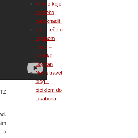
Vreme koje
ne treba
nadoknaditi
Život teče u
laganom
ritmu –
Zvonko
Bogdan
Not a travel
blog –
biciklom do
RTZ
Lisabona
ad.
nim
, a