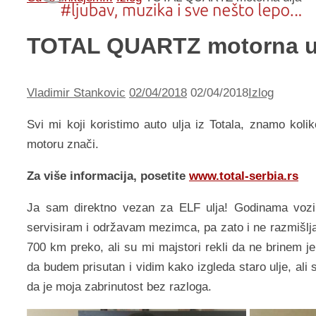
TOTAL QUARTZ motorna u
Vladimir Stankovic
02/04/2018
02/04/2018
Izlog
Svi mi koji koristimo auto ulja iz Totala, znamo koli
motoru znači.
Za više informacija, posetite
www.total-serbia.rs
Ja sam direktno vezan za ELF ulja! Godinama vozim
servisiram i održavam mezimca, pa zato i ne razmišlj
700 km preko, ali su mi majstori rekli da ne brinem je
da budem prisutan i vidim kako izgleda staro ulje, al
da je moja zabrinutost bez razloga.