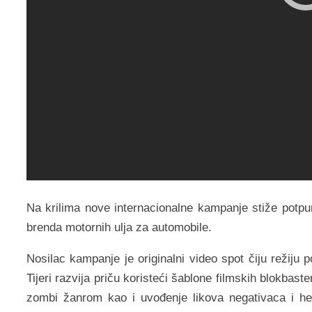
Na krilima nove internacionalne kampanje stiže potpu
brenda motornih ulja za automobile.
Nosilac kampanje je originalni video spot čiju režiju p
Tijeri razvija priču koristeći šablone filmskih blokba
zombi žanrom kao i uvođenje likova negativaca i he