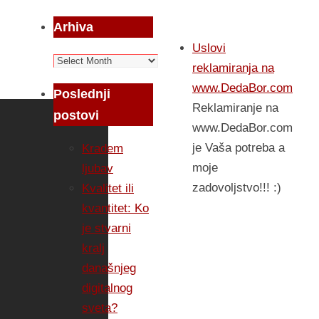
Arhiva
Uslovi
Arhiva
reklamiranja na
www.DedaBor.com
Poslednji
Reklamiranje na
postovi
www.DedaBor.com
je Vaša potreba a
Kradem
moje
ljubav
zadovoljstvo!!! :)
Kvalitet ili
kvantitet: Ko
je stvarni
kralj
današnjeg
digitalnog
sveta?