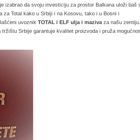
 je izabrao da svoju investiciju za prostor Balkana uloži baš 
 za Total kako u Srbiji i na Kosovu, tako i u Bosni i
ovlašćeni uvoznik
TOTAL i ELF ulja i maziva
za našu zemlju
tržištu Srbije garantuje kvalitet proizvoda i pruža mogućno