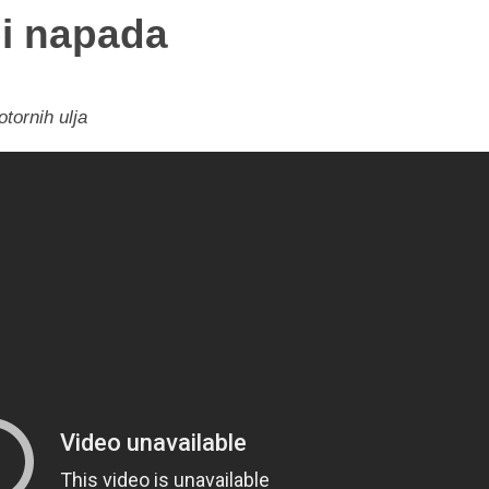
i napada
tornih ulja