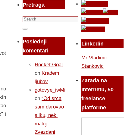
Pretraga
Search
for:
Search
Poslednji
Linkedin
komentari
vot
Mr Vladimir
Rocket Goal
Stankovic
on
Kradem
Zarada na
ljubav
vno
Internetu, 50
gotovye_iwMi
kih
on
“Od srca
freelance
rao
sam darovao
platforme
” i
sliku, nek’
maloj
Zvezdani