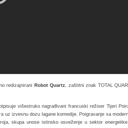
no redizajnirani
Robot Quartz
, zaštitni znak TOTAL QUA
otpisuje višestruko nagrađivani francuski režiser Tijeri Poir
stera uz izvesnu dozu lagane komedije. Poigravanje sa moder
roja, skupa unose istinsko osveženje u sektor energetike