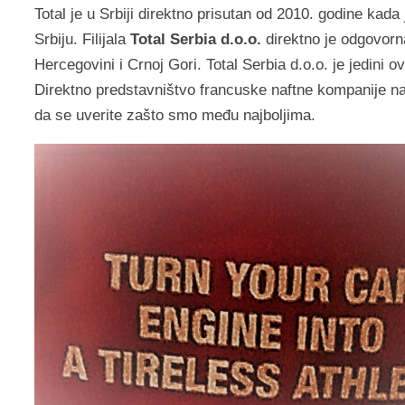
Total je u Srbiji direktno prisutan od 2010. godine kada
Srbiju. Filijala
Total Serbia d.o.o.
direktno je odgovorna
Hercegovini i Crnoj Gori. Total Serbia d.o.o. je jedini 
Direktno predstavništvo francuske naftne kompanije na 
da se uverite zašto smo među najboljima.