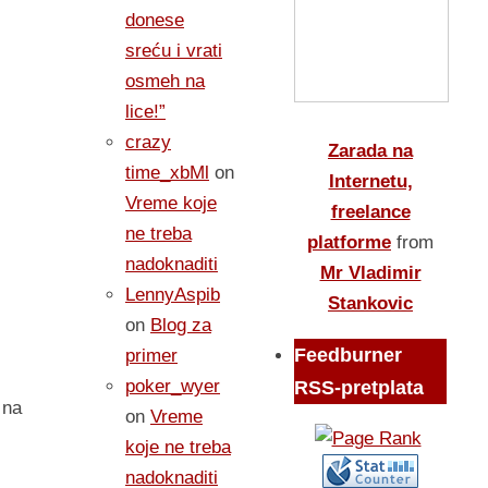
donese
sreću i vrati
osmeh na
lice!”
crazy
Zarada na
time_xbMl
on
Internetu,
Vreme koje
freelance
ne treba
platforme
from
nadoknaditi
Mr Vladimir
LennyAspib
Stankovic
on
Blog za
Feedburner
primer
poker_wyer
RSS-pretplata
 na
on
Vreme
koje ne treba
nadoknaditi