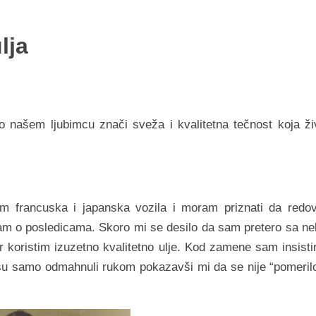
lja
ko našem ljubimcu znači sveža i kvalitetna tečnost koja ži
 francuska i japanska vozila i moram priznati da redo
am o posledicama. Skoro mi se desilo da sam pretero sa ne
r koristim izuzetno kvalitetno ulje. Kod zamene sam insisti
i su samo odmahnuli rukom pokazavši mi da se nije “pomerilo