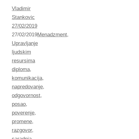
Vladimir
Stankovic
27/02/2019
27/02/2019
Menadzment
,
Upravljanje
ljudskim
resursima
diploma
,
komunikacija
,
napredovanje
,
odgovornost
,
posao
,
poverenje
,
promene
,
razgovor
,
saradnja
,