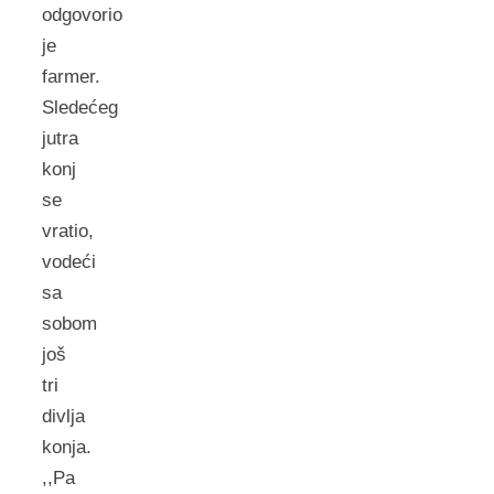
odgovorio
je
farmer.
Sledećeg
jutra
konj
se
vratio,
vodeći
sa
sobom
još
tri
divlja
konja.
,,Pa