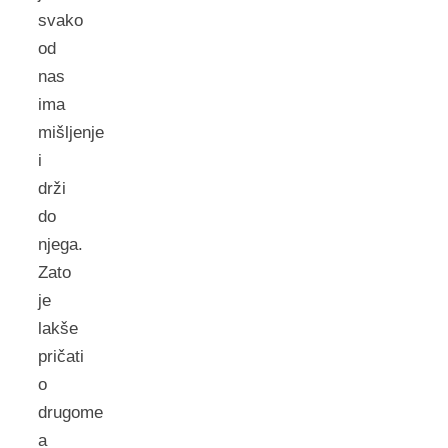
svako
od
nas
ima
mišljenje
i
drži
do
njega.
Zato
je
lakše
pričati
o
drugome
a