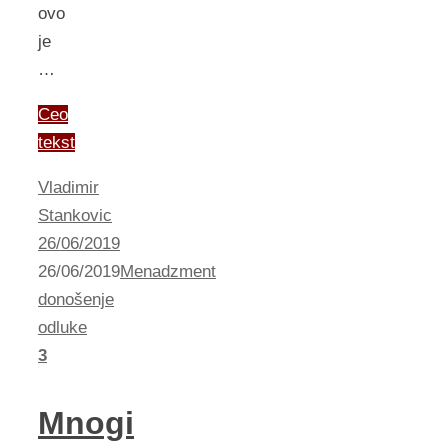
ovo
je
…
Ceo
tekst
Vladimir
Stankovic
26/06/2019
26/06/2019
Menadzment
donošenje
odluke
3
Mnogi