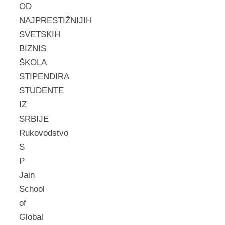
OD
NAJPRESTIŽNIJIH
SVETSKIH
BIZNIS
ŠKOLA
STIPENDIRA
STUDENTE
IZ
SRBIJE
Rukovodstvo
S
P
Jain
School
of
Global