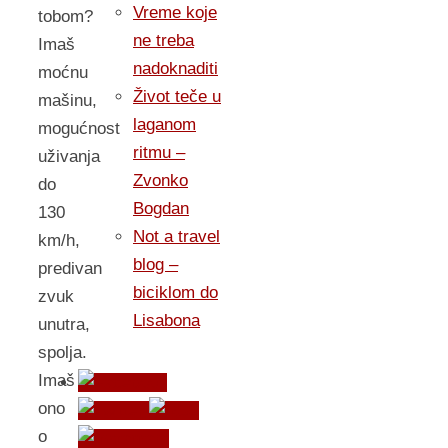
Vreme koje
tobom?
ne treba
Imaš
nadoknaditi
moćnu
Život teče u
mašinu,
laganom
mogućnost
ritmu –
uživanja
Zvonko
do
Bogdan
130
Not a travel
km/h,
blog –
predivan
biciklom do
zvuk
Lisabona
unutra,
spolja.
Imaš
ono
o