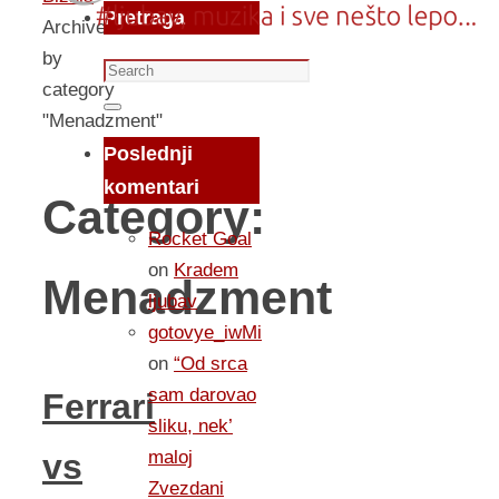
Pretraga
Archive
by
Search
category
for:
Search
"Menadzment"
Poslednji
komentari
Category:
Rocket Goal
on
Kradem
Menadzment
ljubav
gotovye_iwMi
on
“Od srca
sam darovao
Ferrari
sliku, nek’
maloj
vs
Zvezdani