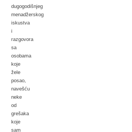
dugogodišnjeg
menadžerskog
iskustva
i
razgovora
sa
osobama
koje
žele
posao,
navešću
neke
od
grešaka
koje
sam