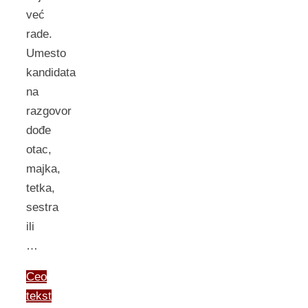
već
rade.
Umesto
kandidata
na
razgovor
dođe
otac,
majka,
tetka,
sestra
ili
…
Ceo
tekst