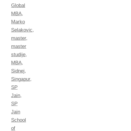
Global
MBA
,
Marko
Selakovic
,
master
,
master
studije
,
MBA
,
Sidnej
,
Singapur
,
SP
Jain
,
SP
Jain
School
of