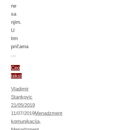
ne
sa
njim.
U
tim
pričama
…
Ceo
tekst
Vladimir
Stankovic
21/05/2019
11/07/2019
Menadzment
komunikacija
,
Menadzment
,