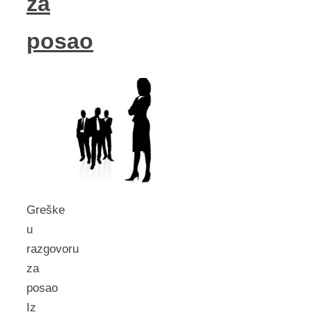
za
posao
Greške
u
razgovoru
za
posao
Iz