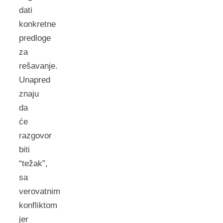
dati
konkretne
predloge
za
rešavanje.
Unapred
znaju
da
će
razgovor
biti
“težak”,
sa
verovatnim
konfliktom
jer