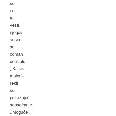
su
čuli
te
vesti,
njegovi
susedi
su
odmah
dotrčali.
,,Kakav
maler”-
rekli
su
pokazujući
saosećanje.
,,Moguće”,