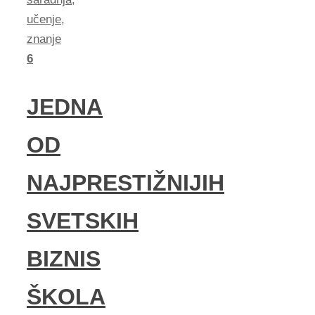
učenje
,
znanje
6
JEDNA
OD
NAJPRESTIŽNIJIH
SVETSKIH
BIZNIS
ŠKOLA