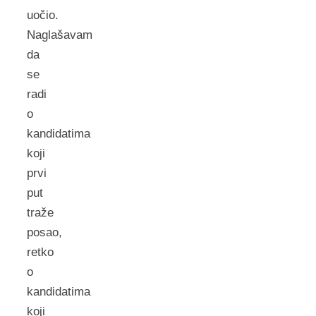
uočio.
Naglašavam
da
se
radi
o
kandidatima
koji
prvi
put
traže
posao,
retko
o
kandidatima
koji