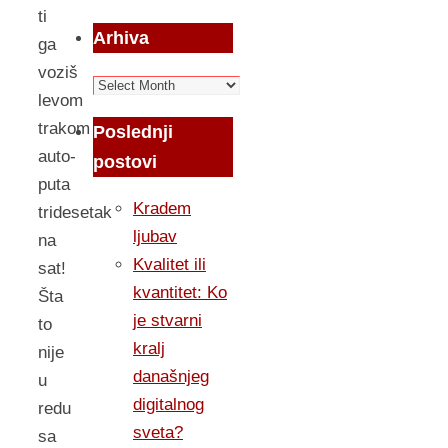
ti
Arhiva
ga
voziš
Arhiva
levom
trakom
Poslednji
auto-
postovi
puta
Kradem
tridesetak
ljubav
na
Kvalitet ili
sat!
kvantitet: Ko
Šta
je stvarni
to
kralj
nije
današnjeg
u
digitalnog
redu
sveta?
sa