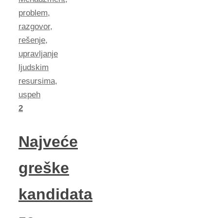
problem
,
razgovor
,
rešenje
,
upravljanje
ljudskim
resursima
,
uspeh
2
Najveće
greške
kandidata