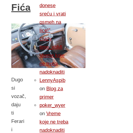
Fića
donese
sreću i vrati
osmeh na
lice!”
crazy
time_xbMl
on
Vreme koje
ne treba
nadoknaditi
Dugo
LennyAspib
si
on
Blog za
vozač,
primer
daju
poker_wyer
ti
on
Vreme
Ferari
koje ne treba
i
nadoknaditi