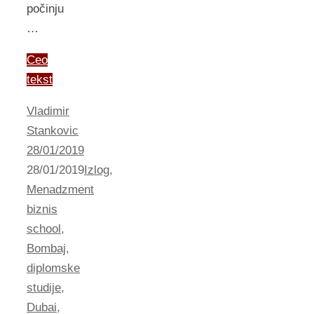
počinju
…
Ceo
tekst
Vladimir
Stankovic
28/01/2019
28/01/2019
Izlog
,
Menadzment
biznis
school
,
Bombaj
,
diplomske
studije
,
Dubai
,