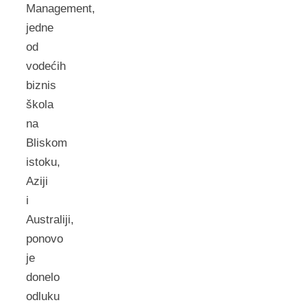
Management,
jedne
od
vodećih
biznis
škola
na
Bliskom
istoku,
Aziji
i
Australiji,
ponovo
je
donelo
odluku