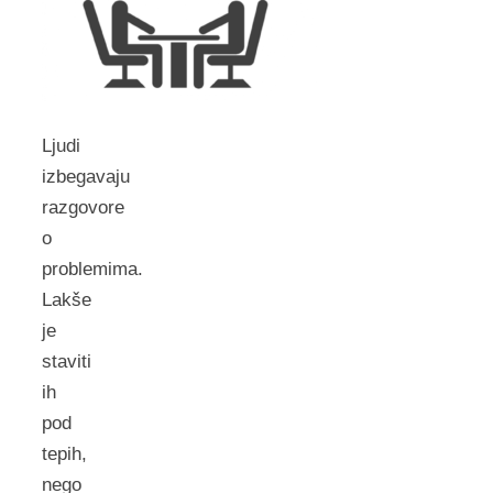
Ljudi
izbegavaju
razgovore
o
problemima.
Lakše
je
staviti
ih
pod
tepih,
nego