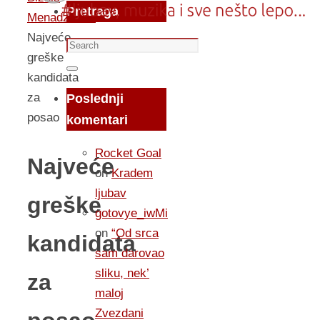
Pretraga
Menadzment
Najveće
Search
greške
for:
Search
kandidata
za
Poslednji
posao
komentari
Rocket Goal
Najveće
on
Kradem
ljubav
greške
gotovye_iwMi
on
“Od srca
kandidata
sam darovao
sliku, nek’
za
maloj
Zvezdani