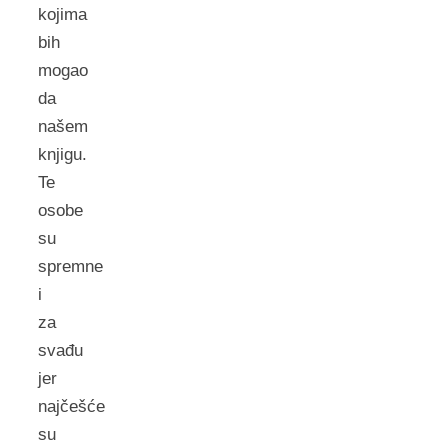
kojima
bih
mogao
da
našem
knjigu.
Te
osobe
su
spremne
i
za
svađu
jer
najčešće
su