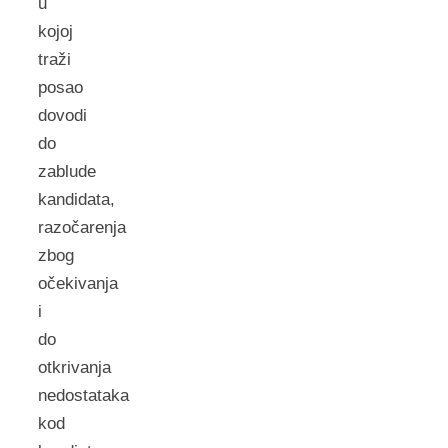
u
kojoj
traži
posao
dovodi
do
zablude
kandidata,
razočarenja
zbog
očekivanja
i
do
otkrivanja
nedostataka
kod