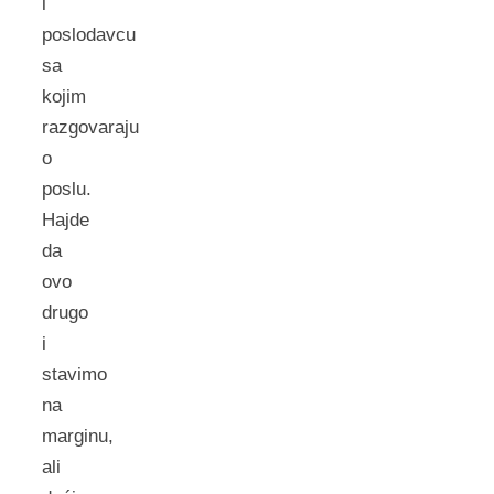
i
poslodavcu
sa
kojim
razgovaraju
o
poslu.
Hajde
da
ovo
drugo
i
stavimo
na
marginu,
ali