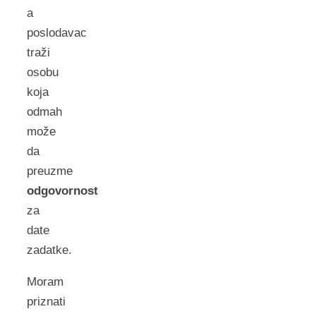
a
poslodavac
traži
osobu
koja
odmah
može
da
preuzme
odgovornost
za
date
zadatke.
Moram
priznati