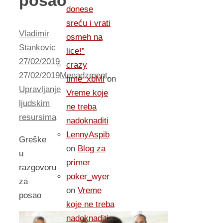
posao
donese
sreću i vrati
Vladimir
osmeh na
Stankovic
lice!”
27/02/2019
crazy
27/02/2019
Menadzment
,
time_xbMl
on
Upravljanje
Vreme koje
ljudskim
ne treba
resursima
nadoknaditi
LennyAspib
Greške
on
Blog za
u
primer
razgovoru
poker_wyer
za
on
Vreme
posao
koje ne treba
nadoknaditi