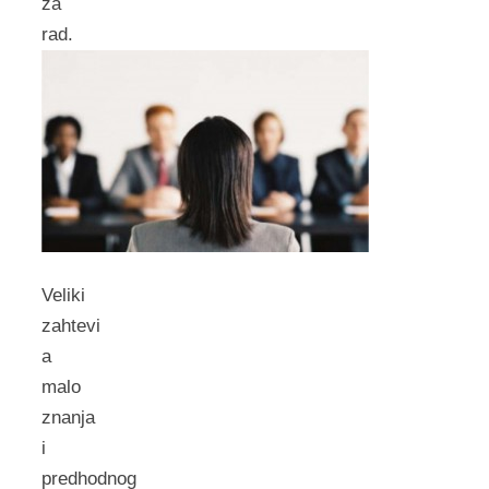
za
rad.
Veliki
zahtevi
a
malo
znanja
i
predhodnog