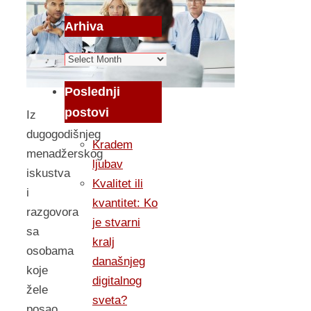
Arhiva
Arhiva
Poslednji
postovi
Iz
dugogodišnjeg
Kradem
menadžerskog
ljubav
iskustva
Kvalitet ili
i
kvantitet: Ko
razgovora
je stvarni
sa
kralj
osobama
današnjeg
koje
digitalnog
žele
sveta?
posao,