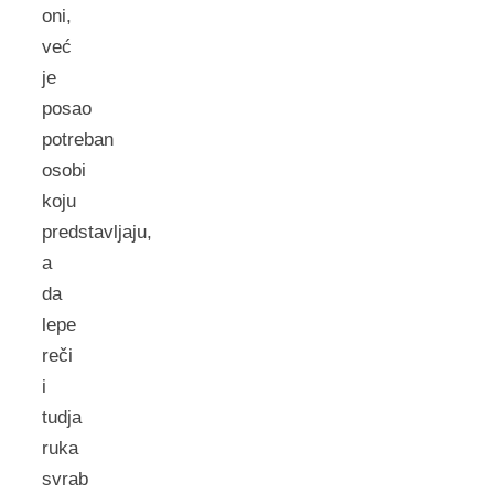
oni,
već
je
posao
potreban
osobi
koju
predstavljaju,
a
da
lepe
reči
i
tudja
ruka
svrab