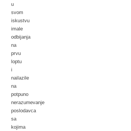
u
svom
iskustvu
imale
odbijanja
na
prvu
loptu
i
nailazile
na
potpuno
nerazumevanje
poslodavca
sa
kojima