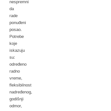
nespremni
da
rade
ponuđeni
posao.
Potrebe
koje
iskazuju
su:
određeno
radno
vreme,
fleksibilnost
nadređenog,
godišnji
odmor,