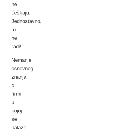
ne
češkaju.
Jednostavno,
to
ne
radi!
Nemanje
osnovnog
znanja
o
firmi
u
kojoj
se
nalaze