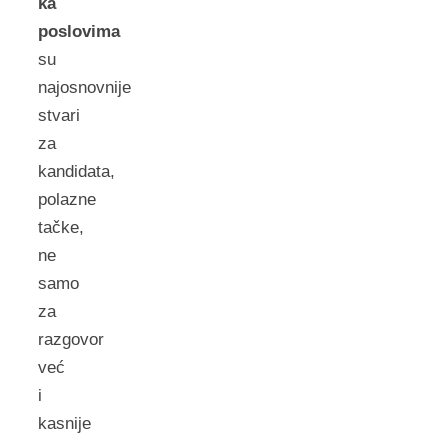
ka
poslovima
su
najosnovnije
stvari
za
kandidata,
polazne
tačke,
ne
samo
za
razgovor
već
i
kasnije