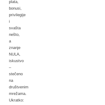
plata,
bonusi,
privilegije
i
svašta
nešto,
a
znanje
NULA,
iskustvo
–
stečeno
na
društvenim
mrežama.
Ukratko: