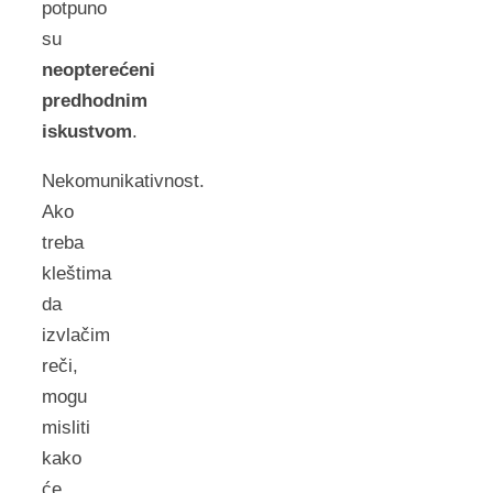
potpuno
su
neopterećeni
predhodnim
iskustvom
.
Nekomunikativnost.
Ako
treba
kleštima
da
izvlačim
reči,
mogu
misliti
kako
će