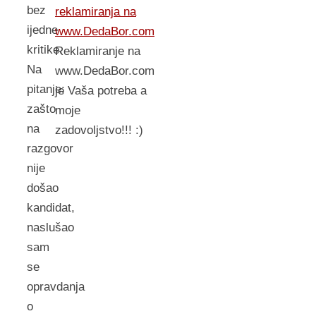
bez
reklamiranja na
ijedne
www.DedaBor.com
kritike.
Reklamiranje na
Na
www.DedaBor.com
pitanje:
je Vaša potreba a
zašto
moje
na
zadovoljstvo!!! :)
razgovor
nije
došao
kandidat,
naslušao
sam
se
opravdanja
o