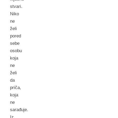
stvari.
Niko
ne
želi
pored
sebe
osobu
koja
ne
želi
da
priča,
koja
ne
sarađuje.
Iz