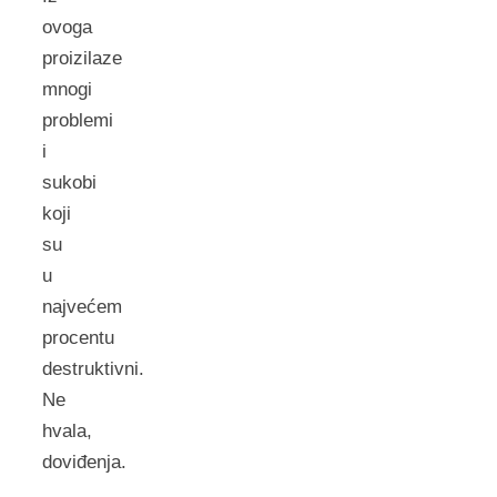
ovoga
proizilaze
mnogi
problemi
i
sukobi
koji
su
u
najvećem
procentu
destruktivni.
Ne
hvala,
doviđenja.