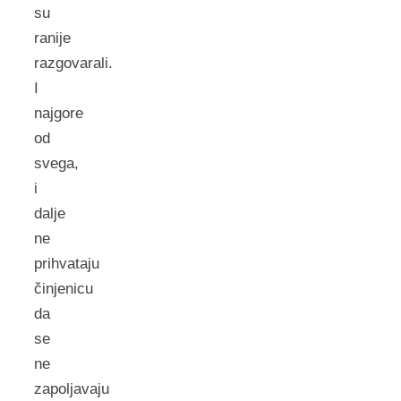
su
ranije
razgovarali.
I
najgore
od
svega,
i
dalje
ne
prihvataju
činjenicu
da
se
ne
zapoljavaju