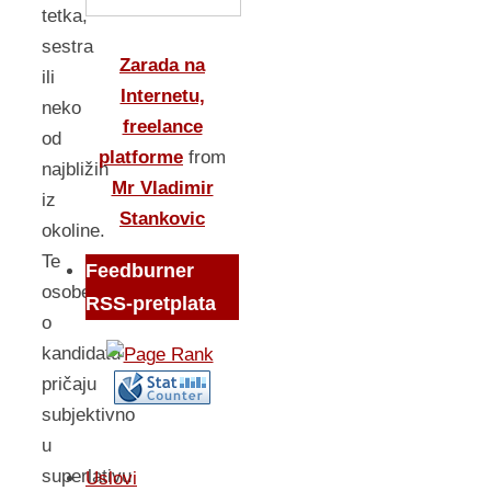
tetka,
sestra
Zarada na
ili
Internetu,
neko
freelance
od
platforme
from
najbližih
Mr Vladimir
iz
Stankovic
okoline.
Te
Feedburner
osobe
RSS-pretplata
o
kandidatu
pričaju
subjektivno
u
superlativu
Uslovi