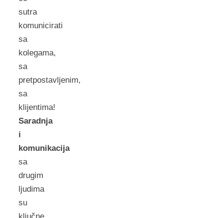
sutra
komunicirati
sa
kolegama,
sa
pretpostavljenim,
sa
klijentima!
Saradnja
i
komunikacija
sa
drugim
ljudima
su
ključne