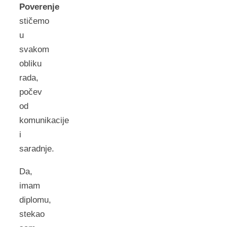
Poverenje
stičemo
u
svakom
obliku
rada,
počev
od
komunikacije
i
saradnje.
Da,
imam
diplomu,
stekao