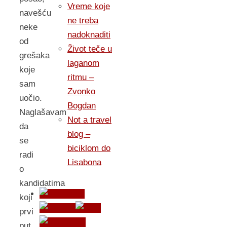
Vreme koje
navešću
ne treba
neke
nadoknaditi
od
Život teče u
grešaka
laganom
koje
ritmu –
sam
Zvonko
uočio.
Bogdan
Naglašavam
Not a travel
da
blog –
se
biciklom do
radi
Lisabona
o
kandidatima
koji
prvi
put