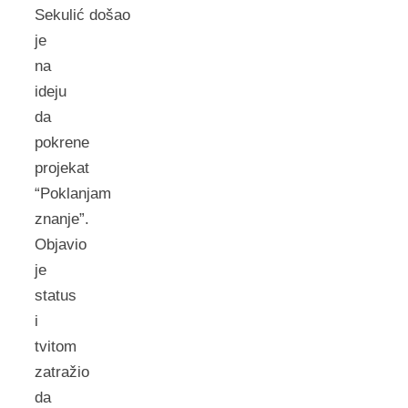
Sekulić došao
je
na
ideju
da
pokrene
projekat
“Poklanjam
znanje”.
Objavio
je
status
i
tvitom
zatražio
da