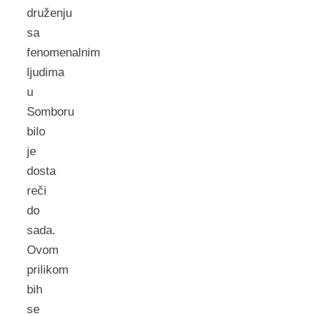
druženju
sa
fenomenalnim
ljudima
u
Somboru
bilo
je
dosta
reči
do
sada.
Ovom
prilikom
bih
se