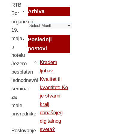
RTB
Arhiva
Bor
organizuje
Arhiva
19.
maja
Poslednji
u
postovi
hotelu
Kradem
Jezero
ljubav
besplatan
Kvalitet ili
jednodnevni
kvantitet: Ko
seminar
je stvarni
za
kralj
male
današnjeg
privrednike
digitalnog
sveta?
Poslovanje