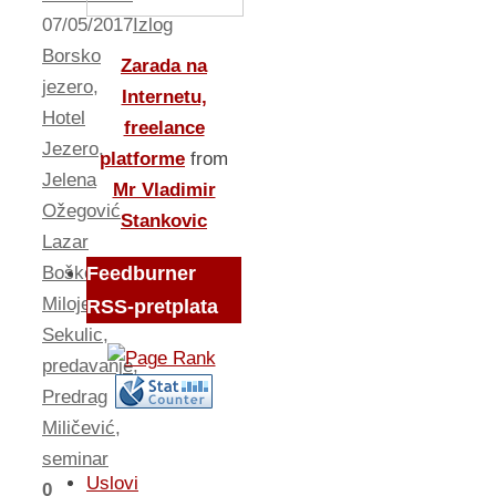
07/05/2017
Izlog
Borsko
Zarada na
jezero
,
Internetu,
Hotel
freelance
Jezero
,
platforme
from
Jelena
Mr Vladimir
Ožegović
,
Stankovic
Lazar
Bošković
,
Feedburner
Miloje
RSS-pretplata
Sekulic
,
predavanje
,
Predrag
Miličević
,
seminar
Uslovi
0