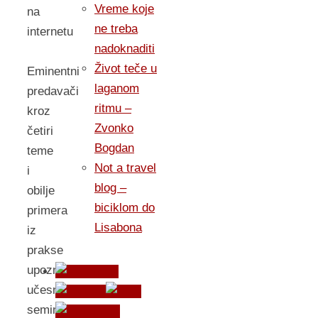
Vreme koje
na
ne treba
internetu
nadoknaditi
Život teče u
Eminentni
laganom
predavači
ritmu –
kroz
Zvonko
četiri
Bogdan
teme
Not a travel
i
blog –
obilje
biciklom do
primera
Lisabona
iz
prakse
upoznaće
učesnike
seminara