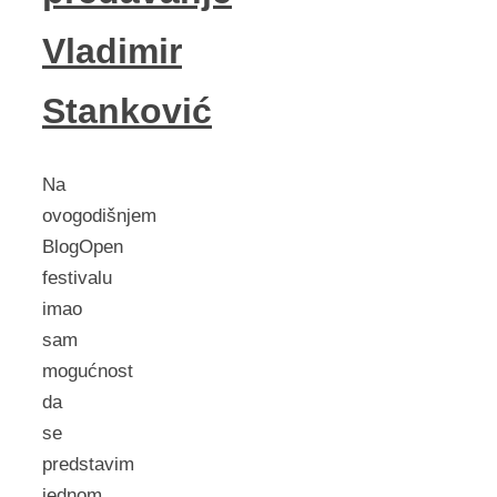
Vladimir
Stanković
Na
ovogodišnjem
BlogOpen
festivalu
imao
sam
mogućnost
da
se
predstavim
jednom