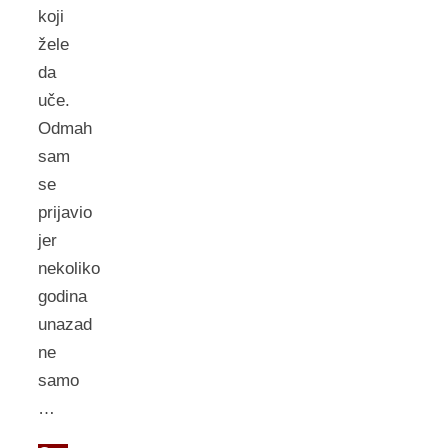
koji
žele
da
uče.
Odmah
sam
se
prijavio
jer
nekoliko
godina
unazad
ne
samo
…