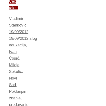
Ceo
tekst
Vladimir
Stankovic
19/09/2012
19/09/2012
Izlog
edukacija
,
Ivan
Ćosić
,
Miloje
Sekulic
,
Novi
Sad
,
Poklanjam
znanje
,
predavanje
,