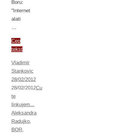
Boru:
"Internet
alati
…
Ceo
tekst
Vladimir
Stankovic
28/02/2012
28/02/2012
Cu
te
linkujem...
Aleksandra
Radujko
,
BOR
,