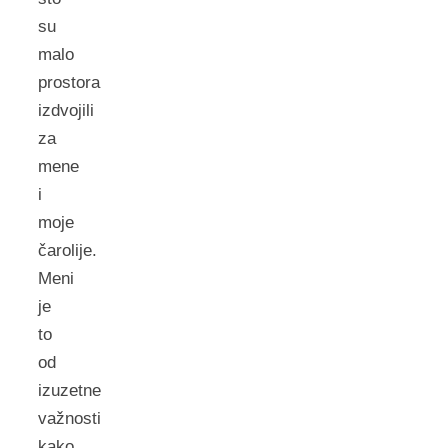
su
malo
prostora
izdvojili
za
mene
i
moje
čarolije.
Meni
je
to
od
izuzetne
važnosti
kako