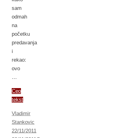
sam
odmah
na
početku
predavanja
i
rekao:
ovo
…
Ceo
tekst
Vladimir
Stankovic
22/11/2011