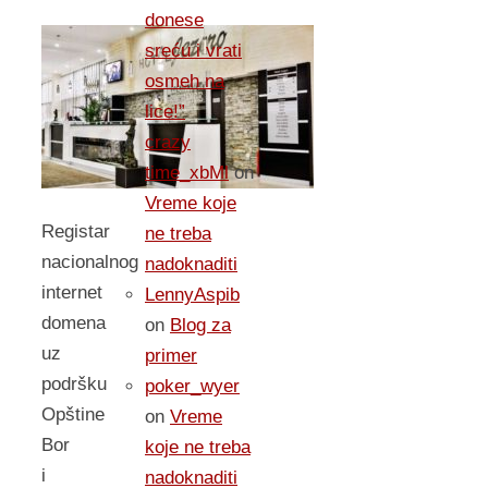
donese
sreću i vrati
osmeh na
lice!”
crazy
time_xbMl
on
Vreme koje
Registar
ne treba
nacionalnog
nadoknaditi
internet
LennyAspib
domena
on
Blog za
uz
primer
podršku
poker_wyer
Opštine
on
Vreme
Bor
koje ne treba
i
nadoknaditi