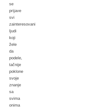
se
prijave
svi
zainteresovani
ljudi
koji
žele
da
podele,
tačnije
poklone
svoje
znanje
sa
svima
onima