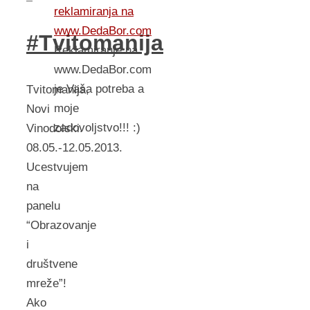
reklamiranja na
www.DedaBor.com
#Tvitomanija
Reklamiranje na
www.DedaBor.com
je Vaša potreba a
Tvitomanija,
moje
Novi
zadovoljstvo!!! :)
Vinodolski.
08.05.-12.05.2013.
Ucestvujem
na
panelu
“Obrazovanje
i
društvene
mreže”!
Ako