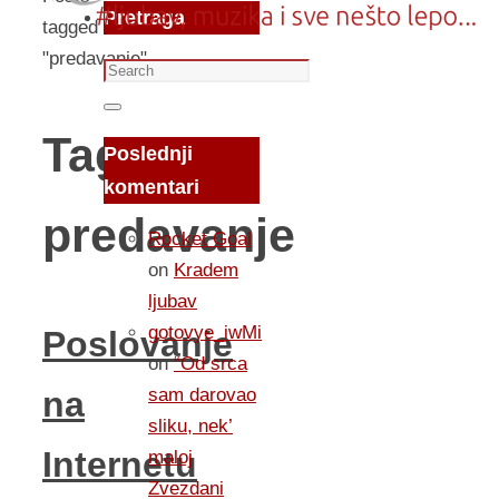
Pretraga
tagged
"predavanje"
Search
for:
Search
Tag:
Poslednji
komentari
predavanje
Rocket Goal
on
Kradem
ljubav
gotovye_iwMi
Poslovanje
on
“Od srca
sam darovao
na
sliku, nek’
Internetu
maloj
Zvezdani