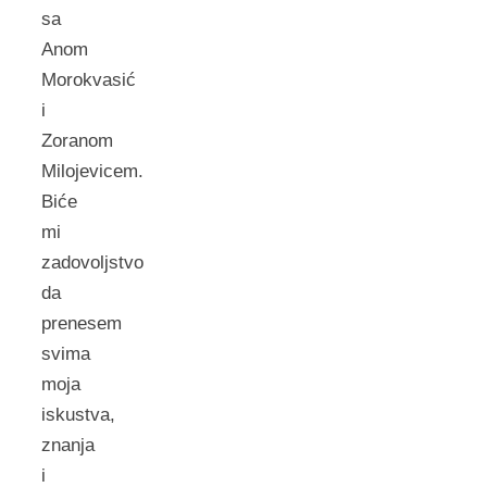
sa
Anom
Morokvasić
i
Zoranom
Milojevicem.
Biće
mi
zadovoljstvo
da
prenesem
svima
moja
iskustva,
znanja
i