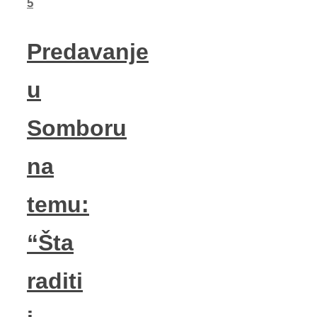
5
Predavanje
u
Somboru
na
temu:
“Šta
raditi