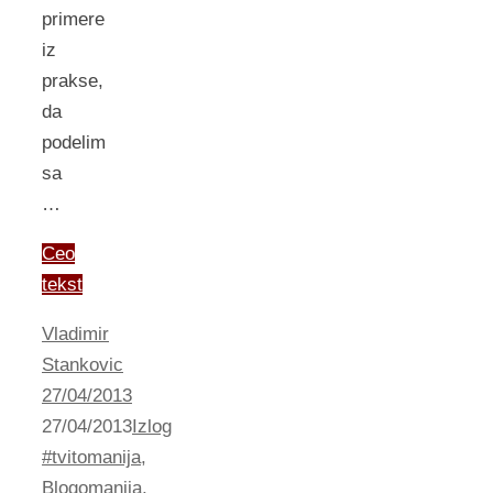
primere
iz
prakse,
da
podelim
sa
…
Ceo
tekst
Vladimir
Stankovic
27/04/2013
27/04/2013
Izlog
#tvitomanija
,
Blogomanija
,