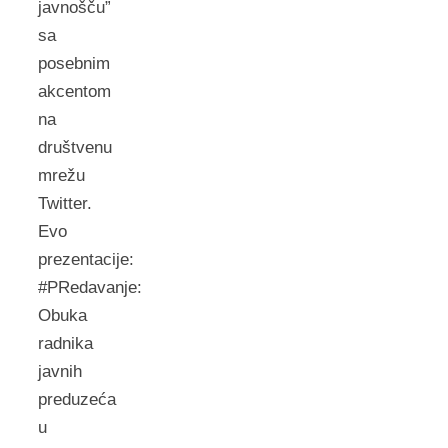
javnošču”
sa
posebnim
akcentom
na
društvenu
mrežu
Twitter.
Evo
prezentacije:
#PRedavanje:
Obuka
radnika
javnih
preduzeća
u