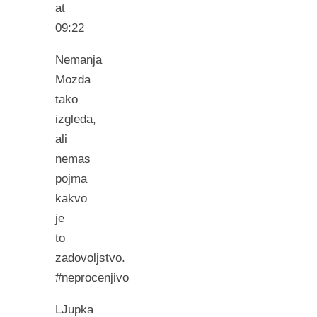
at
09:22
Nemanja
Mozda
tako
izgleda,
ali
nemas
pojma
kakvo
je
to
zadovoljstvo.
#neprocenjivo
LJupka