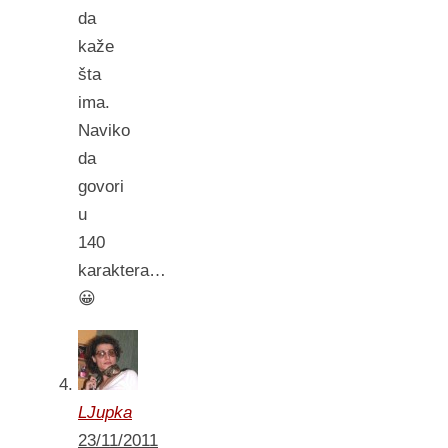
da
kaže
šta
ima.
Naviko
da
govori
u
140
karaktera…
😀
LJupka
23/11/2011