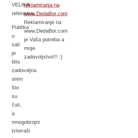
VELIKA
reklamiranja na
referenca.
www.DedaBor.com
Reklamiranje na
Publika
www.DedaBor.com
u
je Vaša potreba a
sali
moje
je
zadovoljstvo!!! :)
bila
zadovoljna
onim
što
su
čuli,
a
mnogobrojni
tviteraši