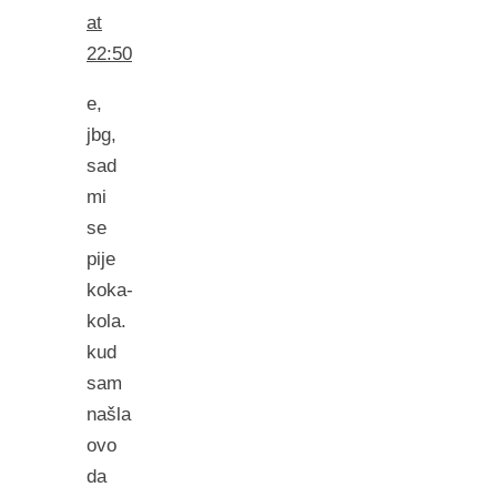
at
22:50
e,
jbg,
sad
mi
se
pije
koka-
kola.
kud
sam
našla
ovo
da