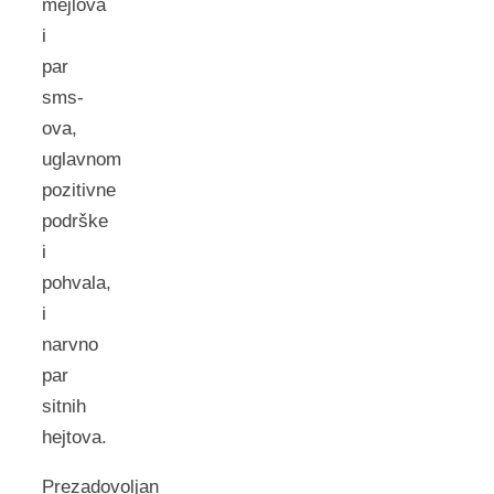
mejlova
i
par
sms-
ova,
uglavnom
pozitivne
podrške
i
pohvala,
i
narvno
par
sitnih
hejtova.
Prezadovoljan