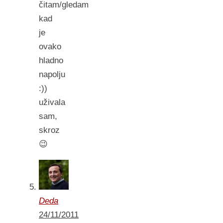
čitam/gledam
kad
je
ovako
hladno
napolju
:))
uživala
sam,
skroz
😉
Deda
24/11/2011