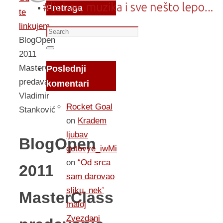
Pretraga
te
linkujem...
Search
BlogOpen
for:
Search
2011
MasterClass
Poslednji
predavanje
komentari
Vladimir
Rocket Goal
Stanković
on
Kradem
ljubav
BlogOpen
gotovye_iwMi
on
“Od srca
2011
sam darovao
sliku, nek’
MasterClass
maloj
Zvezdani