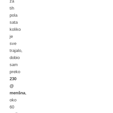
za
tih
pola
sata
koliko
je
sve
trajalo,
dobio
sam
preko
230
@
menšna
,
oko
60