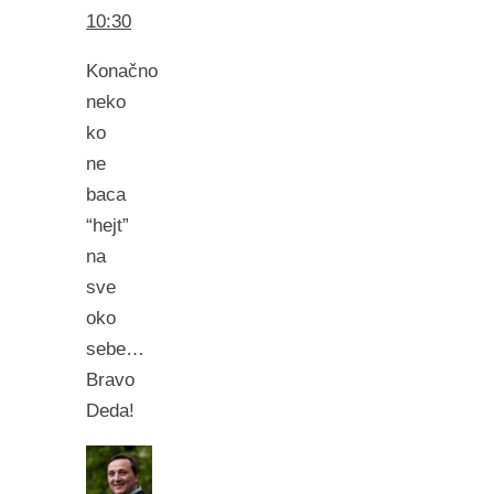
10:30
Konačno
neko
ko
ne
baca
“hejt”
na
sve
oko
sebe…
Bravo
Deda!