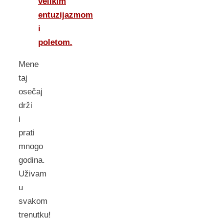
velikim
entuzijazmom
i
poletom.
Mene
taj
osečaj
drži
i
prati
mnogo
godina.
Uživam
u
svakom
trenutku!