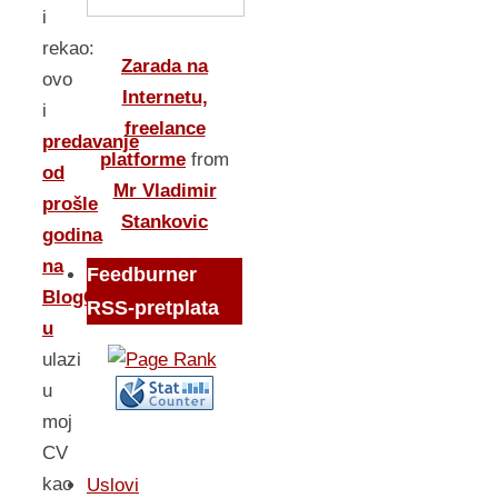
i
rekao:
Zarada na
ovo
Internetu,
i
freelance
predavanje
platforme
from
od
Mr Vladimir
prošle
Stankovic
godina
na
Feedburner
BlogOpen-
RSS-pretplata
u
ulazi
u
moj
CV
kao
Uslovi