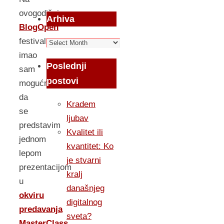
ovogodišnjem
Arhiva
BlogOpen
festivalu
Arhiva
imao
Poslednji
sam
postovi
mogućnost
da
Kradem
se
ljubav
predstavim
Kvalitet ili
jednom
kvantitet: Ko
lepom
je stvarni
prezentacijom
kralj
u
današnjeg
okviru
digitalnog
predavanja
sveta?
MasterClass