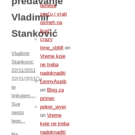
predavanje
donese
sreću i vrati
Vladimir
osmeh na
Stanković
lice!”
crazy
time_xbMl
on
Vladimir
Vreme koje
Stankovic
ne treba
22/11/2011
nadoknaditi
22/11/2011
Cu
LennyAspib
te
on
Blog za
linkujem...
,
primer
Sve
poker_wyer
nesto
on
Vreme
lepo...
koje ne treba
nadoknaditi
Na