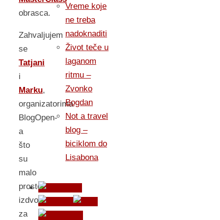
Vreme koje
obrasca.
ne treba
nadoknaditi
Zahvaljujem
Život teče u
se
laganom
Tatjani
ritmu –
i
Zvonko
Marku
,
Bogdan
organizatorima
Not a travel
BlogOpen-
blog –
a
biciklom do
što
Lisabona
su
malo
prostora
izdvojili
za