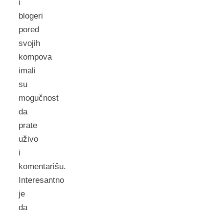
i
blogeri
pored
svojih
kompova
imali
su
mogučnost
da
prate
uživo
i
komentarišu.
Interesantno
je
da