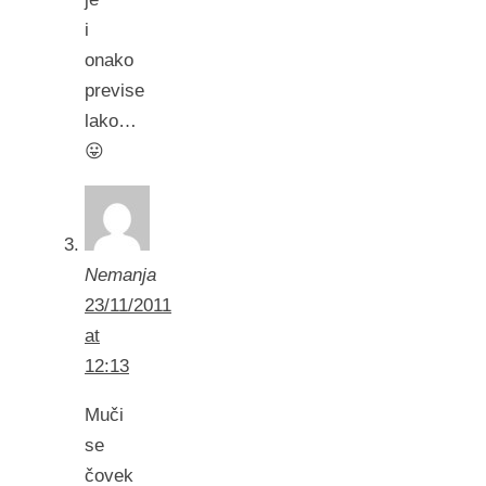
i
onako
previse
lako…
😛
Nemanja
23/11/2011
at
12:13
Muči
se
čovek