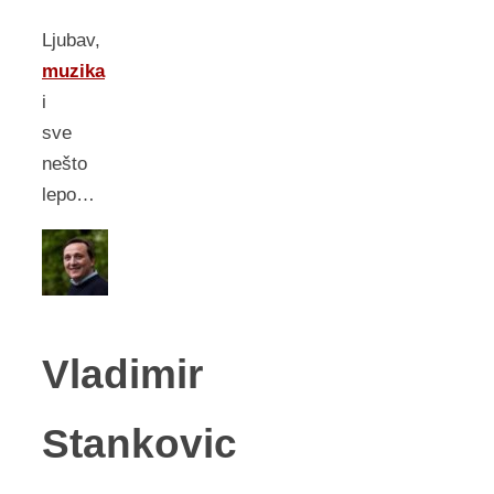
Ljubav,
muzika
i
sve
nešto
lepo…
Vladimir
Stankovic