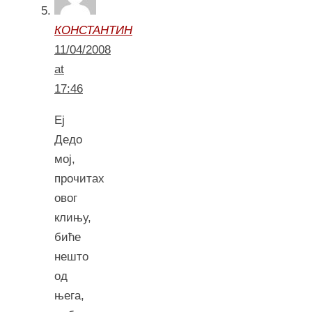
КОНСТАНТИН
11/04/2008
at
17:46
Еј
Дедо
мој,
прочитах
овог
клињу,
биће
нешто
од
њега,