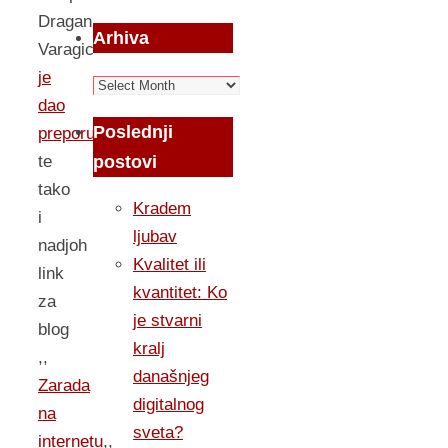
Dragan
Arhiva
Varagic
je
Arhiva
dao
Poslednji
preporuku
,
postovi
te
tako
Kradem
i
ljubav
nadjoh
Kvalitet ili
link
kvantitet: Ko
za
je stvarni
blog
kralj
,,
današnjeg
Zarada
digitalnog
na
sveta?
internetu
,,