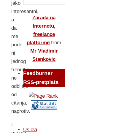
jako
interesantni,
Zarada na
a
Internetu,
da
freelance
me
platforme
from
pride
Mr Vladimir
ni
Stankovic
jednog
trenutka
Feedburner
ne
RSS-pretplata
odbijaju
od
citanja,
naprotiv.
I
Uslovi
mozda