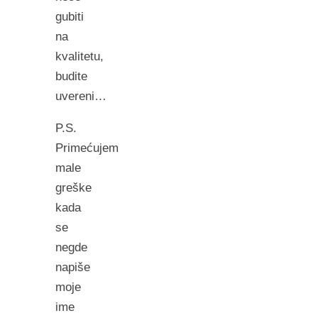
gubiti
na
kvalitetu,
budite
uvereni…
P.S.
Primećujem
male
greške
kada
se
negde
napiše
moje
ime