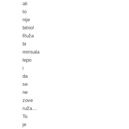
ali
to
nije
bitno!
Ruža
bi
mirisala
lepo
i
da
se
ne
zove
ruža…
To
je