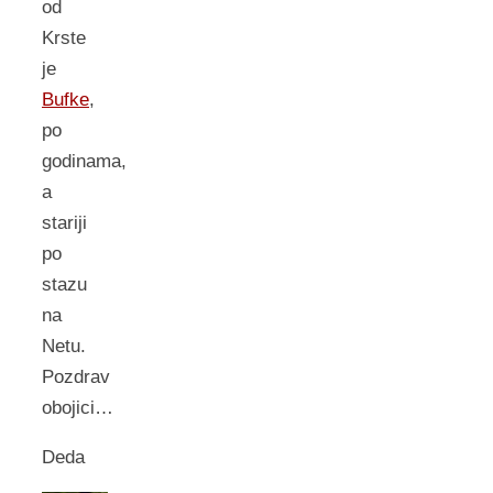
od
Krste
je
Bufke
,
po
godinama,
a
stariji
po
stazu
na
Netu.
Pozdrav
obojici…
Deda