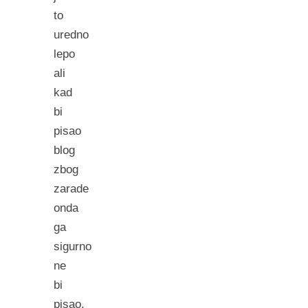
to
uredno
lepo
ali
kad
bi
pisao
blog
zbog
zarade
onda
ga
sigurno
ne
bi
pisao.