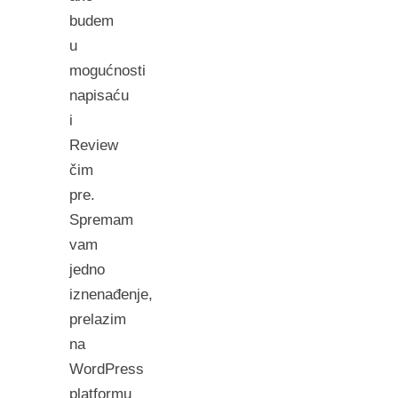
budem
u
mogućnosti
napisaću
i
Review
čim
pre.
Spremam
vam
jedno
iznenađenje,
prelazim
na
WordPress
platformu