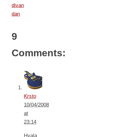
divan
dan
9
Comments:
Krsto
10/04/2008
at
23:14
Hvala