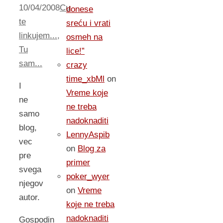
10/04/2008
Cu
donese
te
sreću i vrati
linkujem...
,
osmeh na
Tu
lice!”
sam...
crazy
time_xbMl
on
I
Vreme koje
ne
ne treba
samo
nadoknaditi
blog,
LennyAspib
vec
on
Blog za
pre
primer
svega
poker_wyer
njegov
on
Vreme
autor.
koje ne treba
nadoknaditi
Gospodin