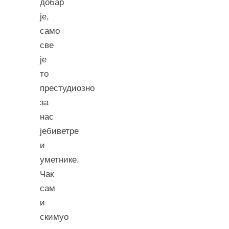
добар
је,
само
све
је
то
престудиозно
за
нас
јебиветре
и
уметнике.
Чак
сам
и
скимуо