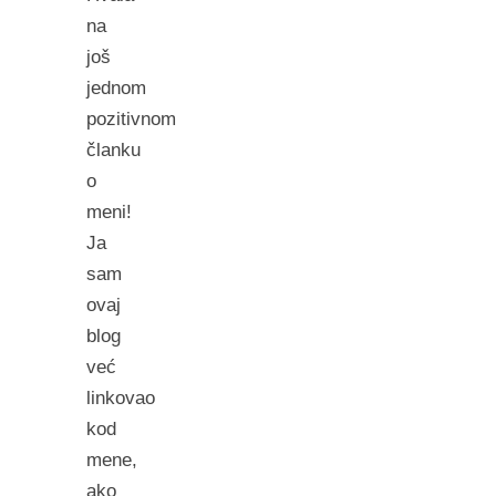
na
još
jednom
pozitivnom
članku
o
meni!
Ja
sam
ovaj
blog
već
linkovao
kod
mene,
ako