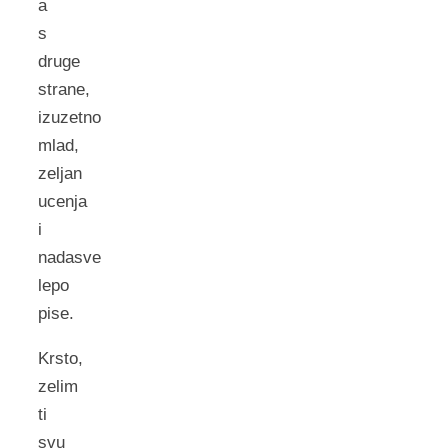
a
s
druge
strane,
izuzetno
mlad,
zeljan
ucenja
i
nadasve
lepo
pise.
Krsto,
zelim
ti
svu