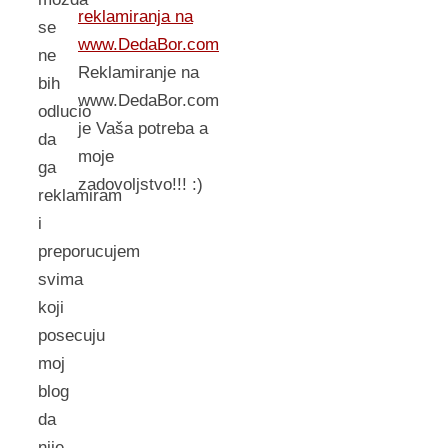
reklamiranja na
se
www.DedaBor.com
ne
Reklamiranje na
bih
www.DedaBor.com
odlucio
je Vaša potreba a
da
moje
ga
zadovoljstvo!!! :)
reklamiram
i
preporucujem
svima
koji
posecuju
moj
blog
da
nije