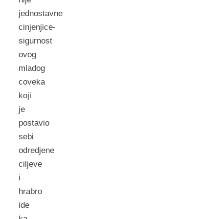
jednostavne
cinjenjice-
sigurnost
ovog
mladog
coveka
koji
je
postavio
sebi
odredjene
ciljeve
i
hrabro
ide
ka