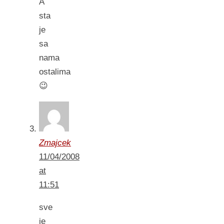
A
sta
je
sa
nama
ostalima
😉
Zmajcek
11/04/2008
at
11:51
sve
je