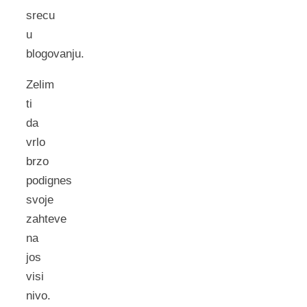
srecu
u
blogovanju.
Zelim
ti
da
vrlo
brzo
podignes
svoje
zahteve
na
jos
visi
nivo.