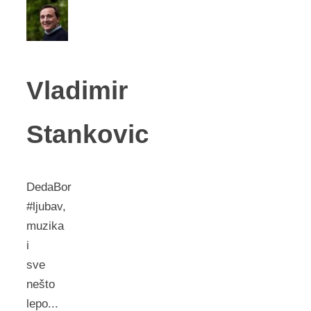
Vladimir
Stankovic
DedaBor
#ljubav,
muzika
i
sve
nešto
lepo...