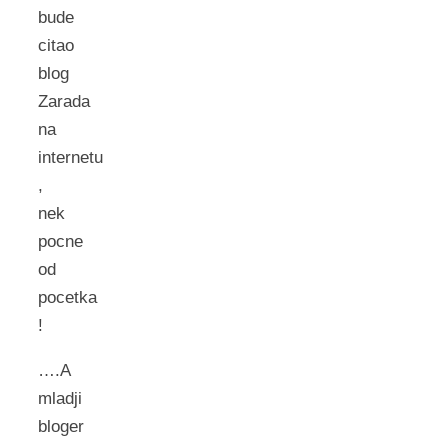
bude
citao
blog
Zarada
na
internetu
,
nek
pocne
od
pocetka
!
….A
mladji
bloger