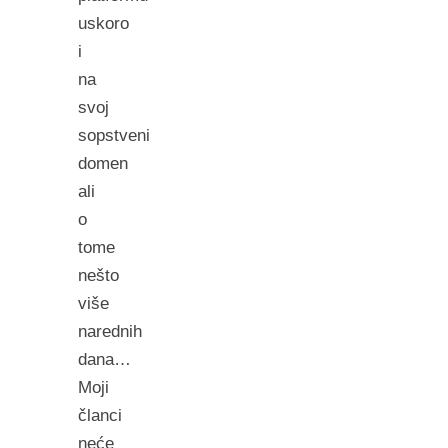
uskoro
i
na
svoj
sopstveni
domen
ali
o
tome
nešto
više
narednih
dana…
Moji
članci
neće