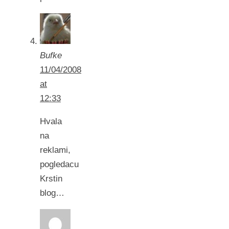
Bufke
11/04/2008
at
12:33
Hvala
na
reklami,
pogledacu
Krstin
blog…