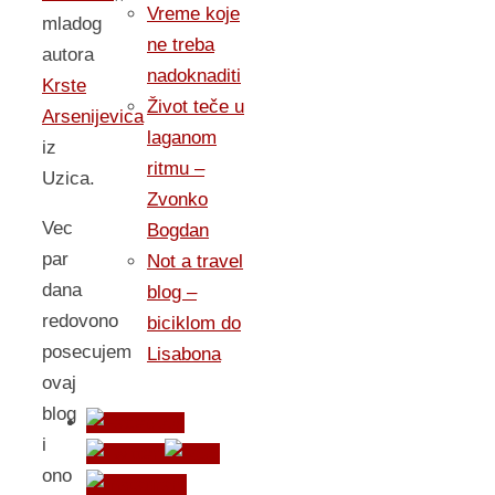
Vreme koje
mladog
ne treba
autora
nadoknaditi
Krste
Život teče u
Arsenijevica
laganom
iz
ritmu –
Uzica.
Zvonko
Vec
Bogdan
par
Not a travel
dana
blog –
redovono
biciklom do
posecujem
Lisabona
ovaj
blog
i
ono