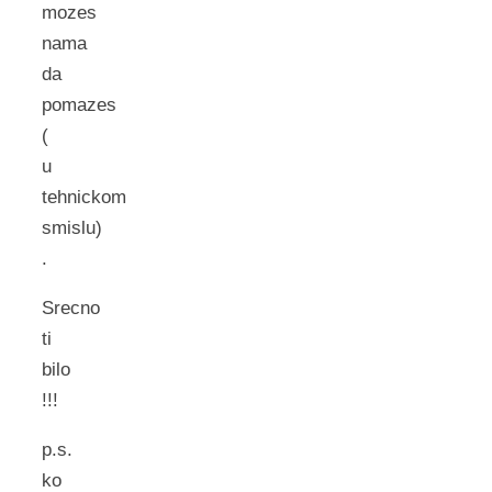
mozes
nama
da
pomazes
(
u
tehnickom
smislu)
.
Srecno
ti
bilo
!!!
p.s.
ko