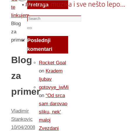
Pretraga
te
linkujem...
Search
Blog
for:
Search
za
primer
Poslednji
komentari
Blog
Rocket Goal
on
Kradem
za
ljubav
gotovye_iwMi
primer
on
“Od srca
sam darovao
Vladimir
sliku, nek’
Stankovic
maloj
10/04/2008
Zvezdani