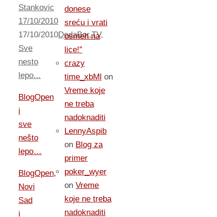
Stankovic
donese
17/10/2010
sreću i vrati
17/10/2010
DedaBor.TV
,
osmeh na
Sve
lice!”
nesto
crazy
lepo...
time_xbMl
on
Vreme koje
BlogOpen
ne treba
i
nadoknaditi
sve
LennyAspib
nešto
on
Blog za
lepo…
primer
poker_wyer
BlogOpen,
on
Vreme
Novi
koje ne treba
Sad
nadoknaditi
i