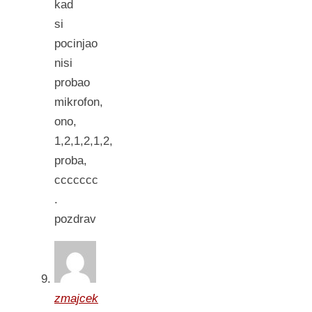
kad
si
pocinjao
nisi
probao
mikrofon,
ono,
1,2,1,2,1,2,
proba,
ccccccc
.
pozdrav
zmajcek