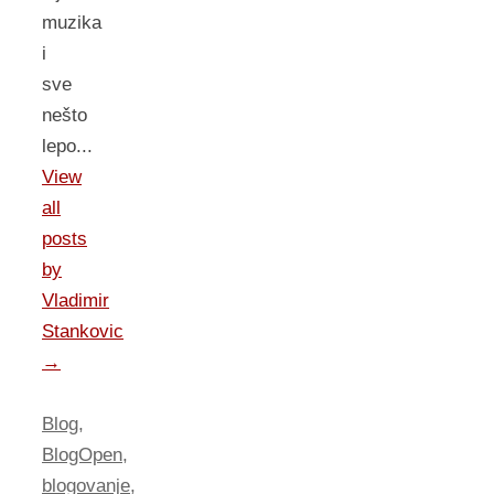
muzika
i
sve
nešto
lepo...
View
all
posts
by
Vladimir
Stankovic
→
Blog
,
BlogOpen
,
blogovanje
,