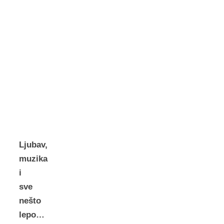
Ljubav,
muzika
i
sve
nešto
lepo…