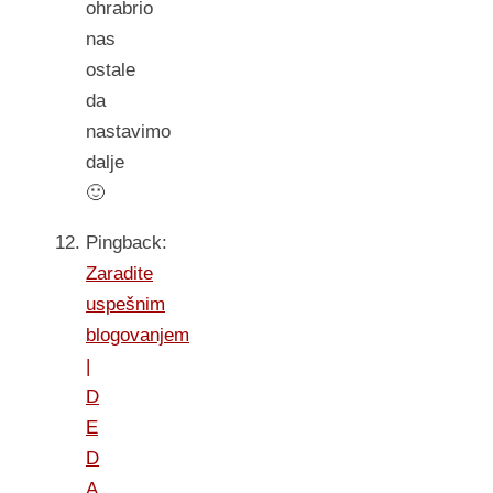
ohrabrio
nas
ostale
da
nastavimo
dalje
🙂
Pingback:
Zaradite
uspešnim
blogovanjem
|
D
E
D
A