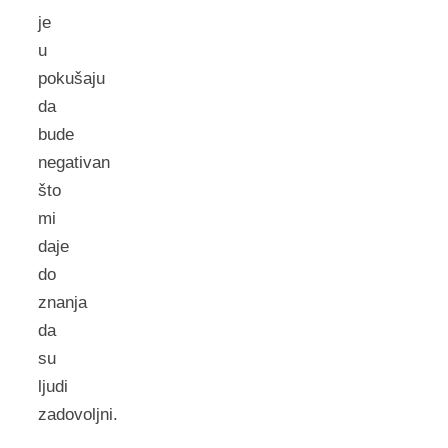
je
u
pokušaju
da
bude
negativan
što
mi
daje
do
znanja
da
su
ljudi
zadovoljni.