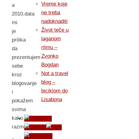
Vreme koje
a
ne treba
2010.data
nadoknaditi
mi
Život teče u
je
laganom
prilika
ritmu –
da
Zvonko
prezentujem
Bogdan
sebe
Not a travel
kroz
blog –
blogovanje
biciklom do
i
Lisabona
pokažem
svima
kako
razmišljam.