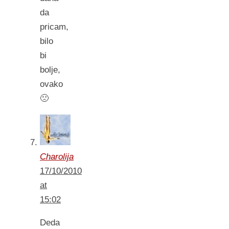
da
pricam,
bilo
bi
bolje,
ovako
🙁
Charolija
17/10/2010
at
15:02
Deda