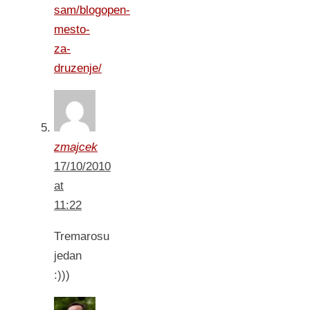
sam/blogopen-
mesto-
za-
druzenje/
zmajcek
17/10/2010
at
11:22
Tremarosu
jedan
:)))