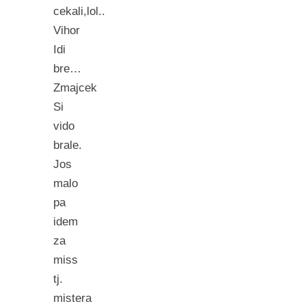
cekali,lol..
Vihor
Idi
bre…
Zmajcek
Si
vido
brale.
Jos
malo
pa
idem
za
miss
tj.
mistera