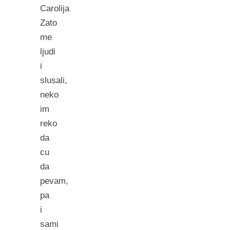
Carolija
Zato
me
ljudi
i
slusali,
neko
im
reko
da
cu
da
pevam,
pa
i
sami