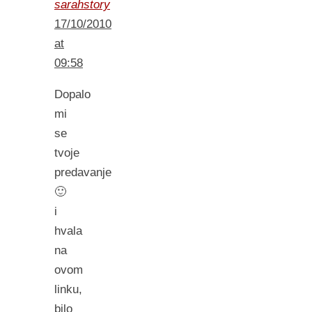
sarahstory
17/10/2010
at
09:58
Dopalo
mi
se
tvoje
predavanje
🙂
i
hvala
na
ovom
linku,
bilo