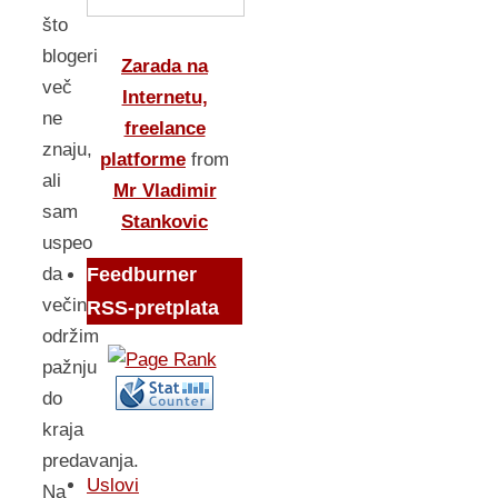
što
blogeri
Zarada na
več
Internetu,
ne
freelance
znaju,
platforme
from
ali
Mr Vladimir
sam
Stankovic
uspeo
Feedburner
da
večini
RSS-pretplata
održim
pažnju
do
kraja
predavanja.
Uslovi
Na