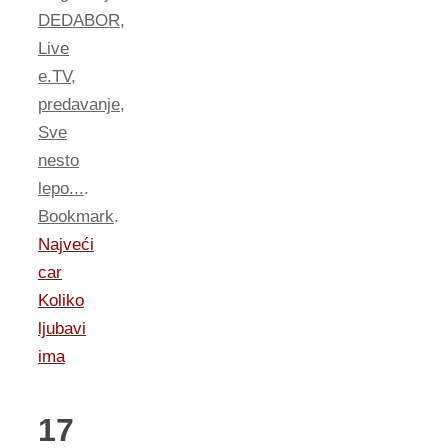
DEDABOR
,
Live
e.TV
,
predavanje
,
Sve
nesto
lepo...
.
Bookmark
.
Najveći
car
Koliko
ljubavi
ima
17