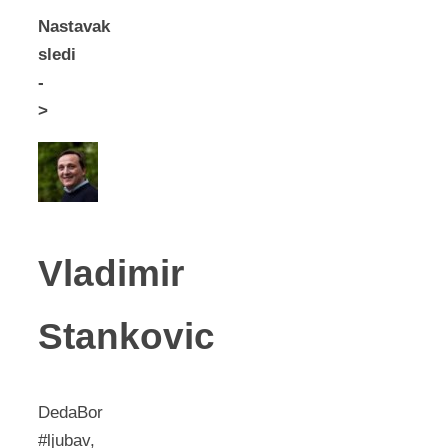
Nastavak
sledi
-
>
Vladimir
Stankovic
DedaBor
#ljubav,