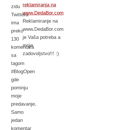
reklamiranja na
zidu
www.DedaBor.com
Twittera
Reklamiranje na
ima
www.DedaBor.com
preko
je Vaša potreba a
130
moje
komentara
zadovoljstvo!!! :)
sa
tagom
#BlogOpen
gde
pominju
moje
predavanje,
Samo
jedan
komentar