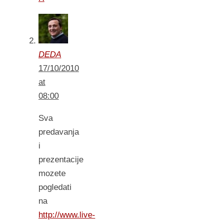
DEDA
17/10/2010
at
08:00
Sva
predavanja
i
prezentacije
mozete
pogledati
na
http://www.live-