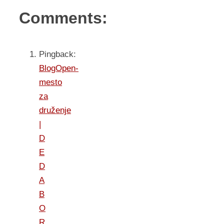
Comments:
Pingback:
BlogOpen-
mesto
za
druženje
|
D
E
D
A
B
O
R