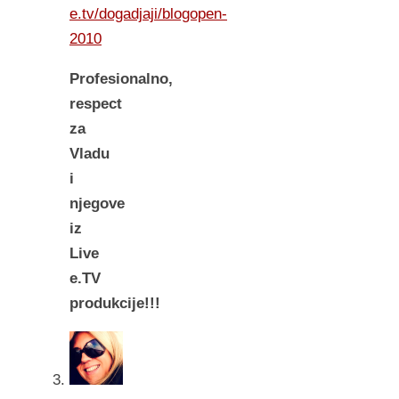
e.tv/dogadjaji/blogopen-
2010
Profesionalno,
respect
za
Vladu
i
njegove
iz
Live
e.TV
produkcije!!!