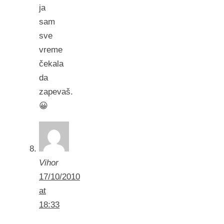
ja
sam
sve
vreme
čekala
da
zapevaš.
😀
Vihor
17/10/2010
at
18:33