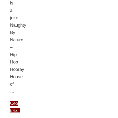
is
a
joke
Naughty
By
Nature
–
Hip
Hop
Hooray
House
of
…
Ceo
tekst