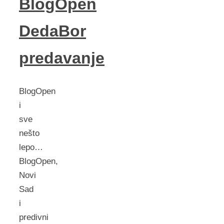
BlogOpen
DedaBor
predavanje
BlogOpen
i
sve
nešto
lepo…
BlogOpen,
Novi
Sad
i
predivni