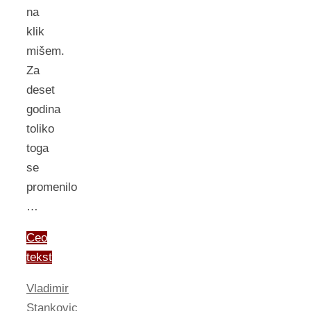
na
klik
mišem.
Za
deset
godina
toliko
toga
se
promenilo
…
Ceo
tekst
Vladimir
Stankovic