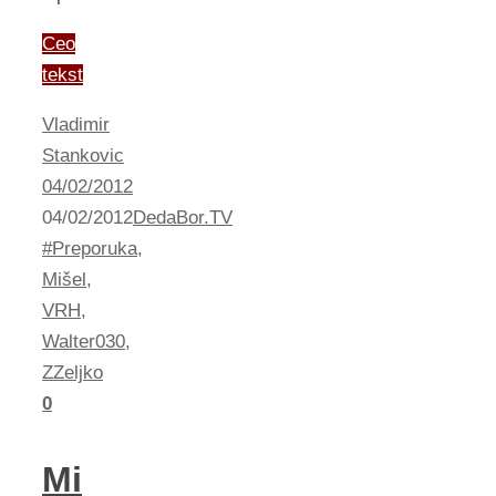
Ceo
tekst
Vladimir
Stankovic
04/02/2012
04/02/2012
DedaBor.TV
#Preporuka
,
Mišel
,
VRH
,
Walter030
,
ZZeljko
0
Mi