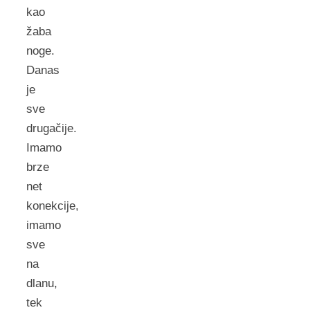
kao
žaba
noge.
Danas
je
sve
drugačije.
Imamo
brze
net
konekcije,
imamo
sve
na
dlanu,
tek