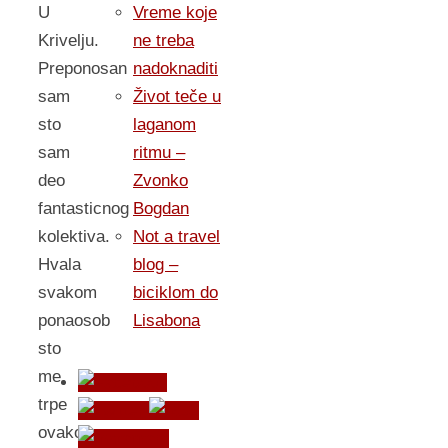
U
Vreme koje
Krivelju.
ne treba
Preponosan
nadoknaditi
sam
Život teče u
sto
laganom
sam
ritmu –
deo
Zvonko
fantasticnog
Bogdan
kolektiva.
Not a travel
Hvala
blog –
svakom
biciklom do
ponaosob
Lisabona
sto
me
trpe
ovako