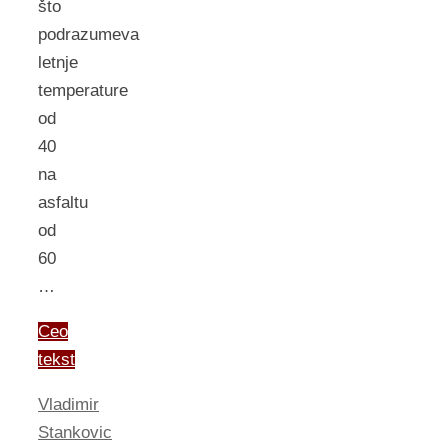
što
podrazumeva
letnje
temperature
od
40
na
asfaltu
od
60
…
Ceo
tekst
Vladimir
Stankovic