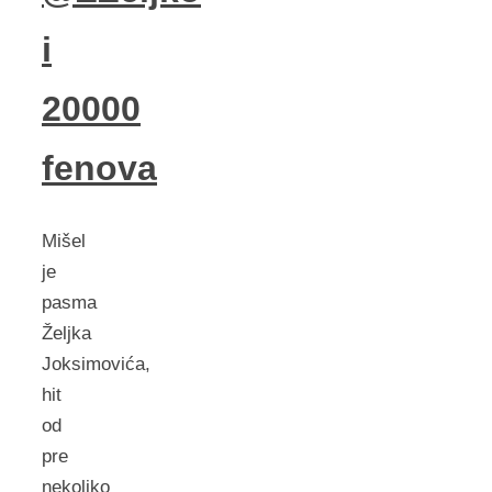
i
20000
fenova
Mišel
je
pasma
Željka
Joksimovića,
hit
od
pre
nekoliko