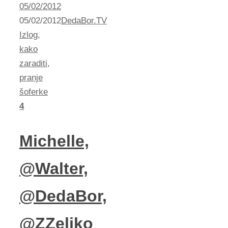
05/02/2012
05/02/2012
DedaBor.TV
Izlog
,
kako
zaraditi
,
pranje
šoferke
4
Michelle,
@Walter,
@DedaBor,
@ZZeljko