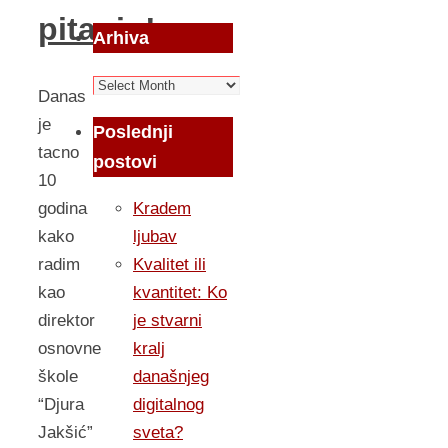
pitanju!
Arhiva
Arhiva
Danas
je
Poslednji
tacno
postovi
10
godina
Kradem
kako
ljubav
radim
Kvalitet ili
kao
kvantitet: Ko
direktor
je stvarni
osnovne
kralj
škole
današnjeg
“Djura
digitalnog
Jakšić”
sveta?