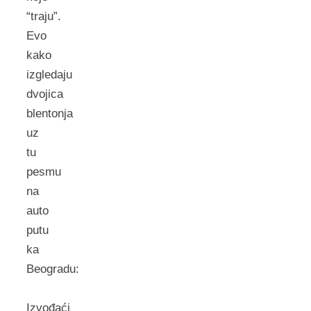
“traju”.
Evo
kako
izgledaju
dvojica
blentonja
uz
tu
pesmu
na
auto
putu
ka
Beogradu:
Izvođaći