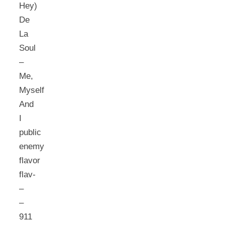
Hey)
De
La
Soul
–
Me,
Myself
And
I
public
enemy
flavor
flav-
–
–
911