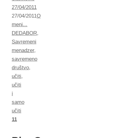
27/04/2011
27/04/2011
O
meni...
DEDABOR
,
Savremeni
menadzer
,
savremeno
društvo
,
učiti
,
učiti
i
samo
učiti
11