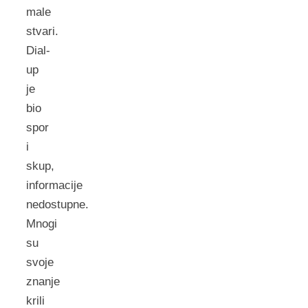
male
stvari.
Dial-
up
je
bio
spor
i
skup,
informacije
nedostupne.
Mnogi
su
svoje
znanje
krili