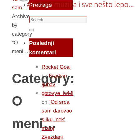
Pretraga
sam...
Archive
Search
by
for:
Search
category
"O
Poslednji
meni…"
komentari
Rocket Goal
Category:
on
Kradem
ljubav
gotovye_iwMi
O
on
“Od srca
sam darovao
meni…
sliku, nek’
maloj
Zvezdani