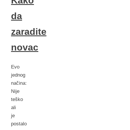
Kako
da
zaradite
novac
Evo
jednog
načina:
Nije
teško
ali
je
postalo