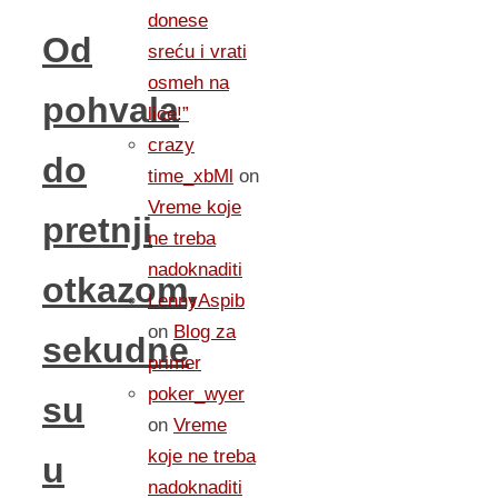
donese
Od
sreću i vrati
osmeh na
pohvala
lice!”
crazy
do
time_xbMl
on
Vreme koje
pretnji
ne treba
nadoknaditi
otkazom,
LennyAspib
on
Blog za
sekudne
primer
poker_wyer
su
on
Vreme
koje ne treba
u
nadoknaditi