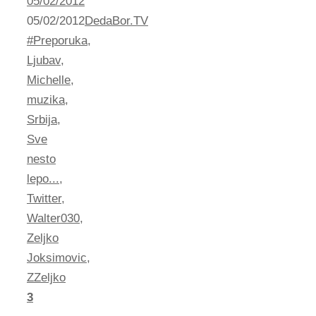
05/02/2012
05/02/2012
DedaBor.TV
#Preporuka
,
Ljubav
,
Michelle
,
muzika
,
Srbija
,
Sve
nesto
lepo...
,
Twitter
,
Walter030
,
Zeljko
Joksimovic
,
ZZeljko
3