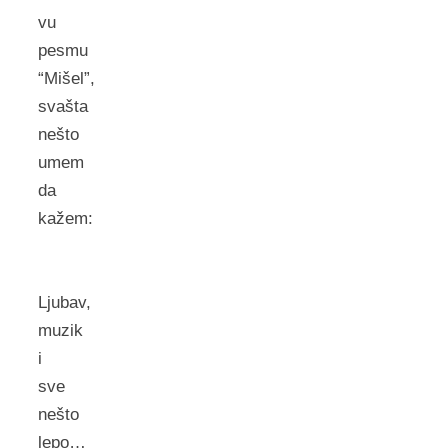
vu
pesmu
“Mišel”,
svašta
nešto
umem
da
kažem:
Ljubav,
muzik
i
sve
nešto
lepo…