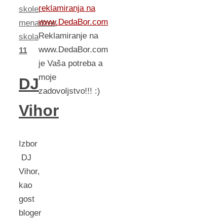
reklamiranja na
skole
,
www.DedaBor.com
menadzer
,
Reklamiranje na
skola
www.DedaBor.com
11
je Vaša potreba a
moje
DJ
zadovoljstvo!!! :)
Vihor
Izbor
DJ
Vihor,
kao
gost
bloger