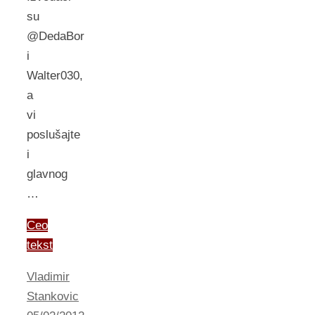
su
@DedaBor
i
Walter030,
a
vi
poslušajte
i
glavnog
…
Ceo
tekst
Vladimir
Stankovic