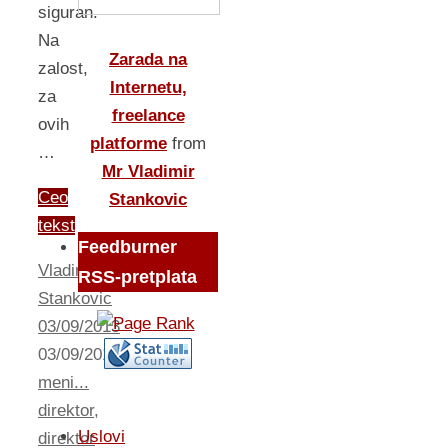
siguran.
Na
Zarada na
zalost,
Internetu,
za
freelance
ovih
platforme
from
…
Mr Vladimir
Ceo
Stankovic
tekst
Feedburner
Vladimir
RSS-pretplata
Stankovic
03/09/2013
03/09/2013
O
meni...
direktor
,
Uslovi
direktor