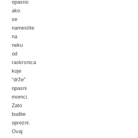
opasno
ako
se
namestite
na
neku
od
raskrsnica
koje
“drže”
opasni
momci.
Zato
budite
oprezni.
Ovaj