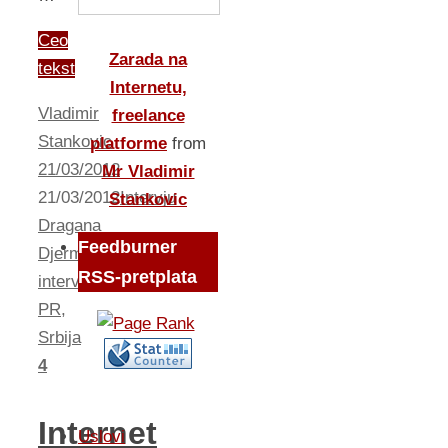
Ceo
Zarada na
tekst
Internetu,
Vladimir
freelance
Stankovic
platforme
from
21/03/2012
Mr Vladimir
21/03/2012
Intervju
Stankovic
Dragana
Feedburner
Djermanovic
,
RSS-pretplata
intervju
,
PR
,
Srbija
4
Internet
Uslovi