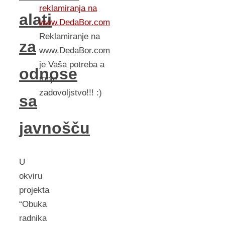
reklamiranja na
alati
www.DedaBor.com
Reklamiranje na
za
www.DedaBor.com
je Vaša potreba a
odnose
moje
zadovoljstvo!!! :)
sa
javnošču
U
okviru
projekta
“Obuka
radnika