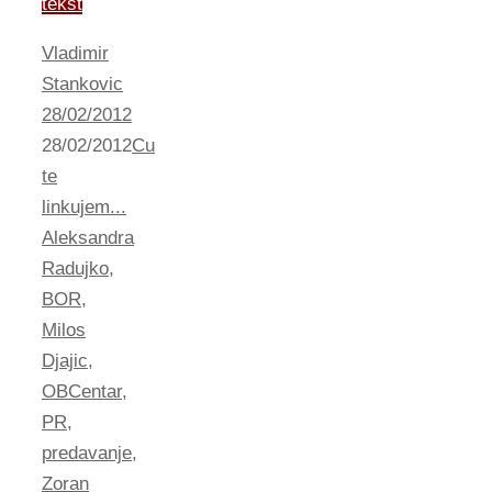
tekst
Vladimir
Stankovic
28/02/2012
28/02/2012
Cu
te
linkujem...
Aleksandra
Radujko
,
BOR
,
Milos
Djajic
,
OBCentar
,
PR
,
predavanje
,
Zoran