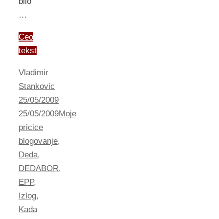
bilo
…
Ceo
tekst
Vladimir
Stankovic
25/05/2009
25/05/2009
Moje
pricice
blogovanje
,
Deda
,
DEDABOR
,
EPP
,
Izlog
,
Kada