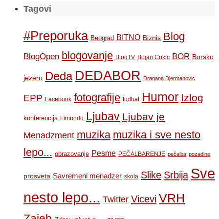
Tagovi
#Preporuka
Blog
BITNO
Biznis
Beograd
blogovanje
BOR
BlogOpen
Borsko
BlogTV
Bojan Cukic
DEDABOR
Deda
jezero
Dragana Djermanovic
Humor
fotografije
Izlog
EPP
Facebook
fudbal
Ljubav
Ljubav je
konferencija
Limundo
muzika
muzika i sve nesto
Menadzment
lepo...
Pesme
obrazovanje
PEČALBARENJE
pečalba
pozadine
Sve
Slike
Srbija
Savremeni menadzer
prosveta
skola
nesto lepo...
VRH
Vicevi
Twitter
Zajeb