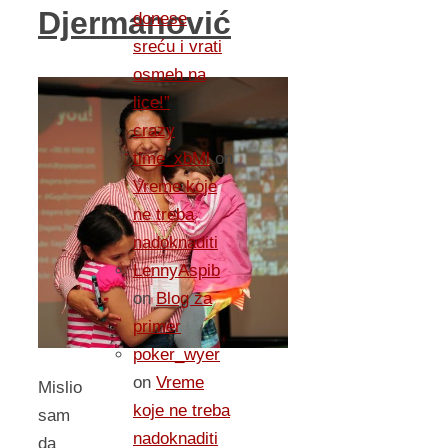
Djermanović
donese
sreću i vrati
osmeh na
lice!”
crazy
time_xbMl
on
Vreme koje
ne treba
nadoknaditi
LennyAspib
on
Blog za
primer
poker_wyer
on
Vreme
Mislio
koje ne treba
sam
nadoknaditi
da