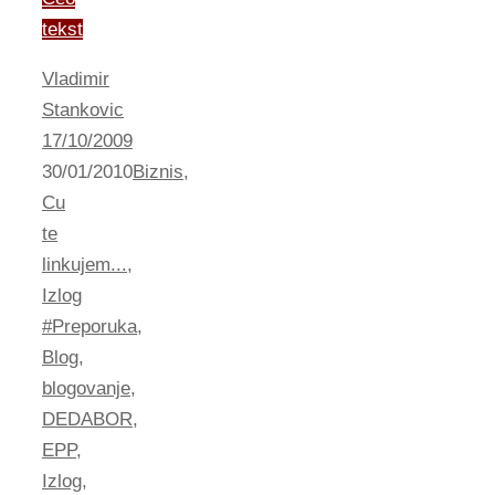
tekst
Vladimir
Stankovic
17/10/2009
30/01/2010
Biznis
,
Cu
te
linkujem...
,
Izlog
#Preporuka
,
Blog
,
blogovanje
,
DEDABOR
,
EPP
,
Izlog
,