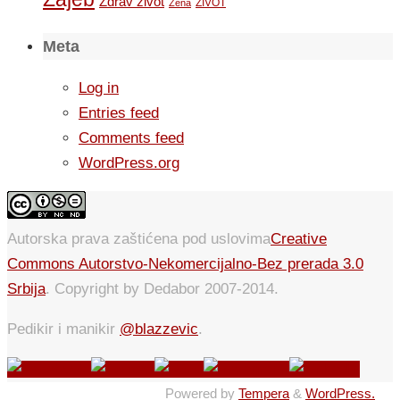
Zdrav zivot
ZIVOT
Zena
Meta
Log in
Entries feed
Comments feed
WordPress.org
Autorska prava zaštićena pod uslovima
Creative
Commons Autorstvo-Nekomercijalno-Bez prerada 3.0
Srbija
. Copyright by Dedabor 2007-2014.
Pedikir i manikir
@blazzevic
.
Powered by
Tempera
&
WordPress.