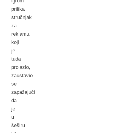
igrom
prilika
stručnjak
za
reklamu,
koji
je
tuda
prolazio,
zaustavio
se
zapažajući
da
je
u
šeširu