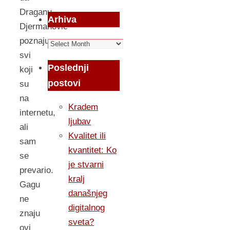
Draganu
Arhiva
Djermanović
poznaju
Arhiva
svi
Poslednji
koji
postovi
su
na
Kradem
internetu,
ljubav
ali
Kvalitet ili
sam
kvantitet: Ko
se
je stvarni
prevario.
kralj
Gagu
današnjeg
ne
digitalnog
znaju
sveta?
ovi