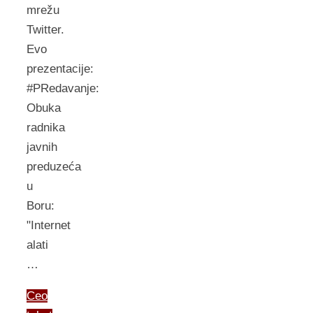
mrežu
Twitter.
Evo
prezentacije:
#PRedavanje:
Obuka
radnika
javnih
preduzeća
u
Boru:
"Internet
alati
…
Ceo