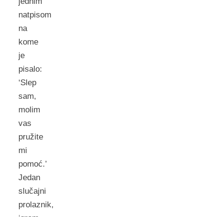
jednim
natpisom
na
kome
je
pisalo:
‘Slep
sam,
molim
vas
pružite
mi
pomoć.’
Jedan
slučajni
prolaznik,