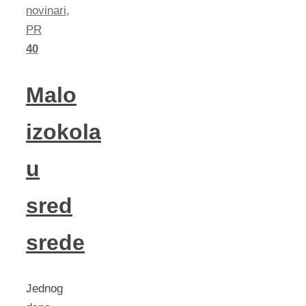
novinari
,
PR
40
Malo
izokola
u
sred
srede
Jednog