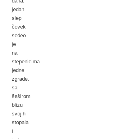
dana,
jedan
slepi
čovek
sedeo
je
na
stepenicima
jedne
zgrade,
sa
šeširom
blizu
svojih
stopala
i