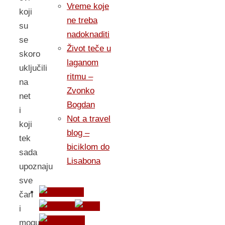
Vreme koje
koji
ne treba
su
nadoknaditi
se
Život teče u
skoro
laganom
uključili
ritmu –
na
Zvonko
net
Bogdan
i
Not a travel
koji
blog –
tek
biciklom do
sada
Lisabona
upoznaju
sve
čari
i
mogučnosti