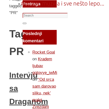
Pretraga
tagged
"PR"
Search
for:
Search
Tag:
Poslednji
komentari
PR
Rocket Goal
on
Kradem
ljubav
gotovye_iwMi
Intervju
on
“Od srca
sam darovao
sa
sliku, nek’
Draganom
maloj
Zvezdani