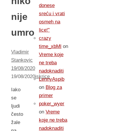
niko
donese
sreću i vrati
nije
osmeh na
umro
lice!”
crazy
time_xbMl
on
Vladimir
Vreme koje
Stankovic
ne treba
19/08/2020
nadoknaditi
19/08/2020
iskrice
LennyAspib
on
Blog za
Iako
primer
se
poker_wyer
ljudi
on
Vreme
često
koje ne treba
žale
nadoknaditi
na