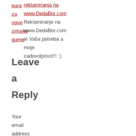
reklamiranja na
eura
www.DedaBor.com
za
Reklamiranje na
nove
www.DedaBor.com
zimske
je Vaša potreba a
gume
moje
zadovoljstvo!!! :)
Leave
a
Reply
Your
email
address