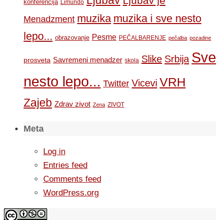
Ljubav
Ljubav je
konferencija
Limundo
muzika
muzika i sve nesto
Menadzment
lepo...
Pesme
obrazovanje
PEČALBARENJE
pečalba
pozadine
Sve
Slike
Srbija
Savremeni menadzer
prosveta
skola
nesto lepo...
VRH
Vicevi
Twitter
Zajeb
Zdrav zivot
ZIVOT
Zena
Meta
Log in
Entries feed
Comments feed
WordPress.org