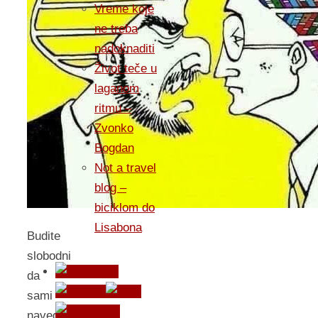
Vreme koje
ne treba
nadoknaditi
Život teče u
laganom
ritmu –
Zvonko
Bogdan
Not a travel
blog –
biciklom do
Lisabona
Budite
slobodni
da
sami
navedete