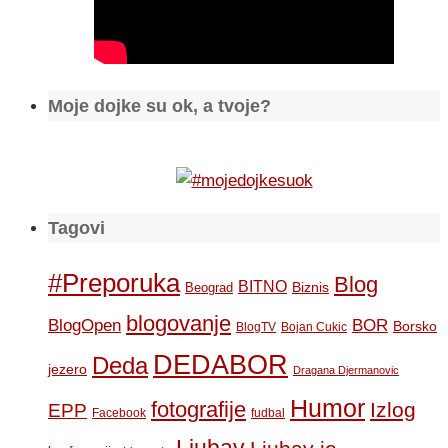
Moje dojke su ok, a tvoje?
Tagovi
#Preporuka
Blog
BITNO
Biznis
Beograd
blogovanje
BOR
BlogOpen
Borsko
BlogTV
Bojan Cukic
DEDABOR
Deda
jezero
Dragana Djermanovic
Humor
fotografije
Izlog
EPP
Facebook
fudbal