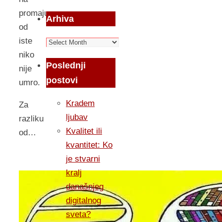
promaju,
Arhiva
od
iste
Arhiva
niko
Poslednji
nije
postovi
umro.
Kradem
Za
ljubav
razliku
Kvalitet ili
od…
kvantitet: Ko
je stvarni
kralj
današnjeg
digitalnog
sveta?