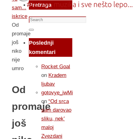
Pretraga
sam...
iskrice
Search
Od
for:
Search
promaje
još
Poslednji
niko
komentari
nije
Rocket Goal
umro
on
Kradem
ljubav
Od
gotovye_iwMi
on
“Od srca
promaje
sam darovao
sliku, nek’
još
maloj
Zvezdani