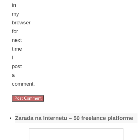
in
my
browser
for
next
time
I
post
a
comment.
Zarada na Internetu – 50 freelance platforme