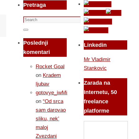
Pretraga
Search
for:
Search
Poslednji
Linkedin
komentari
Mr Vladimir
Rocket Goal
Stankovic
on
Kradem
Zarada na
ljubav
Internetu, 50
gotovye_iwMi
on
“Od srca
freelance
sam darovao
platforme
sliku, nek’
maloj
Zvezdani