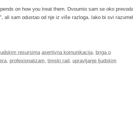
 depends on how you treat them. Dvoumio sam se oko prevod
ti”, ali sam odustao od nje iz više razloga. Iako bi svi razumel
ljudskim resursima
asertivna komunikacija
,
briga o
era
,
profesionalizam
,
timski rad
,
upravljanje ljudskim