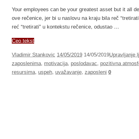
Your employees can be your greatest asset but it all
ove rečenice, jer bi u naslovu na kraju bila reč “tretira
reć “tretirati” u kontekstu rečenice, odustao …
Ceo tekst
Vladimir Stankovic
14/05/2019
14/05/2019
Upravljanje 
zaposlenima
,
motivacija
,
poslodavac
,
pozitivna atmosf
resursima
,
uspeh
,
uvažavanje
,
zaposleni
0