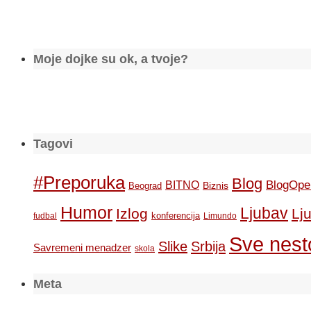
Moje dojke su ok, a tvoje?
Tagovi
#Preporuka
Blog
BlogOpe
BITNO
Biznis
Beograd
Humor
Ljubav
Izlog
Lj
konferencija
fudbal
Limundo
Sve nesto
Slike
Srbija
Savremeni menadzer
skola
Meta