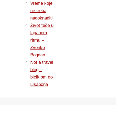
Vreme koje
ne treba
nadoknaditi
Život teče u
laganom
ritmu –
Zvonko
Bogdan
Not a travel
blog –
biciklom do
Lisabona