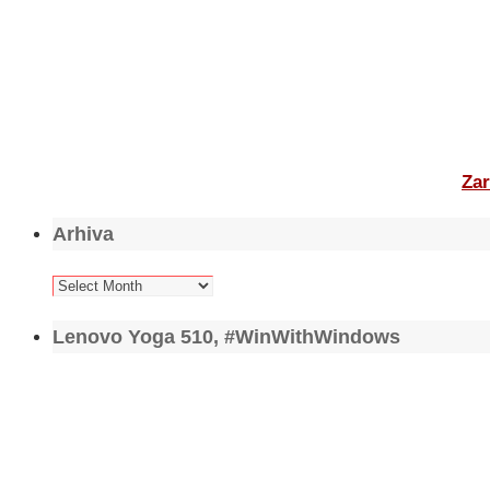
Zar
Arhiva
Arhiva
Lenovo Yoga 510, #WinWithWindows