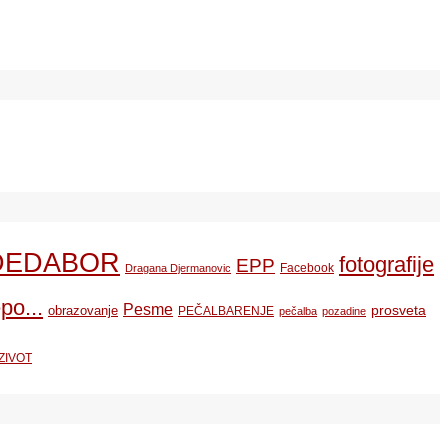
DEDABOR
fotografije
EPP
Facebook
Dragana Djermanovic
po...
Pesme
prosveta
obrazovanje
PEČALBARENJE
pečalba
pozadine
ZIVOT