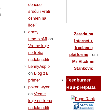
donese
a
sreću i vrati
i
osmeh na
lice!”
crazy
Zarada na
time_xbMl
on
Internetu,
Vreme koje
freelance
ne treba
platforme
from
nadoknaditi
Mr Vladimir
LennyAspib
Stankovic
on
Blog za
Feedburner
primer
poker_wyer
RSS-pretplata
on
Vreme
koje ne treba
nadoknaditi