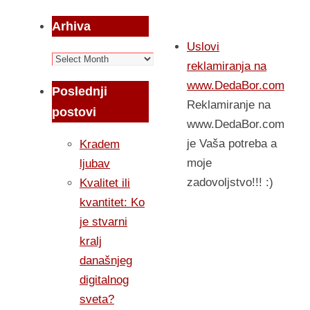
Arhiva
Uslovi
Arhiva
reklamiranja na
www.DedaBor.com
Poslednji
Reklamiranje na
postovi
www.DedaBor.com
je Vaša potreba a
Kradem
moje
ljubav
zadovoljstvo!!! :)
Kvalitet ili
kvantitet: Ko
je stvarni
kralj
današnjeg
digitalnog
sveta?