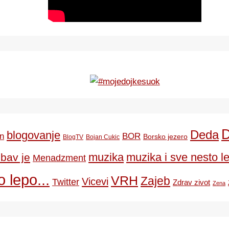
Deda
blogovanje
BOR
n
Borsko jezero
BlogTV
Bojan Cukic
ubav je
muzika
muzika i sve nesto le
Menadzment
 lepo...
VRH
Zajeb
Vicevi
Twitter
Zdrav zivot
Zena