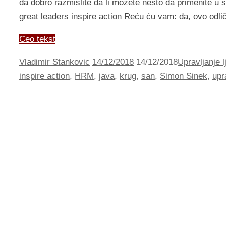
da dobro razmislite da li možete nešto da primenite 
great leaders inspire action Reću ću vam: da, ovo odli
Ceo tekst
Vladimir Stankovic
14/12/2018
14/12/2018
Upravljanje 
inspire action
,
HRM
,
java
,
krug
,
san
,
Simon Sinek
,
upr