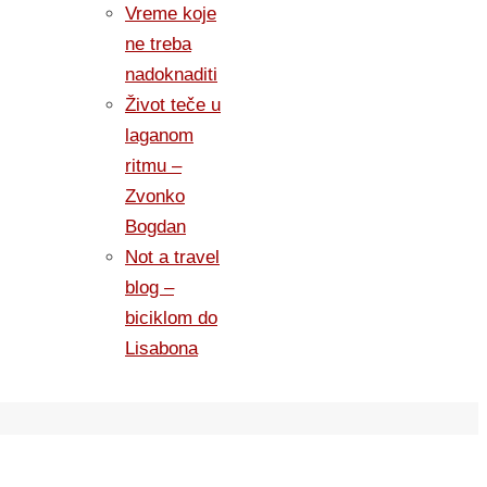
Vreme koje
ne treba
nadoknaditi
Život teče u
laganom
ritmu –
Zvonko
Bogdan
Not a travel
blog –
biciklom do
Lisabona