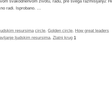
u svom svakodnenvom životu, radu, pre svega razmišljanju: 
čno radi. Isprobano. …
ljudskim resursima
circle
,
Golden circle
,
How great leaders
avljanje ljudskim resursima
,
Zlatni krug
1