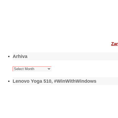
Zar
Arhiva
Arhiva
Lenovo Yoga 510, #WinWithWindows