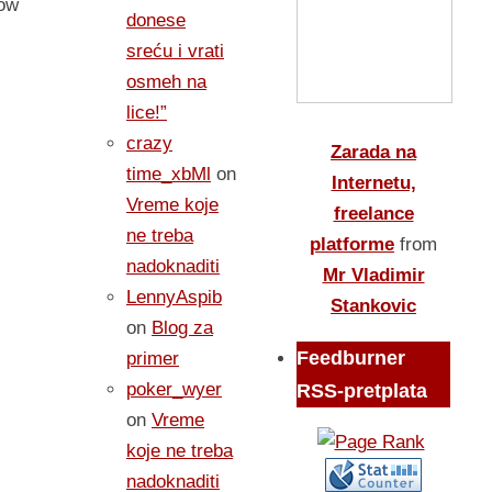
How
donese
sreću i vrati
osmeh na
lice!”
crazy
Zarada na
time_xbMl
on
Internetu,
Vreme koje
freelance
ne treba
platforme
from
nadoknaditi
Mr Vladimir
LennyAspib
Stankovic
on
Blog za
Feedburner
primer
poker_wyer
RSS-pretplata
on
Vreme
koje ne treba
nadoknaditi