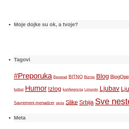
Moje dojke su ok, a tvoje?
Tagovi
#Preporuka
Blog
BlogOpe
BITNO
Biznis
Beograd
Humor
Ljubav
Izlog
Lj
konferencija
fudbal
Limundo
Sve nesto
Slike
Srbija
Savremeni menadzer
skola
Meta