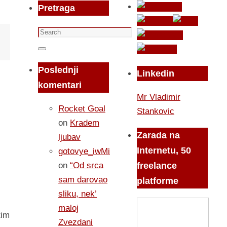
Pretraga
Search
for:
Search
Poslednji
Linkedin
komentari
Mr Vladimir
Rocket Goal
Stankovic
on
Kradem
Zarada na
ljubav
Internetu, 50
gotovye_iwMi
on
“Od srca
freelance
sam darovao
platforme
sliku, nek’
maloj
tim
Zvezdani