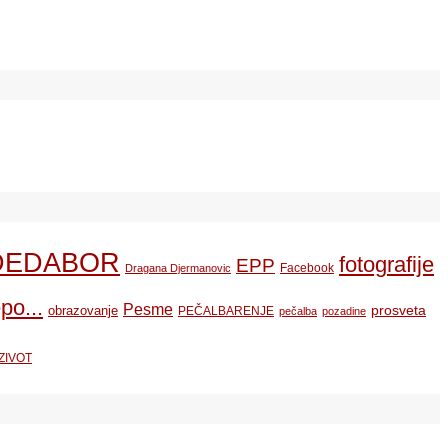
DEDABOR
fotografije
EPP
Facebook
Dragana Djermanovic
po...
Pesme
prosveta
obrazovanje
PEČALBARENJE
pečalba
pozadine
ZIVOT