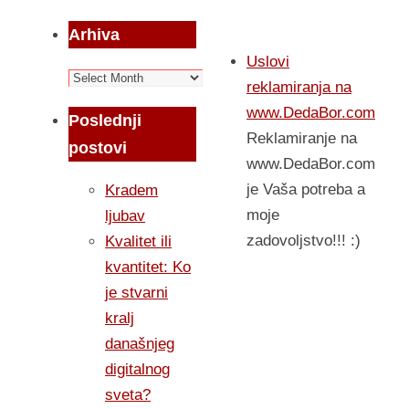
Arhiva
Uslovi
Arhiva
reklamiranja na
www.DedaBor.com
Poslednji
Reklamiranje na
postovi
www.DedaBor.com
je Vaša potreba a
Kradem
moje
ljubav
zadovoljstvo!!! :)
Kvalitet ili
kvantitet: Ko
je stvarni
kralj
današnjeg
digitalnog
sveta?