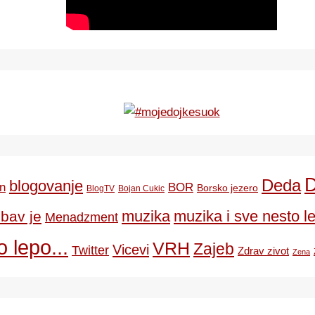
Deda
blogovanje
BOR
n
Borsko jezero
BlogTV
Bojan Cukic
ubav je
muzika
muzika i sve nesto le
Menadzment
 lepo...
VRH
Zajeb
Vicevi
Twitter
Zdrav zivot
Zena