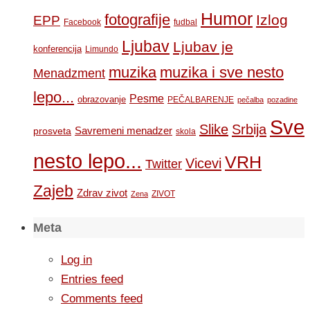
Humor
fotografije
Izlog
EPP
Facebook
fudbal
Ljubav
Ljubav je
konferencija
Limundo
muzika
muzika i sve nesto
Menadzment
lepo...
Pesme
obrazovanje
PEČALBARENJE
pečalba
pozadine
Sve
Slike
Srbija
Savremeni menadzer
prosveta
skola
nesto lepo...
VRH
Vicevi
Twitter
Zajeb
Zdrav zivot
ZIVOT
Zena
Meta
Log in
Entries feed
Comments feed