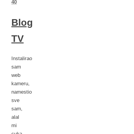
40
Blog
TV
Instalirao
sam
web
kameru,
namestio
sve
sam,
alal
mi
cuka