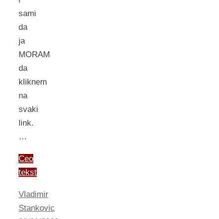
sami
da
ja
MORAM
da
kliknem
na
svaki
link.
…
Ceo
tekst
Vladimir
Stankovic