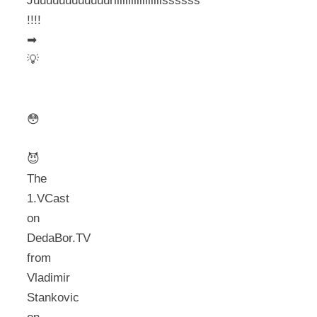
Juuuuuuuuuuuuriiiiiiiiiiiiiiiiissssss
!!!!
➡
💡
😳
😈
The
1.VCast
on
DedaBor.TV
from
Vladimir
Stankovic