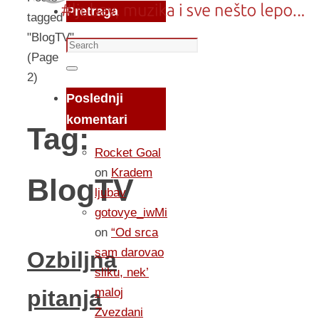
Pretraga
tagged
"BlogTV"
Search
(Page
for:
Search
2)
Poslednji
komentari
Tag:
Rocket Goal
on
Kradem
BlogTV
ljubav
gotovye_iwMi
on
“Od srca
sam darovao
Ozbiljna
sliku, nek’
maloj
pitanja
Zvezdani