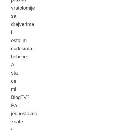
vratolomije
sa
drajverima
i
ostalim
cudesima…
hehehe..
A
sta
ce
mi
BlogTV?
Pa
jednostavno,
znate
i