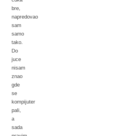
bre,
napredovao
sam
samo
tako.
Do
juce
nisam
znao
gde
se
kompijuter
pali,
a
sada
pravim