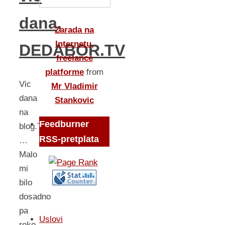
dana,
Zarada na
Internetu,
DEDABOR.TV
freelance
platforme
from
Vic
Mr Vladimir
dana
Stankovic
na
Feedburner
blog.TV
RSS-pretplata
…
Malo
mi
bilo
dosadno
pa
Uslovi
reko