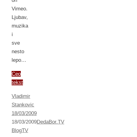
on
Vimeo.
Ljubav,
muzika
i
sve
nesto
lepo…
Ceo
tekst
Vladimir
Stankovic
18/03/2009
18/03/2009
DedaBor.TV
BlogTV