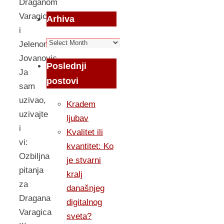
Draganom
Varagicem
Arhiva
i
Arhiva
Jelenom
Jovanovic.
Poslednji
Ja
postovi
sam
uzivao,
Kradem
uzivajte
ljubav
i
Kvalitet ili
vi:
kvantitet: Ko
Ozbiljna
je stvarni
pitanja
kralj
za
današnjeg
Dragana
digitalnog
Varagica
sveta?