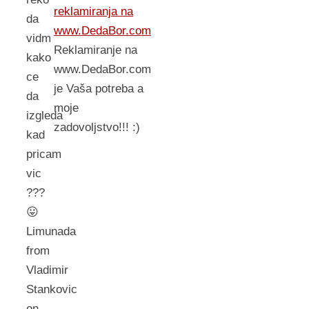
reklamiranja na
da
www.DedaBor.com
vidm
Reklamiranje na
kako
www.DedaBor.com
ce
je Vaša potreba a
da
moje
izgleda
zadovoljstvo!!! :)
kad
pricam
vic
???
😛
Limunada
from
Vladimir
Stankovic
on