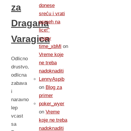
za
donese
sreću i vrati
Dragana
osmeh na
lice!”
Varagica
crazy
time_xbMl
on
Vreme koje
Odlicno
ne treba
drustvo,
nadoknaditi
odlicna
LennyAspib
zabava
on
Blog za
i
primer
naravno
poker_wyer
lep
on
Vreme
vcast
koje ne treba
sa
nadoknaditi