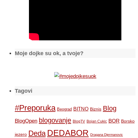
Moje dojke su ok, a tvoje?
Tagovi
#Preporuka
Blog
BITNO
Biznis
Beograd
blogovanje
BOR
BlogOpen
Borsko
BlogTV
Bojan Cukic
DEDABOR
Deda
jezero
Dragana Djermanovic