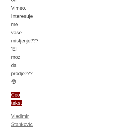
Vimeo.
Interesuje
me
vase
misljenje???
‘El
moz’
da
prodje???
😳
Ceo
tekst
Vladimir
Stankovic