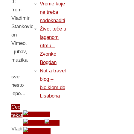
!!!
Vreme koje
from
ne treba
Vladimir
nadoknaditi
Stankovic
Život teče u
on
laganom
Vimeo.
ritmu –
Ljubav,
Zvonko
muzika
Bogdan
i
Not a travel
sve
blog –
nesto
biciklom do
lepo…
Lisabona
Ceo
tekst
Vladimir