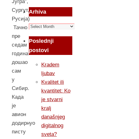
Jугра”,
Сургут,
Arhiva
Русиjа)
Arhiva
Тачно
пре
Poslednji
седам
postovi
година
дошао
Kradem
сам
ljubav
у
Kvalitet ili
Сибир.
kvantitet: Ko
Када
je stvarni
je
kralj
авион
današnjeg
додирнуо
digitalnog
писту
sveta?