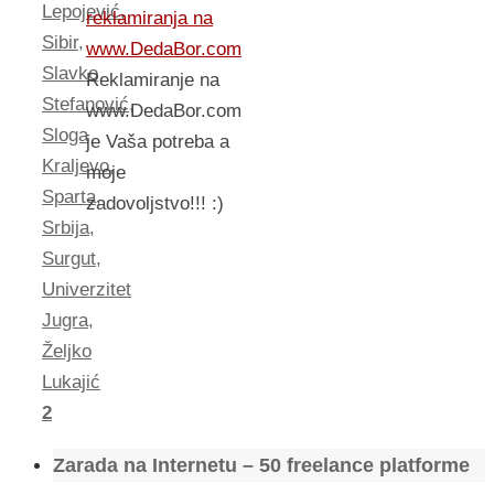
Lepojević
,
reklamiranja na
Sibir
,
www.DedaBor.com
Slavko
Reklamiranje na
Stefanović
,
www.DedaBor.com
Sloga
je Vaša potreba a
Kraljevo
,
moje
Sparta
,
zadovoljstvo!!! :)
Srbija
,
Surgut
,
Univerzitet
Jugra
,
Željko
Lukajić
2
Zarada na Internetu – 50 freelance platforme