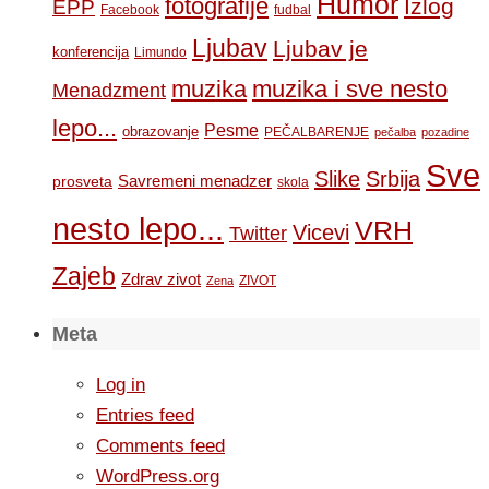
Humor
fotografije
Izlog
EPP
Facebook
fudbal
Ljubav
Ljubav je
konferencija
Limundo
muzika
muzika i sve nesto
Menadzment
lepo...
Pesme
obrazovanje
PEČALBARENJE
pečalba
pozadine
Sve
Slike
Srbija
Savremeni menadzer
prosveta
skola
nesto lepo...
VRH
Vicevi
Twitter
Zajeb
Zdrav zivot
ZIVOT
Zena
Meta
Log in
Entries feed
Comments feed
WordPress.org