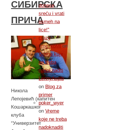
СИБИРСКА
donese
sreću i vrati
ПРИЧА
osmeh na
lice!”
crazy
time_xbMl
on
Vreme koje
ne treba
nadoknaditi
LennyAspib
on
Blog za
Никола
primer
Лепоjевић (капитен
poker_wyer
Кошаркашког
on
Vreme
клуба
koje ne treba
“Универзитет
nadoknaditi