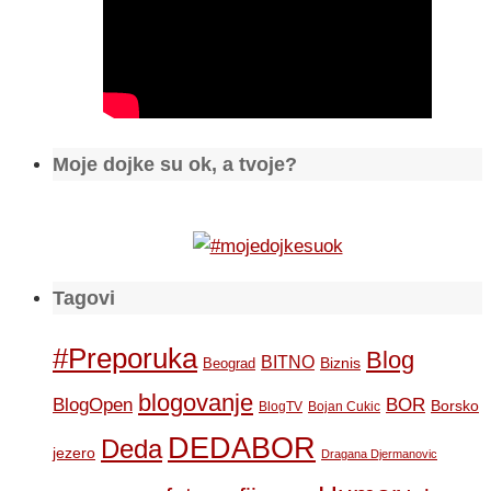
Moje dojke su ok, a tvoje?
Tagovi
#Preporuka
Blog
BITNO
Biznis
Beograd
blogovanje
BOR
BlogOpen
Borsko
BlogTV
Bojan Cukic
DEDABOR
Deda
jezero
Dragana Djermanovic