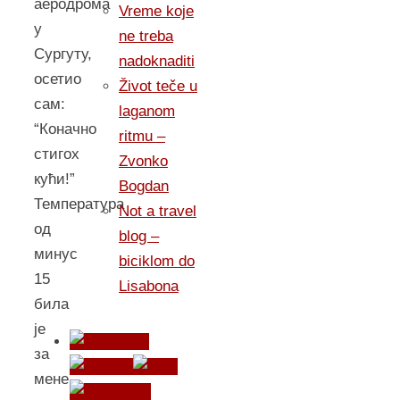
аеродрома
Vreme koje
у
ne treba
Сургуту,
nadoknaditi
осетио
Život teče u
сам:
laganom
“Коначно
ritmu –
стигох
Zvonko
кући!”
Bogdan
Температура
Not a travel
од
blog –
минус
biciklom do
15
Lisabona
била
jе
за
мене