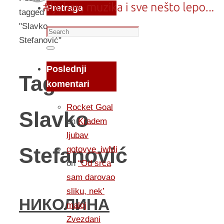
Pretraga
tagged
"Slavko
Search
Stefanović"
for:
Search
Poslednji
Tag:
komentari
Rocket Goal
Slavko
on
Kradem
ljubav
Stefanović
gotovye_iwMi
on
“Od srca
sam darovao
sliku, nek’
НИКОЛИНА
maloj
Zvezdani