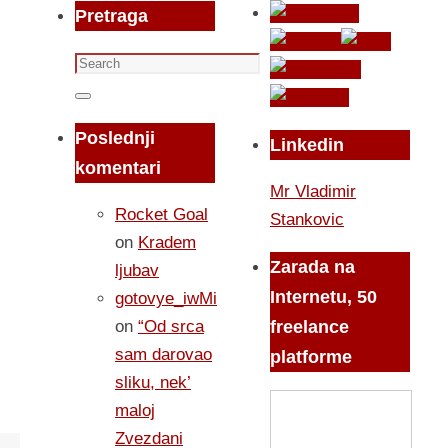
Pretraga
Search
for:
Search
Poslednji
Linkedin
komentari
Mr Vladimir
Rocket Goal
Stankovic
on
Kradem
Zarada na
ljubav
Internetu, 50
gotovye_iwMi
on
“Od srca
freelance
sam darovao
platforme
sliku, nek’
maloj
Zvezdani