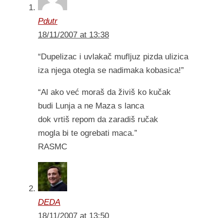
Pdutr
18/11/2007 at 13:38
“Dupelizac i uvlakač mufljuz pizda ulizica
iza njega otegla se nadimaka kobasica!”
“Al ako već moraš da živiš ko kučak
budi Lunja a ne Maza s lanca
dok vrtiš repom da zaradiš ručak
mogla bi te ogrebati maca.”
RASMC
DEDA
18/11/2007 at 13:50