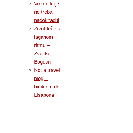
Vreme koje
ne treba
nadoknaditi
Život teče u
laganom
ritmu –
Zvonko
Bogdan
Not a travel
blog –
biciklom do
Lisabona