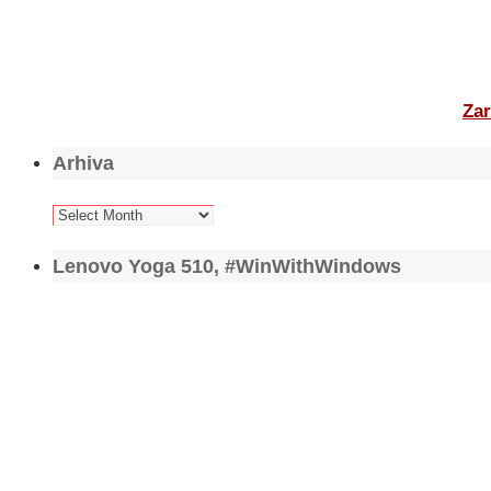
Zar
Arhiva
Arhiva
Lenovo Yoga 510, #WinWithWindows