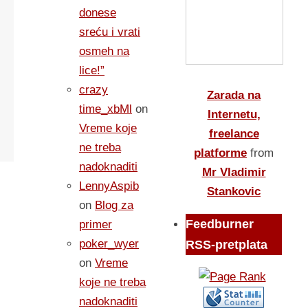
donese
sreću i vrati
osmeh na
lice!”
crazy
Zarada na
time_xbMl
on
Internetu,
Vreme koje
freelance
ne treba
platforme
from
nadoknaditi
Mr Vladimir
LennyAspib
Stankovic
on
Blog za
Feedburner
primer
poker_wyer
RSS-pretplata
on
Vreme
koje ne treba
nadoknaditi