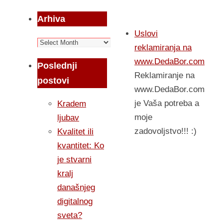
Arhiva
Uslovi
Arhiva
reklamiranja na
www.DedaBor.com
Poslednji
Reklamiranje na
postovi
www.DedaBor.com
je Vaša potreba a
Kradem
moje
ljubav
zadovoljstvo!!! :)
Kvalitet ili
kvantitet: Ko
je stvarni
kralj
današnjeg
digitalnog
sveta?