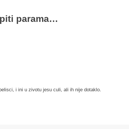
upiti parama…
isci, i ini u zivotu jesu culi, ali ih nije dotaklo.