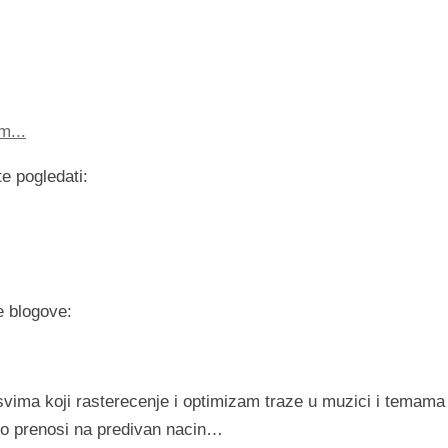
m...
e pogledati:
 blogove:
svima koji rasterecenje i optimizam traze u muzici i temama
 to prenosi na predivan nacin…