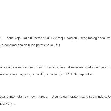
aju… Zena koja ulaže izuzetan trud u kreiranju i vodjenju svog malog čeda. Ve
 iako ponekad zna da bude pateticna,lol 😛 )
te da cete nauciti nesto novo , korisno i lepo. A najlepse u celoj prici je sto
nikako polupuna, poluprazna ili prazna,lol…). EKSTRA preporuka!!
 kada je interneta i svih ovih mreza… Blog kojeg morate imati u svom rideru. 
r,lol 😛 )…