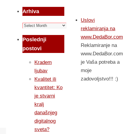
Arhiva
Uslovi
Arhiva
reklamiranja na
www.DedaBor.com
Poslednji
Reklamiranje na
postovi
www.DedaBor.com
je Vaša potreba a
Kradem
moje
ljubav
zadovoljstvo!!! :)
Kvalitet ili
kvantitet: Ko
je stvarni
kralj
današnjeg
digitalnog
sveta?