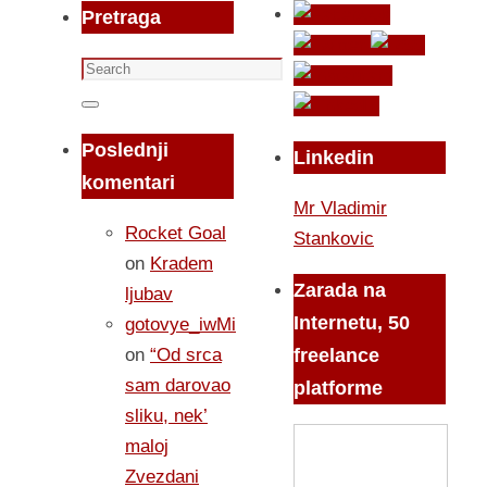
Pretraga
Search
for:
Search
Poslednji
Linkedin
komentari
Mr Vladimir
Rocket Goal
Stankovic
on
Kradem
Zarada na
ljubav
Internetu, 50
gotovye_iwMi
on
“Od srca
freelance
sam darovao
platforme
sliku, nek’
maloj
Zvezdani