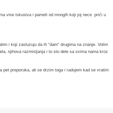
ima vise iskustva i pameti od mnogih koji joj nece prići u
tim i koji zasluzuju da ih “dam” drugima na znanje. Volim
ela, njihova razmisljanja i to sto dele sa svima nama kroz
a pet preporuka, ali se drzim toga i radujem kad se vratim