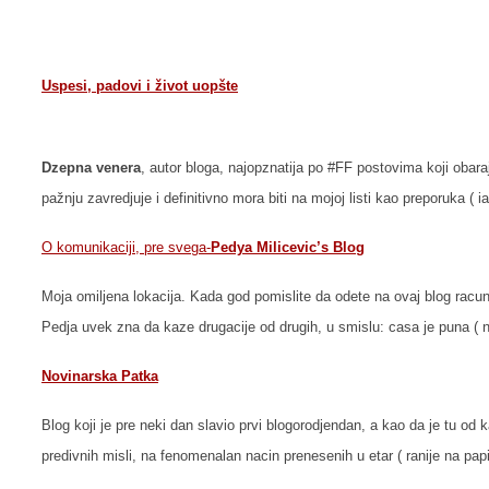
Uspesi, padovi i život uopšte
Dzepna venera
, autor bloga, najopznatija po #FF postovima koji obar
pažnju zavredjuje i definitivno mora biti na mojoj listi kao preporuka (
O komunikaciji, pre svega-
Pedya Milicevic’s Blog
Moja omiljena lokacija. Kada god pomislite da odete na ovaj blog racunaj
Pedja uvek zna da kaze drugacije od drugih, u smislu: casa je puna ( 
Novinarska Patka
Blog koji je pre neki dan slavio prvi blogorodjendan, a kao da je tu od
predivnih misli, na fenomenalan nacin prenesenih u etar ( ranije na papi