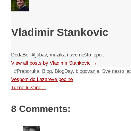
Vladimir Stankovic
DedaBor #ljubav, muzika i sve nešto lepo...
View all posts by Vladimir Stankovic
→
#Preporuka
,
Blog
,
BlogDay
,
blogovanje
,
Sve nesto lep
Vespom do Lazareve pecine
Tuzne li istine…
8 Comments: