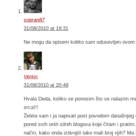
sopran87
31/08/2010 at 19:31
Ne mogu da opisem koliko sam odusevljen ovom 
Verkic
31/08/2010 at 20:49
Hvala Deda, koliko se ponosim što se nalazim m
srca!!!
Želela sam i ja napisati post povodom današnjeg 
pored svih onih silnih blogova koje čitam i pratim
način, kako onda izdvojiti tako mali broj njih? Ma