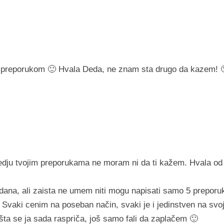
preporukom 🙂 Hvala Deda, ne znam sta drugo da kazem! 
edju tvojim preporukama ne moram ni da ti kažem. Hvala od
dana, ali zaista ne umem niti mogu napisati samo 5 preporu
. Svaki cenim na poseban način, svaki je i jedinstven na svo
 šta se ja sada raspriča, još samo fali da zaplačem 🙂