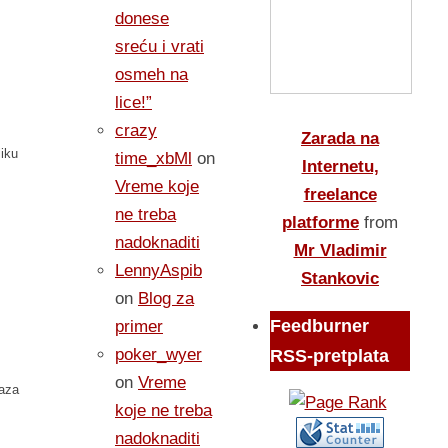
donese
sreću i vrati
osmeh na
lice!”
crazy
Zarada na
liku
time_xbMl
on
Internetu,
Vreme koje
freelance
ne treba
platforme
from
nadoknaditi
Mr Vladimir
LennyAspib
Stankovic
on
Blog za
Feedburner
primer
poker_wyer
RSS-pretplata
on
Vreme
Oaza
koje ne treba
nadoknaditi