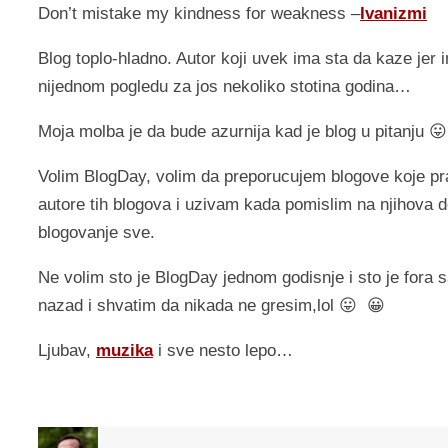
Don’t mistake my kindness for weakness –
Ivanizmi
Blog toplo-hladno. Autor koji uvek ima sta da kaze jer 
nijednom pogledu za jos nekoliko stotina godina…
Moja molba je da bude azurnija kad je blog u pitanju 😛
Volim BlogDay, volim da preporucujem blogove koje pra
autore tih blogova i uzivam kada pomislim na njihova d
blogovanje sve.
Ne volim sto je BlogDay jednom godisnje i sto je fora s
nazad i shvatim da nikada ne gresim,lol 😛 😀
Ljubav,
muzika
i sve nesto lepo…