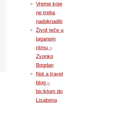
Vreme koje
ne treba
nadoknaditi
Život teče u
laganom
ritmu –
Zvonko
Bogdan
Not a travel
blog –
biciklom do
Lisabona