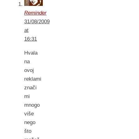
Reminder
31/08/2009
at
16:31
Hvala
na
ovoj
reklami
znači
mi
mnogo
više
nego
što