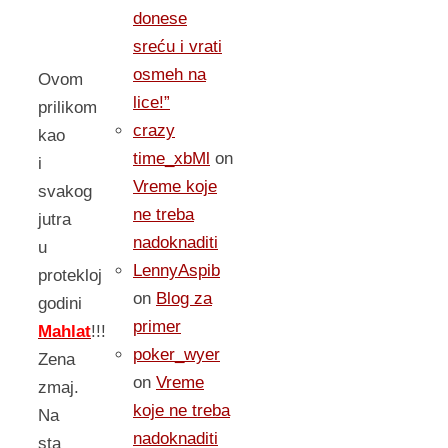
donese
sreću i vrati
osmeh na
Ovom
lice!”
prilikom
crazy
kao
time_xbMl
on
i
Vreme koje
svakog
ne treba
jutra
nadoknaditi
u
LennyAspib
protekloj
on
Blog za
godini
primer
Mahlat
!!!
poker_wyer
Zena
on
Vreme
zmaj.
koje ne treba
Na
nadoknaditi
sta