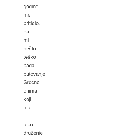
godine
me
pritisle,
pa
mi
nešto
teško
pada
putovanje!
Srecno
onima
koji
idu
i
lepo
druženje