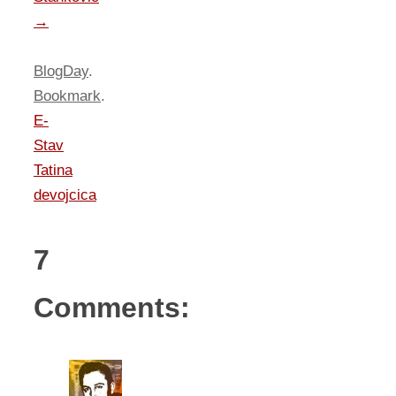
→
BlogDay
.
Bookmark
.
E-
Stav
Tatina
devojcica
7
Comments: