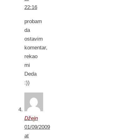
22:16
probam
da
ostavim
komentar,
rekao
mi
Deda
:))
Džejn
01/09/2009
at