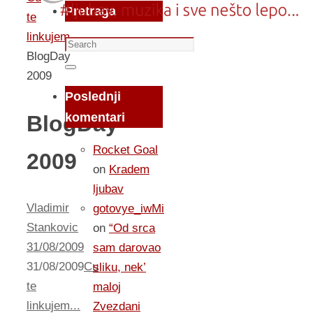
Pretraga
te
linkujem...
Search
BlogDay
for:
Search
2009
Poslednji
komentari
BlogDay
Rocket Goal
2009
on
Kradem
ljubav
Vladimir
gotovye_iwMi
Stankovic
on
“Od srca
31/08/2009
sam darovao
31/08/2009
Cu
sliku, nek’
te
maloj
linkujem...
Zvezdani