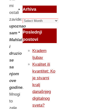
mi
Arhiva
ostali
zavide:
Arhiva
upoznao
Poslednji
sam
postovi
Mahlat
i
Kradem
druzio
ljubav
se
Kvalitet ili
sa
kvantitet: Ko
njom
je stvarni
ove
kralj
godine
.
današnjeg
Mnogi
digitalnog
to
sveta?
zele