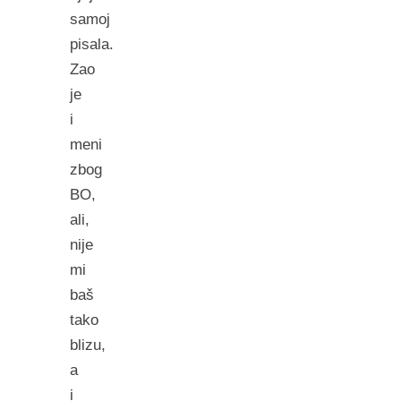
samoj
pisala.
Zao
je
i
meni
zbog
BO,
ali,
nije
mi
baš
tako
blizu,
a
i