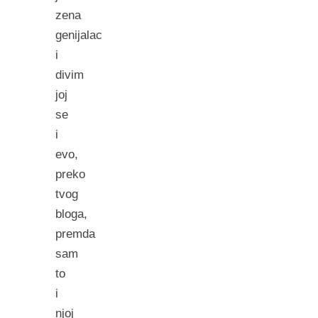
zena
genijalac
i
divim
joj
se
i
evo,
preko
tvog
bloga,
premda
sam
to
i
njoj