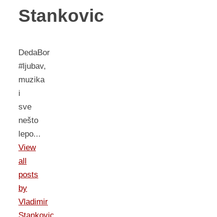
Stankovic
DedaBor
#ljubav,
muzika
i
sve
nešto
lepo...
View
all
posts
by
Vladimir
Stankovic