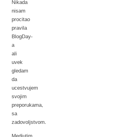
Nikada
nisam
procitao
pravila
BlogDay-
a
ali
uvek
gledam
da
ucestvujem
svojim
preporukama,
sa
zadovoljstvom.
Medjutim,