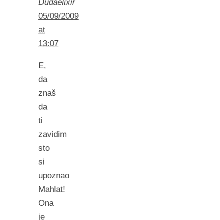
Dudaelixir
05/09/2009
at
13:07
E,
da
znaš
da
ti
zavidim
sto
si
upoznao
Mahlat!
Ona
je