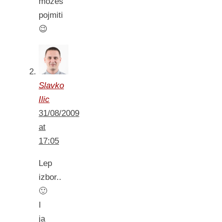
možeš
pojmiti
😉
Slavko
Ilic
31/08/2009
at
17:05
Lep
izbor..
🙂
I
ja