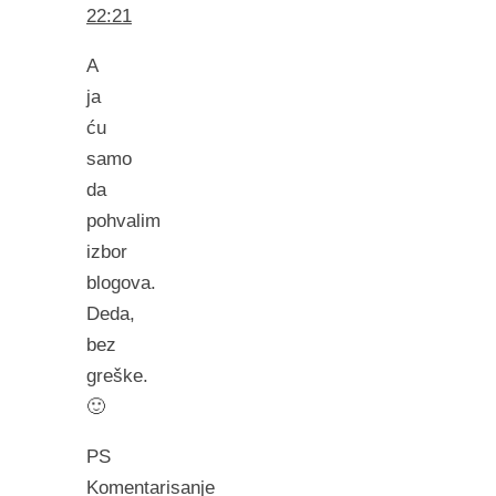
22:21
A
ja
ću
samo
da
pohvalim
izbor
blogova.
Deda,
bez
greške.
🙂
PS
Komentarisanje