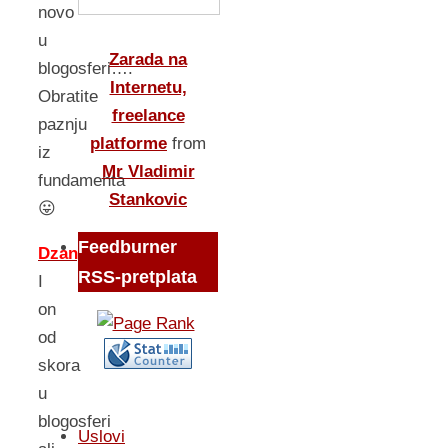
novo
u
Zarada na
blogosferi….
Internetu,
Obratite
freelance
paznju
platforme
from
iz
Mr Vladimir
fundamenta
Stankovic
😛
Feedburner
Dzangrizalo
–
RSS-pretplata
I
on
od
skora
u
blogosferi
Uslovi