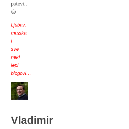
putevi…
😛
Ljubav,
muzika
i
sve
neki
lepi
blogovi…
Vladimir