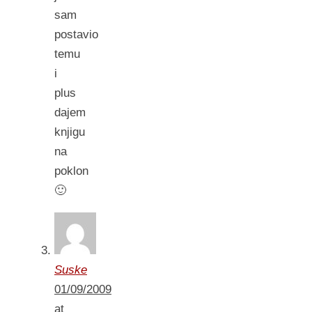
sam
postavio
temu
i
plus
dajem
knjigu
na
poklon
🙂
Suske
01/09/2009
at