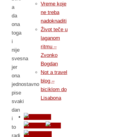
Vreme koje
a
ne treba
da
nadoknaditi
ona
Život teče u
toga
laganom
i
ritmu –
nije
Zvonko
svesna
Bogdan
jer
Not a travel
ona
blog –
jednostavno
biciklom do
pise
Lisabona
svaki
dan
i
to
radi