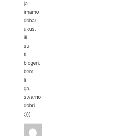
ja
imamo
dobar
ukus,
ili
su
ti
blogeri,
bem
li
ga,
stvarno
dobri
:)))