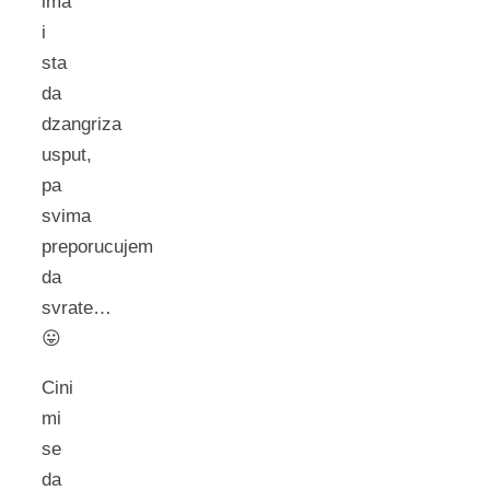
ima
i
sta
da
dzangriza
usput,
pa
svima
preporucujem
da
svrate…
😛
Cini
mi
se
da