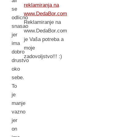
ali
reklamiranja na
se
www.DedaBor.com
odlicno
Reklamiranje na
snasao
www.DedaBor.com
jer
je Vaša potreba a
ima
moje
dobro
zadovoljstvo!!! :)
drustvo
oko
sebe.
To
je
manje
vazno
jer
on