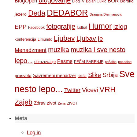
blogovanje
BOR
BlogOpen
Borsko
BlogTV
Bojan Cukic
DEDABOR
Deda
jezero
Dragana Djermanovic
Humor
fotografije
Izlog
EPP
Facebook
fudbal
Ljubav
Ljubav je
konferencija
Limundo
muzika
muzika i sve nesto
Menadzment
lepo...
Pesme
obrazovanje
PEČALBARENJE
pečalba
pozadine
Sve
Slike
Srbija
Savremeni menadzer
prosveta
skola
nesto lepo...
VRH
Vicevi
Twitter
Zajeb
Zdrav zivot
ZIVOT
Zena
Meta
Log in