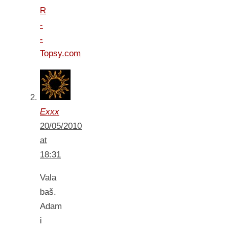
R
-
-
Topsy.com
Exxx
20/05/2010
at
18:31
Vala
baš.
Adam
i