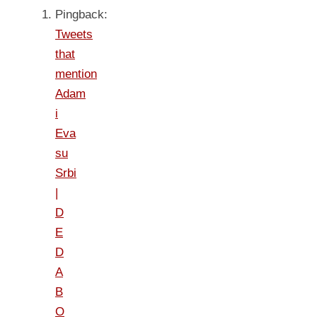
Pingback:
Tweets
that
mention
Adam
i
Eva
su
Srbi
|
D
E
D
A
B
O