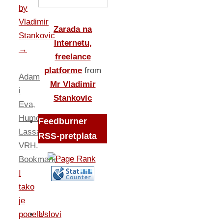
by
Vladimir
Zarada na
Stankovic
Internetu,
→
freelance
platforme
from
Adam
Mr Vladimir
i
Stankovic
Eva
,
Humor
,
Feedburner
Lassalvi
,
RSS-pretplata
VRH
.
Bookmark
.
I
tako
je
Uslovi
pocela