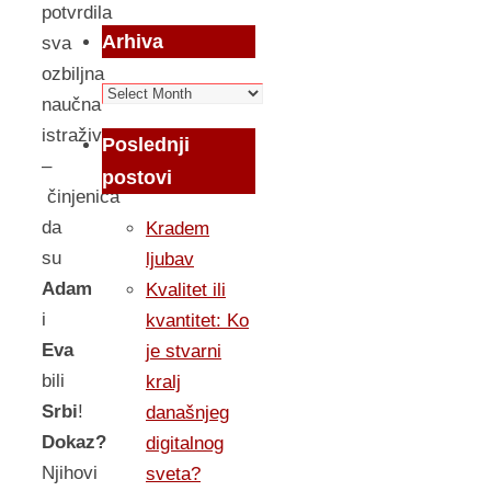
potvrdila
Arhiva
sva
ozbiljna
Arhiva
naučna
istraživanja, jeste
Poslednji
–
postovi
činjenica
da
Kradem
su
ljubav
Adam
Kvalitet ili
i
kvantitet: Ko
Eva
je stvarni
bili
kralj
Srbi
!
današnjeg
Dokaz?
digitalnog
Njihovi
sveta?