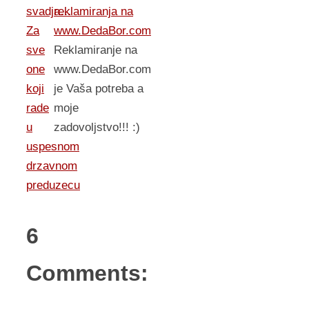
reklamiranja na
svadja…
www.DedaBor.com
Za
Reklamiranje na
sve
www.DedaBor.com
one
je Vaša potreba a
koji
moje
rade
zadovoljstvo!!! :)
u
uspesnom
drzavnom
preduzecu
6
Comments: