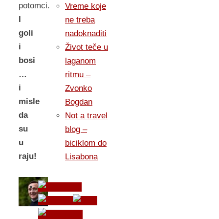
potomci.
Vreme koje
I
ne treba
goli
nadoknaditi
i
Život teče u
bosi
laganom
…
ritmu –
i
Zvonko
misle
Bogdan
da
Not a travel
su
blog –
u
biciklom do
raju!
Lisabona