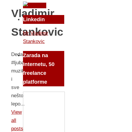
Vladimir
Linkedin
Stankovic
Mr Vladimir
Stankovic
DedaBor
Zarada na
#ljubav,
Internetu, 50
muzika
freelance
i
platforme
sve
nešto
lepo...
View
all
posts