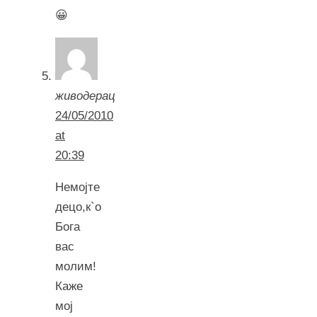
😀
живодерац
24/05/2010
at
20:39
Немојте
децо,к`о
Бога
вас
молим!
Каже
мој