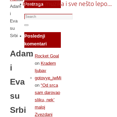
Pretraga
Adam
i
Search
Eva
for:
Search
su
Srbi
Poslednji
komentari
Adam
Rocket Goal
on
Kradem
i
ljubav
gotovye_iwMi
Eva
on
“Od srca
sam darovao
su
sliku, nek’
maloj
Srbi
Zvezdani