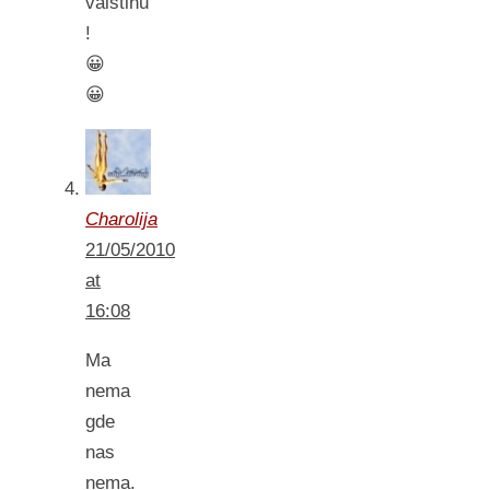
vaistinu
!
😀
😀
Charolija
21/05/2010
at
16:08
Ma
nema
gde
nas
nema.