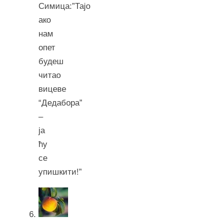
Симица:”Тајо
ако
нам
опет
будеш
читао
вицеве
“Дедабора”
–
ја
ћу
се
упишкити!”