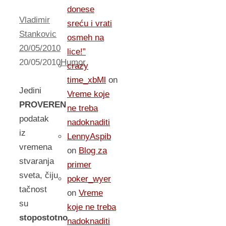
donese
Vladimir
sreću i vrati
Stankovic
osmeh na
20/05/2010
lice!”
20/05/2010
Humor
crazy
time_xbMl
on
Jedini
Vreme koje
PROVEREN
ne treba
podatak
nadoknaditi
iz
LennyAspib
vremena
on
Blog za
stvaranja
primer
sveta, čiju
poker_wyer
tačnost
on
Vreme
su
koje ne treba
stopostotno
nadoknaditi