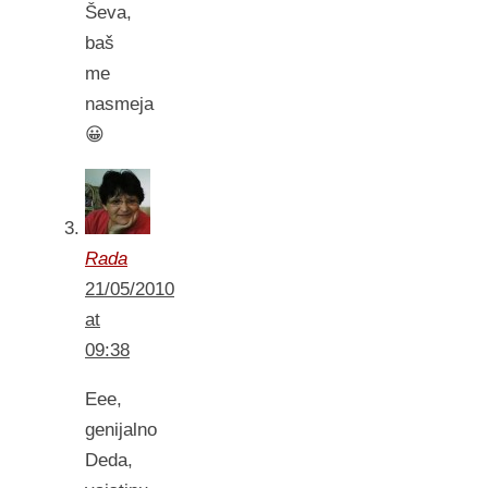
Ševa,
baš
me
nasmeja
😀
Rada
21/05/2010
at
09:38
Eee,
genijalno
Deda,