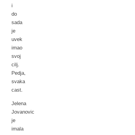
i
do
sada
je
uvek
imao
svoj
cilj.
Pedja,
svaka
cast.
Jelena
Jovanovic
je
imala