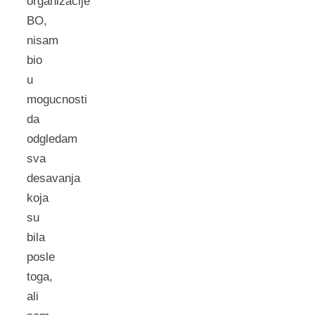
organizacije
BO,
nisam
bio
u
mogucnosti
da
odgledam
sva
desavanja
koja
su
bila
posle
toga,
ali