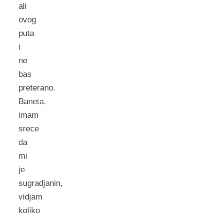
ali
ovog
puta
i
ne
bas
preterano.
Baneta,
imam
srece
da
mi
je
sugradjanin,
vidjam
koliko