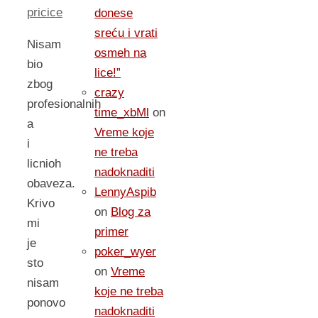
pricice
donese
sreću i vrati
Nisam
osmeh na
bio
lice!”
zbog
crazy
profesionalnih
time_xbMl
on
a
Vreme koje
i
ne treba
licnioh
nadoknaditi
obaveza.
LennyAspib
Krivo
on
Blog za
mi
primer
je
poker_wyer
sto
on
Vreme
nisam
koje ne treba
ponovo
nadoknaditi