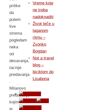
Vreme koje
prilike
ne treba
da
nadoknaditi
putem
Život teče u
live
laganom
strema
ritmu –
pogledam
Zvonko
neka
Bogdan
od
Not a travel
desavanja,
blog –
tacnije
biciklom do
predavanja
Lisabona
.
Milanovo
predavanje
kojim
je