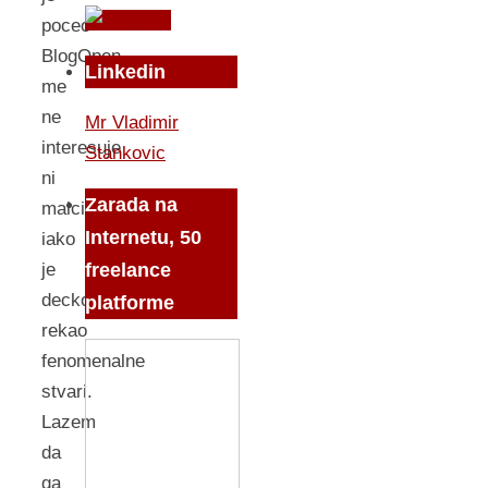
poceo
BlogOpen
Linkedin
me
ne
Mr Vladimir
interesuje
Stankovic
ni
Zarada na
malcice
Internetu, 50
iako
freelance
je
decko
platforme
rekao
fenomenalne
stvari.
Lazem
da
ga