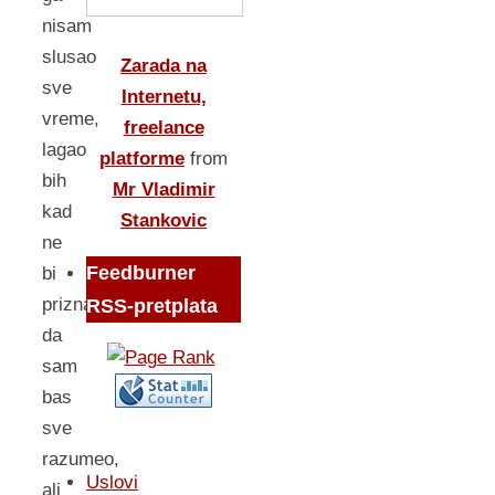
nisam
slusao
Zarada na
sve
Internetu,
vreme,
freelance
lagao
platforme
from
bih
Mr Vladimir
kad
Stankovic
ne
Feedburner
bi
priznao
RSS-pretplata
da
sam
bas
sve
razumeo,
Uslovi
ali