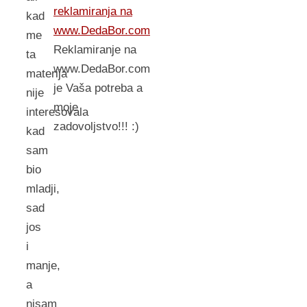
reklamiranja na
kad
www.DedaBor.com
me
Reklamiranje na
ta
www.DedaBor.com
materija
je Vaša potreba a
nije
moje
interesovala
zadovoljstvo!!! :)
kad
sam
bio
mladji,
sad
jos
i
manje,
a
nisam