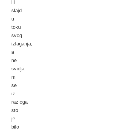
ili
slajd
u
toku
svog
izlaganja,
a
ne
svidja
mi
se
iz
razloga
sto
je
bilo