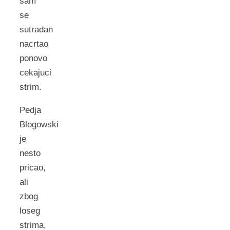
sam
se
sutradan
nacrtao
ponovo
cekajuci
strim.
Pedja
Blogowski
je
nesto
pricao,
ali
zbog
loseg
strima,