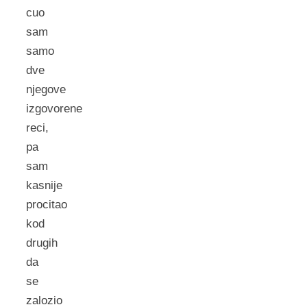
cuo
sam
samo
dve
njegove
izgovorene
reci,
pa
sam
kasnije
procitao
kod
drugih
da
se
zalozio