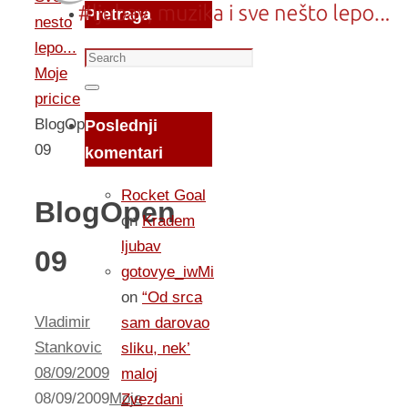
Pretraga
nesto
lepo...
Search
Moje
for:
Search
pricice
BlogOpen
Poslednji
09
komentari
Rocket Goal
BlogOpen
on
Kradem
ljubav
09
gotovye_iwMi
on
“Od srca
Vladimir
sam darovao
Stankovic
sliku, nek’
08/09/2009
maloj
08/09/2009
Moje
Zvezdani