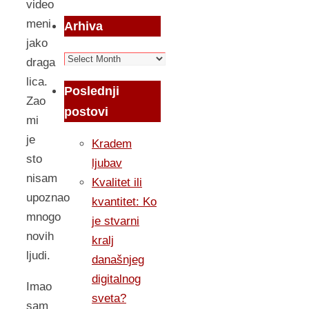
video
meni
Arhiva
jako
Arhiva
draga
lica.
Poslednji
Zao
postovi
mi
je
Kradem
sto
ljubav
nisam
Kvalitet ili
upoznao
kvantitet: Ko
mnogo
je stvarni
novih
kralj
ljudi.
današnjeg
digitalnog
Imao
sveta?
sam