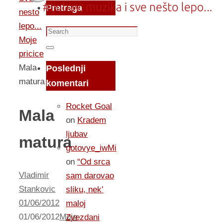
Pretraga
nesto
lepo...
Search
Moje
for:
Search
pricice
Mala
Poslednji
matura
komentari
Rocket Goal
Mala
on
Kradem
ljubav
matura
gotovye_iwMi
on
“Od srca
Vladimir
sam darovao
Stankovic
sliku, nek’
01/06/2012
maloj
01/06/2012
Moje
Zvezdani