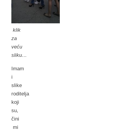
klik
za
veću
sliku…
Imam
i
slike
roditelja
koji
su,
čini
mi