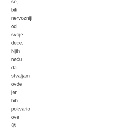
se,
bili
nervozniji
od
svoje
dece.
Njih
neću
da
stvaljam
ovde
jer
bih
pokvario
ove
😛