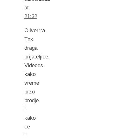
at
21:32
Oliverrra
Tnx
draga
prijateljice.
Videces
kako
vreme
brzo
prodje
i
kako
ce
i