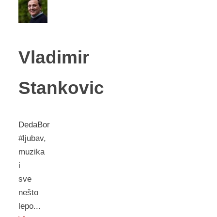
Vladimir
Stankovic
DedaBor
#ljubav,
muzika
i
sve
nešto
lepo...