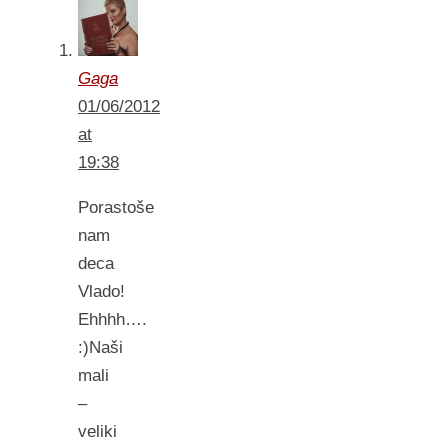
Gaga
01/06/2012
at
19:38
Porastoše
nam
deca
Vlado!
Ehhhh….
:)Naši
mali
–
veliki