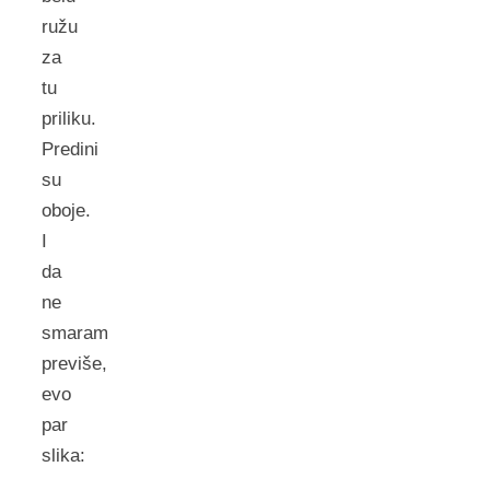
ružu
za
tu
priliku.
Predini
su
oboje.
I
da
ne
smaram
previše,
evo
par
slika: