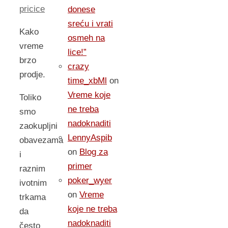
pricice
donese
sreću i vrati
Kako
osmeh na
vreme
lice!”
brzo
crazy
prodje.
time_xbMl
on
Vreme koje
Toliko
ne treba
smo
nadoknaditi
zaokupljni
LennyAspib
obavezama
on
Blog za
i
primer
raznim
poker_wyer
ivotnim
on
Vreme
trkama
koje ne treba
da
nadoknaditi
često