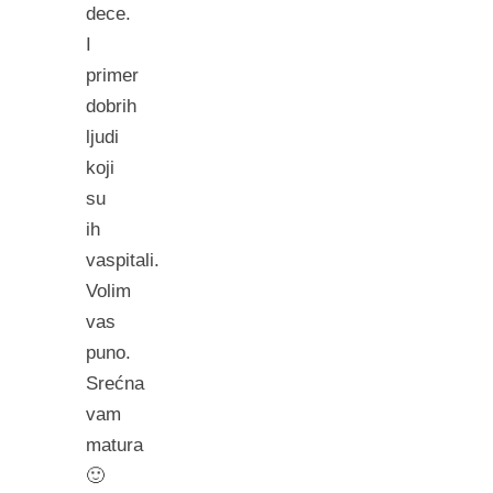
dece.
I
primer
dobrih
ljudi
koji
su
ih
vaspitali.
Volim
vas
puno.
Srećna
vam
matura
🙂