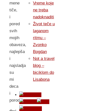
Vreme koje
mene
ne treba
tiče,
nadoknaditi
i
Život teče u
pored
laganom
svih
ritmu –
mojih
Zvonko
obaveza,
Bogdan
najlepša
Not a travel
i
blog –
najsladja
biciklom do
su
Lisabona
mi
deca
i
porodica.