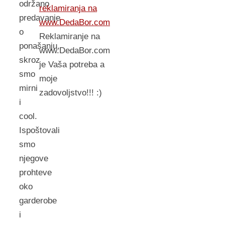
održano
reklamiranja na
predavanje
www.DedaBor.com
o
Reklamiranje na
ponašanju,
www.DedaBor.com
skroz
je Vaša potreba a
smo
moje
mirni
zadovoljstvo!!! :)
i
cool.
Ispoštovali
smo
njegove
prohteve
oko
garderobe
i