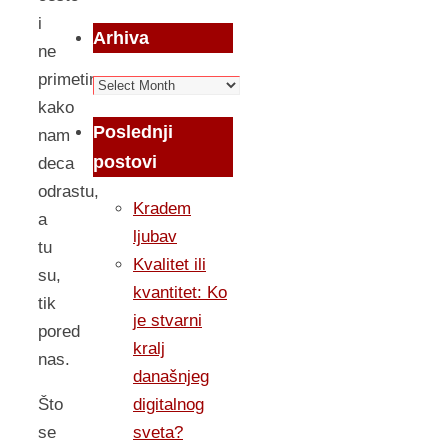
i
Arhiva
ne
primetimo
Arhiva
kako
Poslednji
nam
postovi
deca
odrastu,
Kradem
a
ljubav
tu
Kvalitet ili
su,
kvantitet: Ko
tik
je stvarni
pored
kralj
nas.
današnjeg
digitalnog
Što
sveta?
se