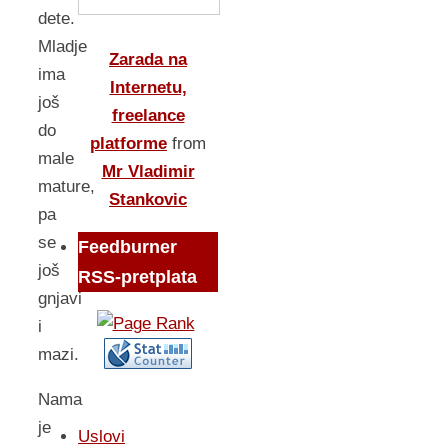
dete.
Mladje
Zarada na
ima
Internetu,
još
freelance
do
platforme
from
male
Mr Vladimir
mature,
Stankovic
pa
se
Feedburner
još
RSS-pretplata
gnjavi
i
mazi.
Nama
je
Uslovi