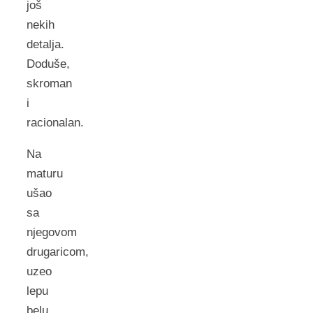
još
nekih
detalja.
Doduše,
skroman
i
racionalan.
Na
maturu
ušao
sa
njegovom
drugaricom,
uzeo
lepu
belu