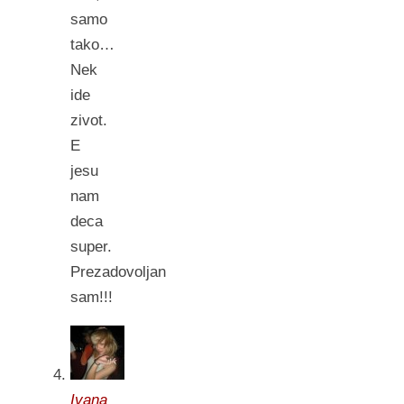
samo
tako…
Nek
ide
zivot.
E
jesu
nam
deca
super.
Prezadovoljan
sam!!!
Ivana