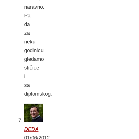
naravno.
Pa
da
za
neku
godinicu
gledamo
sličice
i
sa
diplomskog.
DEDA
01/06/2012