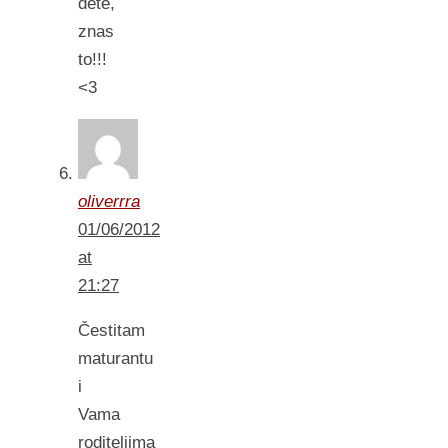
dete,
znas
to!!!
<3
oliverrra
01/06/2012
at
21:27
Čestitam
maturantu
i
Vama
roditeljima