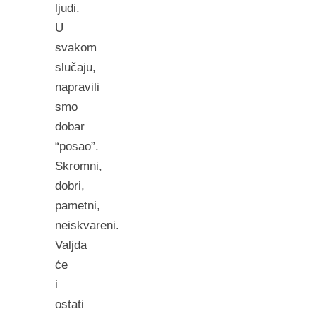
ljudi.
U
svakom
slučaju,
napravili
smo
dobar
“posao”.
Skromni,
dobri,
pametni,
neiskvareni.
Valjda
će
i
ostati