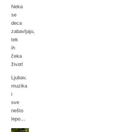
Neka
se
deca
zabavljaju,
tek
ih
čeka
život!
Ljubav,
muzika
i
sve
nešto
lepo…