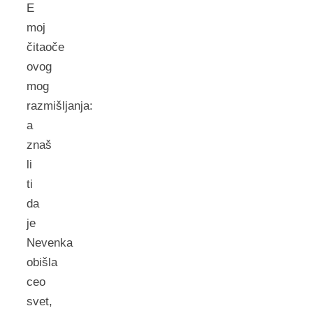
E
moj
čitaoče
ovog
mog
razmišljanja:
a
znaš
li
ti
da
je
Nevenka
obišla
ceo
svet,