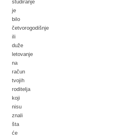
studiranje
je
bilo
četvorogodišnje
ili
duže
letovanje
na
račun
tvojih
roditelja
koji
nisu
znali
šta
će