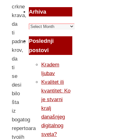
crkne
Arhiva
krava,
da
Arhiva
ti
Poslednji
padne
postovi
krov,
da
Kradem
ti
ljubav
se
Kvalitet ili
desi
kvantitet: Ko
bilo
je stvarni
šta
kralj
iz
današnjeg
bogatog
digitalnog
repertoara
sveta?
tvojih