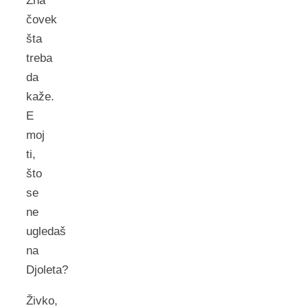
Zna
čovek
šta
treba
da
kaže.
E
moj
ti,
što
se
ne
ugledaš
na
Djoleta?
Živko,