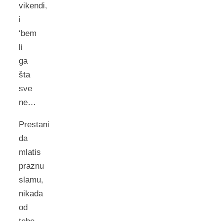
vikendi,
i
‘bem
li
ga
šta
sve
ne…
Prestani
da
mlatis
praznu
slamu,
nikada
od