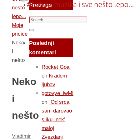
Pretraga
nesto
lepo...
Search
Moje
for:
Search
pricice
Neko
Poslednji
i
komentari
nešto
Rocket Goal
on
Kradem
Neko
ljubav
gotovye_iwMi
i
on
“Od srca
sam darovao
nešto
sliku, nek’
maloj
Vladimir
Zvezdani