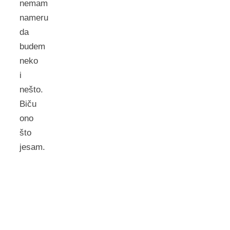
nemam
nameru
da
budem
neko
i
nešto.
Biču
ono
što
jesam.