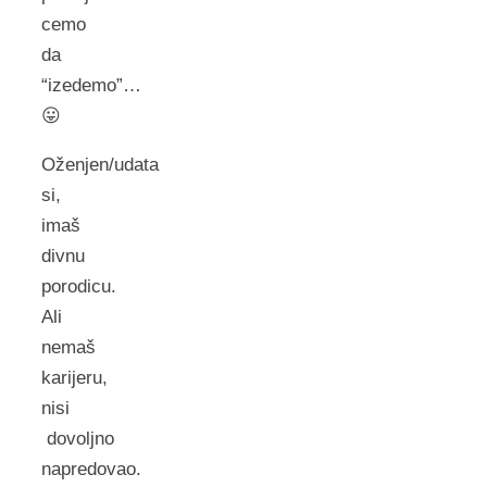
cemo
da
“izedemo”…
😛
Oženjen/udata
si,
imaš
divnu
porodicu.
Ali
nemaš
karijeru,
nisi
dovoljno
napredovao.