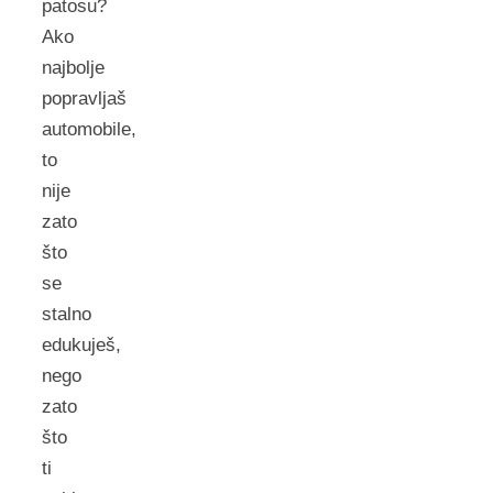
patosu?
Ako
najbolje
popravljaš
automobile,
to
nije
zato
što
se
stalno
edukuješ,
nego
zato
što
ti