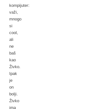
kompijuter:
važi,
mnogo
si
cool,
ali
ne
baš
kao
Živko.
Ipak
je
on
bolji.
Živko
ima