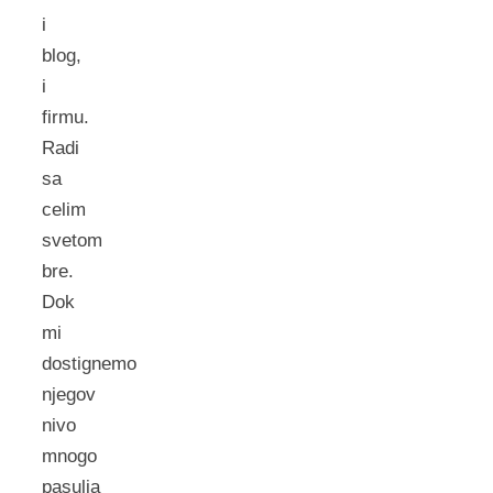
i
blog,
i
firmu.
Radi
sa
celim
svetom
bre.
Dok
mi
dostignemo
njegov
nivo
mnogo
pasulja