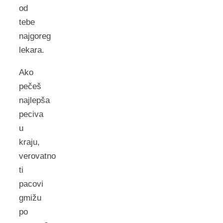
od
tebe
najgoreg
lekara.
Ako
pečeš
najlepša
peciva
u
kraju,
verovatno
ti
pacovi
gmižu
po