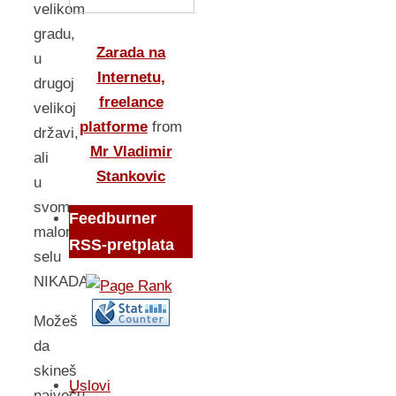
velikom
gradu,
Zarada na
u
Internetu,
drugoj
freelance
velikoj
platforme
from
državi,
Mr Vladimir
ali
Stankovic
u
svom
Feedburner
malom
RSS-pretplata
selu
NIKADA!
Možeš
da
skineš
Uslovi
največu