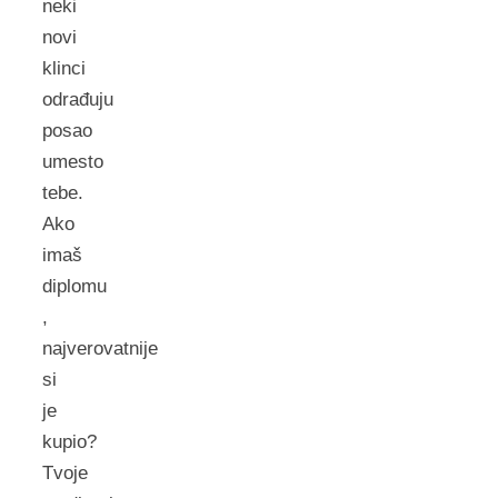
neki
novi
klinci
odrađuju
posao
umesto
tebe.
Ako
imaš
diplomu
,
najverovatnije
si
je
kupio?
Tvoje