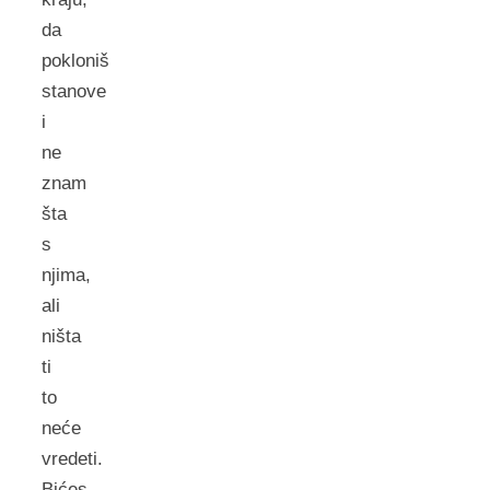
da
pokloniš
stanove
i
ne
znam
šta
s
njima,
ali
ništa
ti
to
neće
vredeti.
Bićes