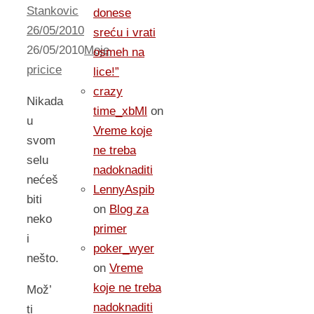
Stankovic
donese
26/05/2010
sreću i vrati
26/05/2010
Moje
osmeh na
pricice
lice!”
crazy
Nikada
time_xbMl
on
u
Vreme koje
svom
ne treba
selu
nadoknaditi
nećeš
LennyAspib
biti
on
Blog za
neko
primer
i
poker_wyer
nešto.
on
Vreme
koje ne treba
Mož’
nadoknaditi
ti