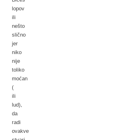
lopov
ili
nešto
slično
jer
niko
nije
toliko
moćan
(
ili
lud),
da
radi
ovakve
stvari…