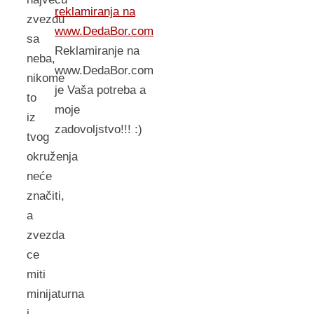
reklamiranja na
zvezdu
www.DedaBor.com
sa
Reklamiranje na
neba,
www.DedaBor.com
nikome
je Vaša potreba a
to
moje
iz
zadovoljstvo!!! :)
tvog
okruženja
neće
značiti,
a
zvezda
ce
miti
minijaturna
i