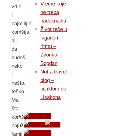
Vreme koje
vrlih
ne treba
i
nadoknaditi
najmilijih
Život teče u
komšija,
laganom
ali
ritmu –
da
Zvonko
budeš
Bogdan
neko
Not a travel
i
blog –
nešto,
biciklom do
teško.
Lisabona
Ma
šta
komšije,
najuža
familija