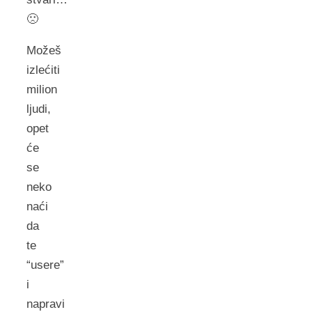
🙁
Možeš
izlećiti
milion
ljudi,
opet
će
se
neko
naći
da
te
“usere”
i
napravi