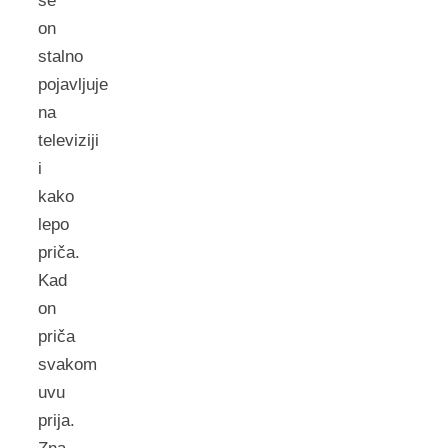
se
on
stalno
pojavljuje
na
televiziji
i
kako
lepo
priča.
Kad
on
priča
svakom
uvu
prija.