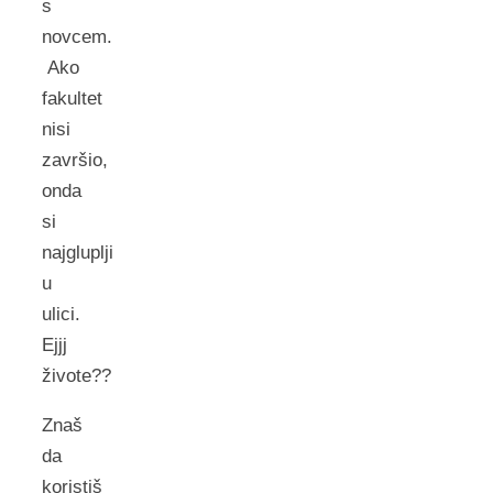
s
novcem.
Ako
fakultet
nisi
završio,
onda
si
najgluplji
u
ulici.
Ejjj
živote??
Znaš
da
koristiš