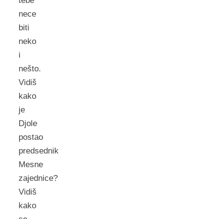
tebe
nece
biti
neko
i
nešto.
Vidiš
kako
je
Djole
postao
predsednik
Mesne
zajednice?
Vidiš
kako