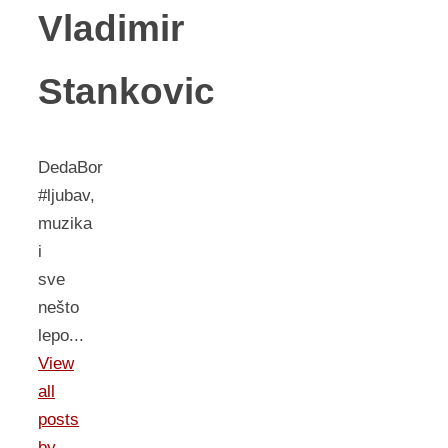
Vladimir
Stankovic
DedaBor
#ljubav,
muzika
i
sve
nešto
lepo...
View
all
posts
by