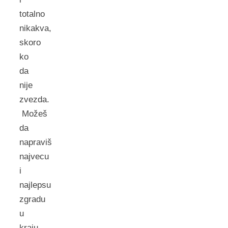
totalno
nikakva,
skoro
ko
da
nije
zvezda.
Možeš
da
napraviš
najvecu
i
najlepsu
zgradu
u
kraju,