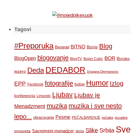
Tagovi
#Preporuka
Blog
BITNO
Biznis
Beograd
blogovanje
BOR
BlogOpen
Borsko
BlogTV
Bojan Cukic
DEDABOR
Deda
jezero
Dragana Djermanovic
Humor
fotografije
Izlog
EPP
Facebook
fudbal
Ljubav
Ljubav je
konferencija
Limundo
muzika
muzika i sve nesto
Menadzment
lepo...
Pesme
obrazovanje
PEČALBARENJE
pečalba
pozadine
Sve
Slike
Srbija
Savremeni menadzer
prosveta
skola