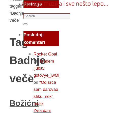
Pretraga
tagged
"Badnje
Search
veče"
for:
Search
Poslednji
Tag:
komentari
Rocket Goal
Badnje
on
Kradem
ljubav
veče
gotovye_iwMi
on
“Od srca
sam darovao
sliku, nek’
Božićni
maloj
Zvezdani