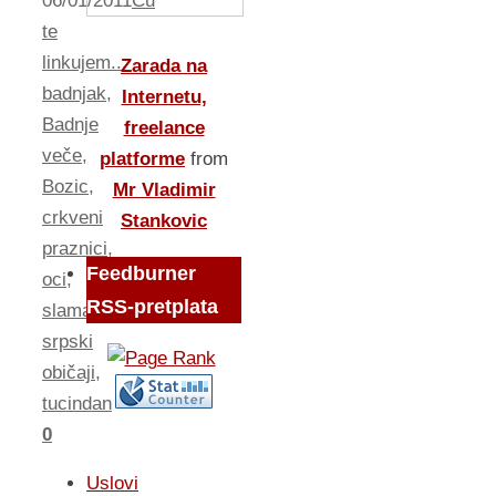
06/01/2011
Cu
te
linkujem...
Zarada na
badnjak
,
Internetu,
Badnje
freelance
veče
,
platforme
from
Bozic
,
Mr Vladimir
crkveni
Stankovic
praznici
,
Feedburner
oci
,
RSS-pretplata
slama
,
srpski
običaji
,
tucindan
0
Uslovi