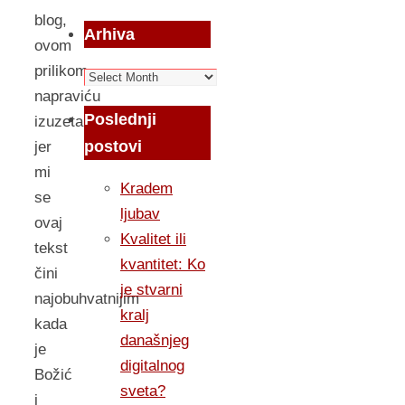
blog,
Arhiva
ovom
prilikom
Arhiva
napraviću
Poslednji
izuzetak
postovi
jer
mi
Kradem
se
ljubav
ovaj
Kvalitet ili
tekst
kvantitet: Ko
čini
je stvarni
najobuhvatnijim
kralj
kada
današnjeg
je
digitalnog
Božić
sveta?
i