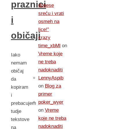
praznici
donese
sreću i vrati
i
osmeh na
lice!”
običaji
crazy
time_xbMl
on
Vreme koje
Iako
ne treba
nemam
nadoknaditi
običaj
LennyAspib
da
on
Blog za
kopiram
primer
i
poker_wyer
prebacujem
on
Vreme
tudje
koje ne treba
tekstove
nadoknaditi
na