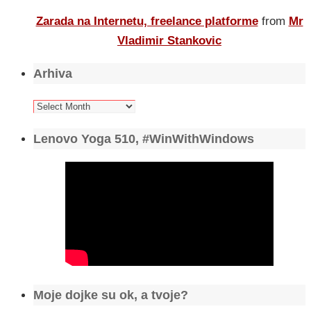
Zarada na Internetu, freelance platforme
from
Mr
Vladimir Stankovic
Arhiva
Arhiva
Lenovo Yoga 510, #WinWithWindows
Moje dojke su ok, a tvoje?