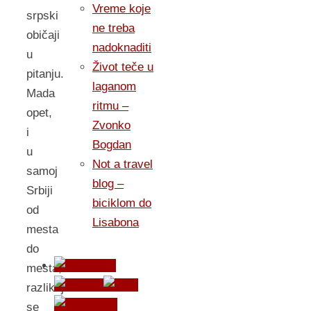
Vreme koje
srpski
ne treba
običaji
nadoknaditi
u
Život teče u
pitanju.
laganom
Mada
ritmu –
opet,
Zvonko
i
Bogdan
u
Not a travel
samoj
blog –
Srbiji
biciklom do
od
Lisabona
mesta
do
mesta,
razlikuju
se