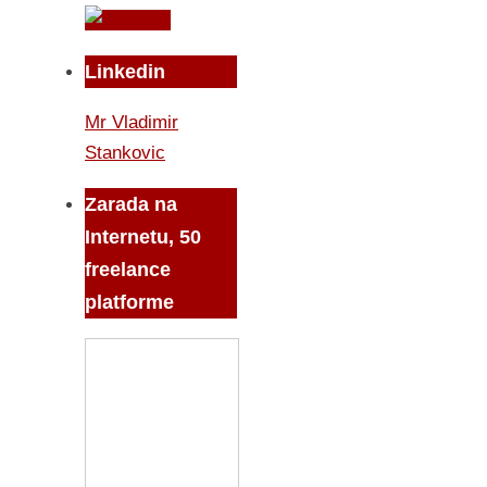
Linkedin
Mr Vladimir
Stankovic
Zarada na
Internetu, 50
freelance
platforme