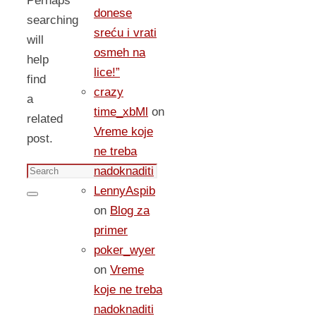
Perhaps
donese
searching
sreću i vrati
will
osmeh na
help
lice!”
find
crazy
a
time_xbMl
on
related
Vreme koje
post.
ne treba
Search
nadoknaditi
for:
LennyAspib
Search
on
Blog za
primer
poker_wyer
on
Vreme
koje ne treba
nadoknaditi