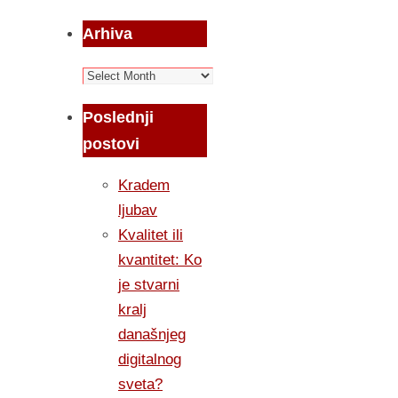
Arhiva
Arhiva
Poslednji
postovi
Kradem
ljubav
Kvalitet ili
kvantitet: Ko
je stvarni
kralj
današnjeg
digitalnog
sveta?