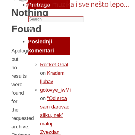
Pretraga
Nothing
Search
Found
for:
Search
Poslednji
komentari
Apologies,
but
Rocket Goal
no
on
Kradem
results
ljubav
were
gotovye_iwMi
found
on
“Od srca
for
sam darovao
the
sliku, nek’
requested
maloj
archive.
Zvezdani