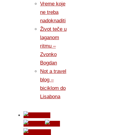
Vreme koje
ne treba
nadoknaditi
Život teče u
laganom
ritmu –
Zvonko
Bogdan
Not a travel
blog –
biciklom do
Lisabona