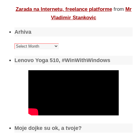
Zarada na Internetu, freelance platforme
from
Mr
Vladimir Stankovic
Arhiva
Arhiva
Lenovo Yoga 510, #WinWithWindows
Moje dojke su ok, a tvoje?