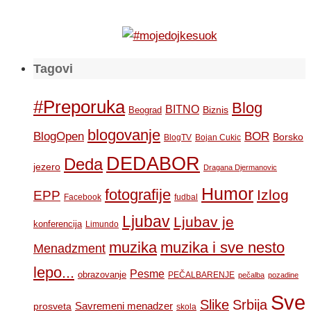
Tagovi
#Preporuka
Blog
BITNO
Biznis
Beograd
blogovanje
BOR
BlogOpen
Borsko
BlogTV
Bojan Cukic
DEDABOR
Deda
jezero
Dragana Djermanovic
Humor
fotografije
Izlog
EPP
Facebook
fudbal
Ljubav
Ljubav je
konferencija
Limundo
muzika
muzika i sve nesto
Menadzment
lepo...
Pesme
obrazovanje
PEČALBARENJE
pečalba
pozadine
Sve
Slike
Srbija
Savremeni menadzer
prosveta
skola