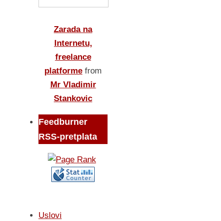
Zarada na
Internetu,
freelance
platforme
from
Mr Vladimir
Stankovic
Feedburner
RSS-pretplata
Uslovi