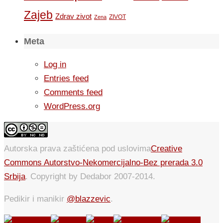
Zajeb
Zdrav zivot
ZIVOT
Zena
Meta
Log in
Entries feed
Comments feed
WordPress.org
Autorska prava zaštićena pod uslovima
Creative
Commons Autorstvo-Nekomercijalno-Bez prerada 3.0
Srbija
. Copyright by Dedabor 2007-2014.
Pedikir i manikir
@blazzevic
.