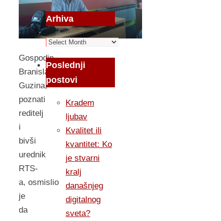
Arhiva
Arhiva
Gospodin
Poslednji
Branislav
postovi
Guzina,
poznati
Kradem
reditelj
ljubav
i
Kvalitet ili
bivši
kvantitet: Ko
urednik
je stvarni
RTS-
kralj
a, osmislio
današnjeg
je
digitalnog
da
sveta?