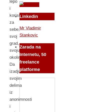
lepo
i
korisno
Linkedin
za
Mr Vladimir
sebe,
Stankovic
svoj
grad,
Zarada na
svoju
Internetu, 50
okolinu.
freelance
Da
platforme
izadju
svojim
delima
iz
anonimnosti
i