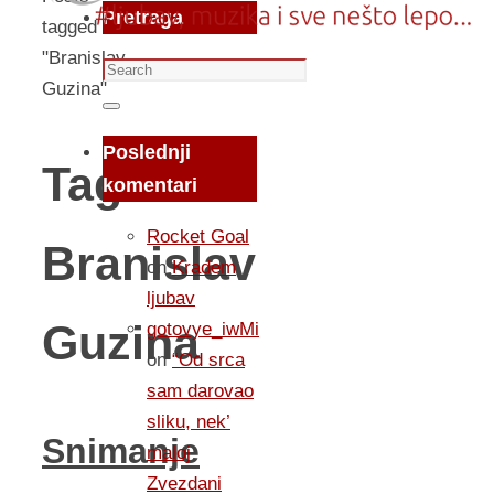
Pretraga
tagged
"Branislav
Search
Guzina"
for:
Search
Poslednji
Tag:
komentari
Rocket Goal
Branislav
on
Kradem
ljubav
Guzina
gotovye_iwMi
on
“Od srca
sam darovao
sliku, nek’
Snimanje
maloj
Zvezdani