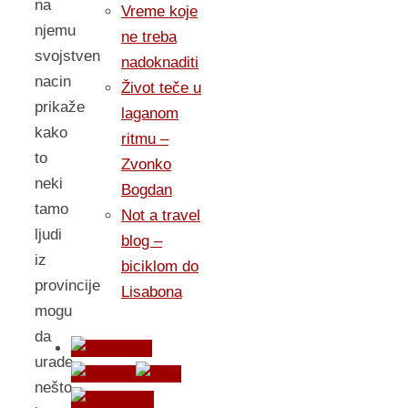
na
Vreme koje
njemu
ne treba
svojstven
nadoknaditi
nacin
Život teče u
prikaže
laganom
kako
ritmu –
to
Zvonko
neki
Bogdan
tamo
Not a travel
ljudi
blog –
iz
biciklom do
provincije
Lisabona
mogu
da
urade
nešto