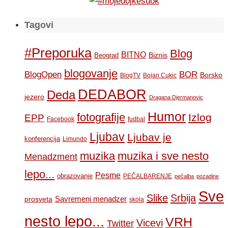
Tagovi
#Preporuka
Blog
BITNO
Biznis
Beograd
blogovanje
BOR
BlogOpen
Borsko
BlogTV
Bojan Cukic
DEDABOR
Deda
jezero
Dragana Djermanovic
Humor
fotografije
Izlog
EPP
Facebook
fudbal
Ljubav
Ljubav je
konferencija
Limundo
muzika
muzika i sve nesto
Menadzment
lepo...
Pesme
obrazovanje
PEČALBARENJE
pečalba
pozadine
Sve
Slike
Srbija
Savremeni menadzer
prosveta
skola
nesto lepo...
VRH
Vicevi
Twitter