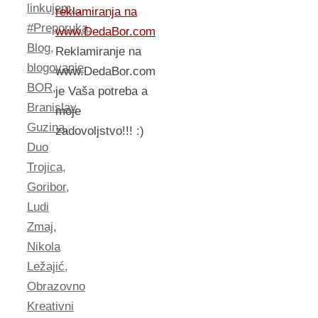
linkujem...
reklamiranja na
#Preporuka
,
www.DedaBor.com
Blog
,
Reklamiranje na
blogovanje
,
www.DedaBor.com
BOR
,
je Vaša potreba a
Branislav
moje
Guzina
,
zadovoljstvo!!! :)
Duo
Trojica
,
Goribor
,
Ludi
Zmaj
,
Nikola
Ležajić
,
Obrazovno
Kreativni