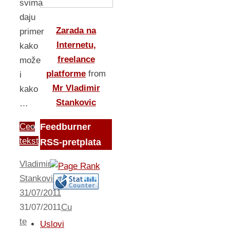
svima
daju
Zarada na
primer
Internetu,
kako
freelance
može
platforme
from
i
Mr Vladimir
kako
Stankovic
…
Feedburner
Ceo
tekst
RSS-pretplata
Vladimir
Stankovic
31/07/2011
31/07/2011
Cu
te
Uslovi