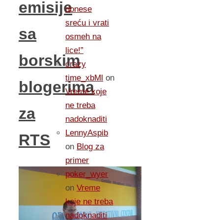
emisije
donese
sreću i vrati
sa
osmeh na
lice!”
borskim
crazy
time_xbMl
on
blogerima
Vreme koje
ne treba
za
nadoknaditi
LennyAspib
RTS
on
Blog za
primer
poker_wyer
on
Vreme
koje ne treba
nadoknaditi